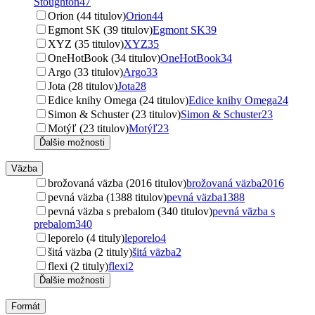
Stoughton
47
Orion (44 titulov)
Orion
44
Egmont SK (39 titulov)
Egmont SK
39
XYZ (35 titulov)
XYZ
35
OneHotBook (34 titulov)
OneHotBook
34
Argo (33 titulov)
Argo
33
Jota (28 titulov)
Jota
28
Edice knihy Omega (24 titulov)
Edice knihy Omega
24
Simon & Schuster (23 titulov)
Simon & Schuster
23
Motýľ (23 titulov)
Motýľ
23
Ďalšie možnosti
Väzba
brožovaná väzba (2016 titulov)
brožovaná väzba
2016
pevná väzba (1388 titulov)
pevná väzba
1388
pevná väzba s prebalom (340 titulov)
pevná väzba s
prebalom
340
leporelo (4 tituly)
leporelo
4
šitá väzba (2 tituly)
šitá väzba
2
flexi (2 tituly)
flexi
2
Ďalšie možnosti
Formát