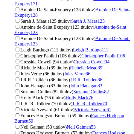
Exupery
171
Antoine De Saint-Exupéry (128 titulov)
Antoine De Saint-
Exupéry
128
Sarah J. Maas (125 titulov)
Sarah J. Maas
125
Antoine de-Saint Exupéry (123 titulov)
Antoine de-Saint
Exupéry
123
Antoine De Saint-Exupery (123 titulov)
Antoine De Saint-
Exupery
123
Leigh Bardugo (111 titulov)
Leigh Bardugo
111
Christopher Paolini (106 titulov)
Christopher Paolini
106
Cressida Cowell (94 titulov)
Cressida Cowell
94
Richelle Mead (89 titulov)
Richelle Mead
89
Jules Verne (86 titulov)
Jules Verne
86
J.R.R. Tolkien (86 titulov)
J.R.R. Tolkien
86
John Flanagan (83 titulov)
John Flanagan
83
Suzanne Collins (82 titulov)
Suzanne Collins
82
Holly Black (76 titulov)
Holly Black
76
J. R. R. Tolkien (70 titulov)
J. R. R. Tolkien
70
Victoria Aveyard (61 titulov)
Victoria Aveyard
61
Frances Hodgson Burnett (59 titulov)
Frances Hodgson
Burnett
59
Neil Gaiman (53 titulov)
Neil Gaiman
53
Frances Hodgson Burnett. (53 titulov)
Frances Hodgson