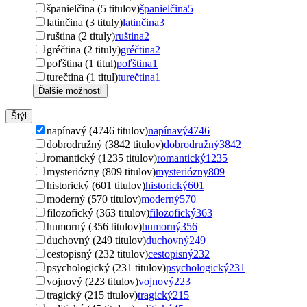
španielčina (5 titulov)
španielčina
5
latinčina (3 tituly)
latinčina
3
ruština (2 tituly)
ruština
2
gréčtina (2 tituly)
gréčtina
2
poľština (1 titul)
poľština
1
turečtina (1 titul)
turečtina
1
Ďalšie možnosti
Štýl
napínavý (4746 titulov)
napínavý
4746
dobrodružný (3842 titulov)
dobrodružný
3842
romantický (1235 titulov)
romantický
1235
mysteriózny (809 titulov)
mysteriózny
809
historický (601 titulov)
historický
601
moderný (570 titulov)
moderný
570
filozofický (363 titulov)
filozofický
363
humorný (356 titulov)
humorný
356
duchovný (249 titulov)
duchovný
249
cestopisný (232 titulov)
cestopisný
232
psychologický (231 titulov)
psychologický
231
vojnový (223 titulov)
vojnový
223
tragický (215 titulov)
tragický
215