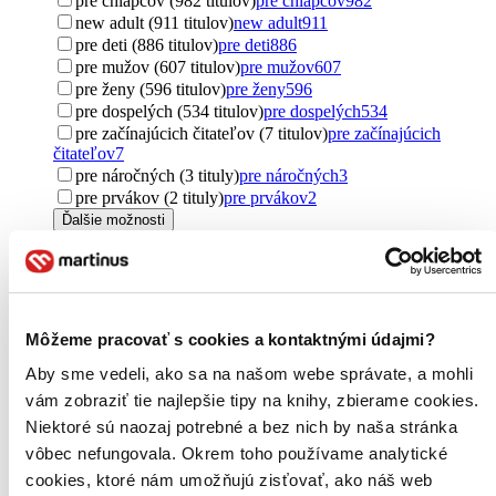
pre chlapcov (982 titulov)
pre chlapcov
982
new adult (911 titulov)
new adult
911
pre deti (886 titulov)
pre deti
886
pre mužov (607 titulov)
pre mužov
607
pre ženy (596 titulov)
pre ženy
596
pre dospelých (534 titulov)
pre dospelých
534
pre začínajúcich čitateľov (7 titulov)
pre začínajúcich
čitateľov
7
pre náročných (3 tituly)
pre náročných
3
pre prvákov (2 tituly)
pre prvákov
2
Ďalšie možnosti
Pôvod
zahraničný (3093 titulov)
zahraničný
3093
Spojené štáty (1511 titulov)
Spojené štáty
1511
Spojené kráľovstvo (962 titulov)
Spojené kráľovstvo
962
Môžeme pracovať s cookies a kontaktnými údajmi?
Česko (417 titulov)
Česko
417
Francúzsko (298 titulov)
Francúzsko
298
Aby sme vedeli, ako sa na našom webe správate, a mohli
Austrália (88 titulov)
Austrália
88
vám zobraziť tie najlepšie tipy na knihy, zbierame cookies.
Japonsko (78 titulov)
Japonsko
78
Niektoré sú naozaj potrebné a bez nich by naša stránka
Irán (76 titulov)
Irán
76
vôbec nefungovala. Okrem toho používame analytické
Írsko (48 titulov)
Írsko
48
cookies, ktoré nám umožňujú zisťovať, ako náš web
Slovensko (46 titulov)
Slovensko
46