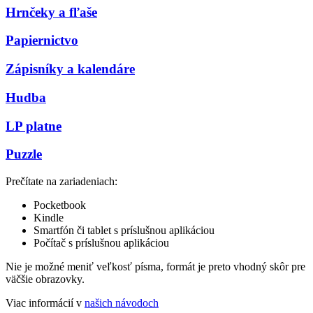
Hrnčeky a fľaše
Papiernictvo
Zápisníky a kalendáre
Hudba
LP platne
Puzzle
Prečítate na zariadeniach:
Pocketbook
Kindle
Smartfón či tablet s príslušnou aplikáciou
Počítač s príslušnou aplikáciou
Nie je možné meniť veľkosť písma, formát je preto vhodný skôr pre
väčšie obrazovky.
Viac informácií v
našich návodoch