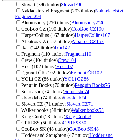
Slovart (396 titulov)
Slovart
396
Nakladatelství Fragment (293 titulov)
Nakladatelství
Fragment
293
Bloomsbury (256 titulov)
Bloomsbury
256
CooBoo CZ (190 titulov)
CooBoo CZ
190
HarperCollins (167 titulov)
HarperCollins
167
Albatros CZ (157 titulov)
Albatros CZ
157
Ikar (142 titulov)
Ikar
142
Fragment (110 titulov)
Fragment
110
Crew (104 titulov)
Crew
104
Host (102 titulov)
Host
102
Egmont ČR (102 titulov)
Egmont ČR
102
YOLi CZ (86 titulov)
YOLi CZ
86
Penguin Books (76 titulov)
Penguin Books
76
Scholastic (74 titulov)
Scholastic
74
#booklab (74 titulov)
#booklab
74
Slovart CZ (71 titulov)
Slovart CZ
71
Walker books (58 titulov)
Walker books
58
King Cool (53 titulov)
King Cool
53
CPRESS (50 titulov)
CPRESS
50
CooBoo SK (48 titulov)
CooBoo SK
48
Hodder and Stoughton (47 titulov)
Hodder and