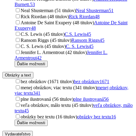
Burnett.
53
Neal Shusterman (51 titulov)
Neal Shusterman
51
Rick Riordan (48 titulov)
Rick Riordan
48
Antoine De Saint Exupery (48 titulov)
Antoine De Saint
Exupery
48
C.S. Lewis (45 titulov)
C.S. Lewis
45
Ransom Riggs (45 titulov)
Ransom Riggs
45
C. S. Lewis (45 titulov)
C. S. Lewis
45
Jennifer L. Armentrout (42 titulov)
Jennifer L.
Armentrout
42
Ďalšie možnosti
Obrázky a text
bez obrázkov (1671 titulov)
bez obrázkov
1671
menej obrázkov, viac textu (341 titulov)
menej obrázkov,
viac textu
341
plne ilustrovaná (56 titulov)
plne ilustrovaná
56
veľa obrázkov, málo textu (45 titulov)
veľa obrázkov, málo
textu
45
obrázky bez textu (16 titulov)
obrázky bez textu
16
Ďalšie možnosti
Vydavateľstvo