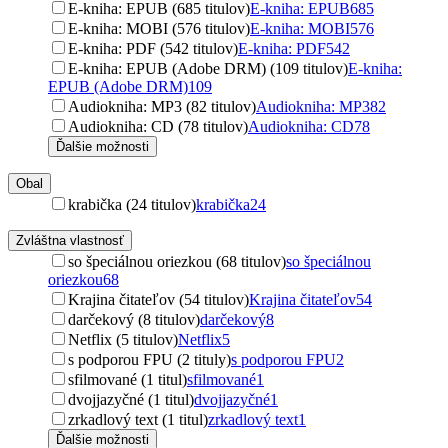
E-kniha: EPUB (685 titulov)
E-kniha: EPUB
685
E-kniha: MOBI (576 titulov)
E-kniha: MOBI
576
E-kniha: PDF (542 titulov)
E-kniha: PDF
542
E-kniha: EPUB (Adobe DRM) (109 titulov)
E-kniha:
EPUB (Adobe DRM)
109
Audiokniha: MP3 (82 titulov)
Audiokniha: MP3
82
Audiokniha: CD (78 titulov)
Audiokniha: CD
78
Ďalšie možnosti
Obal
krabička (24 titulov)
krabička
24
Zvláštna vlastnosť
so špeciálnou oriezkou (68 titulov)
so špeciálnou
oriezkou
68
Krajina čitateľov (54 titulov)
Krajina čitateľov
54
darčekový (8 titulov)
darčekový
8
Netflix (5 titulov)
Netflix
5
s podporou FPU (2 tituly)
s podporou FPU
2
sfilmované (1 titul)
sfilmované
1
dvojjazyčné (1 titul)
dvojjazyčné
1
zrkadlový text (1 titul)
zrkadlový text
1
Ďalšie možnosti