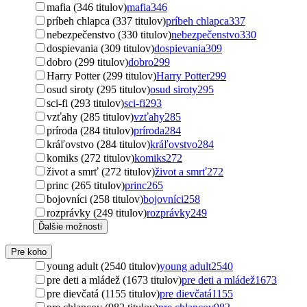
mafia (346 titulov)
mafia
346
príbeh chlapca (337 titulov)
príbeh chlapca
337
nebezpečenstvo (330 titulov)
nebezpečenstvo
330
dospievania (309 titulov)
dospievania
309
dobro (299 titulov)
dobro
299
Harry Potter (299 titulov)
Harry Potter
299
osud siroty (295 titulov)
osud siroty
295
sci-fi (293 titulov)
sci-fi
293
vzťahy (285 titulov)
vzťahy
285
príroda (284 titulov)
príroda
284
kráľovstvo (284 titulov)
kráľovstvo
284
komiks (272 titulov)
komiks
272
život a smrť (272 titulov)
život a smrť
272
princ (265 titulov)
princ
265
bojovníci (258 titulov)
bojovníci
258
rozprávky (249 titulov)
rozprávky
249
Ďalšie možnosti
Pre koho
young adult (2540 titulov)
young adult
2540
pre deti a mládež (1673 titulov)
pre deti a mládež
1673
pre dievčatá (1155 titulov)
pre dievčatá
1155