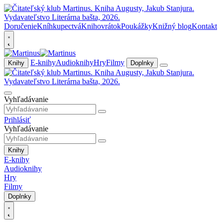
Doručenie
Kníhkupectvá
Knihovrátok
Poukážky
Knižný blog
Kontakt
E-knihy
Audioknihy
Hry
Filmy
Knihy
Doplnky
Vyhľadávanie
Prihlásiť
Vyhľadávanie
Knihy
E-knihy
Audioknihy
Hry
Filmy
Doplnky