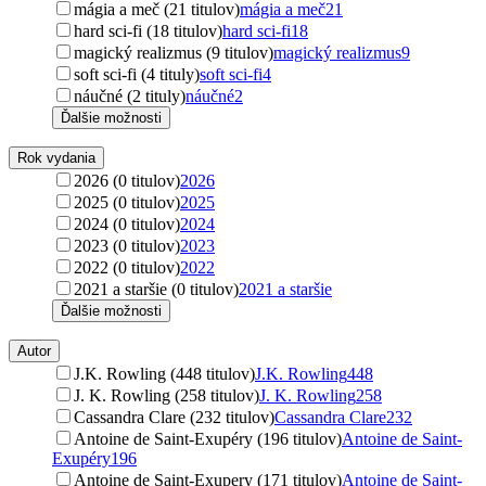
mágia a meč (21 titulov)
mágia a meč
21
hard sci-fi (18 titulov)
hard sci-fi
18
magický realizmus (9 titulov)
magický realizmus
9
soft sci-fi (4 tituly)
soft sci-fi
4
náučné (2 tituly)
náučné
2
Ďalšie možnosti
Rok vydania
2026 (0 titulov)
2026
2025 (0 titulov)
2025
2024 (0 titulov)
2024
2023 (0 titulov)
2023
2022 (0 titulov)
2022
2021 a staršie (0 titulov)
2021 a staršie
Ďalšie možnosti
Autor
J.K. Rowling (448 titulov)
J.K. Rowling
448
J. K. Rowling (258 titulov)
J. K. Rowling
258
Cassandra Clare (232 titulov)
Cassandra Clare
232
Antoine de Saint-Exupéry (196 titulov)
Antoine de Saint-
Exupéry
196
Antoine de Saint-Exupery (171 titulov)
Antoine de Saint-