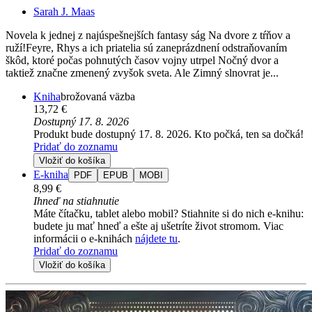
Sarah J. Maas
Novela k jednej z najúspešnejších fantasy ság Na dvore z tŕňov a
ruží!Feyre, Rhys a ich priatelia sú zaneprázdnení odstraňovaním
škôd, ktoré počas pohnutých časov vojny utrpel Nočný dvor a
taktiež značne zmenený zvyšok sveta. Ale Zimný slnovrat je...
Kniha
brožovaná väzba
13,72 €
Dostupný 17. 8. 2026
Produkt bude dostupný 17. 8. 2026. Kto počká, ten sa dočká!
Pridať do zoznamu
Vložiť do košíka
E-kniha
PDF
EPUB
MOBI
8,99 €
Ihneď na stiahnutie
Máte čítačku, tablet alebo mobil? Stiahnite si do nich e-knihu:
budete ju mať hneď a ešte aj ušetríte život stromom. Viac
informácii o e-knihách
nájdete tu
.
Pridať do zoznamu
Vložiť do košíka