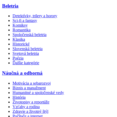
Beletria
Detektívky, trilery a horory
Sci-fi a fantasy
Komiksy
Romantika
Spoločenská beletria
Klasika
Historické
Slovenská beletria
Svetová beletria
Poézia
Ďalšie kategórie
Náučná a odborná
Motivácia a sebarozvoj
Biznis a manažment
Humanitné a spoločenské vedy
História
Životopisy a reportáže
Vzťahy a rodina
Zdravie a životný štýl
Počítače a internet