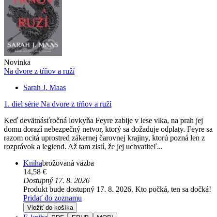
Novinka
Na dvore z tŕňov a ruží
Sarah J. Maas
1. diel série
Na dvore z tŕňov a ruží
Keď devätnásťročná lovkyňa Feyre zabije v lese vlka, na prah jej
domu dorazí nebezpečný netvor, ktorý sa dožaduje odplaty. Feyre sa
razom ocitá uprostred zákernej čarovnej krajiny, ktorú pozná len z
rozprávok a legiend. Až tam zistí, že jej uchvatiteľ...
Kniha
brožovaná väzba
14,58 €
Dostupný 17. 8. 2026
Produkt bude dostupný 17. 8. 2026. Kto počká, ten sa dočká!
Pridať do zoznamu
Vložiť do košíka