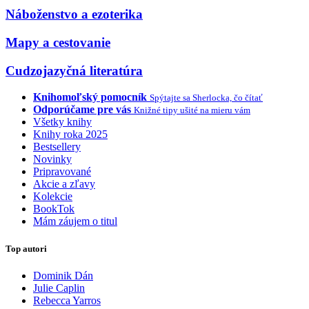
Náboženstvo a ezoterika
Mapy a cestovanie
Cudzojazyčná literatúra
Knihomoľský pomocník
Spýtajte sa Sherlocka, čo čítať
Odporúčame pre vás
Knižné tipy ušité na mieru vám
Všetky knihy
Knihy roka 2025
Bestsellery
Novinky
Pripravované
Akcie a zľavy
Kolekcie
BookTok
Mám záujem o titul
Top autori
Dominik Dán
Julie Caplin
Rebecca Yarros