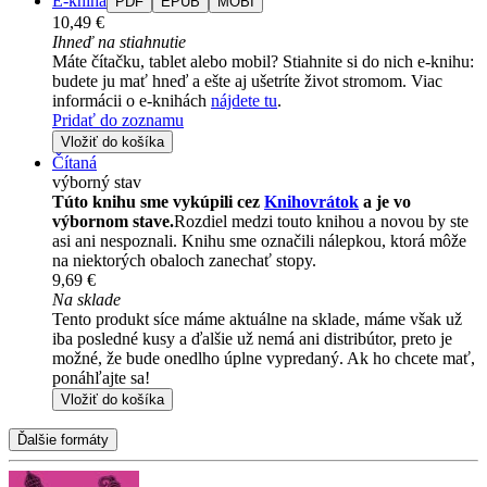
E-kniha
PDF
EPUB
MOBI
10,49 €
Ihneď na stiahnutie
Máte čítačku, tablet alebo mobil? Stiahnite si do nich e-knihu:
budete ju mať hneď a ešte aj ušetríte život stromom. Viac
informácii o e-knihách
nájdete tu
.
Pridať do zoznamu
Vložiť do košíka
Čítaná
výborný stav
Túto knihu sme vykúpili cez
Knihovrátok
a je vo
výbornom stave.
Rozdiel medzi touto knihou a novou by ste
asi ani nespoznali. Knihu sme označili nálepkou, ktorá môže
na niektorých obaloch zanechať stopy.
9,69 €
Na sklade
Tento produkt síce máme aktuálne na sklade, máme však už
iba posledné kusy a ďalšie už nemá ani distribútor, preto je
možné, že bude onedlho úplne vypredaný. Ak ho chcete mať,
ponáhľajte sa!
Vložiť do košíka
Ďalšie formáty