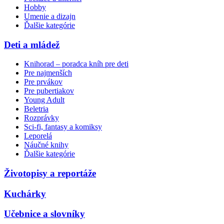
Hobby
Umenie a dizajn
Ďalšie kategórie
Deti a mládež
Knihorad – poradca kníh pre deti
Pre najmenších
Pre prvákov
Pre pubertiakov
Young Adult
Beletria
Rozprávky
Sci-fi, fantasy a komiksy
Leporelá
Náučné knihy
Ďalšie kategórie
Životopisy a reportáže
Kuchárky
Učebnice a slovníky