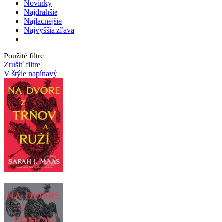
Novinky
Najdrahšie
Najlacnejšie
Najvyššia zľava
Použité filtre
Zrušiť filtre
V štýle napínavý