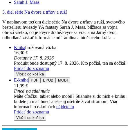
Sarah J. Maas
3. diel série
Na dvore z tŕňov a ruží
V napínavom treťom diele série Na dvore z tŕňov a ruží, svetového
bestselleru hviezdy YA fantasy Sarah J. Maas, blížiaca sa vojna
ohrozí všetko, čo je Feyre drahé.Feyre sa vracia na Jarný dvor,
odhodlaná získať informácie od Tamlina a útočiaceho kráľa...
Kniha
brožovaná väzba
16,30 €
Dostupný 17. 8. 2026
Produkt bude dostupný 17. 8. 2026. Kto počká, ten sa dočká!
Pridať do zoznamu
Vložiť do košíka
E-kniha
PDF
EPUB
MOBI
11,99 €
Ihneď na stiahnutie
Máte čítačku, tablet alebo mobil? Stiahnite si do nich e-knihu:
budete ju mať hneď a ešte aj ušetríte život stromom. Viac
informácii o e-knihách
nájdete tu
.
Pridať do zoznamu
Vložiť do košíka