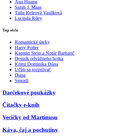
Ana Huang
Sarah J. Maas
Táňa Keleová Vasilková
Lucinda Riley
Top série
Romantické úteky
Harry Potter
Kapitán Stein a Notár Barbarič
Denník odvážneho bojka
Krimi Dominika Dána
Učím sa rozprávať
Duna
Smradi
Darčekové poukážky
Čítačky e-kníh
Vecičky od Martinusu
Káva, čaj a pochutiny