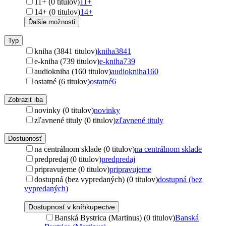
11+ (0 titulov)
11+
14+ (0 titulov)
14+
Ďalšie možnosti
Typ
kniha (3841 titulov)
kniha
3841
e-kniha (739 titulov)
e-kniha
739
audiokniha (160 titulov)
audiokniha
160
ostatné (6 titulov)
ostatné
6
Zobraziť iba
novinky (0 titulov)
novinky
zľavnené tituly (0 titulov)
zľavnené tituly
Dostupnosť
na centrálnom sklade (0 titulov)
na centrálnom sklade
predpredaj (0 titulov)
predpredaj
pripravujeme (0 titulov)
pripravujeme
dostupná (bez vypredaných) (0 titulov)
dostupná (bez
vypredaných)
Dostupnosť v kníhkupectve
Banská Bystrica (Martinus) (0 titulov)
Banská