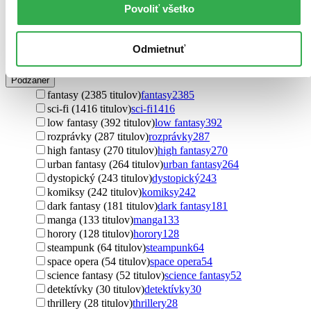
Povoliť všetko
scenáre (15 titulov)
scenáre
15
učebnice (12 titulov)
učebnice
12
legendy (4 tituly)
legendy
4
Odmietnuť
Ďalšie možnosti
Podžáner
fantasy (2385 titulov)
fantasy
2385
sci-fi (1416 titulov)
sci-fi
1416
low fantasy (392 titulov)
low fantasy
392
rozprávky (287 titulov)
rozprávky
287
high fantasy (270 titulov)
high fantasy
270
urban fantasy (264 titulov)
urban fantasy
264
dystopický (243 titulov)
dystopický
243
komiksy (242 titulov)
komiksy
242
dark fantasy (181 titulov)
dark fantasy
181
manga (133 titulov)
manga
133
horory (128 titulov)
horory
128
steampunk (64 titulov)
steampunk
64
space opera (54 titulov)
space opera
54
science fantasy (52 titulov)
science fantasy
52
detektívky (30 titulov)
detektívky
30
thrillery (28 titulov)
thrillery
28