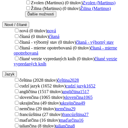
Zvolen (Martinus) (0 titulov)
Zvolen (Martinus)
Žilina (Martinus) (0 titulov)
Žilina (Martinus)
Ďalšie možnosti
Nové / čítané
nová (0 titulov)
nová
čítaná (0 titulov)
čítaná
čítaná - výborný stav (0 titulov)
čítaná - výborný stav
čítaná - mierne opotrebovaná (0 titulov)
čítaná - mierne
opotrebovaná
čítané verzie vypredaných kníh (0 titulov)
čítané verzie
vypredaných kníh
Jazyk
čeština (2028 titulov)
čeština
2028
cudzí jazyk (1652 titulov)
cudzí jazyk
1652
angličtina (1517 titulov)
angličtina
1517
slovenčina (1065 titulov)
slovenčina
1065
ukrajinčina (49 titulov)
ukrajinčina
49
nemčina (29 titulov)
nemčina
29
francúzština (27 titulov)
francúzština
27
maďarčina (16 titulov)
maďarčina
16
taliančina (8 titulov)
taliančina
8