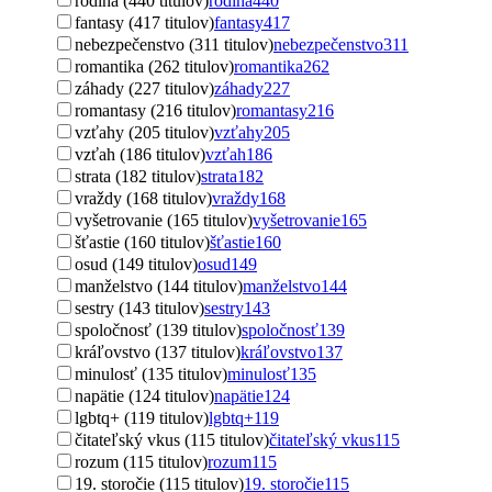
rodina (440 titulov)
rodina
440
fantasy (417 titulov)
fantasy
417
nebezpečenstvo (311 titulov)
nebezpečenstvo
311
romantika (262 titulov)
romantika
262
záhady (227 titulov)
záhady
227
romantasy (216 titulov)
romantasy
216
vzťahy (205 titulov)
vzťahy
205
vzťah (186 titulov)
vzťah
186
strata (182 titulov)
strata
182
vraždy (168 titulov)
vraždy
168
vyšetrovanie (165 titulov)
vyšetrovanie
165
šťastie (160 titulov)
šťastie
160
osud (149 titulov)
osud
149
manželstvo (144 titulov)
manželstvo
144
sestry (143 titulov)
sestry
143
spoločnosť (139 titulov)
spoločnosť
139
kráľovstvo (137 titulov)
kráľovstvo
137
minulosť (135 titulov)
minulosť
135
napätie (124 titulov)
napätie
124
lgbtq+ (119 titulov)
lgbtq+
119
čitateľský vkus (115 titulov)
čitateľský vkus
115
rozum (115 titulov)
rozum
115
19. storočie (115 titulov)
19. storočie
115