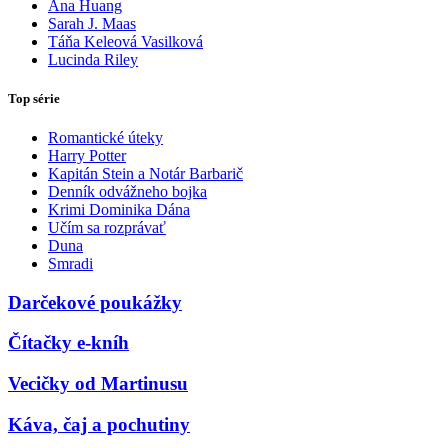
Ana Huang
Sarah J. Maas
Táňa Keleová Vasilková
Lucinda Riley
Top série
Romantické úteky
Harry Potter
Kapitán Stein a Notár Barbarič
Denník odvážneho bojka
Krimi Dominika Dána
Učím sa rozprávať
Duna
Smradi
Darčekové poukážky
Čítačky e-kníh
Vecičky od Martinusu
Káva, čaj a pochutiny