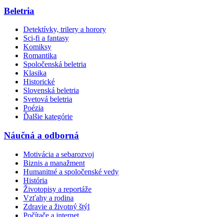
Beletria
Detektívky, trilery a horory
Sci-fi a fantasy
Komiksy
Romantika
Spoločenská beletria
Klasika
Historické
Slovenská beletria
Svetová beletria
Poézia
Ďalšie kategórie
Náučná a odborná
Motivácia a sebarozvoj
Biznis a manažment
Humanitné a spoločenské vedy
História
Životopisy a reportáže
Vzťahy a rodina
Zdravie a životný štýl
Počítače a internet