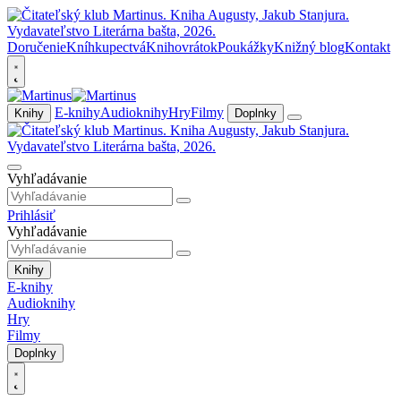
Doručenie
Kníhkupectvá
Knihovrátok
Poukážky
Knižný blog
Kontakt
E-knihy
Audioknihy
Hry
Filmy
Knihy
Doplnky
Vyhľadávanie
Prihlásiť
Vyhľadávanie
Knihy
E-knihy
Audioknihy
Hry
Filmy
Doplnky