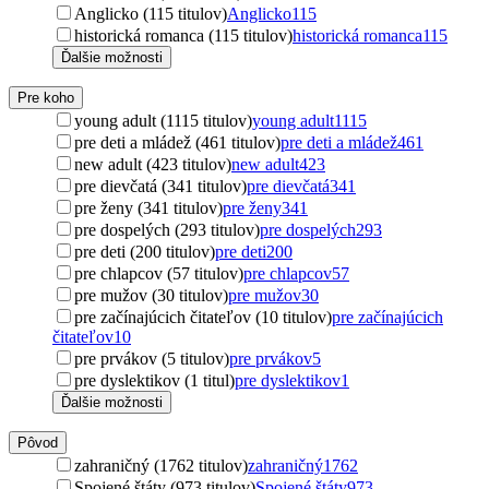
Anglicko (115 titulov)
Anglicko
115
historická romanca (115 titulov)
historická romanca
115
Ďalšie možnosti
Pre koho
young adult (1115 titulov)
young adult
1115
pre deti a mládež (461 titulov)
pre deti a mládež
461
new adult (423 titulov)
new adult
423
pre dievčatá (341 titulov)
pre dievčatá
341
pre ženy (341 titulov)
pre ženy
341
pre dospelých (293 titulov)
pre dospelých
293
pre deti (200 titulov)
pre deti
200
pre chlapcov (57 titulov)
pre chlapcov
57
pre mužov (30 titulov)
pre mužov
30
pre začínajúcich čitateľov (10 titulov)
pre začínajúcich
čitateľov
10
pre prvákov (5 titulov)
pre prvákov
5
pre dyslektikov (1 titul)
pre dyslektikov
1
Ďalšie možnosti
Pôvod
zahraničný (1762 titulov)
zahraničný
1762
Spojené štáty (973 titulov)
Spojené štáty
973