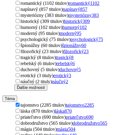
romantický (1102 titulov)
romantický
1102
napínavý (857 titulov)
napínavý
857
mysteriózny (383 titulov)
mysteriózny
383
historický (309 titulov)
historický
309
humorný (102 titulov)
humorný
102
moderný (95 titulov)
moderný
95
psychologický (75 titulov)
psychologický
75
špionážny (60 titulov)
špionážny
60
filozofický (23 titulov)
filozofický
23
tragický (8 titulov)
tragický
8
rebelský (6 titulov)
rebelský
6
duchovný (5 titulov)
duchovný
5
erotický (3 tituly)
erotický
3
náučný (2 tituly)
náučný
2
Ďalšie možnosti
Téma
tajomstvo (2285 titulov)
tajomstvo
2285
láska (870 titulov)
láska
870
priateľstvo (690 titulov)
priateľstvo
690
dobrodružstvo (565 titulov)
dobrodružstvo
565
mágia (504 titulov)
mágia
504