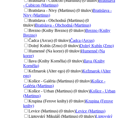
Bratislava - Cubicon (Martinus) (0 titulov)
Bratislava
- Cubicon (Martinus)
Bratislava - Nivy (Martinus) (0 titulov)
Bratislava -
Nivy (Martinus)
Bratislava - Obchodná (Martinus) (0
titulov)
Bratislava - Obchodná (Martinus)
Brezno (Knihy Brezno) (0 titulov)
Brezno (Knihy
Brezno)
Čadca (Arcus) (0 titulov)
Čadca (Arcus)
Dolný Kubín (Zrno) (0 titulov)
Dolný Kubín (Zrno)
Humenné (Na korze) (0 titulov)
Humenné (Na
korze)
Ilava (Knihy Kornélia) (0 titulov)
Ilava (Knihy
Kornélia)
Kežmarok (Alter ego) (0 titulov)
Kežmarok (Alter
ego)
Košice - Galéria (Martinus) (0 titulov)
Košice -
Galéria (Martinus)
Košice - Urban (Martinus) (0 titulov)
Košice - Urban
(Martinus)
Krupina (Ferove knihy) (0 titulov)
Krupina (Ferove
knihy)
Levice (Martinus) (0 titulov)
Levice (Martinus)
Liptovský Mikuláš (Martinus) (0 titulov)
Liptovský