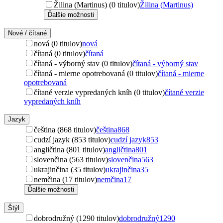
Žilina (Martinus) (0 titulov)
Žilina (Martinus)
Ďalšie možnosti
Nové / čítané
nová (0 titulov)
nová
čítaná (0 titulov)
čítaná
čítaná - výborný stav (0 titulov)
čítaná - výborný stav
čítaná - mierne opotrebovaná (0 titulov)
čítaná - mierne
opotrebovaná
čítané verzie vypredaných kníh (0 titulov)
čítané verzie
vypredaných kníh
Jazyk
čeština (868 titulov)
čeština
868
cudzí jazyk (853 titulov)
cudzí jazyk
853
angličtina (801 titulov)
angličtina
801
slovenčina (563 titulov)
slovenčina
563
ukrajinčina (35 titulov)
ukrajinčina
35
nemčina (17 titulov)
nemčina
17
Ďalšie možnosti
Štýl
dobrodružný (1290 titulov)
dobrodružný
1290