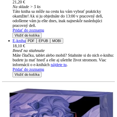
21,20 €
Na sklade > 5 ks
Táto kniha sa môže na cestu ku vám vybrať prakticky
okamžite! Ak si ju objednáte do 13:00 v pracovný deň,
odošleme vám ju ešte dnes, inak najneskôr nasledujúci
pracovný deň.
Pridať do zoznamu
Vložiť do košíka
E-kniha
PDF
EPUB
MOBI
18,10 €
Ihneď na stiahnutie
Máte čítačku, tablet alebo mobil? Stiahnite si do nich e-knihu:
budete ju mať hneď a ešte aj ušetríte život stromom. Viac
informácii o e-knihách
nájdete tu
.
Pridať do zoznamu
Vložiť do košíka