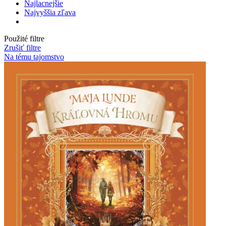
Najlacnejšie
Najvyššia zľava
Použité filtre
Zrušiť filtre
Na tému tajomstvo