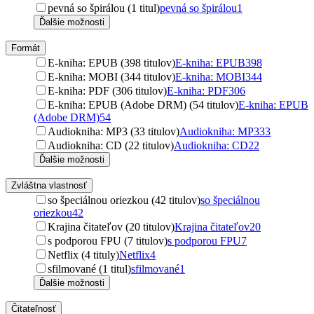
pevná so špirálou (1 titul)
pevná so špirálou
1
Ďalšie možnosti
Formát
E-kniha: EPUB (398 titulov)
E-kniha: EPUB
398
E-kniha: MOBI (344 titulov)
E-kniha: MOBI
344
E-kniha: PDF (306 titulov)
E-kniha: PDF
306
E-kniha: EPUB (Adobe DRM) (54 titulov)
E-kniha: EPUB
(Adobe DRM)
54
Audiokniha: MP3 (33 titulov)
Audiokniha: MP3
33
Audiokniha: CD (22 titulov)
Audiokniha: CD
22
Ďalšie možnosti
Zvláštna vlastnosť
so špeciálnou oriezkou (42 titulov)
so špeciálnou
oriezkou
42
Krajina čitateľov (20 titulov)
Krajina čitateľov
20
s podporou FPU (7 titulov)
s podporou FPU
7
Netflix (4 tituly)
Netflix
4
sfilmované (1 titul)
sfilmované
1
Ďalšie možnosti
Čitateľnosť