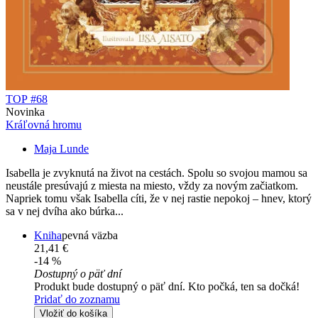
TOP #68
Novinka
Kráľovná hromu
Maja Lunde
Isabella je zvyknutá na život na cestách. Spolu so svojou mamou sa
neustále presúvajú z miesta na miesto, vždy za novým začiatkom.
Napriek tomu však Isabella cíti, že v nej rastie nepokoj – hnev, ktorý
sa v nej dvíha ako búrka...
Kniha
pevná väzba
21,41 €
-14 %
Dostupný o päť dní
Produkt bude dostupný o päť dní. Kto počká, ten sa dočká!
Pridať do zoznamu
Vložiť do košíka