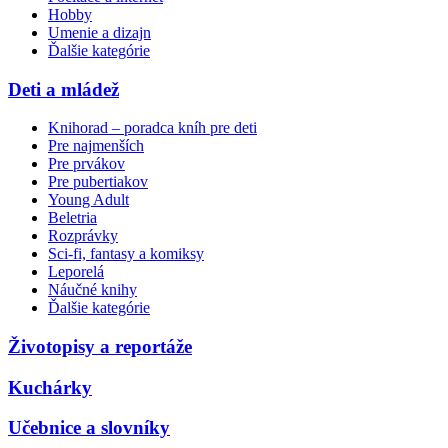
Hobby
Umenie a dizajn
Ďalšie kategórie
Deti a mládež
Knihorad – poradca kníh pre deti
Pre najmenších
Pre prvákov
Pre pubertiakov
Young Adult
Beletria
Rozprávky
Sci-fi, fantasy a komiksy
Leporelá
Náučné knihy
Ďalšie kategórie
Životopisy a reportáže
Kuchárky
Učebnice a slovníky