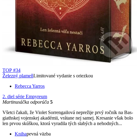
TOP #34
Železný plameň
Limitované vydanie s oriezkou
Rebecca Yarros
2. diel série
Empyreum
Martinusáčka odporúča
5
Všetci čakali, že Violet Sorrengailová neprežije prvý ročník na Bas­
giathskej vojenskej akadémii, vrátane nej samej. Kresanie však bolo
len prvou skúškou, ktorá vyradila tých slabých a nehodných...
Kniha
pevná väzba