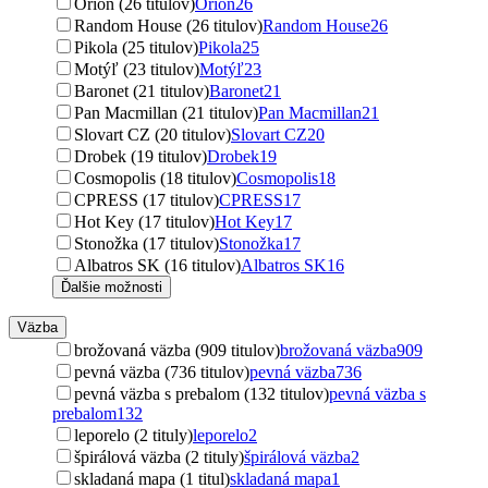
Orion (26 titulov)
Orion
26
Random House (26 titulov)
Random House
26
Pikola (25 titulov)
Pikola
25
Motýľ (23 titulov)
Motýľ
23
Baronet (21 titulov)
Baronet
21
Pan Macmillan (21 titulov)
Pan Macmillan
21
Slovart CZ (20 titulov)
Slovart CZ
20
Drobek (19 titulov)
Drobek
19
Cosmopolis (18 titulov)
Cosmopolis
18
CPRESS (17 titulov)
CPRESS
17
Hot Key (17 titulov)
Hot Key
17
Stonožka (17 titulov)
Stonožka
17
Albatros SK (16 titulov)
Albatros SK
16
Ďalšie možnosti
Väzba
brožovaná väzba (909 titulov)
brožovaná väzba
909
pevná väzba (736 titulov)
pevná väzba
736
pevná väzba s prebalom (132 titulov)
pevná väzba s
prebalom
132
leporelo (2 tituly)
leporelo
2
špirálová väzba (2 tituly)
špirálová väzba
2
skladaná mapa (1 titul)
skladaná mapa
1