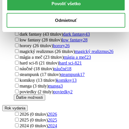
Povoliť všetko
high fantasy (173 titulov)
high fantasy
173
rozprávky (134 titulov)
rozprávky
134
thrillery (113 titulov)
thrillery
113
Odmietnuť
dystopický (70 titulov)
dystopický
70
urban fantasy (51 titulov)
urban fantasy
51
dark fantasy (43 titulov)
dark fantasy
43
low fantasy (28 titulov)
low fantasy
28
horory (26 titulov)
horory
26
magický realizmus (26 titulov)
magický realizmus
26
mágia a meč (23 titulov)
mágia a meč
23
hard sci-fi (21 titulov)
hard sci-fi
21
náučné (18 titulov)
náučné
18
steampunk (17 titulov)
steampunk
17
komiksy (13 titulov)
komiksy
13
manga (3 tituly)
manga
3
poviedky (2 tituly)
poviedky
2
Ďalšie možnosti
Rok vydania
2026 (0 titulov)
2026
2025 (0 titulov)
2025
2024 (0 titulov)
2024