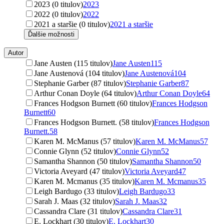
2023 (0 titulov)
2023
2022 (0 titulov)
2022
2021 a staršie (0 titulov)
2021 a staršie
Ďalšie možnosti
Autor
Jane Austen (115 titulov)
Jane Austen
115
Jane Austenová (104 titulov)
Jane Austenová
104
Stephanie Garber (87 titulov)
Stephanie Garber
87
Arthur Conan Doyle (64 titulov)
Arthur Conan Doyle
64
Frances Hodgson Burnett (60 titulov)
Frances Hodgson
Burnett
60
Frances Hodgson Burnett. (58 titulov)
Frances Hodgson
Burnett.
58
Karen M. McManus (57 titulov)
Karen M. McManus
57
Connie Glynn (52 titulov)
Connie Glynn
52
Samantha Shannon (50 titulov)
Samantha Shannon
50
Victoria Aveyard (47 titulov)
Victoria Aveyard
47
Karen M. Mcmanus (35 titulov)
Karen M. Mcmanus
35
Leigh Bardugo (33 titulov)
Leigh Bardugo
33
Sarah J. Maas (32 titulov)
Sarah J. Maas
32
Cassandra Clare (31 titulov)
Cassandra Clare
31
E. Lockhart (30 titulov)
E. Lockhart
30