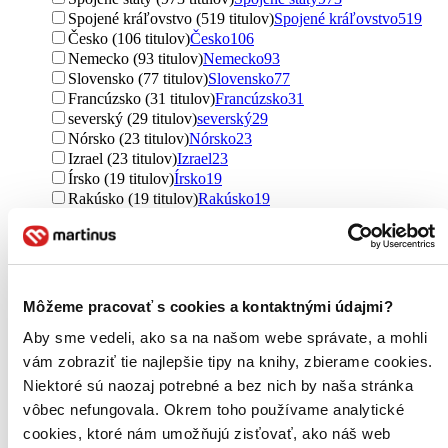
Spojené kráľovstvo (519 titulov)
Spojené kráľovstvo
519
Česko (106 titulov)
Česko
106
Nemecko (93 titulov)
Nemecko
93
Slovensko (77 titulov)
Slovensko
77
Francúzsko (31 titulov)
Francúzsko
31
severský (29 titulov)
severský
29
Nórsko (23 titulov)
Nórsko
23
Izrael (23 titulov)
Izrael
23
Írsko (19 titulov)
Írsko
19
Rakúsko (19 titulov)
Rakúsko
19
Taliansko (18 titulov)
Taliansko
18
Vietnam (18 titulov)
Vietnam
18
Irán (17 titulov)
Irán
17
Kanada (16 titulov)
Kanada
16
Austrália (15 titulov)
Austrália
15
Môžeme pracovať s cookies a kontaktnými údajmi?
Španielsko (13 titulov)
Španielsko
13
Aby sme vedeli, ako sa na našom webe správate, a mohli
Kolumbia (8 titulov)
Kolumbia
8
Mexiko (6 titulov)
Mexiko
6
vám zobraziť tie najlepšie tipy na knihy, zbierame cookies.
Južná Afrika (6 titulov)
Južná Afrika
6
Niektoré sú naozaj potrebné a bez nich by naša stránka
Švajčiarsko (6 titulov)
Švajčiarsko
6
vôbec nefungovala. Okrem toho používame analytické
Švédsko (5 titulov)
Švédsko
5
cookies, ktoré nám umožňujú zisťovať, ako náš web
Japonsko (5 titulov)
Japonsko
5