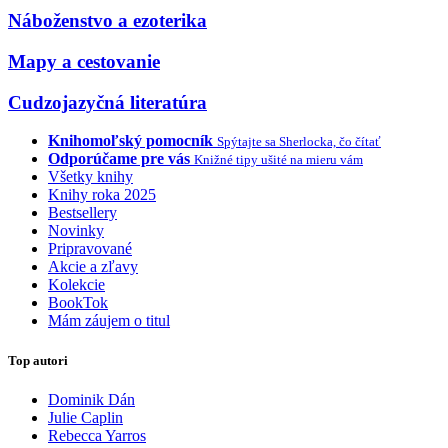
Náboženstvo a ezoterika
Mapy a cestovanie
Cudzojazyčná literatúra
Knihomoľský pomocník
Spýtajte sa Sherlocka, čo čítať
Odporúčame pre vás
Knižné tipy ušité na mieru vám
Všetky knihy
Knihy roka 2025
Bestsellery
Novinky
Pripravované
Akcie a zľavy
Kolekcie
BookTok
Mám záujem o titul
Top autori
Dominik Dán
Julie Caplin
Rebecca Yarros