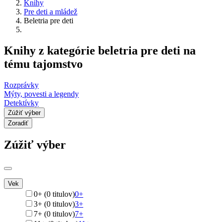
Knihy
Pre deti a mládež
Beletria pre deti
Knihy z kategórie beletria pre deti na
tému tajomstvo
Rozprávky
Mýty, povesti a legendy
Detektívky
Zúžiť výber
Zoradiť
Zúžiť výber
Vek
0+ (0 titulov)
0+
3+ (0 titulov)
3+
7+ (0 titulov)
7+