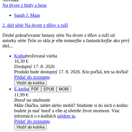
Na dvore z hmly a besu
Sarah J. Maas
2. diel série
Na dvore z tŕňov a ruží
Druhé pokračovanie fantasy série Na dvore z tŕňov a ruží od
autorky série Trón zo skla je ešte temnejšie a fantastickejšie ako prvý
diel...
Kniha
brožovaná väzba
16,30 €
Dostupný 17. 8. 2026
Produkt bude dostupný 17. 8. 2026. Kto počká, ten sa dočká!
Pridať do zoznamu
Vložiť do košíka
E-kniha
PDF
EPUB
MOBI
11,99 €
Ihneď na stiahnutie
Máte čítačku, tablet alebo mobil? Stiahnite si do nich e-knihu:
budete ju mať hneď a ešte aj ušetríte život stromom. Viac
informácii o e-knihách
nájdete tu
.
Pridať do zoznamu
Vložiť do košíka