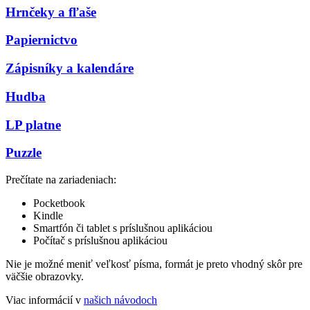
Hrnčeky a fľaše
Papiernictvo
Zápisníky a kalendáre
Hudba
LP platne
Puzzle
Prečítate na zariadeniach:
Pocketbook
Kindle
Smartfón či tablet s príslušnou aplikáciou
Počítač s príslušnou aplikáciou
Nie je možné meniť veľkosť písma, formát je preto vhodný skôr pre
väčšie obrazovky.
Viac informácií v
našich návodoch