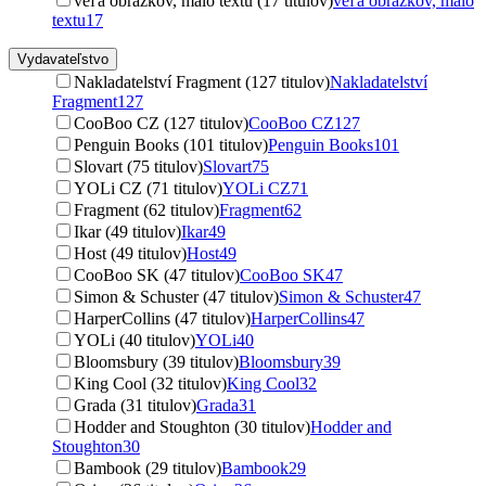
veľa obrázkov, málo textu (17 titulov)
veľa obrázkov, málo
textu
17
Vydavateľstvo
Nakladatelství Fragment (127 titulov)
Nakladatelství
Fragment
127
CooBoo CZ (127 titulov)
CooBoo CZ
127
Penguin Books (101 titulov)
Penguin Books
101
Slovart (75 titulov)
Slovart
75
YOLi CZ (71 titulov)
YOLi CZ
71
Fragment (62 titulov)
Fragment
62
Ikar (49 titulov)
Ikar
49
Host (49 titulov)
Host
49
CooBoo SK (47 titulov)
CooBoo SK
47
Simon & Schuster (47 titulov)
Simon & Schuster
47
HarperCollins (47 titulov)
HarperCollins
47
YOLi (40 titulov)
YOLi
40
Bloomsbury (39 titulov)
Bloomsbury
39
King Cool (32 titulov)
King Cool
32
Grada (31 titulov)
Grada
31
Hodder and Stoughton (30 titulov)
Hodder and
Stoughton
30
Bambook (29 titulov)
Bambook
29