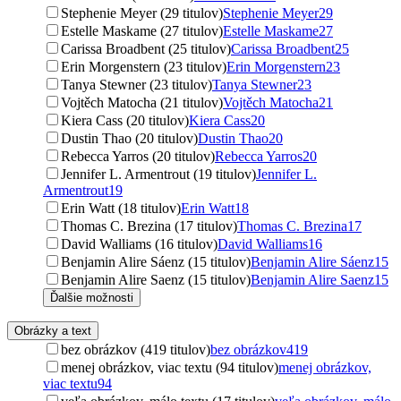
Stephenie Meyer (29 titulov)
Stephenie Meyer
29
Estelle Maskame (27 titulov)
Estelle Maskame
27
Carissa Broadbent (25 titulov)
Carissa Broadbent
25
Erin Morgenstern (23 titulov)
Erin Morgenstern
23
Tanya Stewner (23 titulov)
Tanya Stewner
23
Vojtěch Matocha (21 titulov)
Vojtěch Matocha
21
Kiera Cass (20 titulov)
Kiera Cass
20
Dustin Thao (20 titulov)
Dustin Thao
20
Rebecca Yarros (20 titulov)
Rebecca Yarros
20
Jennifer L. Armentrout (19 titulov)
Jennifer L.
Armentrout
19
Erin Watt (18 titulov)
Erin Watt
18
Thomas C. Brezina (17 titulov)
Thomas C. Brezina
17
David Walliams (16 titulov)
David Walliams
16
Benjamin Alire Sáenz (15 titulov)
Benjamin Alire Sáenz
15
Benjamin Alire Saenz (15 titulov)
Benjamin Alire Saenz
15
Ďalšie možnosti
Obrázky a text
bez obrázkov (419 titulov)
bez obrázkov
419
menej obrázkov, viac textu (94 titulov)
menej obrázkov,
viac textu
94