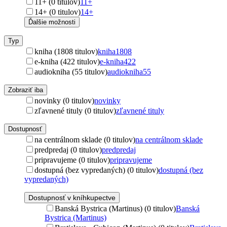
11+ (0 titulov)
11+
14+ (0 titulov)
14+
Ďalšie možnosti
Typ
kniha (1808 titulov)
kniha
1808
e-kniha (422 titulov)
e-kniha
422
audiokniha (55 titulov)
audiokniha
55
Zobraziť iba
novinky (0 titulov)
novinky
zľavnené tituly (0 titulov)
zľavnené tituly
Dostupnosť
na centrálnom sklade (0 titulov)
na centrálnom sklade
predpredaj (0 titulov)
predpredaj
pripravujeme (0 titulov)
pripravujeme
dostupná (bez vypredaných) (0 titulov)
dostupná (bez
vypredaných)
Dostupnosť v kníhkupectve
Banská Bystrica (Martinus) (0 titulov)
Banská
Bystrica (Martinus)