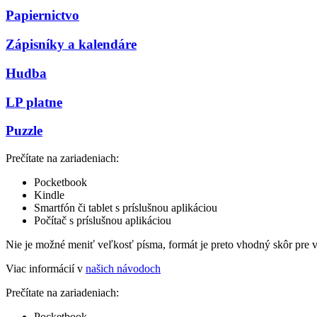
Papiernictvo
Zápisníky a kalendáre
Hudba
LP platne
Puzzle
Prečítate na zariadeniach:
Pocketbook
Kindle
Smartfón či tablet s príslušnou aplikáciou
Počítač s príslušnou aplikáciou
Nie je možné meniť veľkosť písma, formát je preto vhodný skôr pre 
Viac informácií v
našich návodoch
Prečítate na zariadeniach:
Pocketbook