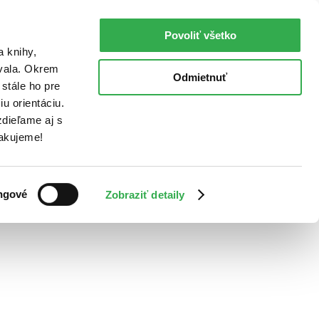
Povoliť všetko
a knihy,
ovala. Okrem
Odmietnuť
stále ho pre
u orientáciu.
dieľame aj s
Ďakujeme!
ngové
Zobraziť detaily