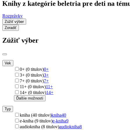
Knihy z kategórie beletria pre deti na té
Rozprávky
Zúžiť výber
Zoradiť
Zúžiť výber
Vek
0+ (0 titulov)
0+
3+ (0 titulov)
3+
7+ (0 titulov)
7+
11+ (0 titulov)
11+
14+ (0 titulov)
14+
Ďalšie možnosti
Typ
kniha (40 titulov)
kniha
40
e-kniha (9 titulov)
e-kniha
9
audiokniha (8 titulov)
audiokniha
8