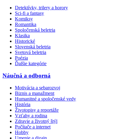
Detektívky, trilery a horory
Sci-fi a fantasy
Komiksy
Romantika
Spoločenská beletria
Klasika
Historické
Slovenská beletria
Svetová beletria
Poézia
Ďalšie kategórie
Náučná a odborná
Motivácia a sebarozvoj
Biznis a manažment
Humanitné a spoločenské vedy
História
Životopisy a reportáže
Vzťahy a rodina
Zdravie a životný štýl
Počítače a internet
Hobby
Umenie a dizajn