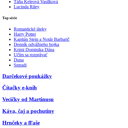
Táňa Keleová Vasilková
Lucinda Riley
Top série
Romantické úteky
Harry Potter
Kapitán Stein a Notár Barbarič
Denník odvážneho bojka
Krimi Dominika Dána
Učím sa rozprávať
Duna
Smradi
Darčekové poukážky
Čítačky e-kníh
Vecičky od Martinusu
Káva, čaj a pochutiny
Hrnčeky a fľaše