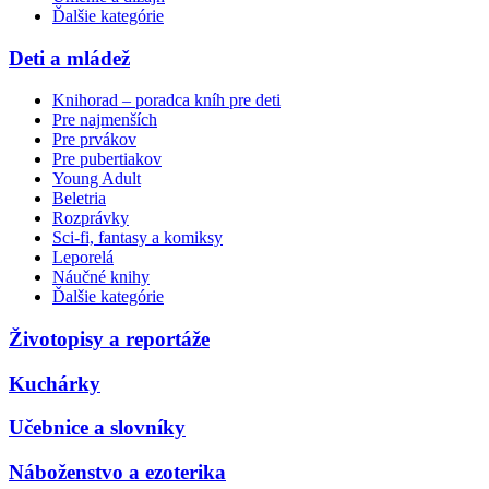
Ďalšie kategórie
Deti a mládež
Knihorad – poradca kníh pre deti
Pre najmenších
Pre prvákov
Pre pubertiakov
Young Adult
Beletria
Rozprávky
Sci-fi, fantasy a komiksy
Leporelá
Náučné knihy
Ďalšie kategórie
Životopisy a reportáže
Kuchárky
Učebnice a slovníky
Náboženstvo a ezoterika