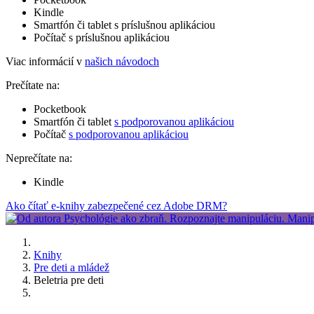
Kindle
Smartfón či tablet s príslušnou aplikáciou
Počítač s príslušnou aplikáciou
Viac informácií v
našich návodoch
Prečítate na:
Pocketbook
Smartfón či tablet
s podporovanou aplikáciou
Počítač
s podporovanou aplikáciou
Neprečítate na:
Kindle
Ako čítať e-knihy zabezpečené cez Adobe DRM?
Knihy
Pre deti a mládež
Beletria pre deti