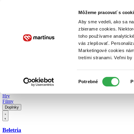
Doručenie
Kníhkupectvá
Knihovrátok
Poukážky
Knižný blog
Kontakt
Môžeme pracovať s cooki
Aby sme vedeli, ako sa na 
zbierame cookies. Niektor
E-knihy
Audioknihy
Hry
Filmy
Knihy
Doplnky
toho používame analytické
vás zlepšovať. Personaliz
Vyhľadávanie
Marketingové cookies nám 
tretími stranami. Veľmi b
Prihlásiť
Vyhľadávanie
Výber
Knihy
Potrebné
P
súhlasu
E-knihy
Audioknihy
Hry
Filmy
Doplnky
Beletria