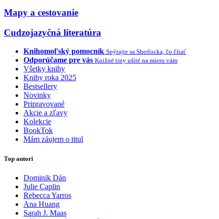
Mapy a cestovanie
Cudzojazyčná literatúra
Knihomoľský pomocník
Spýtajte sa Sherlocka, čo čítať
Odporúčame pre vás
Knižné tipy ušité na mieru vám
Všetky knihy
Knihy roka 2025
Bestsellery
Novinky
Pripravované
Akcie a zľavy
Kolekcie
BookTok
Mám záujem o titul
Top autori
Dominik Dán
Julie Caplin
Rebecca Yarros
Ana Huang
Sarah J. Maas