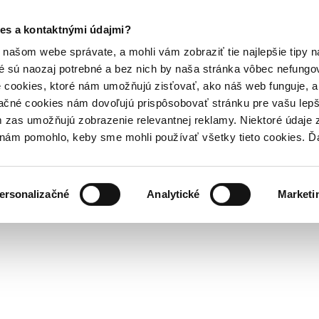
es a kontaktnými údajmi?
našom webe správate, a mohli vám zobraziť tie najlepšie tipy n
é sú naozaj potrebné a bez nich by naša stránka vôbec nefung
 cookies, ktoré nám umožňujú zisťovať, ako náš web funguje, a 
ačné cookies nám dovoľujú prispôsobovať stránku pre vašu lepši
zas umožňujú zobrazenie relevantnej reklamy. Niektoré údaje z
y nám pomohlo, keby sme mohli používať všetky tieto cookies. 
ersonalizačné
Analytické
Marketi