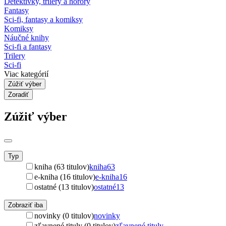
Detektívky, trilery a horory
Fantasy
Sci-fi, fantasy a komiksy
Komiksy
Náučné knihy
Sci-fi a fantasy
Trilery
Sci-fi
Viac kategórií
Zúžiť výber
Zoradiť
Zúžiť výber
Typ
kniha (63 titulov)
kniha
63
e-kniha (16 titulov)
e-kniha
16
ostatné (13 titulov)
ostatné
13
Zobraziť iba
novinky (0 titulov)
novinky
zľavnené tituly (0 titulov)
zľavnené tituly