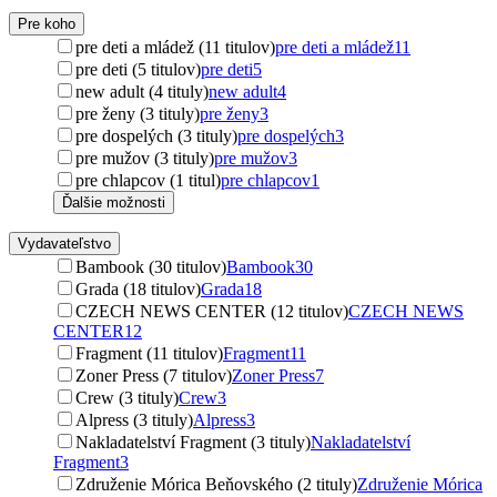
Pre koho
pre deti a mládež (11 titulov)
pre deti a mládež
11
pre deti (5 titulov)
pre deti
5
new adult (4 tituly)
new adult
4
pre ženy (3 tituly)
pre ženy
3
pre dospelých (3 tituly)
pre dospelých
3
pre mužov (3 tituly)
pre mužov
3
pre chlapcov (1 titul)
pre chlapcov
1
Ďalšie možnosti
Vydavateľstvo
Bambook (30 titulov)
Bambook
30
Grada (18 titulov)
Grada
18
CZECH NEWS CENTER (12 titulov)
CZECH NEWS
CENTER
12
Fragment (11 titulov)
Fragment
11
Zoner Press (7 titulov)
Zoner Press
7
Crew (3 tituly)
Crew
3
Alpress (3 tituly)
Alpress
3
Nakladatelství Fragment (3 tituly)
Nakladatelství
Fragment
3
Združenie Mórica Beňovského (2 tituly)
Združenie Mórica