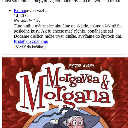
musí střetnout s kolegyní Agátou, která ovládla ničivou sílu draků...
Kniha
pevná väzba
14,50 €
Na sklade 1 ks
Túto knihu máme síce aktuálne na sklade, máme však už iba
posledné kusy. Ak ju chcete mať rýchlo, ponáhľajte sa!
Dodanie ďalších môže trvať dlhšie, zvyčajne do štyroch dní.
Pridať do zoznamu
Vložiť do košíka