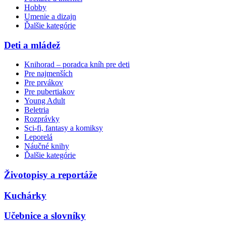
Hobby
Umenie a dizajn
Ďalšie kategórie
Deti a mládež
Knihorad – poradca kníh pre deti
Pre najmenších
Pre prvákov
Pre pubertiakov
Young Adult
Beletria
Rozprávky
Sci-fi, fantasy a komiksy
Leporelá
Náučné knihy
Ďalšie kategórie
Životopisy a reportáže
Kuchárky
Učebnice a slovníky