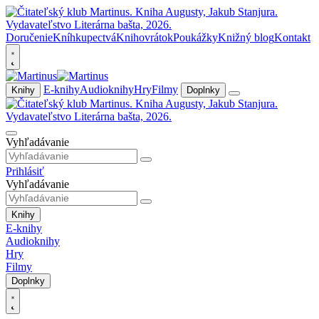
Doručenie
Kníhkupectvá
Knihovrátok
Poukážky
Knižný blog
Kontakt
E-knihy
Audioknihy
Hry
Filmy
Knihy
Doplnky
Vyhľadávanie
Prihlásiť
Vyhľadávanie
Knihy
E-knihy
Audioknihy
Hry
Filmy
Doplnky