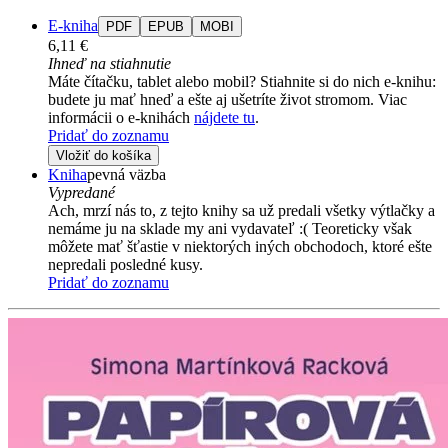
E-kniha
PDF
EPUB
MOBI
6,11 €
Ihneď na stiahnutie
Máte čítačku, tablet alebo mobil? Stiahnite si do nich e-knihu:
budete ju mať hneď a ešte aj ušetríte život stromom. Viac
informácii o e-knihách
nájdete tu
.
Pridať do zoznamu
Vložiť do košíka
Kniha
pevná väzba
Vypredané
Ach, mrzí nás to, z tejto knihy sa už predali všetky výtlačky a
nemáme ju na sklade my ani vydavateľ :( Teoreticky však
môžete mať šťastie v niektorých iných obchodoch, ktoré ešte
nepredali posledné kusy.
Pridať do zoznamu