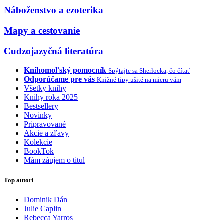
Náboženstvo a ezoterika
Mapy a cestovanie
Cudzojazyčná literatúra
Knihomoľský pomocník
Spýtajte sa Sherlocka, čo čítať
Odporúčame pre vás
Knižné tipy ušité na mieru vám
Všetky knihy
Knihy roka 2025
Bestsellery
Novinky
Pripravované
Akcie a zľavy
Kolekcie
BookTok
Mám záujem o titul
Top autori
Dominik Dán
Julie Caplin
Rebecca Yarros