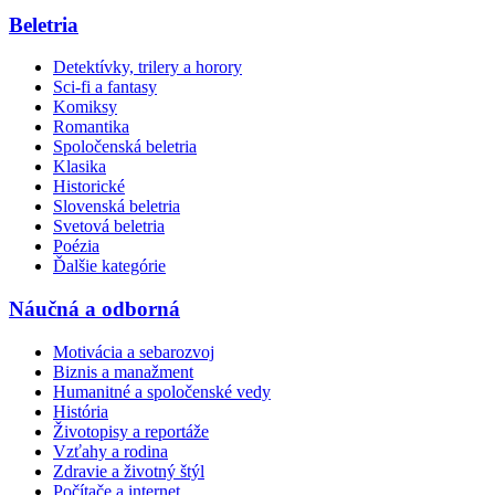
Beletria
Detektívky, trilery a horory
Sci-fi a fantasy
Komiksy
Romantika
Spoločenská beletria
Klasika
Historické
Slovenská beletria
Svetová beletria
Poézia
Ďalšie kategórie
Náučná a odborná
Motivácia a sebarozvoj
Biznis a manažment
Humanitné a spoločenské vedy
História
Životopisy a reportáže
Vzťahy a rodina
Zdravie a životný štýl
Počítače a internet