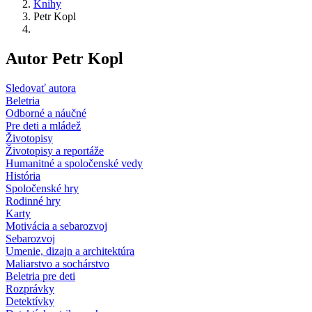
Knihy
Petr Kopl
Autor Petr Kopl
Sledovať autora
Beletria
Odborné a náučné
Pre deti a mládež
Životopisy
Životopisy a reportáže
Humanitné a spoločenské vedy
História
Spoločenské hry
Rodinné hry
Karty
Motivácia a sebarozvoj
Sebarozvoj
Umenie, dizajn a architektúra
Maliarstvo a sochárstvo
Beletria pre deti
Rozprávky
Detektívky