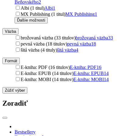
Beňovského
2
Albi (1 titul)
Albi
1
MX Publishing (1 titul)
MX Publishing
1
Ďalšie možnosti
Väzba
brožovaná väzba (33 titulov)
brožovaná väzba
33
pevná väzba (18 titulov)
pevná väzba
18
šitá väzba (4 tituly)
šitá väzba
4
Formát
E-kniha: PDF (16 titulov)
E-kniha: PDF
16
E-kniha: EPUB (14 titulov)
E-kniha: EPUB
14
E-kniha: MOBI (14 titulov)
E-kniha: MOBI
14
Zúžiť výber
Zoradiť
Bestsellery