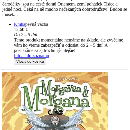
čarodějky jsou na cestě domů Orientem, zemí pohádek Tisíce a
jedné noci. Čeká na ně mnoho nečekaných dobrodružství. Budou se
muset....
Kniha
pevná väzba
12,60 €
Do 2 – 5 dní
Tento produkt momentálne nemáme na sklade, ale zvyčajne
vám ho vieme zabezpečiť a odoslať do 2 – 5 dní. A
posnažíme sa aj trochu rýchlejšie!
Pridať do zoznamu
Vložiť do košíka