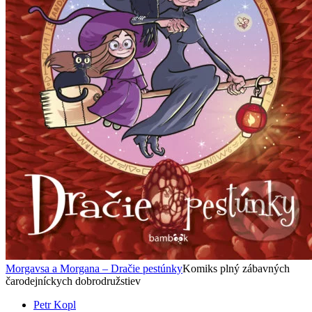
Morgavsa a Morgana – Dračie pestúnky
Komiks plný zábavných
čarodejníckych dobrodružstiev
Petr Kopl