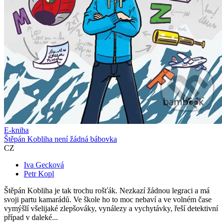
E-kniha
Štěpán Kobliha není žádná bábovka
CZ
Iva Gecková
Petr Kopl
Štěpán Kobliha je tak trochu rošťák. Nezkazí žádnou legraci a má
svoji partu kamarádů. Ve škole ho to moc nebaví a ve volném čase
vymýšlí všelijaké zlepšováky, vynálezy a vychytávky, řeší detektivní
případ v daleké...