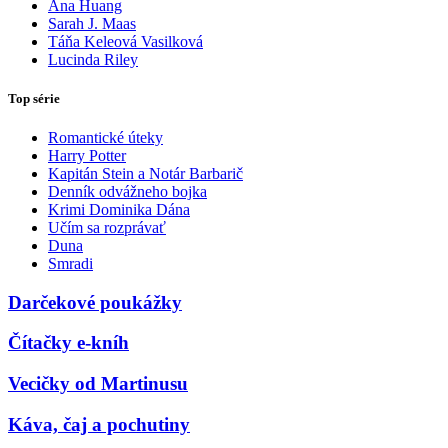
Ana Huang
Sarah J. Maas
Táňa Keleová Vasilková
Lucinda Riley
Top série
Romantické úteky
Harry Potter
Kapitán Stein a Notár Barbarič
Denník odvážneho bojka
Krimi Dominika Dána
Učím sa rozprávať
Duna
Smradi
Darčekové poukážky
Čítačky e-kníh
Vecičky od Martinusu
Káva, čaj a pochutiny