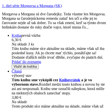
1. diel série
Morgavsa a Morgana (SK)
Morgavsa a Morgana sú dve čarodejky. Teda vlastne len Morgavsa.
Morgana sa čarodejníckemu remeslu zatiaľ len učí a ešte jej to
čarovanie nejde až tak dobre. To sa však zmení, keď sa týmto dvom
hrdinkám dostane do ruky dračie vajce, ktoré musia čo...
Kniha
pevná väzba
6,30 €
Na sklade 3 ks
Túto knihu máme síce aktuálne na sklade, máme však už iba
posledné kusy. Ak ju chcete mať rýchlo, ponáhľajte sa!
Dodanie ďalších môže trvať dlhšie, zvyčajne do piatich dní.
Pridať do zoznamu
Vložiť do košíka
Čítaná
výborný stav
Túto knihu sme vykúpili cez
Knihovrátok
a je vo
výbornom stave.
Rozdiel medzi touto knihou a novou by ste
asi ani nespoznali. Knihu sme označili nálepkou, ktorá môže
na niektorých obaloch zanechať stopy.
3,80 €
Na sklade
Tento produkt síce máme aktuálne na sklade, máme však už