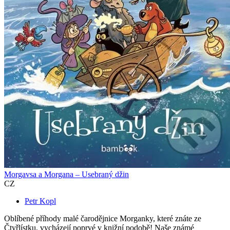
Morgavsa a Morgana – Usebraný džin
CZ
Petr Kopl
Oblíbené příhody malé čarodějnice Morganky, které znáte ze
Čtyřlístku, vycházejí poprvé v knižní podobě! Naše známé