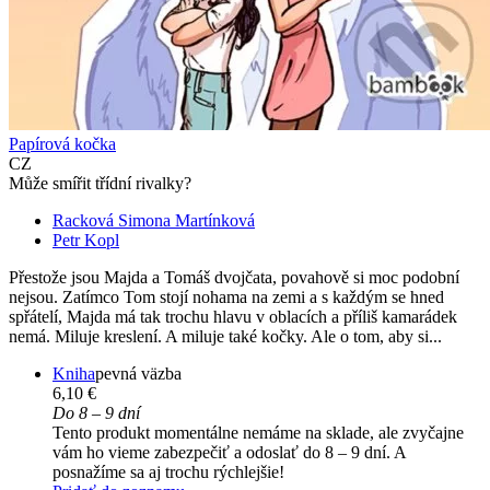
Papírová kočka
CZ
Může smířit třídní rivalky?
Racková Simona Martínková
Petr Kopl
Přestože jsou Majda a Tomáš dvojčata, povahově si moc podobní
nejsou. Zatímco Tom stojí nohama na zemi a s každým se hned
spřátelí, Majda má tak trochu hlavu v oblacích a příliš kamarádek
nemá. Miluje kreslení. A miluje také kočky. Ale o tom, aby si...
Kniha
pevná väzba
6,10 €
Do 8 – 9 dní
Tento produkt momentálne nemáme na sklade, ale zvyčajne
vám ho vieme zabezpečiť a odoslať do 8 – 9 dní. A
posnažíme sa aj trochu rýchlejšie!