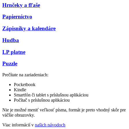
Hrnčeky a fľaše
Papiernictvo
Zápisníky a kalendáre
Hudba
LP platne
Puzzle
Prečítate na zariadeniach:
Pocketbook
Kindle
Smartfón či tablet s príslušnou aplikáciou
Počítač s príslušnou aplikáciou
Nie je možné meniť veľkosť písma, formát je preto vhodný skôr pre
väčšie obrazovky.
Viac informácií v
našich návodoch