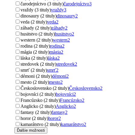
čarodejníctvo (3 tituly)
čarodejníctvo
3
vraždy (3 tituly)
vraždy
3
dinosaury (2 tituly)
dinosaury
2
veda (2 tituly)
veda
2
záhady (2 tituly)
záhady
2
husitstvo (2 tituly)
husitstvo
2
western (2 tituly)
western
2
rodina (2 tituly)
rodina
2
mágia (2 tituly)
mágia
2
láska (2 tituly)
láska
2
stredovek (2 tituly)
stredovek
2
smrť (2 tituly)
smrť
2
démoni (2 tituly)
démoni
2
mesto (2 tituly)
mesto
2
Československo (2 tituly)
Československo
2
bojovníci (2 tituly)
bojovníci
2
Francúzsko (2 tituly)
Francúzsko
2
Anglicko (2 tituly)
Anglicko
2
fantasy (2 tituly)
fantasy
2
horor (2 tituly)
horor
2
kamarátstvo (2 tituly)
kamarátstvo
2
Ďalšie možnosti