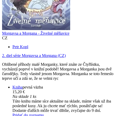
Morgavsa a Morgana - Živelné měňavice
CZ
Petr Kopl
2. diel série
Morgavsa a Morgana (CZ)
Oblíbené příhody malé Morganky, které znáte ze Čtyřlístku,
vycházejí poprvé v knižní podobě! Morgavsa a Morganka jsou dvě
čarodějky. Tedy vlastně jenom Morgavsa. Morganka se toto řemeslo
teprve učí a zdá se, že se velmi ryc
Kniha
pevná väzba
15,20 €
Na sklade 1 ks
Túto knihu máme síce aktuálne na sklade, máme však už iba
posledné kusy. Ak ju chcete mať rýchlo, ponáhľajte sa!
Dodanie ďalších môže trvať dlhšie, zvyčajne do 9 dní.
Pridať do zoznamu