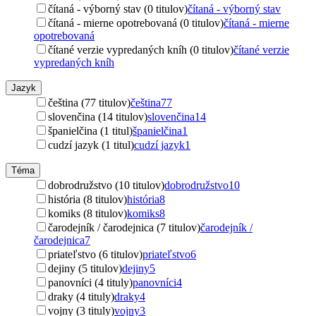
čítaná - výborný stav (0 titulov)
čítaná - výborný stav
čítaná - mierne opotrebovaná (0 titulov)
čítaná - mierne
opotrebovaná
čítané verzie vypredaných kníh (0 titulov)
čítané verzie
vypredaných kníh
Jazyk
čeština (77 titulov)
čeština
77
slovenčina (14 titulov)
slovenčina
14
španielčina (1 titul)
španielčina
1
cudzí jazyk (1 titul)
cudzí jazyk
1
Téma
dobrodružstvo (10 titulov)
dobrodružstvo
10
história (8 titulov)
história
8
komiks (8 titulov)
komiks
8
čarodejník / čarodejnica (7 titulov)
čarodejník /
čarodejnica
7
priateľstvo (6 titulov)
priateľstvo
6
dejiny (5 titulov)
dejiny
5
panovníci (4 tituly)
panovníci
4
draky (4 tituly)
draky
4
vojny (3 tituly)
vojny
3