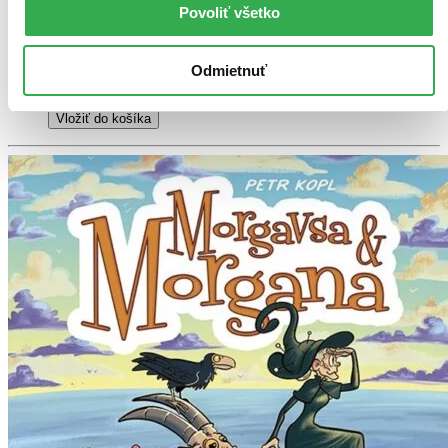
9,98 €
Povoliť všetko
Ihneď na stiahnutie
Máte čítačku, tablet alebo mobil? Stiahnite si do nich e-knihu:
budete ju mať hneď a ešte aj ušetríte život stromom. Viac
Odmietnuť
informácii o e-knihách
nájdete tu
.
Pridať do zoznamu
Vložiť do košíka