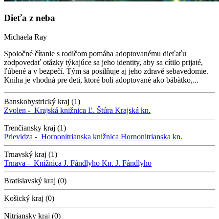
Dieťa z neba
Michaela Ray
Spoločné čítanie s rodičom pomáha adoptovanému dieťaťu
zodpovedať otázky týkajúce sa jeho identity, aby sa cítilo prijaté,
ľúbené a v bezpečí. Tým sa posilňuje aj jeho zdravé sebavedomie.
Kniha je vhodná pre deti, ktoré boli adoptované ako bábätko,...
Banskobystrický kraj (1)
Zvolen -
Krajská knižnica Ľ. Štúra
Krajská kn.
Trenčiansky kraj (1)
Prievidza -
Hornonitrianska knižnica
Hornonitrianska kn.
Trnavský kraj (1)
Trnava -
Knižnica J. Fándlyho
Kn. J. Fándlyho
Bratislavský kraj (0)
Košický kraj (0)
Nitriansky kraj (0)