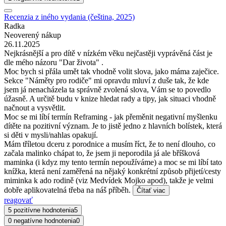
Recenzia z iného vydania (čeština, 2025)
Radka
Neoverený nákup
26.11.2025
Nejkrásnější a pro dítě v nízkém věku nejčastěji vyprávěná část je
dle mého názoru "Dar života" .
Moc bych si přála umět tak vhodně volit slova, jako máma zaječice.
Sekce "Náměty pro rodiče" mi opravdu mluví z duše tak, že kde
jsem já nenacházela ta správně zvolená slova, Vám se to povedlo
úžasně. A určitě budu v knize hledat rady a tipy, jak situaci vhodně
načnout a vysvětlit.
Moc se mi líbí termín Reframing - jak přeměnit negativní myšlenku
dítěte na pozitivní význam. Je to jistě jedno z hlavních bolístek, která
si děti v mysli/nahlas opakují.
Mám tříletou dceru z porodnice a musím říct, že to není dlouho, co
začala malinko chápat to, že jsem ji neporodila já ale bříšková
maminka (i kdyz my tento termín nepoužíváme) a moc se mi líbí tato
knížka, která není zaměřená na nějaký konkrétní způsob přijetí/cesty
miminka k ado rodině (viz Medvídek Mojko apod), takže je velmi
dobře aplikovatelná třeba na náš příběh.
Čítať viac
reagovať
5 pozitívne hodnotenia
5
0 negatívne hodnotenia
0