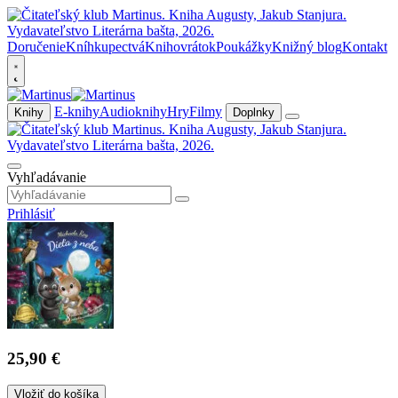
Doručenie
Kníhkupectvá
Knihovrátok
Poukážky
Knižný blog
Kontakt
E-knihy
Audioknihy
Hry
Filmy
Knihy
Doplnky
Vyhľadávanie
Prihlásiť
25,90 €
Vložiť do košíka