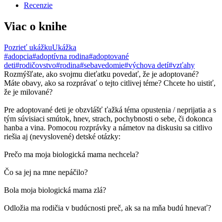
Recenzie
Viac o knihe
Pozrieť ukážku
Ukážka
#adopcia
#adoptívna rodina
#adoptované
deti
#rodičovstvo
#rodina
#sebavedomie
#výchova detí
#vzťahy
Rozmýšľate, ako svojmu dieťatku povedať, že je adoptované?
Máte obavy, ako sa rozprávať o tejto citlivej téme? Chcete ho uistiť,
že je milované?
Pre adoptované deti je obzvlášť ťažká téma opustenia / neprijatia a s
tým súvisiaci smútok, hnev, strach, pochybnosti o sebe, či dokonca
hanba a vina. Pomocou rozprávky a námetov na diskusiu sa citlivo
riešia aj (nevyslovené) detské otázky:
Prečo ma moja biologická mama nechcela?
Čo sa jej na mne nepáčilo?
Bola moja biologická mama zlá?
Odložia ma rodičia v budúcnosti preč, ak sa na mňa budú hnevať?