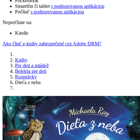
Pocketbook
Smartfón či tablet
s podporovanou aplikáciou
Počítač
s podporovanou aplikáciou
Neprečítate na:
Kindle
Ako čítať e-knihy zabezpečené cez Adobe DRM?
Knihy
Pre deti a mládež
Beletria pre deti
Rozprávky
Dieťa z neba