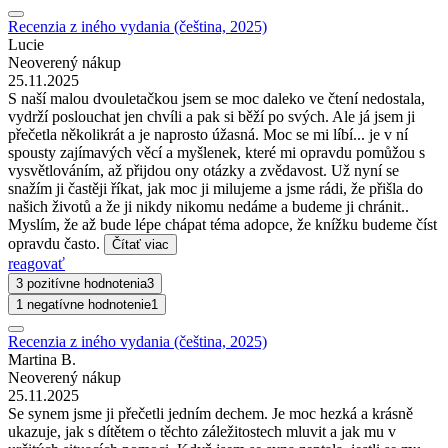
Recenzia z iného vydania (čeština, 2025)
Lucie
Neoverený nákup
25.11.2025
S naší malou dvouletačkou jsem se moc daleko ve čtení nedostala,
vydrží poslouchat jen chvíli a pak si běží po svých. Ale já jsem ji
přečetla několikrát a je naprosto úžasná. Moc se mi líbí... je v ní
spousty zajímavých věcí a myšlenek, které mi opravdu pomůžou s
vysvětlováním, až přijdou ony otázky a zvědavost. Už nyní se
snažím ji častěji říkat, jak moc ji milujeme a jsme rádi, že přišla do
našich životů a že ji nikdy nikomu nedáme a budeme ji chránit..
Myslím, že až bude lépe chápat téma adopce, že knížku budeme číst
opravdu často.
Čítať viac
reagovať
3 pozitívne hodnotenia
3
1 negatívne hodnotenie
1
Recenzia z iného vydania (čeština, 2025)
Martina B.
Neoverený nákup
25.11.2025
Se synem jsme ji přečetli jedním dechem. Je moc hezká a krásně
ukazuje, jak s dítětem o těchto záležitostech mluvit a jak mu v