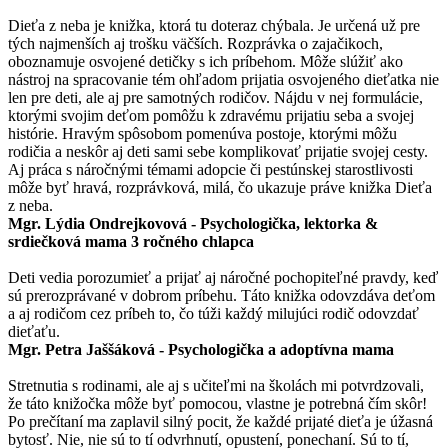
Dieťa z neba je knižka, ktorá tu doteraz chýbala. Je určená už pre
tých najmenších aj trošku väčších. Rozprávka o zajačikoch,
oboznamuje osvojené detičky s ich príbehom. Môže slúžiť ako
nástroj na spracovanie tém ohľadom prijatia osvojeného dieťatka nie
len pre deti, ale aj pre samotných rodičov. Nájdu v nej formulácie,
ktorými svojim deťom pomôžu k zdravému prijatiu seba a svojej
histórie. Hravým spôsobom pomenúva postoje, ktorými môžu
rodičia a neskôr aj deti sami sebe komplikovať prijatie svojej cesty.
Aj práca s náročnými témami adopcie či pestúnskej starostlivosti
môže byť hravá, rozprávková, milá, čo ukazuje práve knižka Dieťa
z neba.
Mgr. Lýdia Ondrejkovová - Psychologička, lektorka &
srdiečková mama 3 ročného chlapca
Deti vedia porozumieť a prijať aj náročné pochopiteľné pravdy, keď
sú prerozprávané v dobrom príbehu. Táto knižka odovzdáva deťom
a aj rodičom cez príbeh to, čo túži každý milujúci rodič odovzdať
dieťaťu.
Mgr. Petra Jaššáková - Psychologička a adoptívna mama
Stretnutia s rodinami, ale aj s učiteľmi na školách mi potvrdzovali,
že táto knižočka môže byť pomocou, vlastne je potrebná čím skôr!
Po prečítaní ma zaplavil silný pocit, že každé prijaté dieťa je úžasná
bytosť. Nie, nie sú to tí odvrhnutí, opustení, ponechaní. Sú to tí,