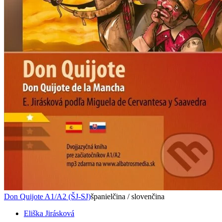
Don Quijote A1/A2 (ŠJ-SJ)
španielčina / slovenčina
Eliška Jirásková