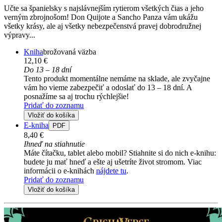
Učte sa španielsky s najslávnejším rytierom všetkých čias a jeho
verným zbrojnošom! Don Quijote a Sancho Panza vám ukážu
všetky krásy, ale aj všetky nebezpečenstvá pravej dobrodružnej
výpravy...
Kniha
brožovaná väzba
12,10 €
Do 13 – 18 dní
Tento produkt momentálne nemáme na sklade, ale zvyčajne
vám ho vieme zabezpečiť a odoslať do 13 – 18 dní. A
posnažíme sa aj trochu rýchlejšie!
Pridať do zoznamu
Vložiť do košíka
E-kniha
PDF
8,40 €
Ihneď na stiahnutie
Máte čítačku, tablet alebo mobil? Stiahnite si do nich e-knihu:
budete ju mať hneď a ešte aj ušetríte život stromom. Viac
informácii o e-knihách
nájdete tu
.
Pridať do zoznamu
Vložiť do košíka