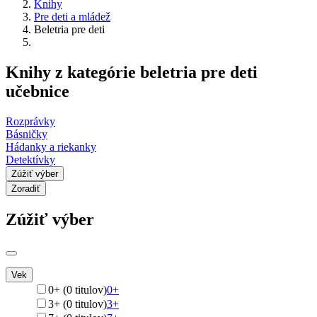
Knihy
Pre deti a mládež
Beletria pre deti
Knihy z kategórie beletria pre deti
učebnice
Rozprávky
Básničky
Hádanky a riekanky
Detektívky
Zúžiť výber
Zoradiť
Zúžiť výber
Vek
0+ (0 titulov)
0+
3+ (0 titulov)
3+