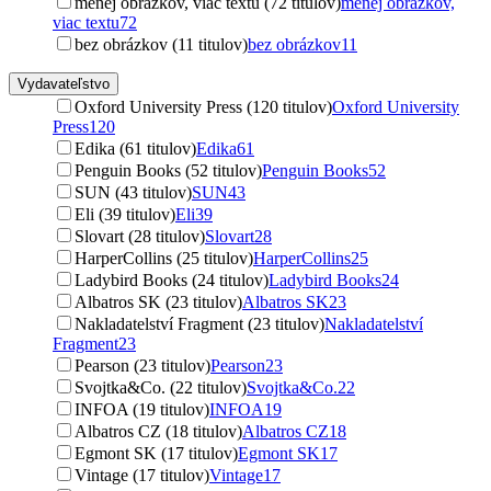
menej obrázkov, viac textu (72 titulov)
menej obrázkov,
viac textu
72
bez obrázkov (11 titulov)
bez obrázkov
11
Vydavateľstvo
Oxford University Press (120 titulov)
Oxford University
Press
120
Edika (61 titulov)
Edika
61
Penguin Books (52 titulov)
Penguin Books
52
SUN (43 titulov)
SUN
43
Eli (39 titulov)
Eli
39
Slovart (28 titulov)
Slovart
28
HarperCollins (25 titulov)
HarperCollins
25
Ladybird Books (24 titulov)
Ladybird Books
24
Albatros SK (23 titulov)
Albatros SK
23
Nakladatelství Fragment (23 titulov)
Nakladatelství
Fragment
23
Pearson (23 titulov)
Pearson
23
Svojtka&Co. (22 titulov)
Svojtka&Co.
22
INFOA (19 titulov)
INFOA
19
Albatros CZ (18 titulov)
Albatros CZ
18
Egmont SK (17 titulov)
Egmont SK
17
Vintage (17 titulov)
Vintage
17