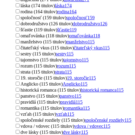
láska (174 titulov)
láska
174
rodina (164 titulov)
rodina
164
spoločnosť (159 titulov)
spoločnosť
159
dobrodružstvo (126 titulov)
dobrodružstvo
126
šťastie (119 titulov)
šťastie
119
omaľovánka (118 titulov)
omaľovánka
118
manželstvo (115 titulov)
manželstvo
115
čitateľský vkus (115 titulov)
čitateľský vkus
115
sestry (115 titulov)
sestry
115
tajomstvo (115 titulov)
tajomstvo
115
rozum (115 titulov)
rozum
115
strata (115 titulov)
strata
115
19. storočie (115 titulov)
19. storočie
115
Anglicko (115 titulov)
Anglicko
115
historická romanca (115 titulov)
historická romanca
115
panstvo (115 titulov)
panstvo
115
pravidlá (115 titulov)
pravidlá
115
romantika (115 titulov)
romantika
115
vzťah (115 titulov)
vzťah
115
spoločenské rozdiely (115 titulov)
spoločenské rozdiely
115
vdova / vdovec (115 titulov)
vdova / vdovec
115
dve lásky (115 titulov)
dve lásky
115