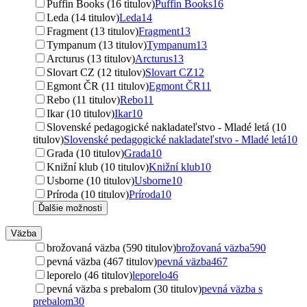
Puffin Books (16 titulov)
Puffin Books
16
Leda (14 titulov)
Leda
14
Fragment (13 titulov)
Fragment
13
Tympanum (13 titulov)
Tympanum
13
Arcturus (13 titulov)
Arcturus
13
Slovart CZ (12 titulov)
Slovart CZ
12
Egmont ČR (11 titulov)
Egmont ČR
11
Rebo (11 titulov)
Rebo
11
Ikar (10 titulov)
Ikar
10
Slovenské pedagogické nakladateľstvo - Mladé letá (10
titulov)
Slovenské pedagogické nakladateľstvo - Mladé letá
10
Grada (10 titulov)
Grada
10
Knižní klub (10 titulov)
Knižní klub
10
Usborne (10 titulov)
Usborne
10
Príroda (10 titulov)
Príroda
10
Ďalšie možnosti
Väzba
brožovaná väzba (590 titulov)
brožovaná väzba
590
pevná väzba (467 titulov)
pevná väzba
467
leporelo (46 titulov)
leporelo
46
pevná väzba s prebalom (30 titulov)
pevná väzba s
prebalom
30