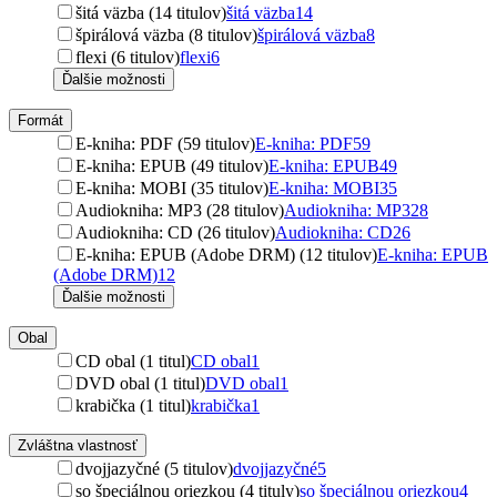
šitá väzba (14 titulov)
šitá väzba
14
špirálová väzba (8 titulov)
špirálová väzba
8
flexi (6 titulov)
flexi
6
Ďalšie možnosti
Formát
E-kniha: PDF (59 titulov)
E-kniha: PDF
59
E-kniha: EPUB (49 titulov)
E-kniha: EPUB
49
E-kniha: MOBI (35 titulov)
E-kniha: MOBI
35
Audiokniha: MP3 (28 titulov)
Audiokniha: MP3
28
Audiokniha: CD (26 titulov)
Audiokniha: CD
26
E-kniha: EPUB (Adobe DRM) (12 titulov)
E-kniha: EPUB
(Adobe DRM)
12
Ďalšie možnosti
Obal
CD obal (1 titul)
CD obal
1
DVD obal (1 titul)
DVD obal
1
krabička (1 titul)
krabička
1
Zvláštna vlastnosť
dvojjazyčné (5 titulov)
dvojjazyčné
5
so špeciálnou oriezkou (4 tituly)
so špeciálnou oriezkou
4