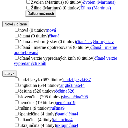
Zvolen (Martinus) (0 titulov)
Zvolen (Martinus)
Žilina (Martinus) (0 titulov)
Žilina (Martinus)
Ďalšie možnosti
Nové / čítané
nová (0 titulov)
nová
čítaná (0 titulov)
čítaná
čítaná - výborný stav (0 titulov)
čítaná - výborný stav
čítaná - mierne opotrebovaná (0 titulov)
čítaná - mierne
opotrebovaná
čítané verzie vypredaných kníh (0 titulov)
čítané verzie
vypredaných kníh
Jazyk
cudzí jazyk (687 titulov)
cudzí jazyk
687
angličtina (644 titulov)
angličtina
644
čeština (526 titulov)
čeština
526
slovenčina (205 titulov)
slovenčina
205
nemčina (19 titulov)
nemčina
19
ruština (9 titulov)
ruština
9
španielčina (4 tituly)
španielčina
4
taliančina (4 tituly)
taliančina
4
ukrajinčina (4 tituly)
ukrajinčina
4