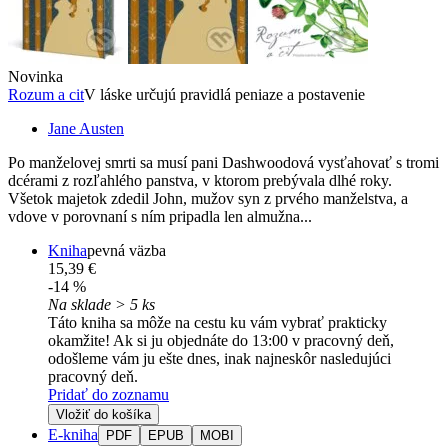
Novinka
Rozum a cit
V láske určujú pravidlá peniaze a postavenie
Jane Austen
Po manželovej smrti sa musí pani Dashwoodová vysťahovať s tromi
dcérami z rozľahlého panstva, v ktorom prebývala dlhé roky.
Všetok majetok zdedil John, mužov syn z prvého manželstva, a
vdove v porovnaní s ním pripadla len almužna...
Kniha
pevná väzba
15,39 €
-14 %
Na sklade > 5 ks
Táto kniha sa môže na cestu ku vám vybrať prakticky
okamžite! Ak si ju objednáte do 13:00 v pracovný deň,
odošleme vám ju ešte dnes, inak najneskôr nasledujúci
pracovný deň.
Pridať do zoznamu
Vložiť do košíka
E-kniha
PDF
EPUB
MOBI