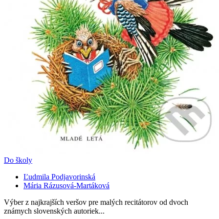
Do školy
Ľudmila Podjavorinská
Mária Rázusová-Martáková
Výber z najkrajších veršov pre malých recitátorov od dvoch
známych slovenských autoriek...