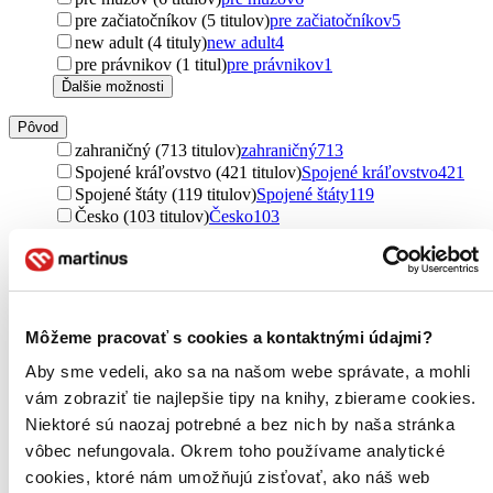
pre začiatočníkov (5 titulov)
pre začiatočníkov
5
new adult (4 tituly)
new adult
4
pre právnikov (1 titul)
pre právnikov
1
Ďalšie možnosti
Pôvod
zahraničný (713 titulov)
zahraničný
713
Spojené kráľovstvo (421 titulov)
Spojené kráľovstvo
421
Spojené štáty (119 titulov)
Spojené štáty
119
Česko (103 titulov)
Česko
103
Francúzsko (67 titulov)
Francúzsko
67
Rusko (48 titulov)
Rusko
48
Nemecko (28 titulov)
Nemecko
28
Slovensko (25 titulov)
Slovensko
25
Kanada (14 titulov)
Kanada
14
Môžeme pracovať s cookies a kontaktnými údajmi?
Izrael (12 titulov)
Izrael
12
Španielsko (4 tituly)
Španielsko
4
Aby sme vedeli, ako sa na našom webe správate, a mohli
Ďalšie možnosti
vám zobraziť tie najlepšie tipy na knihy, zbierame cookies.
Niektoré sú naozaj potrebné a bez nich by naša stránka
Útvar
vôbec nefungovala. Okrem toho používame analytické
učebnice (1357 titulov)
učebnice
1357
cookies, ktoré nám umožňujú zisťovať, ako náš web
romány (584 titulov)
romány
584