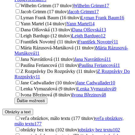
Wilhelm Grimm (17 titulov)
Wilhelm Grimm
17
Jacob Grimm (17 titulov)
Jacob Grimm
17
Lyman Frank Baum (16 titulov)
Lyman Frank Baum
16
Yann Martel (14 titulov)
Yann Martel
14
Dana Olšovská (13 titulov)
Dana Olšovská
13
Leigh Bardugo (12 titulov)
Leigh Bardugo
12
František Novotný (11 titulov)
František Novotný
11
Mária Rázusová-Martáková (11 titulov)
Mária Rázusová-
Martáková
11
Jana Navrátilová (11 titulov)
Jana Navrátilová
11
Paulína Feriancová (11 titulov)
Paulína Feriancová
11
Z Rozprávky Do Rozprávky (11 titulov)
Z Rozprávky Do
Rozprávky
11
Jane Cadwallader (10 titulov)
Jane Cadwallader
10
Lenka Vymazalová (9 titulov)
Lenka Vymazalová
9
Ivona Březinová (8 titulov)
Ivona Březinová
8
Ďalšie možnosti
Obrázky a text
veľa obrázkov, málo textu (177 titulov)
veľa obrázkov,
málo textu
177
obrázky bez textu (102 titulov)
obrázky bez textu
102