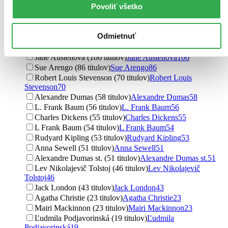
Povoliť všetko
2021 a staršie (0 titulov)
2021 a staršie
Ďalšie možnosti
Odmietnuť
Autor
Jane Austen (115 titulov)
Jane Austen
115
Jane Austenová (106 titulov)
Jane Austenová
106
Sue Arengo (86 titulov)
Sue Arengo
86
Robert Louis Stevenson (70 titulov)
Robert Louis
Stevenson
70
Alexandre Dumas (58 titulov)
Alexandre Dumas
58
L. Frank Baum (56 titulov)
L. Frank Baum
56
Charles Dickens (55 titulov)
Charles Dickens
55
L Frank Baum (54 titulov)
L Frank Baum
54
Rudyard Kipling (53 titulov)
Rudyard Kipling
53
Anna Sewell (51 titulov)
Anna Sewell
51
Alexandre Dumas st. (51 titulov)
Alexandre Dumas st.
51
Lev Nikolajevič Tolstoj (46 titulov)
Lev Nikolajevič
Tolstoj
46
Jack London (43 titulov)
Jack London
43
Agatha Christie (23 titulov)
Agatha Christie
23
Mairi Mackinnon (23 titulov)
Mairi Mackinnon
23
Ľudmila Podjavorinská (19 titulov)
Ľudmila
Podjavorinská
19