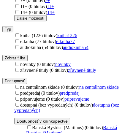
7+ (0 titulov)
7+
11+ (0 titulov)
11+
14+ (0 titulov)
14+
Ďalšie možnosti
Typ
kniha (1226 titulov)
kniha
1226
e-kniha (77 titulov)
e-kniha
77
audiokniha (54 titulov)
audiokniha
54
Zobraziť iba
novinky (0 titulov)
novinky
zľavnené tituly (0 titulov)
zľavnené tituly
Dostupnosť
na centrálnom sklade (0 titulov)
na centrálnom sklade
predpredaj (0 titulov)
predpredaj
pripravujeme (0 titulov)
pripravujeme
dostupná (bez vypredaných) (0 titulov)
dostupná (bez
vypredaných)
Dostupnosť v kníhkupectve
Banská Bystrica (Martinus) (0 titulov)
Banská
Bystrica (Martinus)