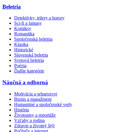
Beletria
Detektívky, trilery a horory
Sci-fi a fantasy
Komiksy
Romantika
Spoločenská beletria
Klasika
Historické
Slovenská beletria
Svetová beletria
Poézia
Ďalšie kategórie
Náučná a odborná
Motivácia a sebarozvoj
Biznis a manažment
Humanitné a spoločenské vedy
História
Životopisy a reportáže
Vzťahy a rodina
Zdravie a životný štýl
Počítače a internet