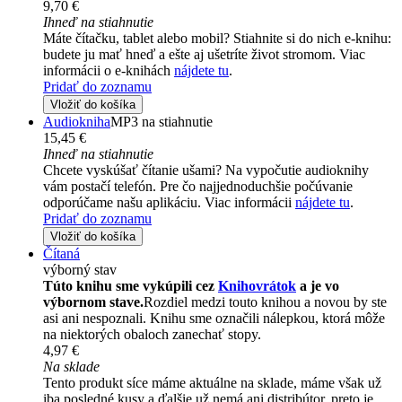
9,70 €
Ihneď na stiahnutie
Máte čítačku, tablet alebo mobil? Stiahnite si do nich e-knihu:
budete ju mať hneď a ešte aj ušetríte život stromom. Viac
informácii o e-knihách
nájdete tu
.
Pridať do zoznamu
Vložiť do košíka
Audiokniha
MP3 na stiahnutie
15,45 €
Ihneď na stiahnutie
Chcete vyskúšať čítanie ušami? Na vypočutie audioknihy
vám postačí telefón. Pre čo najjednoduchšie počúvanie
odporúčame našu aplikáciu. Viac informácii
nájdete tu
.
Pridať do zoznamu
Vložiť do košíka
Čítaná
výborný stav
Túto knihu sme vykúpili cez
Knihovrátok
a je vo
výbornom stave.
Rozdiel medzi touto knihou a novou by ste
asi ani nespoznali. Knihu sme označili nálepkou, ktorá môže
na niektorých obaloch zanechať stopy.
4,97 €
Na sklade
Tento produkt síce máme aktuálne na sklade, máme však už
iba posledné kusy a ďalšie už nemá ani distribútor, preto je