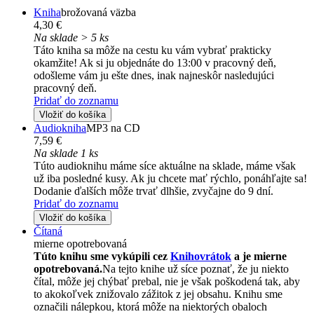
Kniha
brožovaná väzba
4,30 €
Na sklade > 5 ks
Táto kniha sa môže na cestu ku vám vybrať prakticky
okamžite! Ak si ju objednáte do 13:00 v pracovný deň,
odošleme vám ju ešte dnes, inak najneskôr nasledujúci
pracovný deň.
Pridať do zoznamu
Vložiť do košíka
Audiokniha
MP3 na CD
7,59 €
Na sklade 1 ks
Túto audioknihu máme síce aktuálne na sklade, máme však
už iba posledné kusy. Ak ju chcete mať rýchlo, ponáhľajte sa!
Dodanie ďalších môže trvať dlhšie, zvyčajne do 9 dní.
Pridať do zoznamu
Vložiť do košíka
Čítaná
mierne opotrebovaná
Túto knihu sme vykúpili cez
Knihovrátok
a je mierne
opotrebovaná.
Na tejto knihe už síce poznať, že ju niekto
čítal, môže jej chýbať prebal, nie je však poškodená tak, aby
to akokoľvek znižovalo zážitok z jej obsahu. Knihu sme
označili nálepkou, ktorá môže na niektorých obaloch