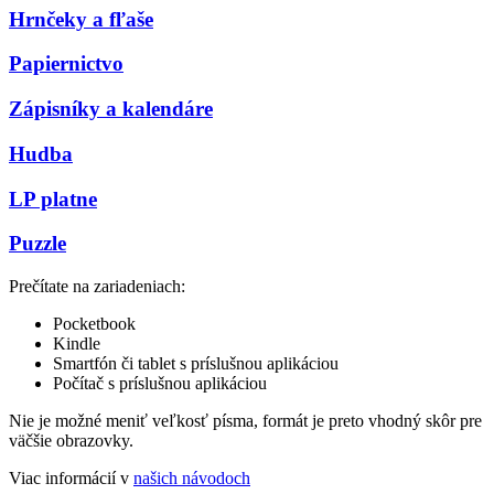
Hrnčeky a fľaše
Papiernictvo
Zápisníky a kalendáre
Hudba
LP platne
Puzzle
Prečítate na zariadeniach:
Pocketbook
Kindle
Smartfón či tablet s príslušnou aplikáciou
Počítač s príslušnou aplikáciou
Nie je možné meniť veľkosť písma, formát je preto vhodný skôr pre
väčšie obrazovky.
Viac informácií v
našich návodoch