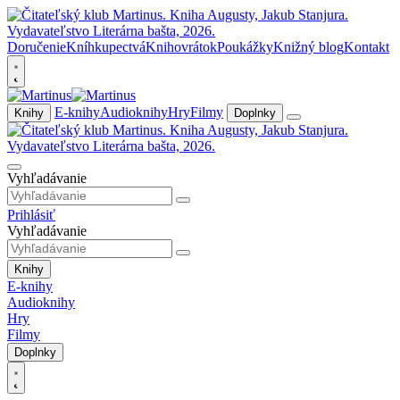
Doručenie
Kníhkupectvá
Knihovrátok
Poukážky
Knižný blog
Kontakt
E-knihy
Audioknihy
Hry
Filmy
Knihy
Doplnky
Vyhľadávanie
Prihlásiť
Vyhľadávanie
Knihy
E-knihy
Audioknihy
Hry
Filmy
Doplnky