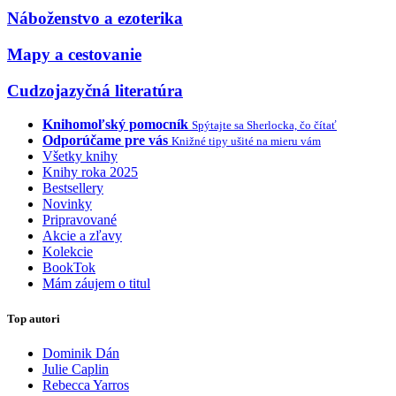
Náboženstvo a ezoterika
Mapy a cestovanie
Cudzojazyčná literatúra
Knihomoľský pomocník
Spýtajte sa Sherlocka, čo čítať
Odporúčame pre vás
Knižné tipy ušité na mieru vám
Všetky knihy
Knihy roka 2025
Bestsellery
Novinky
Pripravované
Akcie a zľavy
Kolekcie
BookTok
Mám záujem o titul
Top autori
Dominik Dán
Julie Caplin
Rebecca Yarros