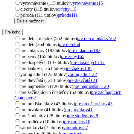
vyrovnávanie (115 titulov)
vyrovnávanie
115
cit/city (115 titulov)
cit/city
115
príroda (111 titulov)
príroda
111
Ďalšie možnosti
Pre koho
pre deti a mládež (562 titulov)
pre deti a mládež
562
pre deti (364 titulov)
pre deti
364
pre chlapcov (183 titulov)
pre chlapcov
183
pre ženy (165 titulov)
pre ženy
165
pre dospelých (137 titulov)
pre dospelých
137
pre žiakov (136 titulov)
pre žiakov
136
young adult (122 titulov)
young adult
122
pre dievčatá (121 titulov)
pre dievčatá
121
pre najmenších (120 titulov)
pre najmenších
120
pre začínajúcich čitateľov (62 titulov)
pre začínajúcich
čitateľov
62
pre predškolákov (43 titulov)
pre predškolákov
43
pre prvákov (41 titulov)
pre prvákov
41
pre študentov (28 titulov)
pre študentov
28
pre rodičov (10 titulov)
pre rodičov
10
samoukovia (7 titulov)
samoukovia
7
pre mužov (6 titulov)
pre mužov
6