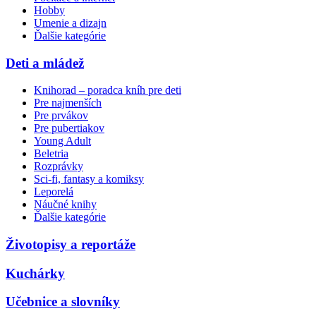
Hobby
Umenie a dizajn
Ďalšie kategórie
Deti a mládež
Knihorad – poradca kníh pre deti
Pre najmenších
Pre prvákov
Pre pubertiakov
Young Adult
Beletria
Rozprávky
Sci-fi, fantasy a komiksy
Leporelá
Náučné knihy
Ďalšie kategórie
Životopisy a reportáže
Kuchárky
Učebnice a slovníky