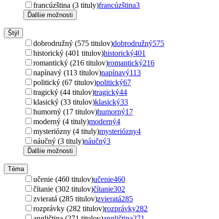
francúzština (3 tituly)
francúzština
3
Ďalšie možnosti
Štýl
dobrodružný (575 titulov)
dobrodružný
575
historický (401 titulov)
historický
401
romantický (216 titulov)
romantický
216
napínavý (113 titulov)
napínavý
113
politický (67 titulov)
politický
67
tragický (44 titulov)
tragický
44
klasický (33 titulov)
klasický
33
humorný (17 titulov)
humorný
17
moderný (4 tituly)
moderný
4
mysteriózny (4 tituly)
mysteriózny
4
náučný (3 tituly)
náučný
3
Ďalšie možnosti
Téma
učenie (460 titulov)
učenie
460
čítanie (302 titulov)
čítanie
302
zvieratá (285 titulov)
zvieratá
285
rozprávky (282 titulov)
rozprávky
282
angličtina (271 titulov)
angličtina
271