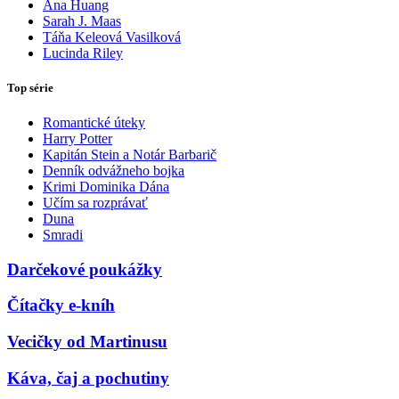
Ana Huang
Sarah J. Maas
Táňa Keleová Vasilková
Lucinda Riley
Top série
Romantické úteky
Harry Potter
Kapitán Stein a Notár Barbarič
Denník odvážneho bojka
Krimi Dominika Dána
Učím sa rozprávať
Duna
Smradi
Darčekové poukážky
Čítačky e-kníh
Vecičky od Martinusu
Káva, čaj a pochutiny