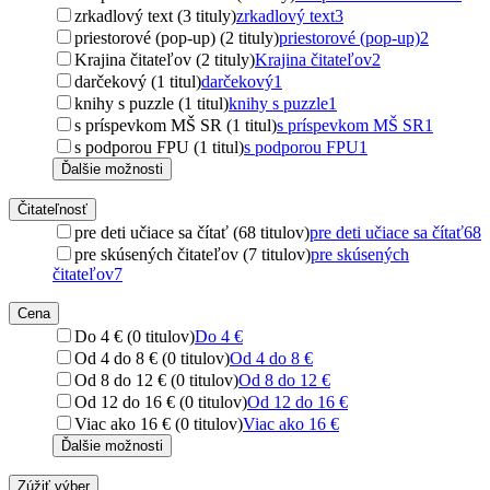
zrkadlový text (3 tituly)
zrkadlový text
3
priestorové (pop-up) (2 tituly)
priestorové (pop-up)
2
Krajina čitateľov (2 tituly)
Krajina čitateľov
2
darčekový (1 titul)
darčekový
1
knihy s puzzle (1 titul)
knihy s puzzle
1
s príspevkom MŠ SR (1 titul)
s príspevkom MŠ SR
1
s podporou FPU (1 titul)
s podporou FPU
1
Ďalšie možnosti
Čitateľnosť
pre deti učiace sa čítať (68 titulov)
pre deti učiace sa čítať
68
pre skúsených čitateľov (7 titulov)
pre skúsených
čitateľov
7
Cena
Do 4 € (0 titulov)
Do 4 €
Od 4 do 8 € (0 titulov)
Od 4 do 8 €
Od 8 do 12 € (0 titulov)
Od 8 do 12 €
Od 12 do 16 € (0 titulov)
Od 12 do 16 €
Viac ako 16 € (0 titulov)
Viac ako 16 €
Ďalšie možnosti
Zúžiť výber