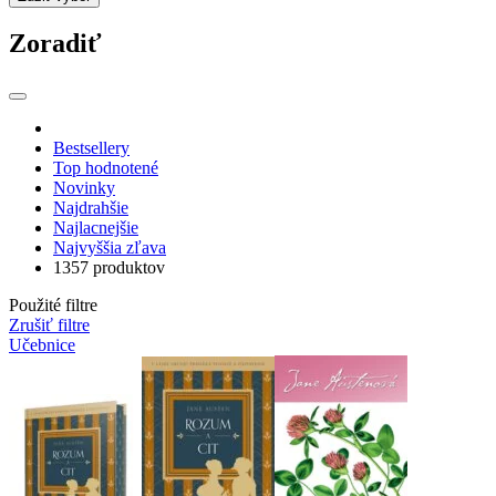
Zoradiť
Bestsellery
Top hodnotené
Novinky
Najdrahšie
Najlacnejšie
Najvyššia zľava
1357 produktov
Použité filtre
Zrušiť filtre
Učebnice