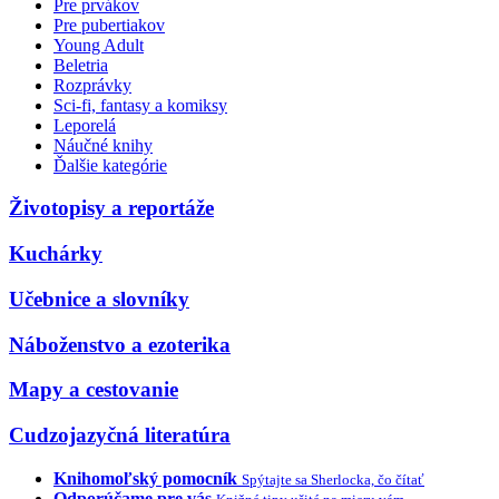
Pre prvákov
Pre pubertiakov
Young Adult
Beletria
Rozprávky
Sci-fi, fantasy a komiksy
Leporelá
Náučné knihy
Ďalšie kategórie
Životopisy a reportáže
Kuchárky
Učebnice a slovníky
Náboženstvo a ezoterika
Mapy a cestovanie
Cudzojazyčná literatúra
Knihomoľský pomocník
Spýtajte sa Sherlocka, čo čítať
Odporúčame pre vás