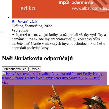
Brožovaná väzba
Čeština, španielčina, 2022
Vypredané
Ach, mrzí nás to, z tejto knihy sa už predali všetky výtlačky a
nemáme ju na sklade my ani vydavateľ :( Teoreticky však
môžete mať šťastie v niektorých iných obchodoch, ktoré ešte
nepredali posledné kusy.
Naši škriatkovia odporúčajú
Predchádzajúce
Ďalšie