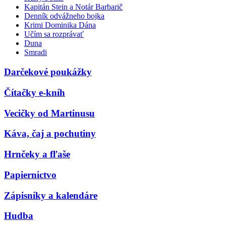
Kapitán Stein a Notár Barbarič
Denník odvážneho bojka
Krimi Dominika Dána
Učím sa rozprávať
Duna
Smradi
Darčekové poukážky
Čítačky e-kníh
Vecičky od Martinusu
Káva, čaj a pochutiny
Hrnčeky a fľaše
Papiernictvo
Zápisníky a kalendáre
Hudba