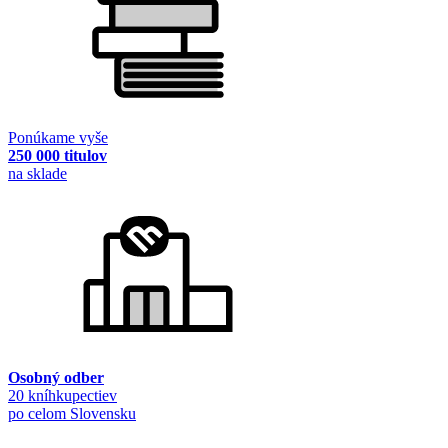
Ponúkame vyše
250 000 titulov
na sklade
Osobný odber
20 kníhkupectiev
po celom Slovensku