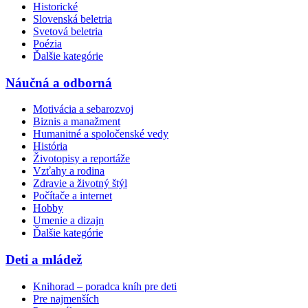
Historické
Slovenská beletria
Svetová beletria
Poézia
Ďalšie kategórie
Náučná a odborná
Motivácia a sebarozvoj
Biznis a manažment
Humanitné a spoločenské vedy
História
Životopisy a reportáže
Vzťahy a rodina
Zdravie a životný štýl
Počítače a internet
Hobby
Umenie a dizajn
Ďalšie kategórie
Deti a mládež
Knihorad – poradca kníh pre deti
Pre najmenších