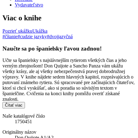
Vydavateľstvo
Viac o knihe
Pozrieť ukážku
Ukážka
#čítanie
#cudzie jazyky
#dvojjazyčná
Naučte sa po španielsky ľavou zadnou!
Učte sa španielsky s najslávnejším rytierom všetkých čias a jeho
verným zbrojnošom! Don Quijote a Sancho Panza vám ukážu
všetky krásy, ale aj všetky nebezpečenstvá pravej dobrodružnej
výpravy. V knihe nájdete sedem hlavných kapitol, rozprávajúcich o
putovaní známeho rytiera. Sú spracované pre začínajúcich čitateľov,
ktorí si chcú vyskúšať, ako si poradia so súvislým textom v
španielčine. Cvičenia na konci knihy pomôžu overiť získané
znalosti.
Čítať viac
Naše katalógové číslo
1750451
Originálny názov
Don Quijote A1/A2