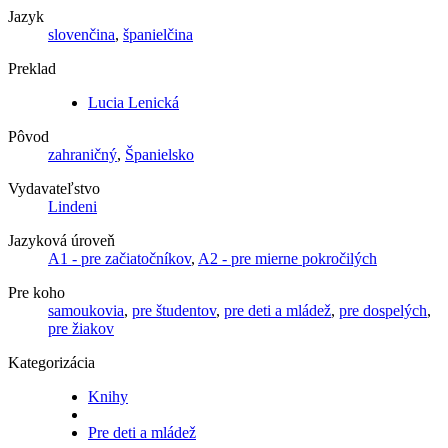
Jazyk
slovenčina
,
španielčina
Preklad
Lucia Lenická
Pôvod
zahraničný
,
Španielsko
Vydavateľstvo
Lindeni
Jazyková úroveň
A1 - pre začiatočníkov
,
A2 - pre mierne pokročilých
Pre koho
samoukovia
,
pre študentov
,
pre deti a mládež
,
pre dospelých
,
pre žiakov
Kategorizácia
Knihy
Pre deti a mládež