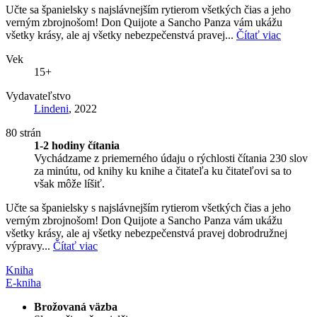
Učte sa španielsky s najslávnejším rytierom všetkých čias a jeho
verným zbrojnošom! Don Quijote a Sancho Panza vám ukážu
všetky krásy, ale aj všetky nebezpečenstvá pravej...
Čítať viac
Vek
15+
Vydavateľstvo
Lindeni
, 2022
80 strán
1-2 hodiny čítania
Vychádzame z priemerného údaju o rýchlosti čítania 230 slov
za minútu, od knihy ku knihe a čitateľa ku čitateľovi sa to
však môže líšiť.
Učte sa španielsky s najslávnejším rytierom všetkých čias a jeho
verným zbrojnošom! Don Quijote a Sancho Panza vám ukážu
všetky krásy, ale aj všetky nebezpečenstvá pravej dobrodružnej
výpravy...
Čítať viac
Kniha
E-kniha
Brožovaná väzba