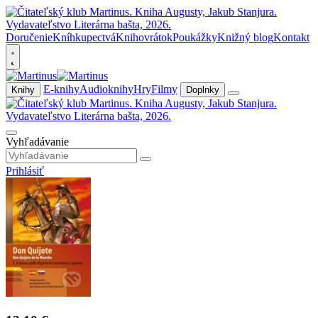
Doručenie
Kníhkupectvá
Knihovrátok
Poukážky
Knižný blog
Kontakt
E-knihy
Audioknihy
Hry
Filmy
Knihy
Doplnky
Vyhľadávanie
Prihlásiť