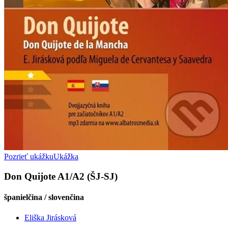
Pozrieť ukážku
Ukážka
Don Quijote A1/A2 (ŠJ-SJ)
španielčina / slovenčina
Eliška Jirásková