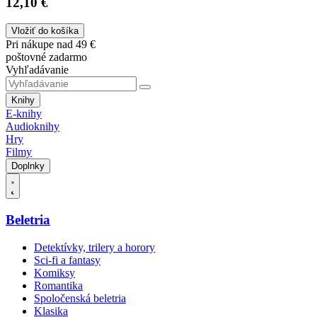
12,10 €
Vložiť do košíka
Pri nákupe nad 49 €
poštovné zadarmo
Vyhľadávanie
Knihy
E-knihy
Audioknihy
Hry
Filmy
Doplnky
Beletria
Detektívky, trilery a horory
Sci-fi a fantasy
Komiksy
Romantika
Spoločenská beletria
Klasika