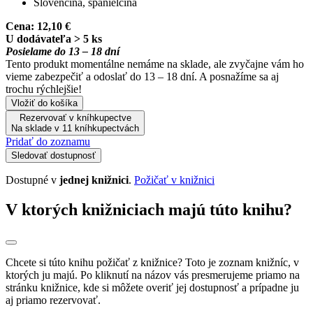
Slovenčina, španielčina
Cena:
12,10 €
U dodávateľa > 5 ks
Posielame do 13 – 18 dní
Tento produkt momentálne nemáme na sklade, ale zvyčajne vám ho
vieme zabezpečiť a odoslať do 13 – 18 dní. A posnažíme sa aj
trochu rýchlejšie!
Vložiť do košíka
Rezervovať v kníhkupectve
Na sklade v 11 kníhkupectvách
Pridať do zoznamu
Sledovať dostupnosť
Dostupné v
jednej knižnici
.
Požičať v knižnici
V ktorých knižniciach majú túto knihu?
Chcete si túto knihu požičať z knižnice? Toto je zoznam knižníc, v
ktorých ju majú. Po kliknutí na názov vás presmerujeme priamo na
stránku knižnice, kde si môžete overiť jej dostupnosť a prípadne ju
aj priamo rezervovať.