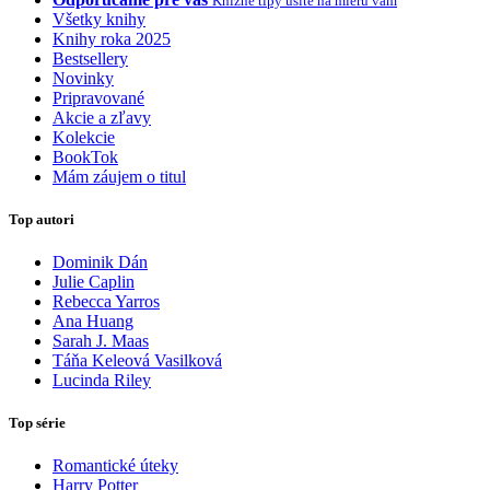
Knižné tipy ušité na mieru vám
Všetky knihy
Knihy roka 2025
Bestsellery
Novinky
Pripravované
Akcie a zľavy
Kolekcie
BookTok
Mám záujem o titul
Top autori
Dominik Dán
Julie Caplin
Rebecca Yarros
Ana Huang
Sarah J. Maas
Táňa Keleová Vasilková
Lucinda Riley
Top série
Romantické úteky
Harry Potter