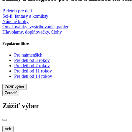
Beletria pre deti
Sci-fi, fantasy a komiksy
Náučné knihy
Omaľovánky, vystrihovanie, papier
Hlavolamy, doplňovačky, úlohy
Populárne filtre
Pre najmenších
Pre deti od 3 rokov
Pre deti od 7 rokov
Pre deti od 11 rokov
Pre deti od 14 rokov
Zúžiť výber
Zoradiť
Zúžiť výber
Vek