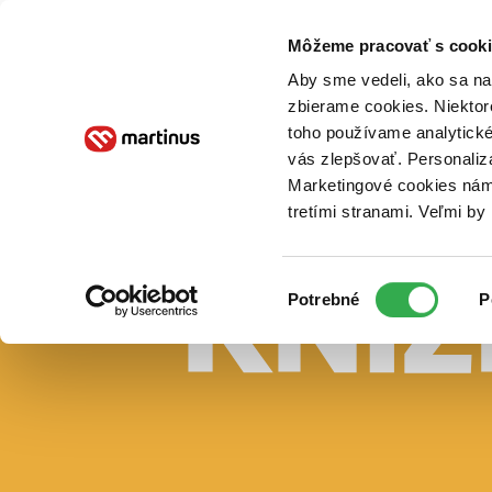
Doručenie
Kníhkupectvá
Knihovrátok
Poukážky
Knižný blog
Kontakt
Môžeme pracovať s cooki
Aby sme vedeli, ako sa na 
zbierame cookies. Niektor
E-knihy
Audioknihy
Hry
Filmy
Knihy
Doplnky
toho používame analytické
vás zlepšovať. Personaliz
Vyhľadávanie
Marketingové cookies nám 
tretími stranami. Veľmi b
Prihlásiť
Vyhľadávanie
Výber
Knihy
Potrebné
P
súhlasu
E-knihy
Audioknihy
Hry
Filmy
Doplnky
Beletria