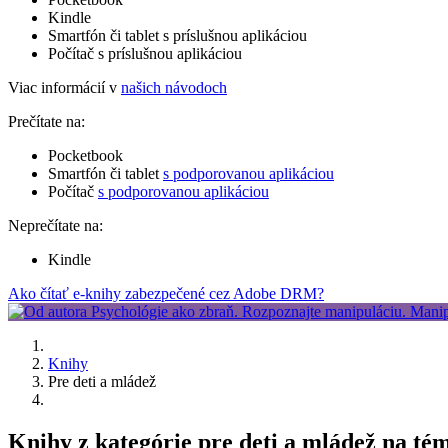
Kindle
Smartfón či tablet s príslušnou aplikáciou
Počítač s príslušnou aplikáciou
Viac informácií v
našich návodoch
Prečítate na:
Pocketbook
Smartfón či tablet
s podporovanou aplikáciou
Počítač
s podporovanou aplikáciou
Neprečítate na:
Kindle
Ako čítať e-knihy zabezpečené cez Adobe DRM?
Knihy
Pre deti a mládež
Knihy z kategórie pre deti a mládež na t