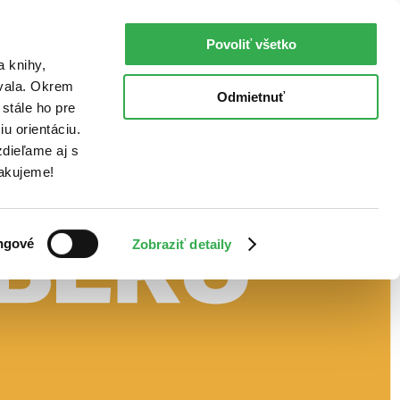
Povoliť všetko
a knihy,
ovala. Okrem
Odmietnuť
stále ho pre
u orientáciu.
dieľame aj s
Ďakujeme!
ngové
Zobraziť detaily