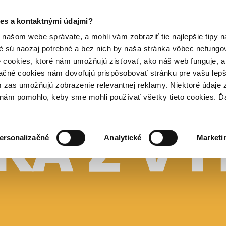
es a kontaktnými údajmi?
našom webe správate, a mohli vám zobraziť tie najlepšie tipy n
é sú naozaj potrebné a bez nich by naša stránka vôbec nefung
 cookies, ktoré nám umožňujú zisťovať, ako náš web funguje, a 
ačné cookies nám dovoľujú prispôsobovať stránku pre vašu lepši
zas umožňujú zobrazenie relevantnej reklamy. Niektoré údaje z
y nám pomohlo, keby sme mohli používať všetky tieto cookies. 
ersonalizačné
Analytické
Marketi