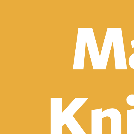
Detektívky, trilery a horory
Sci-fi a fantasy
Komiksy
Romantika
Spoločenská beletria
Klasika
Historické
Slovenská beletria
Svetová beletria
Poézia
Ďalšie kategórie
Náučná a odborná
Motivácia a sebarozvoj
Biznis a manažment
Humanitné a spoločenské vedy
História
Životopisy a reportáže
Vzťahy a rodina
Zdravie a životný štýl
Počítače a internet
Hobby
Umenie a dizajn