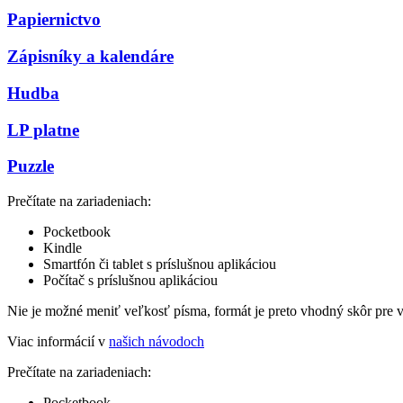
Papiernictvo
Zápisníky a kalendáre
Hudba
LP platne
Puzzle
Prečítate na zariadeniach:
Pocketbook
Kindle
Smartfón či tablet s príslušnou aplikáciou
Počítač s príslušnou aplikáciou
Nie je možné meniť veľkosť písma, formát je preto vhodný skôr pre 
Viac informácií v
našich návodoch
Prečítate na zariadeniach:
Pocketbook