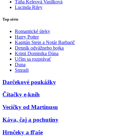
Táňa Keleová Vasilková
Lucinda Riley
Top série
Romantické úteky
Harry Potter
Kapitán Stein a Notár Barbarič
Denník odvážneho bojka
Krimi Dominika Dána
Učím sa rozprávať
Duna
Smradi
Darčekové poukážky
Čítačky e-kníh
Vecičky od Martinusu
Káva, čaj a pochutiny
Hrnčeky a fľaše