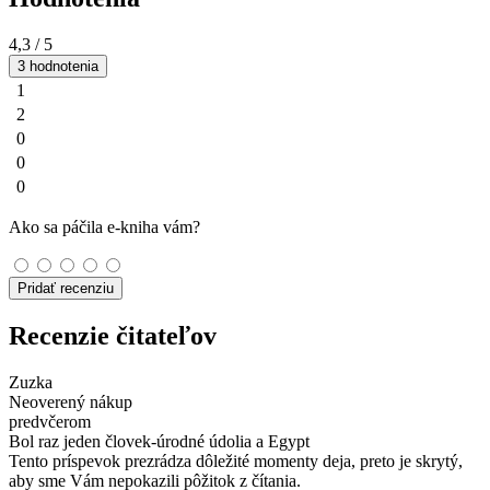
4,3
/ 5
3 hodnotenia
1
2
0
0
0
Ako sa páčila e-kniha vám?
Pridať recenziu
Recenzie čitateľov
Zuzka
Neoverený nákup
predvčerom
Bol raz jeden človek-úrodné údolia a Egypt
Tento príspevok prezrádza dôležité momenty deja, preto je skrytý,
aby sme Vám nepokazili pôžitok z čítania.