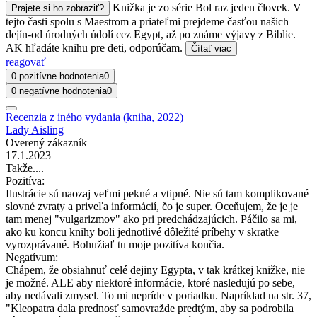
Knižka je zo série Bol raz jeden človek. V
Prajete si ho zobraziť?
tejto časti spolu s Maestrom a priateľmi prejdeme časťou našich
dejín-od úrodných údolí cez Egypt, až po známe výjavy z Biblie.
AK hľadáte knihu pre deti, odporúčam.
Čítať viac
reagovať
0 pozitívne hodnotenia
0
0 negatívne hodnotenia
0
Recenzia z iného vydania (kniha, 2022)
Lady Aisling
Overený zákazník
17.1.2023
Takže....
Pozitíva:
Ilustrácie sú naozaj veľmi pekné a vtipné. Nie sú tam komplikované
slovné zvraty a priveľa informácií, čo je super. Oceňujem, že je je
tam menej "vulgarizmov" ako pri predchádzajúcich. Páčilo sa mi,
ako ku koncu knihy boli jednotlivé dôležité príbehy v skratke
vyrozprávané. Bohužiaľ tu moje pozitíva končia.
Negatívum:
Chápem, že obsiahnuť celé dejiny Egypta, v tak krátkej knižke, nie
je možné. ALE aby niektoré informácie, ktoré nasledujú po sebe,
aby nedávali zmysel. To mi nepríde v poriadku. Napríklad na str. 37,
"Kleopatra dala prednosť samovražde predtým, aby sa podrobila