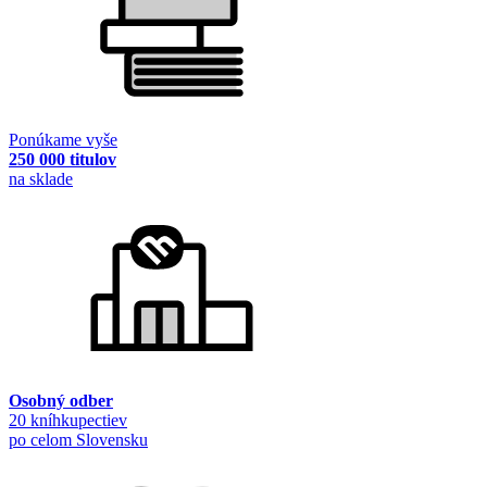
Ponúkame vyše
250 000 titulov
na sklade
Osobný odber
20 kníhkupectiev
po celom Slovensku