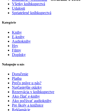
Všetky kníhkupectvá
Udalosti
Spriatelené kníhkupectvá
Kategórie
Knihy
E-knihy
Audioknihy
Hry
Filmy
Doplnky
Nakupujte u nás
Doručenie
Platba
Prečo práve u nás?
Najčastejšie otázky
Rezervácia v kníhkupectve
Ako čítať e-knihy
Ako počúvať audioknihy
Pre školy a knižnice
Reklamácie