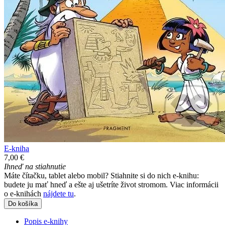
E-kniha
7,00 €
Ihneď na stiahnutie
Máte čítačku, tablet alebo mobil? Stiahnite si do nich e-knihu:
budete ju mať hneď a ešte aj ušetríte život stromom. Viac informácii
o e-knihách
nájdete tu
.
Do košíka
Popis e-knihy