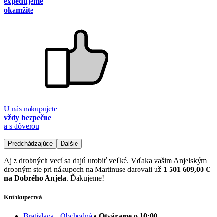
expedujeme
okamžite
U nás nakupujete
vždy bezpečne
a s dôverou
Predchádzajúce
Ďalšie
Aj z drobných vecí sa dajú urobiť veľké. Vďaka vašim Anjelským
drobným ste pri nákupoch na Martinuse darovali už
1 501 609,00 €
na Dobrého Anjela
. Ďakujeme!
Kníhkupectvá
Bratislava - Obchodná
• Otvárame o 10:00