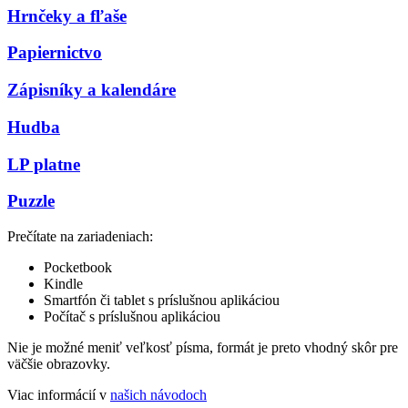
Hrnčeky a fľaše
Papiernictvo
Zápisníky a kalendáre
Hudba
LP platne
Puzzle
Prečítate na zariadeniach:
Pocketbook
Kindle
Smartfón či tablet s príslušnou aplikáciou
Počítač s príslušnou aplikáciou
Nie je možné meniť veľkosť písma, formát je preto vhodný skôr pre
väčšie obrazovky.
Viac informácií v
našich návodoch