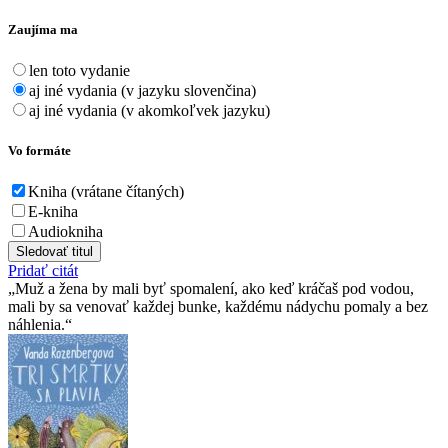
Zaujíma ma
len toto vydanie
aj iné vydania (v jazyku slovenčina)
aj iné vydania (v akomkoľvek jazyku)
Vo formáte
Kniha (vrátane čítaných)
E-kniha
Audiokniha
Sledovať titul
Pridať citát
Muž a žena by mali byť spomalení, ako keď kráčaš pod vodou,
mali by sa venovať každej bunke, každému nádychu pomaly a bez
náhlenia.