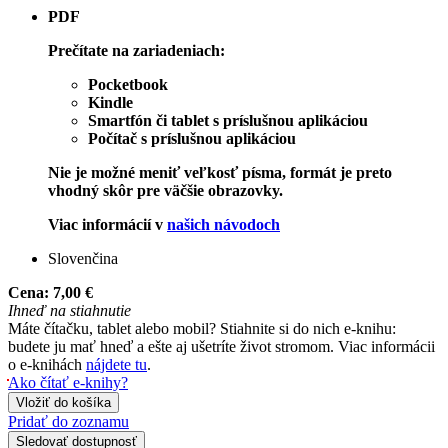
PDF
Prečítate na zariadeniach:
Pocketbook
Kindle
Smartfón či tablet s príslušnou aplikáciou
Počítač s príslušnou aplikáciou
Nie je možné meniť veľkosť písma, formát je preto
vhodný skôr pre väčšie obrazovky.
Viac informácií v
našich návodoch
Slovenčina
Cena:
7,00 €
Ihneď na stiahnutie
Máte čítačku, tablet alebo mobil? Stiahnite si do nich e-knihu:
budete ju mať hneď a ešte aj ušetríte život stromom. Viac informácii
o e-knihách
nájdete tu
.
Ako čítať e-knihy?
Vložiť do košíka
Pridať do zoznamu
Sledovať dostupnosť