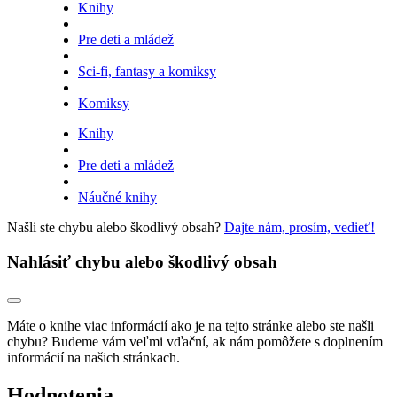
Knihy
Pre deti a mládež
Sci-fi, fantasy a komiksy
Komiksy
Knihy
Pre deti a mládež
Náučné knihy
Našli ste chybu alebo škodlivý obsah?
Dajte nám, prosím, vedieť!
Nahlásiť chybu alebo škodlivý obsah
Máte o knihe viac informácií ako je na tejto stránke alebo ste našli
chybu? Budeme vám veľmi vďační, ak nám pomôžete s doplnením
informácií na našich stránkach.
Hodnotenia