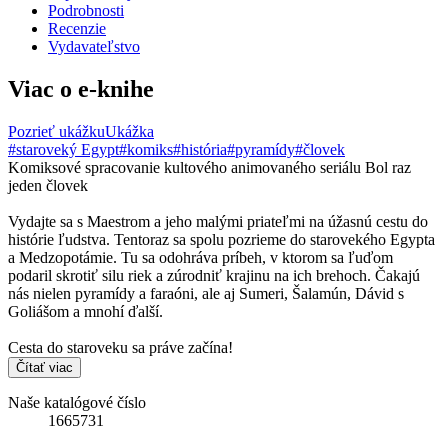
Podrobnosti
Recenzie
Vydavateľstvo
Viac o e-knihe
Pozrieť ukážku
Ukážka
#staroveký Egypt
#komiks
#história
#pyramídy
#človek
Komiksové spracovanie kultového animovaného seriálu Bol raz
jeden človek
Vydajte sa s Maestrom a jeho malými priateľmi na úžasnú cestu do
histórie ľudstva. Tentoraz sa spolu pozrieme do starovekého Egypta
a Medzopotámie. Tu sa odohráva príbeh, v ktorom sa ľuďom
podaril skrotiť silu riek a zúrodniť krajinu na ich brehoch. Čakajú
nás nielen pyramídy a faraóni, ale aj Sumeri, Šalamún, Dávid s
Goliášom a mnohí ďalší.
Cesta do staroveku sa práve začína!
Čítať viac
Naše katalógové číslo
1665731