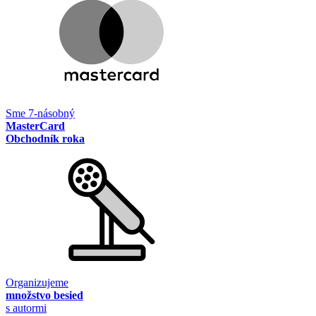
Sme 7-násobný
MasterCard
Obchodník roka
Organizujeme
množstvo besied
s autormi