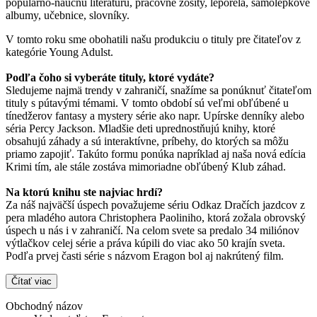
populárno-náučnú literatúru, pracovné zošity, leporelá, samolepkové
albumy, učebnice, slovníky.
V tomto roku sme obohatili našu produkciu o tituly pre čitateľov z
kategórie Young Adulst.
Podľa čoho si vyberáte tituly, ktoré vydáte?
Sledujeme najmä trendy v zahraničí, snažíme sa ponúknuť čitateľom
tituly s pútavými témami. V tomto období sú veľmi obľúbené u
tínedžerov fantasy a mystery série ako napr. Upírske denníky alebo
séria Percy Jackson. Mladšie deti uprednostňujú knihy, ktoré
obsahujú záhady a sú interaktívne, príbehy, do ktorých sa môžu
priamo zapojiť. Takúto formu ponúka napríklad aj naša nová edícia
Krimi tím, ale stále zostáva mimoriadne obľúbený Klub záhad.
Na ktorú knihu ste najviac hrdí?
Za náš najväčší úspech považujeme sériu Odkaz Dračích jazdcov z
pera mladého autora Christophera Paoliniho, ktorá zožala obrovský
úspech u nás i v zahraničí. Na celom svete sa predalo 34 miliónov
výtlačkov celej série a práva kúpili do viac ako 50 krajín sveta.
Podľa prvej časti série s názvom Eragon bol aj nakrútený film.
Čítať viac
Obchodný názov