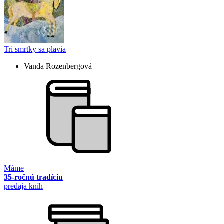
Tri smrtky sa plavia
Vanda Rozenbergová
Máme
35-ročnú tradíciu
predaja kníh