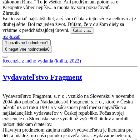
zákonom Ríma." To je všetko. Ani predtým ani potom sa o
Kleopatre vôbec nepíše... a mohla by som pokračovať.
Zhrnutie:
Bol to zatiaľ najslabší diel, aký som čítala z tejto série a celkovo aj z
druhej série: Bol raz jeden život. Dúfam, že v ďalšom diely sa
vrátime k predchádzajúcej úrovni.
Čítať viac
reagovať
1 pozitívne hodnotenie
1
0 negatívne hodnotenia
0
Recenzia z iného vydania (kniha, 2022)
Vydavateľstvo Fragment
Vydavateľstvo Fragment, s. r. o., vzniklo na Slovensku v novembri
2004 ako pobočka Nakladatelství Fragment, s. r. o., ktoré v Česku
pôsobí už od roku 1991 a v súčasnosti patrí medzi najväčších a
najžiadanejších vydavateľov v Českej republike. Počas svojej
existencie na Slovensku sme vydali už vyše 800 titulov a urobili
radosť tisíckam čitateľov.
Hlavným predmetom záujmu nášho vydavateľstva je literatúra pre
deti a mládež, no naša ponuka je oveľa širšia. Vydávame beletriu,