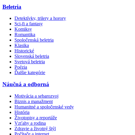
Beletria
Detektívky, trilery a horory
Sci-fi a fantasy
Komiksy
Romantika
Spoločenská beletria
Klasika
Historické
Slovenská beletria
Svetová beletria
Poézia
Ďalšie kategórie
Náučná a odborná
Motivácia a sebarozvoj
Biznis a manažment
Humanitné a spoločenské vedy
História
Životopisy a reportáže
Vzťahy a rodina
Zdravie a životný štýl
Počítače a internet