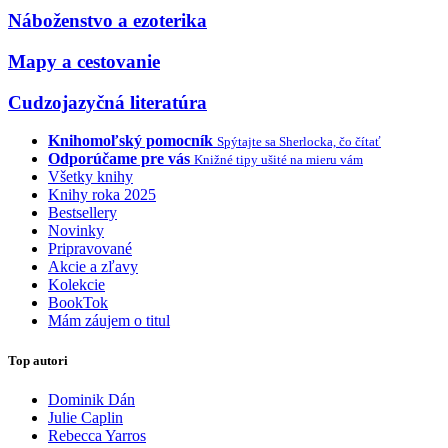
Náboženstvo a ezoterika
Mapy a cestovanie
Cudzojazyčná literatúra
Knihomoľský pomocník
Spýtajte sa Sherlocka, čo čítať
Odporúčame pre vás
Knižné tipy ušité na mieru vám
Všetky knihy
Knihy roka 2025
Bestsellery
Novinky
Pripravované
Akcie a zľavy
Kolekcie
BookTok
Mám záujem o titul
Top autori
Dominik Dán
Julie Caplin
Rebecca Yarros