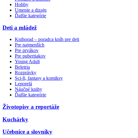
Hobby
Umenie a dizajn
Ďalšie kategórie
Deti a mládež
Knihorad – poradca kníh pre deti
Pre najmenších
Pre prvákov
Pre pubertiakov
Young Adult
Beletria
Rozprávky
Sci-fi, fantasy a komiksy
Leporelá
Náučné knihy
Ďalšie kategórie
Životopisy a reportáže
Kuchárky
Učebnice a slovníky