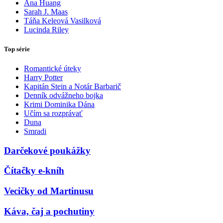
Ana Huang
Sarah J. Maas
Táňa Keleová Vasilková
Lucinda Riley
Top série
Romantické úteky
Harry Potter
Kapitán Stein a Notár Barbarič
Denník odvážneho bojka
Krimi Dominika Dána
Učím sa rozprávať
Duna
Smradi
Darčekové poukážky
Čítačky e-kníh
Vecičky od Martinusu
Káva, čaj a pochutiny