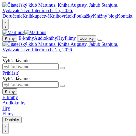
Doručenie
Kníhkupectvá
Knihovrátok
Poukážky
Knižný blog
Kontakt
E-knihy
Audioknihy
Hry
Filmy
Knihy
Doplnky
Vyhľadávanie
Prihlásiť
Vyhľadávanie
Knihy
E-knihy
Audioknihy
Hry
Filmy
Doplnky