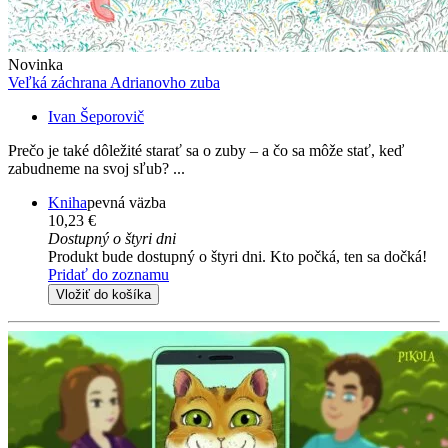
Novinka
Veľká záchrana Adrianovho zuba
Ivan Šeporovič
Prečo je také dôležité starať sa o zuby – a čo sa môže stať, keď
zabudneme na svoj sľub? ...
Kniha
pevná väzba
10,23 €
Dostupný o štyri dni
Produkt bude dostupný o štyri dni. Kto počká, ten sa dočká!
Pridať do zoznamu
Vložiť do košíka