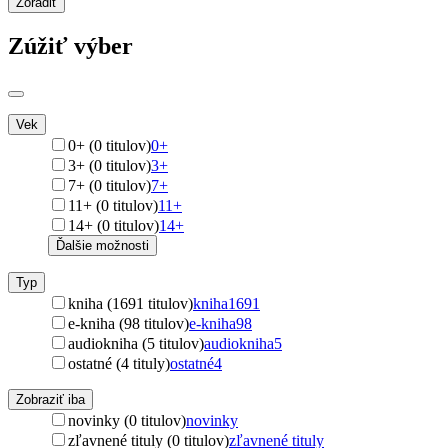
Zoradiť
Zúžiť výber
Vek
0+ (0 titulov)
0+
3+ (0 titulov)
3+
7+ (0 titulov)
7+
11+ (0 titulov)
11+
14+ (0 titulov)
14+
Ďalšie možnosti
Typ
kniha (1691 titulov)
kniha
1691
e-kniha (98 titulov)
e-kniha
98
audiokniha (5 titulov)
audiokniha
5
ostatné (4 tituly)
ostatné
4
Zobraziť iba
novinky (0 titulov)
novinky
zľavnené tituly (0 titulov)
zľavnené tituly