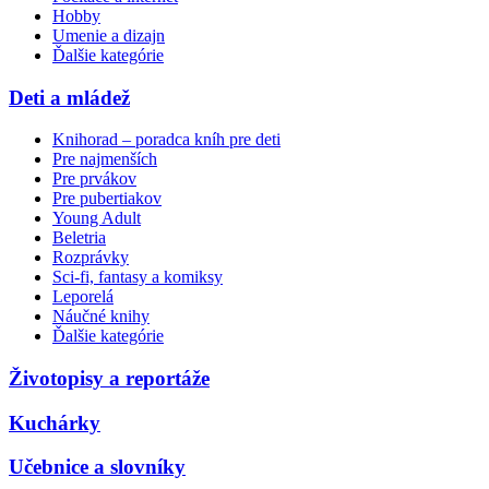
Hobby
Umenie a dizajn
Ďalšie kategórie
Deti a mládež
Knihorad – poradca kníh pre deti
Pre najmenších
Pre prvákov
Pre pubertiakov
Young Adult
Beletria
Rozprávky
Sci-fi, fantasy a komiksy
Leporelá
Náučné knihy
Ďalšie kategórie
Životopisy a reportáže
Kuchárky
Učebnice a slovníky