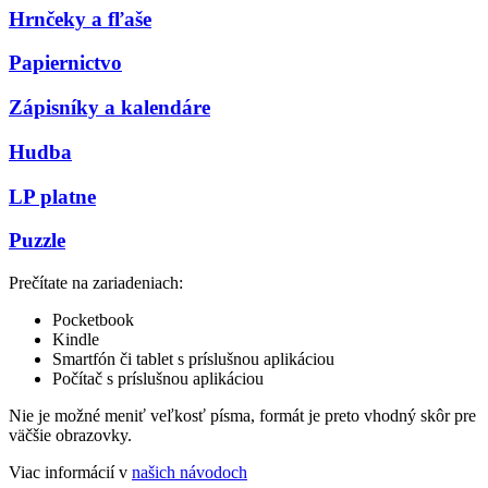
Hrnčeky a fľaše
Papiernictvo
Zápisníky a kalendáre
Hudba
LP platne
Puzzle
Prečítate na zariadeniach:
Pocketbook
Kindle
Smartfón či tablet s príslušnou aplikáciou
Počítač s príslušnou aplikáciou
Nie je možné meniť veľkosť písma, formát je preto vhodný skôr pre
väčšie obrazovky.
Viac informácií v
našich návodoch