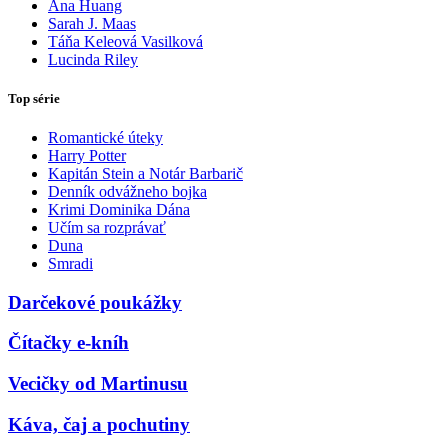
Ana Huang
Sarah J. Maas
Táňa Keleová Vasilková
Lucinda Riley
Top série
Romantické úteky
Harry Potter
Kapitán Stein a Notár Barbarič
Denník odvážneho bojka
Krimi Dominika Dána
Učím sa rozprávať
Duna
Smradi
Darčekové poukážky
Čítačky e-kníh
Vecičky od Martinusu
Káva, čaj a pochutiny