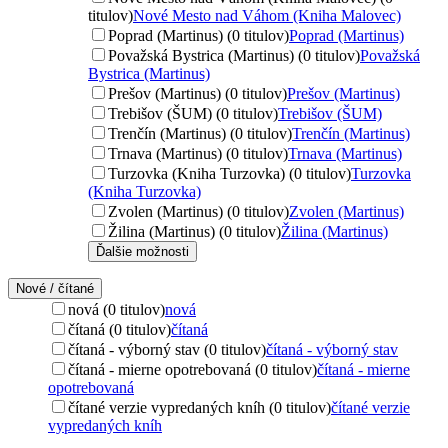
titulov)
Nové Mesto nad Váhom (Kniha Malovec)
Poprad (Martinus) (0 titulov)
Poprad (Martinus)
Považská Bystrica (Martinus) (0 titulov)
Považská
Bystrica (Martinus)
Prešov (Martinus) (0 titulov)
Prešov (Martinus)
Trebišov (ŠUM) (0 titulov)
Trebišov (ŠUM)
Trenčín (Martinus) (0 titulov)
Trenčín (Martinus)
Trnava (Martinus) (0 titulov)
Trnava (Martinus)
Turzovka (Kniha Turzovka) (0 titulov)
Turzovka
(Kniha Turzovka)
Zvolen (Martinus) (0 titulov)
Zvolen (Martinus)
Žilina (Martinus) (0 titulov)
Žilina (Martinus)
Ďalšie možnosti
Nové / čítané
nová (0 titulov)
nová
čítaná (0 titulov)
čítaná
čítaná - výborný stav (0 titulov)
čítaná - výborný stav
čítaná - mierne opotrebovaná (0 titulov)
čítaná - mierne
opotrebovaná
čítané verzie vypredaných kníh (0 titulov)
čítané verzie
vypredaných kníh