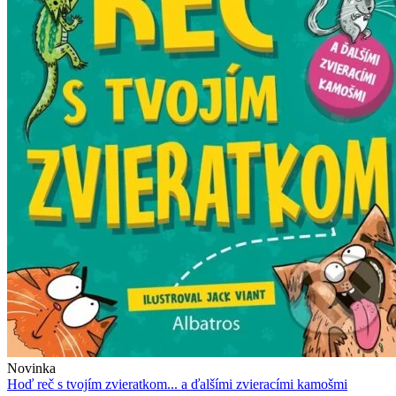
Novinka
Hoď reč s tvojím zvieratkom... a ďalšími zvieracími kamošmi