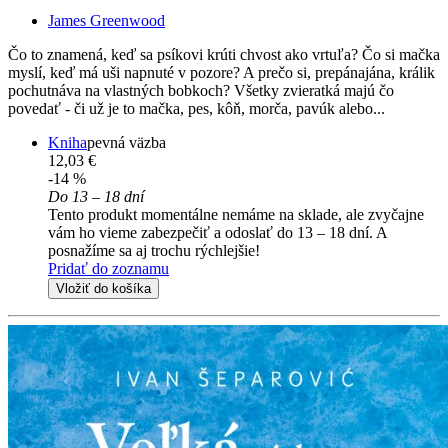
James Greenwood
Čo to znamená, keď sa psíkovi krúti chvost ako vrtuľa? Čo si mačka
myslí, keď má uši napnuté v pozore? A prečo si, prepánajána, králik
pochutnáva na vlastných bobkoch? Všetky zvieratká majú čo
povedať - či už je to mačka, pes, kôň, morča, pavúk alebo...
Kniha
pevná väzba
12,03 €
-14 %
Do 13 – 18 dní
Tento produkt momentálne nemáme na sklade, ale zvyčajne
vám ho vieme zabezpečiť a odoslať do 13 – 18 dní. A
posnažíme sa aj trochu rýchlejšie!
Pridať do zoznamu
Vložiť do košíka