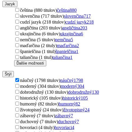
Jazyk
čeština (880 titulov)
čeština
880
slovenčina (717 titulov)
slovenčina
717
cudzí jazyk (218 titulov)
cudzí jazyk
218
angličtina (203 titulov)
angličtina
203
ukrajinčina (6 titulov)
ukrajinčina
6
nemčina (5 titulov)
nemčina
5
maďarčina (2 tituly)
maďarčina
2
španielčina (1 titul)
španielčina
1
taliančina (1 titul)
taliančina
1
Ďalšie možnosti
Štýl
náučný (1798 titulov)
náučný
1798
moderný (304 titulov)
moderný
304
dobrodružný (130 titulov)
dobrodružný
130
historický (105 titulov)
historický
105
humorný (82 titulov)
humorný
82
životopisný (24 titulov)
životopisný
24
zábavný (7 titulov)
zábavný
7
duchovný (7 titulov)
duchovný
7
hovoriaci (4 tituly)
hovoriaci
4