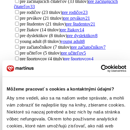
pre začínajúcich čitateľov (33 titulov)
pre začínajúcich
čitateľov
33
pre rodičov (23 titulov)
pre rodičov
23
pre prvákov (21 titulov)
pre prvákov
21
pre študentov (21 titulov)
pre študentov
21
pre žiakov (14 titulov)
pre žiakov
14
pre dyslektikov (8 titulov)
pre dyslektikov
8
young adult (8 titulov)
young adult
8
pre začiatočníkov (7 titulov)
pre začiatočníkov
7
pre učiteľov (5 titulov)
pre učiteľov
5
pre športovcov (4 tituly)
pre športovcov
4
pre mužov (4 tituly)
pre mužov
4
new adult (3 tituly)
new adult
3
pre právnikov (1 titul)
pre právnikov
1
pre kresťanov (1 titul)
pre kresťanov
1
samoukovia (1 titul)
samoukovia
1
Môžeme pracovať s cookies a kontaktnými údajmi?
Ďalšie možnosti
Aby sme vedeli, ako sa na našom webe správate, a mohli
Pôvod
vám zobraziť tie najlepšie tipy na knihy, zbierame cookies.
zahraničný (388 titulov)
zahraničný
388
Niektoré sú naozaj potrebné a bez nich by naša stránka
Česko (247 titulov)
Česko
247
vôbec nefungovala. Okrem toho používame analytické
Slovensko (209 titulov)
Slovensko
209
cookies, ktoré nám umožňujú zisťovať, ako náš web
Spojené kráľovstvo (168 titulov)
Spojené kráľovstvo
168