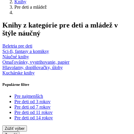
Knihy
Pre deti a mládež
Knihy z kategórie pre deti a mládež v
štýle náučný
Beletria pre deti
Sci-fi, fantasy a komiksy
Náučné knihy
Omaľovánky, vystrihovanie, papier
Hlavolamy, doplňovačky, úlohy
Kuchárske knihy
Populárne filtre
Pre najmenších
Pre deti od 3 rokov
Pre deti od 7 rokov
Pre deti od 11 rokov
Pre deti od 14 rokov
Zúžiť výber