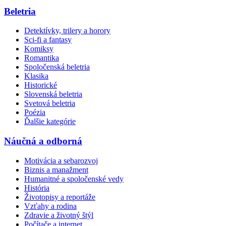
Beletria
Detektívky, trilery a horory
Sci-fi a fantasy
Komiksy
Romantika
Spoločenská beletria
Klasika
Historické
Slovenská beletria
Svetová beletria
Poézia
Ďalšie kategórie
Náučná a odborná
Motivácia a sebarozvoj
Biznis a manažment
Humanitné a spoločenské vedy
História
Životopisy a reportáže
Vzťahy a rodina
Zdravie a životný štýl
Počítače a internet