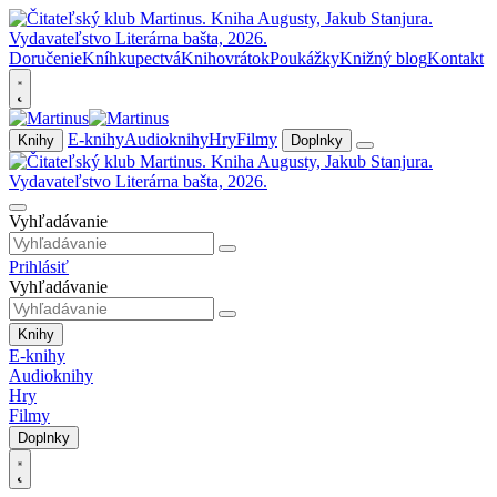
Doručenie
Kníhkupectvá
Knihovrátok
Poukážky
Knižný blog
Kontakt
E-knihy
Audioknihy
Hry
Filmy
Knihy
Doplnky
Vyhľadávanie
Prihlásiť
Vyhľadávanie
Knihy
E-knihy
Audioknihy
Hry
Filmy
Doplnky