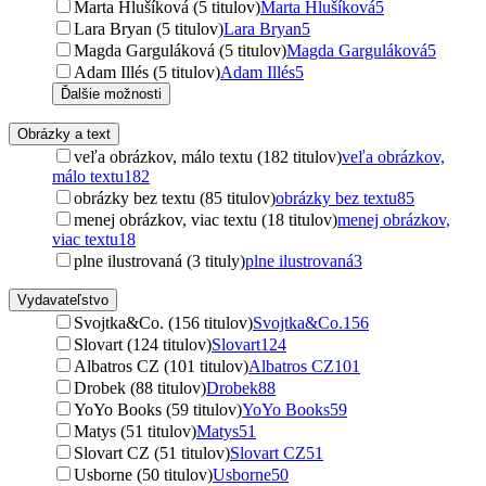
Marta Hlušíková (5 titulov)
Marta Hlušíková
5
Lara Bryan (5 titulov)
Lara Bryan
5
Magda Garguláková (5 titulov)
Magda Garguláková
5
Adam Illés (5 titulov)
Adam Illés
5
Ďalšie možnosti
Obrázky a text
veľa obrázkov, málo textu (182 titulov)
veľa obrázkov,
málo textu
182
obrázky bez textu (85 titulov)
obrázky bez textu
85
menej obrázkov, viac textu (18 titulov)
menej obrázkov,
viac textu
18
plne ilustrovaná (3 tituly)
plne ilustrovaná
3
Vydavateľstvo
Svojtka&Co. (156 titulov)
Svojtka&Co.
156
Slovart (124 titulov)
Slovart
124
Albatros CZ (101 titulov)
Albatros CZ
101
Drobek (88 titulov)
Drobek
88
YoYo Books (59 titulov)
YoYo Books
59
Matys (51 titulov)
Matys
51
Slovart CZ (51 titulov)
Slovart CZ
51
Usborne (50 titulov)
Usborne
50