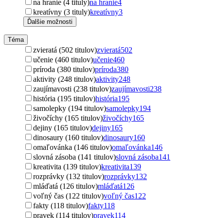
na hranie (4 tituly)
na hranie
4
kreatívny (3 tituly)
kreatívny
3
Ďalšie možnosti
Téma
zvieratá (502 titulov)
zvieratá
502
učenie (460 titulov)
učenie
460
príroda (380 titulov)
príroda
380
aktivity (248 titulov)
aktivity
248
zaujímavosti (238 titulov)
zaujímavosti
238
história (195 titulov)
história
195
samolepky (194 titulov)
samolepky
194
živočíchy (165 titulov)
živočíchy
165
dejiny (165 titulov)
dejiny
165
dinosaury (160 titulov)
dinosaury
160
omaľovánka (146 titulov)
omaľovánka
146
slovná zásoba (141 titulov)
slovná zásoba
141
kreativita (139 titulov)
kreativita
139
rozprávky (132 titulov)
rozprávky
132
mláďatá (126 titulov)
mláďatá
126
voľný čas (122 titulov)
voľný čas
122
fakty (118 titulov)
fakty
118
pravek (114 titulov)
pravek
114