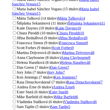
Sanchez Vegara
15
Maria Isabel Sánchez Vegara (15 titulov)
Maria Isabel
Sánchez Vegara
15
Mária Tašková (14 titulov)
Mária Tašková
14
Štěpánka Sekaninová (11 titulov)
Štěpánka Sekaninová
11
Katie Daynes (10 titulov)
Katie Daynes
10
Chiara Piroddi (10 titulov)
Chiara Piroddi
10
Jiřina Bednářová (9 titulov)
Jiřina Bednářová
9
Francesca Simon (9 titulov)
Francesca Simon
9
Scott Forbes (9 titulov)
Scott Forbes
9
Martina Drijverová (8 titulov)
Martina Drijverová
8
Anna Claybourne (8 titulov)
Anna Claybourne
8
Helena Haraštová (8 titulov)
Helena Haraštová
8
Dan Green (7 titulov)
Dan Green
7
Jory John (7 titulov)
Jory John
7
Ken Jennings (7 titulov)
Ken Jennings
7
Rasa Dmuchovskiené (7 titulov)
Rasa Dmuchovskiené
7
Andrea Erne (6 titulov)
Andrea Erne
6
Ester Stará (6 titulov)
Ester Stará
6
Mike Barfield (6 titulov)
Mike Barfield
6
Vladimíra Staňková (6 titulov)
Vladimíra Staňková
6
Sam Taplin (5 titulov)
Sam Taplin
5