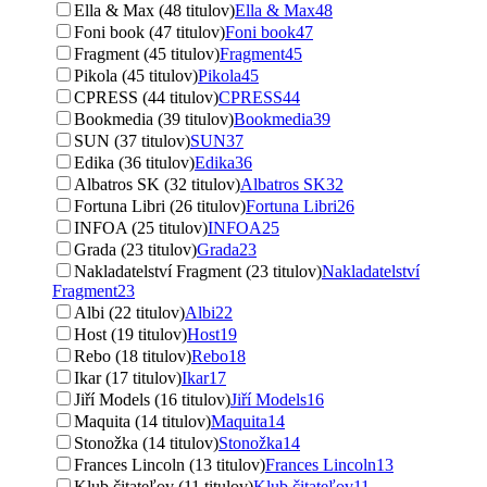
Ella & Max (48 titulov)
Ella & Max
48
Foni book (47 titulov)
Foni book
47
Fragment (45 titulov)
Fragment
45
Pikola (45 titulov)
Pikola
45
CPRESS (44 titulov)
CPRESS
44
Bookmedia (39 titulov)
Bookmedia
39
SUN (37 titulov)
SUN
37
Edika (36 titulov)
Edika
36
Albatros SK (32 titulov)
Albatros SK
32
Fortuna Libri (26 titulov)
Fortuna Libri
26
INFOA (25 titulov)
INFOA
25
Grada (23 titulov)
Grada
23
Nakladatelství Fragment (23 titulov)
Nakladatelství
Fragment
23
Albi (22 titulov)
Albi
22
Host (19 titulov)
Host
19
Rebo (18 titulov)
Rebo
18
Ikar (17 titulov)
Ikar
17
Jiří Models (16 titulov)
Jiří Models
16
Maquita (14 titulov)
Maquita
14
Stonožka (14 titulov)
Stonožka
14
Frances Lincoln (13 titulov)
Frances Lincoln
13
Klub čitateľov (11 titulov)
Klub čitateľov
11