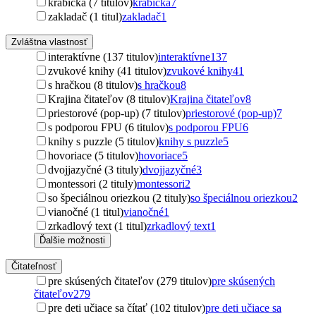
krabička (7 titulov)
krabička
7
zakladač (1 titul)
zakladač
1
Zvláštna vlastnosť
interaktívne (137 titulov)
interaktívne
137
zvukové knihy (41 titulov)
zvukové knihy
41
s hračkou (8 titulov)
s hračkou
8
Krajina čitateľov (8 titulov)
Krajina čitateľov
8
priestorové (pop-up) (7 titulov)
priestorové (pop-up)
7
s podporou FPU (6 titulov)
s podporou FPU
6
knihy s puzzle (5 titulov)
knihy s puzzle
5
hovoriace (5 titulov)
hovoriace
5
dvojjazyčné (3 tituly)
dvojjazyčné
3
montessori (2 tituly)
montessori
2
so špeciálnou oriezkou (2 tituly)
so špeciálnou oriezkou
2
vianočné (1 titul)
vianočné
1
zrkadlový text (1 titul)
zrkadlový text
1
Ďalšie možnosti
Čitateľnosť
pre skúsených čitateľov (279 titulov)
pre skúsených
čitateľov
279
pre deti učiace sa čítať (102 titulov)
pre deti učiace sa