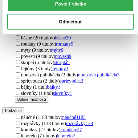
encyklopédie (471 titulov)
encyklopédie
471
Povoliť všetko
pracovné listy (162 titulov)
pracovné listy
162
učebnice (114 titulov)
učebnice
114
príručky (38 titulov)
príručky
38
Odmietnuť
poviedky (33 titulov)
poviedky
33
pracovný zošit (32 titulov)
pracovný zošit
32
básne (20 titulov)
básne
20
romány (9 titulov)
romány
9
mýty (9 titulov)
mýty
9
povesti (9 titulov)
povesti
9
skriptá (5 titulov)
skriptá
5
fejtóny (3 tituly)
fejtóny
3
obrazová publikácia (3 tituly)
obrazová publikácia
3
sprievodca (2 tituly)
sprievodca
2
bájky (1 titul)
bájky
1
slovníky (1 titul)
slovníky
1
Ďalšie možnosti
Podžáner
náučné (1183 titulov)
náučné
1183
rozprávky (133 titulov)
rozprávky
133
komiksy (27 titulov)
komiksy
27
leporelo (7 titulov)
leporelo
7