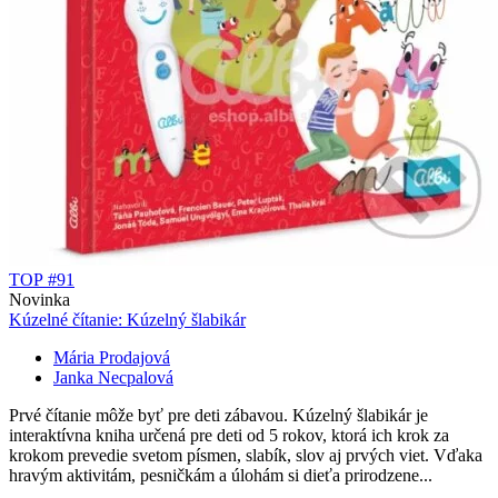
TOP #91
Novinka
Kúzelné čítanie: Kúzelný šlabikár
Mária Prodajová
Janka Necpalová
Prvé čítanie môže byť pre deti zábavou. Kúzelný šlabikár je
interaktívna kniha určená pre deti od 5 rokov, ktorá ich krok za
krokom prevedie svetom písmen, slabík, slov aj prvých viet. Vďaka
hravým aktivitám, pesničkám a úlohám si dieťa prirodzene...