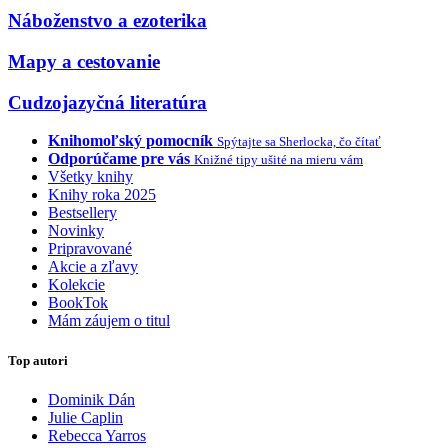
Náboženstvo a ezoterika
Mapy a cestovanie
Cudzojazyčná literatúra
Knihomoľský pomocník
Spýtajte sa Sherlocka, čo čítať
Odporúčame pre vás
Knižné tipy ušité na mieru vám
Všetky knihy
Knihy roka 2025
Bestsellery
Novinky
Pripravované
Akcie a zľavy
Kolekcie
BookTok
Mám záujem o titul
Top autori
Dominik Dán
Julie Caplin
Rebecca Yarros