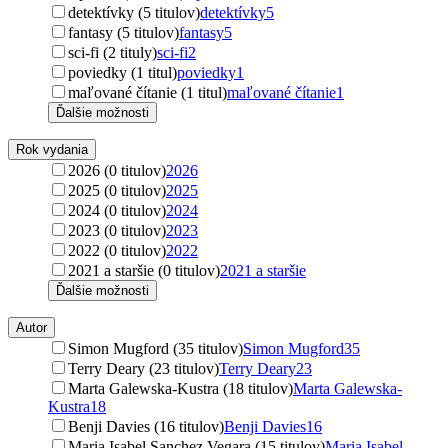
detektívky (5 titulov)
detektívky
5
fantasy (5 titulov)
fantasy
5
sci-fi (2 tituly)
sci-fi
2
poviedky (1 titul)
poviedky
1
maľované čítanie (1 titul)
maľované čítanie
1
Ďalšie možnosti
Rok vydania
2026 (0 titulov)
2026
2025 (0 titulov)
2025
2024 (0 titulov)
2024
2023 (0 titulov)
2023
2022 (0 titulov)
2022
2021 a staršie (0 titulov)
2021 a staršie
Ďalšie možnosti
Autor
Simon Mugford (35 titulov)
Simon Mugford
35
Terry Deary (23 titulov)
Terry Deary
23
Marta Galewska-Kustra (18 titulov)
Marta Galewska-
Kustra
18
Benji Davies (16 titulov)
Benji Davies
16
Maria Isabel Sanchez Vegara (15 titulov)
Maria Isabel