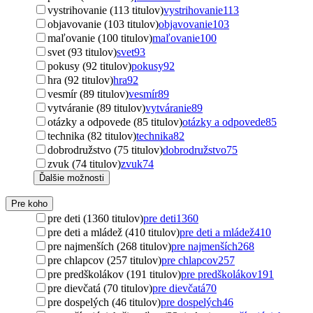
vystrihovanie (113 titulov)
vystrihovanie
113
objavovanie (103 titulov)
objavovanie
103
maľovanie (100 titulov)
maľovanie
100
svet (93 titulov)
svet
93
pokusy (92 titulov)
pokusy
92
hra (92 titulov)
hra
92
vesmír (89 titulov)
vesmír
89
vytváranie (89 titulov)
vytváranie
89
otázky a odpovede (85 titulov)
otázky a odpovede
85
technika (82 titulov)
technika
82
dobrodružstvo (75 titulov)
dobrodružstvo
75
zvuk (74 titulov)
zvuk
74
Ďalšie možnosti
Pre koho
pre deti (1360 titulov)
pre deti
1360
pre deti a mládež (410 titulov)
pre deti a mládež
410
pre najmenších (268 titulov)
pre najmenších
268
pre chlapcov (257 titulov)
pre chlapcov
257
pre predškolákov (191 titulov)
pre predškolákov
191
pre dievčatá (70 titulov)
pre dievčatá
70
pre dospelých (46 titulov)
pre dospelých
46