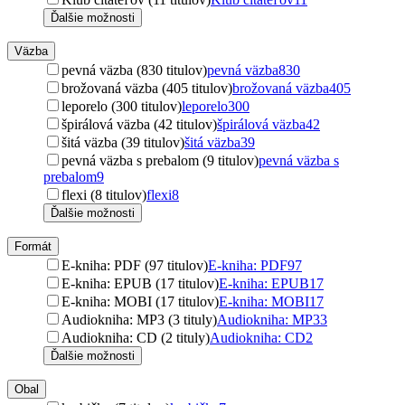
Ďalšie možnosti
Väzba
pevná väzba (830 titulov)
pevná väzba
830
brožovaná väzba (405 titulov)
brožovaná väzba
405
leporelo (300 titulov)
leporelo
300
špirálová väzba (42 titulov)
špirálová väzba
42
šitá väzba (39 titulov)
šitá väzba
39
pevná väzba s prebalom (9 titulov)
pevná väzba s
prebalom
9
flexi (8 titulov)
flexi
8
Ďalšie možnosti
Formát
E-kniha: PDF (97 titulov)
E-kniha: PDF
97
E-kniha: EPUB (17 titulov)
E-kniha: EPUB
17
E-kniha: MOBI (17 titulov)
E-kniha: MOBI
17
Audiokniha: MP3 (3 tituly)
Audiokniha: MP3
3
Audiokniha: CD (2 tituly)
Audiokniha: CD
2
Ďalšie možnosti
Obal