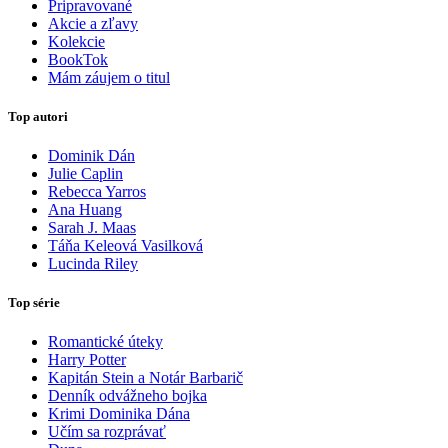
Pripravované
Akcie a zľavy
Kolekcie
BookTok
Mám záujem o titul
Top autori
Dominik Dán
Julie Caplin
Rebecca Yarros
Ana Huang
Sarah J. Maas
Táňa Keleová Vasilková
Lucinda Riley
Top série
Romantické úteky
Harry Potter
Kapitán Stein a Notár Barbarič
Denník odvážneho bojka
Krimi Dominika Dána
Učím sa rozprávať