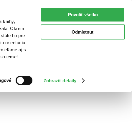
Povoliť všetko
a knihy,
ovala. Okrem
Odmietnuť
stále ho pre
u orientáciu.
dieľame aj s
Ďakujeme!
ngové
Zobraziť detaily