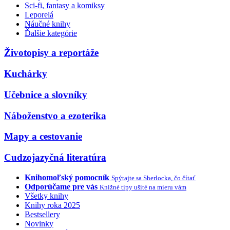
Sci-fi, fantasy a komiksy
Leporelá
Náučné knihy
Ďalšie kategórie
Životopisy a reportáže
Kuchárky
Učebnice a slovníky
Náboženstvo a ezoterika
Mapy a cestovanie
Cudzojazyčná literatúra
Knihomoľský pomocník
Spýtajte sa Sherlocka, čo čítať
Odporúčame pre vás
Knižné tipy ušité na mieru vám
Všetky knihy
Knihy roka 2025
Bestsellery
Novinky