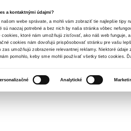
es a kontaktnými údajmi?
našom webe správate, a mohli vám zobraziť tie najlepšie tipy n
é sú naozaj potrebné a bez nich by naša stránka vôbec nefung
 cookies, ktoré nám umožňujú zisťovať, ako náš web funguje, a 
ačné cookies nám dovoľujú prispôsobovať stránku pre vašu lepši
zas umožňujú zobrazenie relevantnej reklamy. Niektoré údaje z
y nám pomohlo, keby sme mohli používať všetky tieto cookies. 
ersonalizačné
Analytické
Marketi