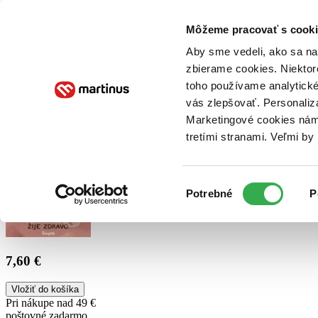
Doručenie
Kníhkupectvá
Knihovrátok
Poukážky
Knižný blog
Kontakt
Môžeme pracovať s cooki
Aby sme vedeli, ako sa na 
zbierame cookies. Niektor
E-knihy
Audioknihy
Hry
Filmy
Knihy
Doplnky
toho používame analytické
vás zlepšovať. Personaliz
Vyhľadávanie
Marketingové cookies nám 
tretími stranami. Veľmi b
Prihlásiť
Výber
Potrebné
P
súhlasu
7,60 €
Vložiť do košíka
Pri nákupe nad 49 €
poštovné zadarmo