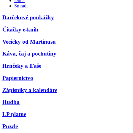
Duna
Smradi
Darčekové poukážky
Čítačky e-kníh
Vecičky od Martinusu
Káva, čaj a pochutiny
Hrnčeky a fľaše
Papiernictvo
Zápisníky a kalendáre
Hudba
LP platne
Puzzle