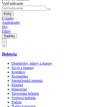
Vyhľadávanie
Knihy
E-knihy
Audioknihy
Hry
Filmy
Doplnky
Beletria
Detektívky, trilery a horory
Sci-fi a fantasy
Komiksy
Romantika
Spoločenská beletria
Klasika
Historické
Slovenská beletria
Svetová beletria
Poézia
Ďalšie kategórie