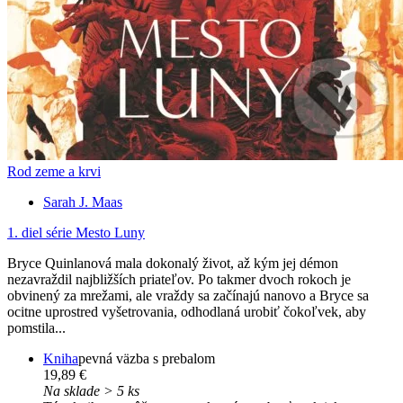
Rod zeme a krvi
Sarah J. Maas
1. diel série
Mesto Luny
Bryce Quinlanová mala dokonalý život, až kým jej démon
nezavraždil najbližších priateľov. Po takmer dvoch rokoch je
obvinený za mrežami, ale vraždy sa začínajú nanovo a Bryce sa
ocitne uprostred vyšetrovania, odhodlaná urobiť čokoľvek, aby
pomstila...
Kniha
pevná väzba s prebalom
19,89 €
Na sklade > 5 ks