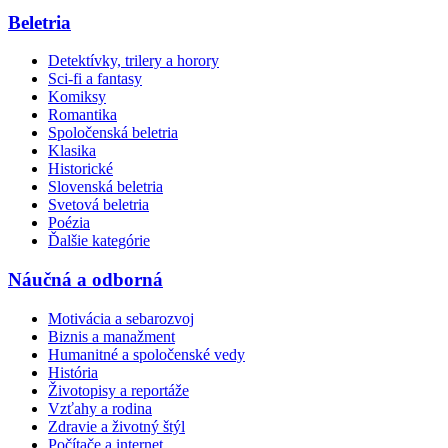
Beletria
Detektívky, trilery a horory
Sci-fi a fantasy
Komiksy
Romantika
Spoločenská beletria
Klasika
Historické
Slovenská beletria
Svetová beletria
Poézia
Ďalšie kategórie
Náučná a odborná
Motivácia a sebarozvoj
Biznis a manažment
Humanitné a spoločenské vedy
História
Životopisy a reportáže
Vzťahy a rodina
Zdravie a životný štýl
Počítače a internet