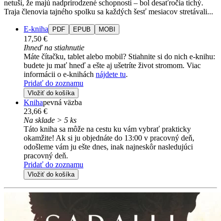
netuší, že majú nadprirodzené schopnosti – bol desaťročia tichý.
Traja členovia tajného spolku sa každých šesť mesiacov stretávali...
E-kniha
PDF
EPUB
MOBI
17,50 €
Ihneď na stiahnutie
Máte čítačku, tablet alebo mobil? Stiahnite si do nich e-knihu:
budete ju mať hneď a ešte aj ušetríte život stromom. Viac
informácii o e-knihách
nájdete tu
.
Pridať do zoznamu
Vložiť do košíka
Kniha
pevná väzba
23,66 €
Na sklade > 5 ks
Táto kniha sa môže na cestu ku vám vybrať prakticky
okamžite! Ak si ju objednáte do 13:00 v pracovný deň,
odošleme vám ju ešte dnes, inak najneskôr nasledujúci
pracovný deň.
Pridať do zoznamu
Vložiť do košíka