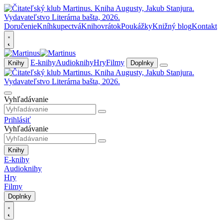
Doručenie
Kníhkupectvá
Knihovrátok
Poukážky
Knižný blog
Kontakt
E-knihy
Audioknihy
Hry
Filmy
Knihy
Doplnky
Vyhľadávanie
Prihlásiť
Vyhľadávanie
Knihy
E-knihy
Audioknihy
Hry
Filmy
Doplnky