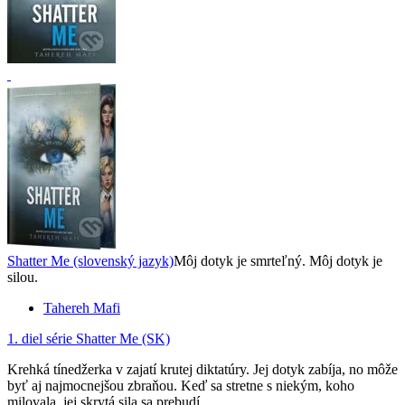
Shatter Me (slovenský jazyk)
Môj dotyk je smrteľný. Môj dotyk je
silou.
Tahereh Mafi
1. diel série
Shatter Me (SK)
Krehká tínedžerka v zajatí krutej diktatúry. Jej dotyk zabíja, no môže
byť aj najmocnejšou zbraňou. Keď sa stretne s niekým, koho
milovala, jej skrytá sila sa prebudí.