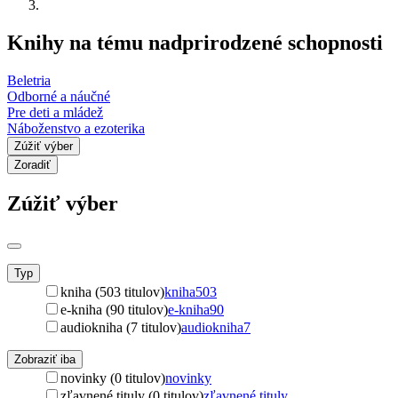
Knihy na tému nadprirodzené schopnosti
Beletria
Odborné a náučné
Pre deti a mládež
Náboženstvo a ezoterika
Zúžiť výber
Zoradiť
Zúžiť výber
Typ
kniha (503 titulov)
kniha
503
e-kniha (90 titulov)
e-kniha
90
audiokniha (7 titulov)
audiokniha
7
Zobraziť iba
novinky (0 titulov)
novinky
zľavnené tituly (0 titulov)
zľavnené tituly