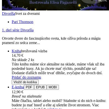
Divoríša
Svet za dverami
Pari Thomson
1. diel série
Divoríša
Otvorte dvere do fascinujúceho sveta, kde ožíva príroda a mágia
pramení zo srdca zeme...
Kniha
brožovaná väzba
14,70 €
Na sklade 2 ks
Túto knihu máme síce aktuálne na sklade, máme však už iba
posledné kusy. Ak ju chcete mať rýchlo, ponáhľajte sa!
Dodanie ďalších môže trvať dlhšie, zvyčajne do dvoch dní.
Pridať do zoznamu
Vložiť do košíka
E-kniha
PDF
EPUB
MOBI
12,90 €
Ihneď na stiahnutie
Máte čítačku, tablet alebo mobil? Stiahnite si do nich e-knihu:
budete ju mať hneď a ešte aj ušetríte život stromom. Viac