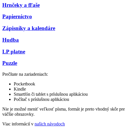
Hrnčeky a fľaše
Papiernictvo
Zápisníky a kalendáre
Hudba
LP platne
Puzzle
Prečítate na zariadeniach:
Pocketbook
Kindle
Smartfón či tablet s príslušnou aplikáciou
Počítač s príslušnou aplikáciou
Nie je možné meniť veľkosť písma, formát je preto vhodný skôr pre
väčšie obrazovky.
Viac informácií v
našich návodoch