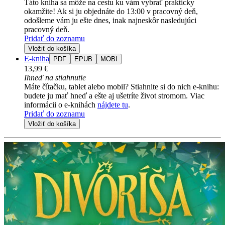
Táto kniha sa môže na cestu ku vám vybrať prakticky
okamžite! Ak si ju objednáte do 13:00 v pracovný deň,
odošleme vám ju ešte dnes, inak najneskôr nasledujúci
pracovný deň.
Pridať do zoznamu
Vložiť do košíka
E-kniha
PDF
EPUB
MOBI
13,99 €
Ihneď na stiahnutie
Máte čítačku, tablet alebo mobil? Stiahnite si do nich e-knihu:
budete ju mať hneď a ešte aj ušetríte život stromom. Viac
informácii o e-knihách
nájdete tu
.
Pridať do zoznamu
Vložiť do košíka