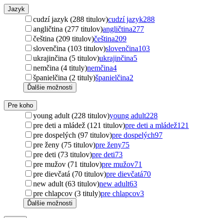
Jazyk
cudzí jazyk (288 titulov)
cudzí jazyk
288
angličtina (277 titulov)
angličtina
277
čeština (209 titulov)
čeština
209
slovenčina (103 titulov)
slovenčina
103
ukrajinčina (5 titulov)
ukrajinčina
5
nemčina (4 tituly)
nemčina
4
španielčina (2 tituly)
španielčina
2
Ďalšie možnosti
Pre koho
young adult (228 titulov)
young adult
228
pre deti a mládež (121 titulov)
pre deti a mládež
121
pre dospelých (97 titulov)
pre dospelých
97
pre ženy (75 titulov)
pre ženy
75
pre deti (73 titulov)
pre deti
73
pre mužov (71 titulov)
pre mužov
71
pre dievčatá (70 titulov)
pre dievčatá
70
new adult (63 titulov)
new adult
63
pre chlapcov (3 tituly)
pre chlapcov
3
Ďalšie možnosti