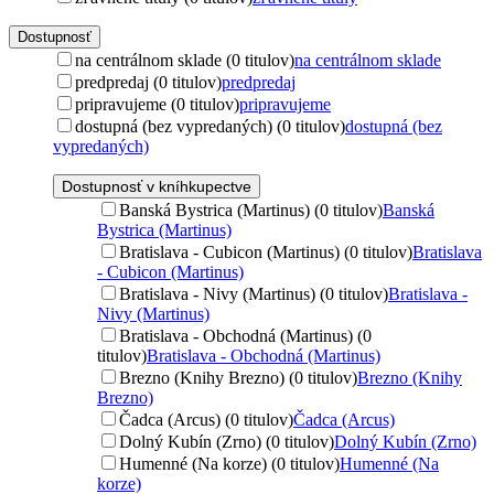
Dostupnosť
na centrálnom sklade (0 titulov)
na centrálnom sklade
predpredaj (0 titulov)
predpredaj
pripravujeme (0 titulov)
pripravujeme
dostupná (bez vypredaných) (0 titulov)
dostupná (bez
vypredaných)
Dostupnosť v kníhkupectve
Banská Bystrica (Martinus) (0 titulov)
Banská
Bystrica (Martinus)
Bratislava - Cubicon (Martinus) (0 titulov)
Bratislava
- Cubicon (Martinus)
Bratislava - Nivy (Martinus) (0 titulov)
Bratislava -
Nivy (Martinus)
Bratislava - Obchodná (Martinus) (0
titulov)
Bratislava - Obchodná (Martinus)
Brezno (Knihy Brezno) (0 titulov)
Brezno (Knihy
Brezno)
Čadca (Arcus) (0 titulov)
Čadca (Arcus)
Dolný Kubín (Zrno) (0 titulov)
Dolný Kubín (Zrno)
Humenné (Na korze) (0 titulov)
Humenné (Na
korze)