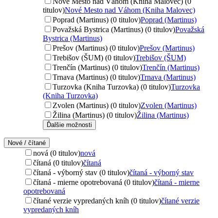
Nové Mesto nad Váhom (Kniha Malovec) (0
titulov)
Nové Mesto nad Váhom (Kniha Malovec)
Poprad (Martinus) (0 titulov)
Poprad (Martinus)
Považská Bystrica (Martinus) (0 titulov)
Považská
Bystrica (Martinus)
Prešov (Martinus) (0 titulov)
Prešov (Martinus)
Trebišov (ŠUM) (0 titulov)
Trebišov (ŠUM)
Trenčín (Martinus) (0 titulov)
Trenčín (Martinus)
Trnava (Martinus) (0 titulov)
Trnava (Martinus)
Turzovka (Kniha Turzovka) (0 titulov)
Turzovka
(Kniha Turzovka)
Zvolen (Martinus) (0 titulov)
Zvolen (Martinus)
Žilina (Martinus) (0 titulov)
Žilina (Martinus)
Ďalšie možnosti
Nové / čítané
nová (0 titulov)
nová
čítaná (0 titulov)
čítaná
čítaná - výborný stav (0 titulov)
čítaná - výborný stav
čítaná - mierne opotrebovaná (0 titulov)
čítaná - mierne
opotrebovaná
čítané verzie vypredaných kníh (0 titulov)
čítané verzie
vypredaných kníh