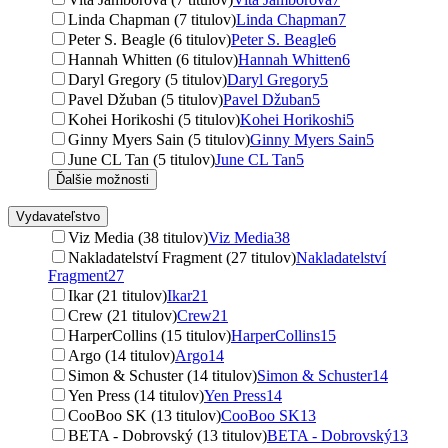
Linda Chapman (7 titulov)
Linda Chapman
7
Peter S. Beagle (6 titulov)
Peter S. Beagle
6
Hannah Whitten (6 titulov)
Hannah Whitten
6
Daryl Gregory (5 titulov)
Daryl Gregory
5
Pavel Džuban (5 titulov)
Pavel Džuban
5
Kohei Horikoshi (5 titulov)
Kohei Horikoshi
5
Ginny Myers Sain (5 titulov)
Ginny Myers Sain
5
June CL Tan (5 titulov)
June CL Tan
5
Ďalšie možnosti
Vydavateľstvo
Viz Media (38 titulov)
Viz Media
38
Nakladatelství Fragment (27 titulov)
Nakladatelství
Fragment
27
Ikar (21 titulov)
Ikar
21
Crew (21 titulov)
Crew
21
HarperCollins (15 titulov)
HarperCollins
15
Argo (14 titulov)
Argo
14
Simon & Schuster (14 titulov)
Simon & Schuster
14
Yen Press (14 titulov)
Yen Press
14
CooBoo SK (13 titulov)
CooBoo SK
13
BETA - Dobrovský (13 titulov)
BETA - Dobrovský
13