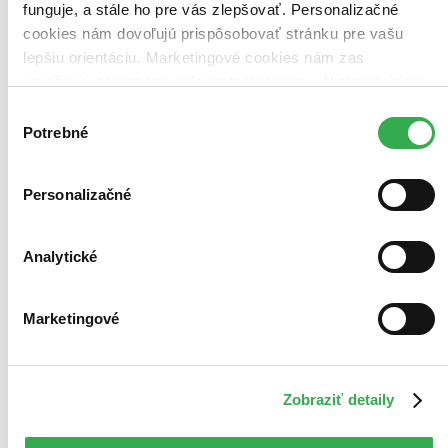
600 produktov
funguje, a stále ho pre vás zlepšovať. Personalizačné
cookies nám dovoľujú prispôsobovať stránku pre vašu
Použité filtre
lepšiu orientáciu. Marketingové cookies nám zas
Zrušiť filtre
Na tému nadprirodzené schopnosti
umožňujú zobrazenie relevantnej reklamy. Niektoré údaje
zdieľame aj s tretími stranami. Veľmi by nám pomohlo,
Výber
keby sme mohli používať všetky tieto cookies. Ďakujeme!
Potrebné
súhlasu
Personalizačné
Analytické
Marketingové
Zobraziť detaily