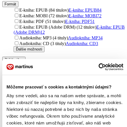
Formát
E-kniha: EPUB (84 titulov)
E-kniha: EPUB
84
E-kniha: MOBI (72 titulov)
E-kniha: MOBI
72
E-kniha: PDF (51 titulov)
E-kniha: PDF
51
E-kniha: EPUB (Adobe DRM) (12 titulov)
E-kniha: EPUB
(Adobe DRM)
12
Audiokniha: MP3 (4 tituly)
Audiokniha: MP3
4
Audiokniha: CD (3 tituly)
Audiokniha: CD
3
Ďalšie možnosti
Zúžiť výber
Zoradiť
Môžeme pracovať s cookies a kontaktnými údajmi?
Aby sme vedeli, ako sa na našom webe správate, a mohli
Bestsellery
vám zobraziť tie najlepšie tipy na knihy, zbierame cookies.
Top hodnotené
Novinky
Niektoré sú naozaj potrebné a bez nich by naša stránka
Najdrahšie
vôbec nefungovala. Okrem toho používame analytické
Najlacnejšie
cookies, ktoré nám umožňujú zisťovať, ako náš web
Najvyššia zľava