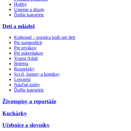
Hobby
Umenie a dizajn
Ďalšie kategórie
Deti a mládež
Knihorad – poradca kníh pre deti
Pre najmenších
Pre prvákov
Pre pubertiakov
Young Adult
Beletria
Rozprávky
Sci-fi, fantasy a komiksy
Leporelá
Náučné knihy
Ďalšie kategórie
Životopisy a reportáže
Kuchárky
Učebnice a slovníky