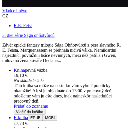
Vládce hněvu
CZ
R.E. Feist
3. diel série
Sága ohňotvůrců
Závěr epické fantasy trilogie Sága Ohňotvůrců z pera slavného R.
E. Feista. Marquensasem se přehnala ničivá válka. Nemilosrdní
nájezdníci povraždili tisíce nevinných, mezi něž patřila i Gwen,
milovaná žena kováře Declana...
Kniha
pevná väzba
19,10 €
Na sklade > 5 ks
Táto kniha sa môže na cestu ku vám vybrať prakticky
okamžite! Ak si ju objednáte do 13:00 v pracovný deň,
odošleme vám ju ešte dnes, inak najneskôr nasledujúci
pracovný deň.
Pridať do zoznamu
Vložiť do košíka
E-kniha
EPUB
MOBI
17,73 €