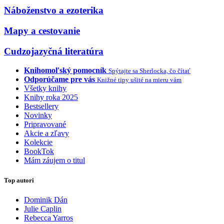
Náboženstvo a ezoterika
Mapy a cestovanie
Cudzojazyčná literatúra
Knihomoľský pomocník
Spýtajte sa Sherlocka, čo čítať
Odporúčame pre vás
Knižné tipy ušité na mieru vám
Všetky knihy
Knihy roka 2025
Bestsellery
Novinky
Pripravované
Akcie a zľavy
Kolekcie
BookTok
Mám záujem o titul
Top autori
Dominik Dán
Julie Caplin
Rebecca Yarros