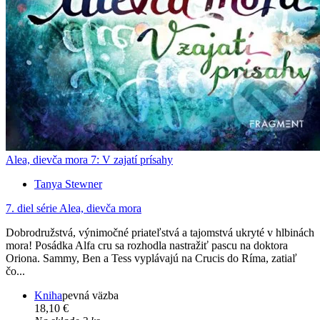
Alea, dievča mora 7: V zajatí prísahy
Tanya Stewner
7. diel série
Alea, dievča mora
Dobrodružstvá, výnimočné priateľstvá a tajomstvá ukryté v hlbinách
mora! Posádka Alfa cru sa rozhodla nastražiť pascu na doktora
Oriona. Sammy, Ben a Tess vyplávajú na Crucis do Ríma, zatiaľ
čo...
Kniha
pevná väzba
18,10 €