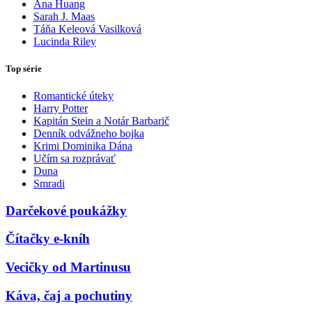
Ana Huang
Sarah J. Maas
Táňa Keleová Vasilková
Lucinda Riley
Top série
Romantické úteky
Harry Potter
Kapitán Stein a Notár Barbarič
Denník odvážneho bojka
Krimi Dominika Dána
Učím sa rozprávať
Duna
Smradi
Darčekové poukážky
Čítačky e-kníh
Vecičky od Martinusu
Káva, čaj a pochutiny