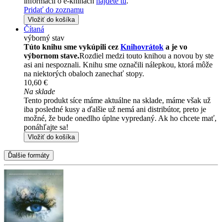
informácii o e-knihách
nájdete tu
.
Pridať do zoznamu
Vložiť do košíka
Čítaná
výborný stav
Túto knihu sme vykúpili cez
Knihovrátok
a je vo
výbornom stave.
Rozdiel medzi touto knihou a novou by ste
asi ani nespoznali. Knihu sme označili nálepkou, ktorá môže
na niektorých obaloch zanechať stopy.
10,60 €
Na sklade
Tento produkt síce máme aktuálne na sklade, máme však už
iba posledné kusy a ďalšie už nemá ani distribútor, preto je
možné, že bude onedlho úplne vypredaný. Ak ho chcete mať,
ponáhľajte sa!
Vložiť do košíka
Ďalšie formáty