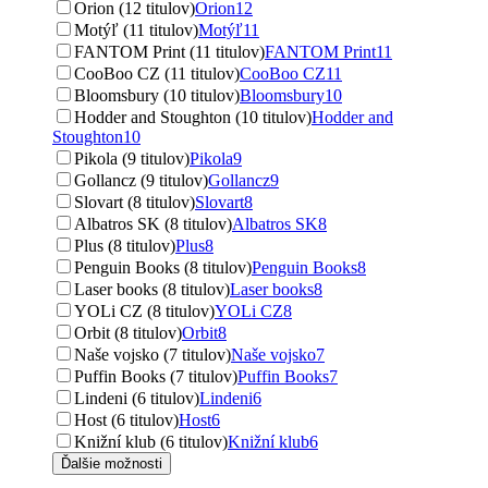
Orion (12 titulov)
Orion
12
Motýľ (11 titulov)
Motýľ
11
FANTOM Print (11 titulov)
FANTOM Print
11
CooBoo CZ (11 titulov)
CooBoo CZ
11
Bloomsbury (10 titulov)
Bloomsbury
10
Hodder and Stoughton (10 titulov)
Hodder and
Stoughton
10
Pikola (9 titulov)
Pikola
9
Gollancz (9 titulov)
Gollancz
9
Slovart (8 titulov)
Slovart
8
Albatros SK (8 titulov)
Albatros SK
8
Plus (8 titulov)
Plus
8
Penguin Books (8 titulov)
Penguin Books
8
Laser books (8 titulov)
Laser books
8
YOLi CZ (8 titulov)
YOLi CZ
8
Orbit (8 titulov)
Orbit
8
Naše vojsko (7 titulov)
Naše vojsko
7
Puffin Books (7 titulov)
Puffin Books
7
Lindeni (6 titulov)
Lindeni
6
Host (6 titulov)
Host
6
Knižní klub (6 titulov)
Knižní klub
6
Ďalšie možnosti