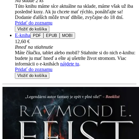
Na sklade 2 ks
Túto knihu máme síce aktuálne na sklade, máme však už iba
posledné kusy. Ak ju chcete mať rýchlo, ponáhľajte sa!
Dodanie ďalších môže trvať dlhšie, zvyčajne do 18 dní.
Pridať do zoznamu
Vložiť do košíka
E-kniha
PDF
EPUB
MOBI
12,60 €
Ihneď na stiahnutie
Máte čítačku, tablet alebo mobil? Stiahnite si do nich e-knihu:
budete ju mať hneď a ešte aj ušetríte život stromom. Viac
informácii o e-knihách
nájdete tu
.
Pridať do zoznamu
Vložiť do košíka