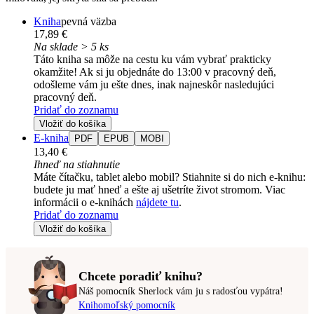
Kniha
pevná väzba
17,89 €
Na sklade > 5 ks
Táto kniha sa môže na cestu ku vám vybrať prakticky
okamžite! Ak si ju objednáte do 13:00 v pracovný deň,
odošleme vám ju ešte dnes, inak najneskôr nasledujúci
pracovný deň.
Pridať do zoznamu
Vložiť do košíka
E-kniha
PDF
EPUB
MOBI
13,40 €
Ihneď na stiahnutie
Máte čítačku, tablet alebo mobil? Stiahnite si do nich e-knihu:
budete ju mať hneď a ešte aj ušetríte život stromom. Viac
informácii o e-knihách
nájdete tu
.
Pridať do zoznamu
Vložiť do košíka
Chcete poradiť knihu?
Náš pomocník Sherlock vám ju s radosťou vypátra!
Knihomoľský pomocník