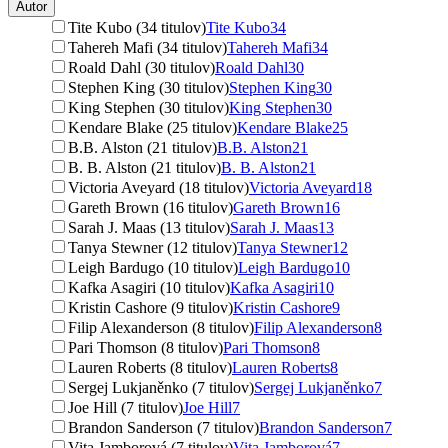
Autor
Tite Kubo (34 titulov)
Tite Kubo
34
Tahereh Mafi (34 titulov)
Tahereh Mafi
34
Roald Dahl (30 titulov)
Roald Dahl
30
Stephen King (30 titulov)
Stephen King
30
King Stephen (30 titulov)
King Stephen
30
Kendare Blake (25 titulov)
Kendare Blake
25
B.B. Alston (21 titulov)
B.B. Alston
21
B. B. Alston (21 titulov)
B. B. Alston
21
Victoria Aveyard (18 titulov)
Victoria Aveyard
18
Gareth Brown (16 titulov)
Gareth Brown
16
Sarah J. Maas (13 titulov)
Sarah J. Maas
13
Tanya Stewner (12 titulov)
Tanya Stewner
12
Leigh Bardugo (10 titulov)
Leigh Bardugo
10
Kafka Asagiri (10 titulov)
Kafka Asagiri
10
Kristin Cashore (9 titulov)
Kristin Cashore
9
Filip Alexanderson (8 titulov)
Filip Alexanderson
8
Pari Thomson (8 titulov)
Pari Thomson
8
Lauren Roberts (8 titulov)
Lauren Roberts
8
Sergej Lukjaněnko (7 titulov)
Sergej Lukjaněnko
7
Joe Hill (7 titulov)
Joe Hill
7
Brandon Sanderson (7 titulov)
Brandon Sanderson
7
Vita Jamborová (7 titulov)
Vita Jamborová
7