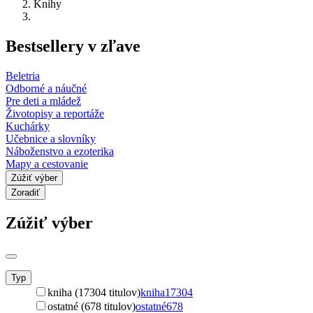
Knihy
Bestsellery v zľave
Beletria
Odborné a náučné
Pre deti a mládež
Životopisy a reportáže
Kuchárky
Učebnice a slovníky
Náboženstvo a ezoterika
Mapy a cestovanie
Zúžiť výber
Zoradiť
Zúžiť výber
Typ
kniha (17304 titulov)
kniha
17304
ostatné (678 titulov)
ostatné
678