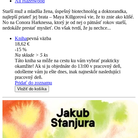
Ali Hazelwood
Starší muž a mladšia žena, úspešný biotechnológ a doktorandka,
najlepší priateľ jej brata – Maya Killgorová vie, že to znie ako klišé.
No na Conora Harknessa, ktorý je od nej o pätnásť rokov starší,
nedokáže prestať myslieť. On však tvrdí, že ju nechce...
Kniha
pevná väzba
18,62 €
-15 %
Na sklade > 5 ks
Táto kniha sa môže na cestu ku vám vybrať prakticky
okamžite! Ak si ju objednáte do 13:00 v pracovný deň,
odošleme vám ju ešte dnes, inak najneskôr nasledujúci
pracovný deň.
Pridať do zoznamu
Vložiť do košíka