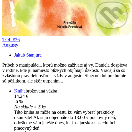
TOP #26
Augusty
Jakub Stanjura
Príbeh o manipulácii, ktorú možno zažívate aj vy. Daniela dospieva
v rodine, kde ju namiesto blízkych objímajú úzkosti. Vracajú sa so
zvláštnou pravidelnosťou – vždy v auguste. Slnečné dni pre ňu nie
sú pôžitkom, ale skôr utrpením...
Kniha
brožovaná väzba
14,24 €
-6 %
Na sklade > 5 ks
Táto kniha sa môže na cestu ku vám vybrať prakticky
okamžite! Ak si ju objednáte do 13:00 v pracovný deň,
odošleme vám ju ešte dnes, inak najneskôr nasledujúci
pracovný deň.