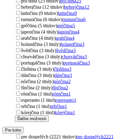
poľština (25 titulov)
poľština
25
hebrejčina (12 titulov)
hebrejčina
12
latinčina (9 titulov)
latinčina
9
rumunčina (6 titulov)
rumunčina
6
gréčtina (5 titulov)
gréčtina
5
japončina (4 tituly)
japončina
4
arabčina (4 tituly)
arabčina
4
holandčina (3 tituly)
holandčina
3
švédčina (3 tituly)
švédčina
3
chorvátčina (3 tituly)
chorvátčina
3
portugalčina (3 tituly)
portugalčina
3
čínština (3 tituly)
čínština
3
dánčina (3 tituly)
dánčina
3
nórčina (2 tituly)
nórčina
2
fínčina (2 tituly)
fínčina
2
rómčina (1 titul)
rómčina
1
esperanto (1 titul)
esperanto
1
srbčina (1 titul)
srbčina
1
kórejčina (1 titul)
kórejčina
1
Ďalšie možnosti
Pre koho
pre dospelých (2221 titulov)
pre dospelých
2221