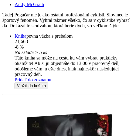
Andy McGrath
Tadej Pogačar nie je ako ostatní profesionálni cyklisti. Slovinec je
športový fenomén. Vyhral takmer všetko, čo sa v cyklistike vyhrať
dá. Dokázal to s odvahou, ktorá berie dych, vo veľkom štýle ...
Kniha
pevná väzba s prebalom
21,66 €
-8 %
Na sklade > 5 ks
Táto kniha sa môže na cestu ku vám vybrať prakticky
okamžite! Ak si ju objednáte do 13:00 v pracovný deň,
odošleme vám ju ešte dnes, inak najneskôr nasledujúci
pracovný deň.
Pridať do zoznamu
Vložiť do košíka