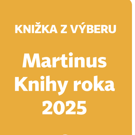
Doručenie
Kníhkupectvá
Knihovrátok
Poukážky
Knižný blog
Kontakt
E-knihy
Audioknihy
Hry
Filmy
Knihy
Doplnky
Vyhľadávanie
Prihlásiť
Vyhľadávanie
Knihy
E-knihy
Audioknihy
Hry
Filmy
Doplnky