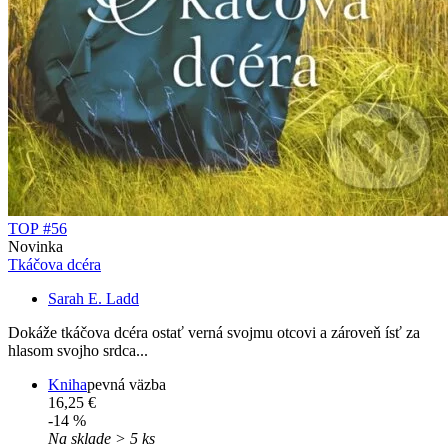
TOP #56
Novinka
Tkáčova dcéra
Sarah E. Ladd
Dokáže tkáčova dcéra ostať verná svojmu otcovi a zároveň ísť za
hlasom svojho srdca...
Kniha
pevná väzba
16,25 €
-14 %
Na sklade > 5 ks