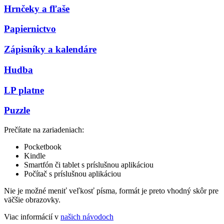
Hrnčeky a fľaše
Papiernictvo
Zápisníky a kalendáre
Hudba
LP platne
Puzzle
Prečítate na zariadeniach:
Pocketbook
Kindle
Smartfón či tablet s príslušnou aplikáciou
Počítač s príslušnou aplikáciou
Nie je možné meniť veľkosť písma, formát je preto vhodný skôr pre
väčšie obrazovky.
Viac informácií v
našich návodoch