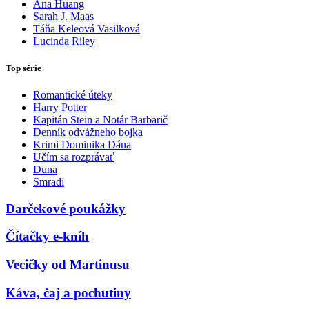
Ana Huang
Sarah J. Maas
Táňa Keleová Vasilková
Lucinda Riley
Top série
Romantické úteky
Harry Potter
Kapitán Stein a Notár Barbarič
Denník odvážneho bojka
Krimi Dominika Dána
Učím sa rozprávať
Duna
Smradi
Darčekové poukážky
Čítačky e-kníh
Vecičky od Martinusu
Káva, čaj a pochutiny