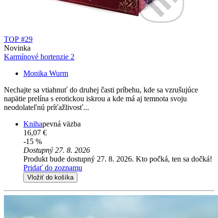
TOP #29
Novinka
Karmínové hortenzie 2
Monika Wurm
Nechajte sa vtiahnuť do druhej časti príbehu, kde sa vzrušujúce
napätie prelína s erotickou iskrou a kde má aj temnota svoju
neodolateľnú príťažlivosť...
Kniha
pevná väzba
16,07 €
-15 %
Dostupný 27. 8. 2026
Produkt bude dostupný 27. 8. 2026. Kto počká, ten sa dočká!
Pridať do zoznamu
Vložiť do košíka