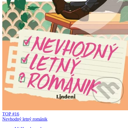
TOP #16
Nevhodný letný románik