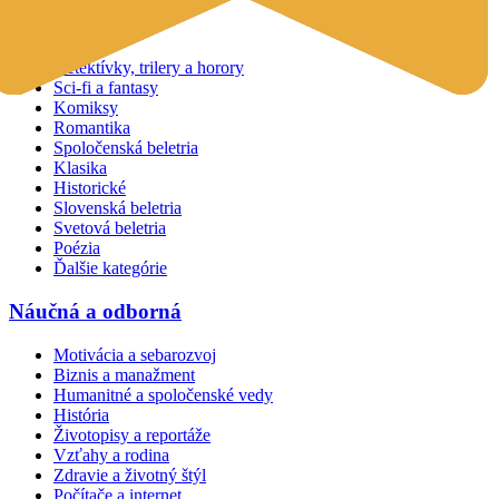
Beletria
Detektívky, trilery a horory
Sci-fi a fantasy
Komiksy
Romantika
Spoločenská beletria
Klasika
Historické
Slovenská beletria
Svetová beletria
Poézia
Ďalšie kategórie
Náučná a odborná
Motivácia a sebarozvoj
Biznis a manažment
Humanitné a spoločenské vedy
História
Životopisy a reportáže
Vzťahy a rodina
Zdravie a životný štýl
Počítače a internet