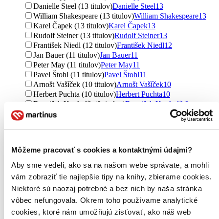
Danielle Steel (13 titulov)
Danielle Steel
13
William Shakespeare (13 titulov)
William Shakespeare
13
Karel Čapek (13 titulov)
Karel Čapek
13
Rudolf Steiner (13 titulov)
Rudolf Steiner
13
František Niedl (12 titulov)
František Niedl
12
Jan Bauer (11 titulov)
Jan Bauer
11
Peter May (11 titulov)
Peter May
11
Pavel Štohl (11 titulov)
Pavel Štohl
11
Arnošt Vašíček (10 titulov)
Arnošt Vašíček
10
Herbert Puchta (10 titulov)
Herbert Puchta
10
František Koukolík (9 titulov)
František Koukolík
9
Ladislav Beran (9 titulov)
Ladislav Beran
9
Michael Connelly (8 titulov)
Michael Connelly
8
Ivan Kňaze (8 titulov)
Ivan Kňaze
8
Johann Sebastian Bach (8 titulov)
Johann Sebastian Bach
8
Môžeme pracovať s cookies a kontaktnými údajmi?
G. Gerngross (8 titulov)
G. Gerngross
8
Eloisa James (8 titulov)
Eloisa James
8
Aby sme vedeli, ako sa na našom webe správate, a mohli
Ďalšie možnosti
vám zobraziť tie najlepšie tipy na knihy, zbierame cookies.
Niektoré sú naozaj potrebné a bez nich by naša stránka
Vydavateľstvo
vôbec nefungovala. Okrem toho používame analytické
Penguin Books (322 titulov)
Penguin Books
322
Moba (319 titulov)
Moba
319
cookies, ktoré nám umožňujú zisťovať, ako náš web