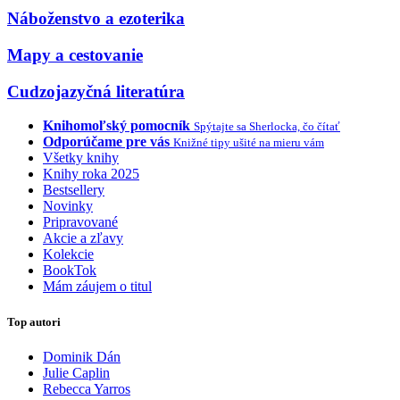
Náboženstvo a ezoterika
Mapy a cestovanie
Cudzojazyčná literatúra
Knihomoľský pomocník
Spýtajte sa Sherlocka, čo čítať
Odporúčame pre vás
Knižné tipy ušité na mieru vám
Všetky knihy
Knihy roka 2025
Bestsellery
Novinky
Pripravované
Akcie a zľavy
Kolekcie
BookTok
Mám záujem o titul
Top autori
Dominik Dán
Julie Caplin
Rebecca Yarros