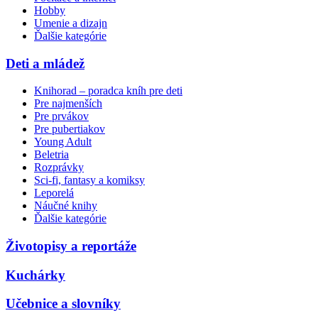
Hobby
Umenie a dizajn
Ďalšie kategórie
Deti a mládež
Knihorad – poradca kníh pre deti
Pre najmenších
Pre prvákov
Pre pubertiakov
Young Adult
Beletria
Rozprávky
Sci-fi, fantasy a komiksy
Leporelá
Náučné knihy
Ďalšie kategórie
Životopisy a reportáže
Kuchárky
Učebnice a slovníky