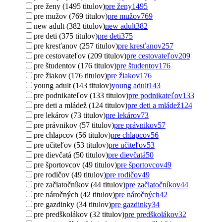
pre ženy (1495 titulov)
pre ženy
1495
pre mužov (769 titulov)
pre mužov
769
new adult (382 titulov)
new adult
382
pre deti (375 titulov)
pre deti
375
pre kresťanov (257 titulov)
pre kresťanov
257
pre cestovateľov (209 titulov)
pre cestovateľov
209
pre študentov (176 titulov)
pre študentov
176
pre žiakov (176 titulov)
pre žiakov
176
young adult (143 titulov)
young adult
143
pre podnikateľov (133 titulov)
pre podnikateľov
133
pre deti a mládež (124 titulov)
pre deti a mládež
124
pre lekárov (73 titulov)
pre lekárov
73
pre právnikov (57 titulov)
pre právnikov
57
pre chlapcov (56 titulov)
pre chlapcov
56
pre učiteľov (53 titulov)
pre učiteľov
53
pre dievčatá (50 titulov)
pre dievčatá
50
pre športovcov (49 titulov)
pre športovcov
49
pre rodičov (49 titulov)
pre rodičov
49
pre začiatočníkov (44 titulov)
pre začiatočníkov
44
pre náročných (42 titulov)
pre náročných
42
pre gazdinky (34 titulov)
pre gazdinky
34
pre predškolákov (32 titulov)
pre predškolákov
32