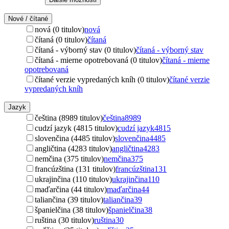
Nové / čítané
nová (0 titulov)
nová
čítaná (0 titulov)
čítaná
čítaná - výborný stav (0 titulov)
čítaná - výborný stav
čítaná - mierne opotrebovaná (0 titulov)
čítaná - mierne
opotrebovaná
čítané verzie vypredaných kníh (0 titulov)
čítané verzie
vypredaných kníh
Jazyk
čeština (8989 titulov)
čeština
8989
cudzí jazyk (4815 titulov)
cudzí jazyk
4815
slovenčina (4485 titulov)
slovenčina
4485
angličtina (4283 titulov)
angličtina
4283
nemčina (375 titulov)
nemčina
375
francúzština (131 titulov)
francúzština
131
ukrajinčina (110 titulov)
ukrajinčina
110
maďarčina (44 titulov)
maďarčina
44
taliančina (39 titulov)
taliančina
39
španielčina (38 titulov)
španielčina
38
ruština (30 titulov)
ruština
30