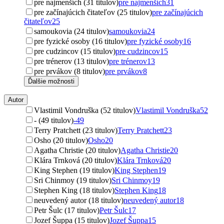
pre najmenších (31 titulov)
pre najmenších
31
pre začínajúcich čitateľov (25 titulov)
pre začínajúcich
čitateľov
25
samoukovia (24 titulov)
samoukovia
24
pre fyzické osoby (16 titulov)
pre fyzické osoby
16
pre cudzincov (15 titulov)
pre cudzincov
15
pre trénerov (13 titulov)
pre trénerov
13
pre prvákov (8 titulov)
pre prvákov
8
Ďalšie možnosti
Autor
Vlastimil Vondruška (52 titulov)
Vlastimil Vondruška
52
- (49 titulov)
-
49
Terry Pratchett (23 titulov)
Terry Pratchett
23
Osho (20 titulov)
Osho
20
Agatha Christie (20 titulov)
Agatha Christie
20
Klára Trnková (20 titulov)
Klára Trnková
20
King Stephen (19 titulov)
King Stephen
19
Sri Chinmoy (19 titulov)
Sri Chinmoy
19
Stephen King (18 titulov)
Stephen King
18
neuvedený autor (18 titulov)
neuvedený autor
18
Petr Šulc (17 titulov)
Petr Šulc
17
Jozef Šuppa (15 titulov)
Jozef Šuppa
15