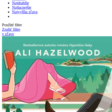
Najdrahšie
Najlacnejšie
Najvyššia zľava
Použité filtre
Zrušiť filtre
v zľave