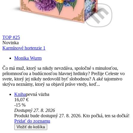
TOP #25
Novinka
Karmínové hortenzie 1
Monika Wurm
Čo má muž, ktorý sa nikdy nevzdáva, spoločné s minulosťou,
prítomnosťou a budúcnosťou hlavnej hrdinky? Prežije Celeste vo
svete, ktorý jej nikdy nedovolil byť slobodnou? A aké tajomstvo
skrýva neznámy, ktorý sa objavil práve vtedy, keď...
Kniha
pevná väzba
16,07 €
-15 %
Dostupný 27. 8. 2026
Produkt bude dostupný 27. 8. 2026. Kto počká, ten sa dočká!
Pridať do zoznamu
Vložiť do košíka