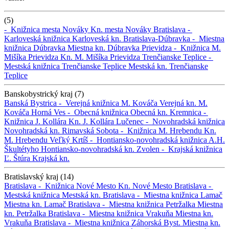
(5)
-
Knižnica mesta Nováky
Kn. mesta Nováky
Bratislava -
Karloveská knižnica
Karloveská kn.
Bratislava-Dúbravka -
Miestna
knižnica Dúbravka
Miestna kn. Dúbravka
Prievidza -
Knižnica M.
Mišíka Prievidza
Kn. M. Mišíka Prievidza
Trenčianske Teplice -
Mestská knižnica Trenčianske Teplice
Mestská kn. Trenčianske
Teplice
Banskobystrický kraj (7)
Banská Bystrica -
Verejná knižnica M. Kováča
Verejná kn. M.
Kováča
Horná Ves -
Obecná knižnica
Obecná kn.
Kremnica -
Knižnica J. Kollára
Kn. J. Kollára
Lučenec -
Novohradská knižnica
Novohradská kn.
Rimavská Sobota -
Knižnica M. Hrebendu
Kn.
M. Hrebendu
Veľký Krtíš -
Hontiansko-novohradská knižnica A.H.
Škultétyho
Hontiansko-novohradská kn.
Zvolen -
Krajská knižnica
Ľ. Štúra
Krajská kn.
Bratislavský kraj (14)
Bratislava -
Knižnica Nové Mesto
Kn. Nové Mesto
Bratislava -
Mestská knižnica
Mestská kn.
Bratislava -
Miestna knižnica Lamač
Miestna kn. Lamač
Bratislava -
Miestna knižnica Petržalka
Miestna
kn. Petržalka
Bratislava -
Miestna knižnica Vrakuňa
Miestna kn.
Vrakuňa
Bratislava -
Miestna knižnica Záhorská Byst.
Miestna kn.