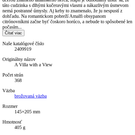
táto cudzinka s dlhými kučeravými vlasmi a nákazlivým úsmevom
nemá postranné úmysly. Aj keby to znamenalo, že ju nespustí z
dohľadu. Na romantickom pobreží Amalfi obsypanom
citrónovníkmi začne byť čoskoro horúco, a nebude to spôsobené len
počasím...
Čítať viac
Naše katalógové číslo
2409919
Originálny názov
A Villa with a View
Počet strán
368
Väzba
brožovaná väzba
Rozmer
145×205 mm
Hmotnosť
405 g