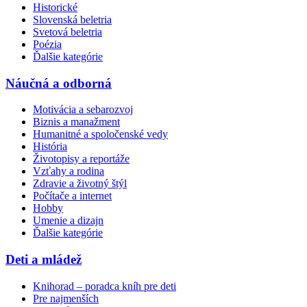
Historické
Slovenská beletria
Svetová beletria
Poézia
Ďalšie kategórie
Náučná a odborná
Motivácia a sebarozvoj
Biznis a manažment
Humanitné a spoločenské vedy
História
Životopisy a reportáže
Vzťahy a rodina
Zdravie a životný štýl
Počítače a internet
Hobby
Umenie a dizajn
Ďalšie kategórie
Deti a mládež
Knihorad – poradca kníh pre deti
Pre najmenších