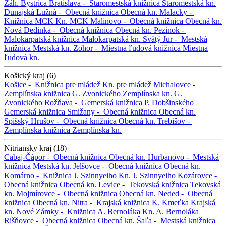
Záh. Bystrica
Bratislava -
Staromestská knižnica
Staromestská kn.
Dunajská Lužná -
Obecná knižnica
Obecná kn.
Malacky -
Knižnica MCK
Kn. MCK
Malinovo -
Obecná knižnica
Obecná kn.
Nová Dedinka -
Obecná knižnica
Obecná kn.
Pezinok -
Malokarpatská knižnica
Malokarpatská kn.
Svätý Jur -
Mestská
knižnica
Mestská kn.
Zohor -
Miestna ľudová knižnica
Miestna
ľudová kn.
Košický kraj (6)
Košice -
Knižnica pre mládež
Kn. pre mládež
Michalovce -
Zemplínska knižnica G. Zvonického
Zemplínska kn. G.
Zvonického
Rožňava -
Gemerská knižnica P. Dobšinského
Gemerská knižnica
Smižany -
Obecná knižnica
Obecná kn.
Spišský Hrušov -
Obecná knižnica
Obecná kn.
Trebišov -
Zemplínska knižnica
Zemplínska kn.
Nitriansky kraj (18)
Cabaj-Čápor -
Obecná knižnica
Obecná kn.
Hurbanovo -
Mestská
knižnica
Mestská kn.
Jelšovce -
Obecná knižnica
Obecná kn.
Komárno -
Knižnica J. Szinnyeiho
Kn. J. Szinnyeiho
Kozárovce -
Obecná knižnica
Obecná kn.
Levice -
Tekovská knižnica
Tekovská
kn.
Mojmírovce -
Obecná knižnica
Obecná kn.
Neded -
Obecná
knižnica
Obecná kn.
Nitra -
Krajská knižnica K. Kmeťka
Krajská
kn.
Nové Zámky -
Knižnica A. Bernoláka
Kn. A. Bernoláka
Rišňovce -
Obecná knižnica
Obecná kn.
Šaľa -
Mestská knižnica