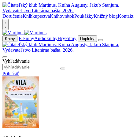
Doručenie
Kníhkupectvá
Knihovrátok
Poukážky
Knižný blog
Kontakt
E-knihy
Audioknihy
Hry
Filmy
Knihy
Doplnky
Vyhľadávanie
Prihlásiť