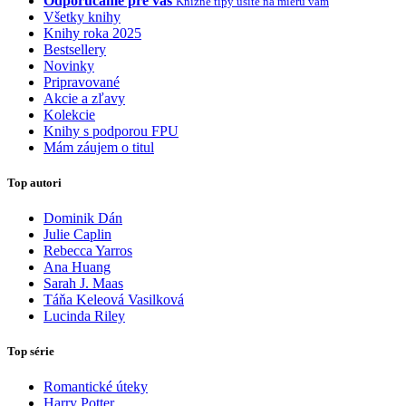
Odporúčame pre vás
Knižné tipy ušité na mieru vám
Všetky knihy
Knihy roka 2025
Bestsellery
Novinky
Pripravované
Akcie a zľavy
Kolekcie
Knihy s podporou FPU
Mám záujem o titul
Top autori
Dominik Dán
Julie Caplin
Rebecca Yarros
Ana Huang
Sarah J. Maas
Táňa Keleová Vasilková
Lucinda Riley
Top série
Romantické úteky
Harry Potter