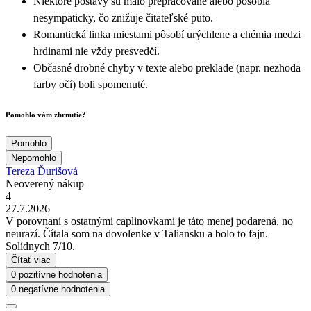
Niektoré postavy sú málo prepracované alebo pôsobia
nesympaticky, čo znižuje čitateľské puto.
Romantická linka miestami pôsobí urýchlene a chémia medzi
hrdinami nie vždy presvedčí.
Občasné drobné chyby v texte alebo preklade (napr. nezhoda
farby očí) boli spomenuté.
Pomohlo vám zhrnutie?
Pomohlo
Nepomohlo
Tereza Ďurišová
Neoverený nákup
4
27.7.2026
V porovnaní s ostatnými caplinovkami je táto menej podarená, no
neurazí. Čítala som na dovolenke v Taliansku a bolo to fajn.
Solídnych 7/10.
Čítať viac
0 pozitívne hodnotenia
0 negatívne hodnotenia