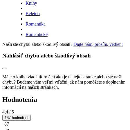
Knihy
Beletria
Romantika
Romantické
Našli ste chybu alebo škodlivý obsah?
Dajte nám, prosím, vedieť!
Nahlásiť chybu alebo škodlivý obsah
Máte o knihe viac informácií ako je na tejto stránke alebo ste našli
chybu? Budeme vám veľmi vďační, ak nám pomôžete s doplnením
informácií na našich stránkach.
Hodnotenia
4,4
/ 5
137 hodnotení
87