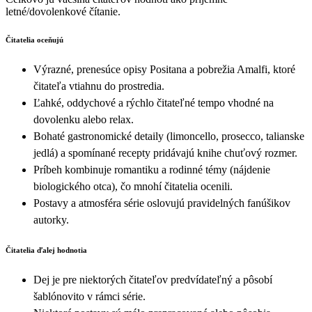
letné/dovolenkové čítanie.
Čitatelia oceňujú
Výrazné, prenesúce opisy Positana a pobrežia Amalfi, ktoré
čitateľa vtiahnu do prostredia.
Ľahké, oddychové a rýchlo čitateľné tempo vhodné na
dovolenku alebo relax.
Bohaté gastronomické detaily (limoncello, prosecco, talianske
jedlá) a spomínané recepty pridávajú knihe chuťový rozmer.
Príbeh kombinuje romantiku a rodinné témy (nájdenie
biologického otca), čo mnohí čitatelia ocenili.
Postavy a atmosféra série oslovujú pravidelných fanúšikov
autorky.
Čitatelia ďalej hodnotia
Dej je pre niektorých čitateľov predvídateľný a pôsobí
šablónovito v rámci série.