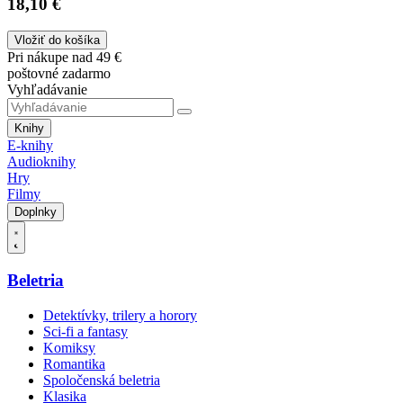
18,10 €
Vložiť do košíka
Pri nákupe nad 49 €
poštovné zadarmo
Vyhľadávanie
Knihy
E-knihy
Audioknihy
Hry
Filmy
Doplnky
Beletria
Detektívky, trilery a horory
Sci-fi a fantasy
Komiksy
Romantika
Spoločenská beletria
Klasika