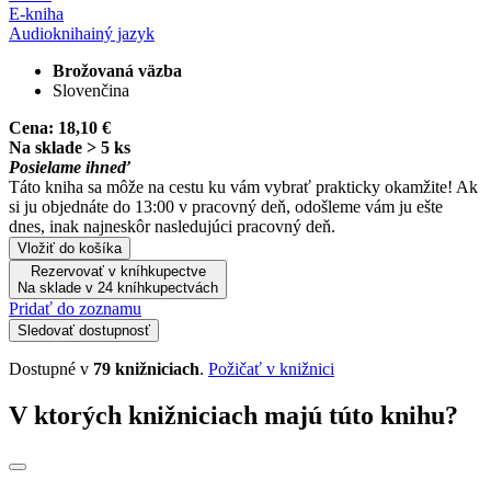
E-kniha
Audiokniha
iný jazyk
Brožovaná väzba
Slovenčina
Cena:
18,10 €
Na sklade > 5 ks
Posielame ihneď
Táto kniha sa môže na cestu ku vám vybrať prakticky okamžite! Ak
si ju objednáte do 13:00 v pracovný deň, odošleme vám ju ešte
dnes, inak najneskôr nasledujúci pracovný deň.
Vložiť do košíka
Rezervovať v kníhkupectve
Na sklade v 24 kníhkupectvách
Pridať do zoznamu
Sledovať dostupnosť
Dostupné v
79 knižniciach
.
Požičať v knižnici
V ktorých knižniciach majú túto knihu?