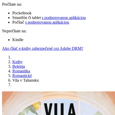
Prečítate na:
Pocketbook
Smartfón či tablet
s podporovanou aplikáciou
Počítač
s podporovanou aplikáciou
Neprečítate na:
Kindle
Ako čítať e-knihy zabezpečené cez Adobe DRM?
Knihy
Beletria
Romantika
Romantické
Vila v Taliansku