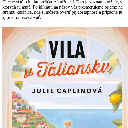
Chcete si túto knihu požičať z knižnice? Toto je zoznam knižníc, v
ktorých ju majú. Po kliknutí na názov vás presmerujeme priamo na
stránku knižnice, kde si môžete overiť jej dostupnosť a prípadne ju
aj priamo rezervovať.