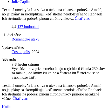
Julie Caplin
Textilná umelkyňa Lia sníva o úteku na talianske pobrežie Amalfi,
no jej plány sa skomplikujú, keď stretne neodolateľného Raphaela.
Ich stretnutie na pobreží plnom citrónovníkov...
Čítať viac
4,4
137 hodnotení
11. diel série
Romantické úteky
Vydavateľstvo
Cosmopolis
, 2024
368 strán
7-8 hodín čítania
Vychádzame z priemerného údaju o rýchlosti čítania 230 slov
za minútu, od knihy ku knihe a čitateľa ku čitateľovi sa to
však môže líšiť.
Textilná umelkyňa Lia sníva o úteku na talianske pobrežie Amalfi,
no jej plány sa skomplikujú, keď stretne neodolateľného Raphaela.
Ich stretnutie na pobreží plnom citrónovníkov prinesie nečakané
vášne.
Čítať viac
Kniha