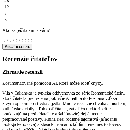
28
12
7
3
Ako sa páčila kniha vám?
Pridať recenziu
Recenzie čitateľov
Zhrnutie recenzií
Zosumarizované pomocou AI, ktorá môže robiť chyby.
Vila v Taliansku je typická oddychovka zo série Romantické úteky,
ktorá čitateľa prenesie na pobrežie Amalfi a do Positana vďaka
živým opisom prostredia a jedla. Mnohé recenzie chvália atmosféru,
kulinárske detaily a ľahkosť čítania, zatiaľ čo niektorí kritici
poukazujú na predvídateľný a šablónovitý dej či menej
prepracované postavy. Kniha rieši rodinné tajomstvá (hľadanie
biologického otca) a klasickú romantickú líniu enemies-to-lovers.
Celkovo ju väčšina čitateľov hodnotí ako príjemné