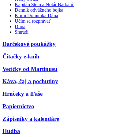
Kapitán Stein a Notár Barbarič
Denník odvážneho bojka
Krimi Dominika Dána
Učím sa rozprávať
Duna
Smradi
Darčekové poukážky
Čítačky e-kníh
Vecičky od Martinusu
Káva, čaj a pochutiny
Hrnčeky a fľaše
Papiernictvo
Zápisníky a kalendáre
Hudba