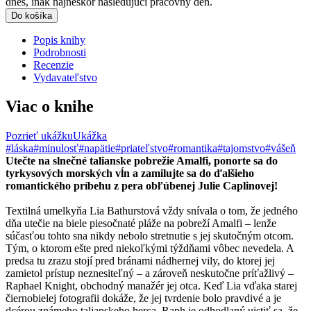
dnes, inak najneskôr nasledujúci pracovný deň.
Do košíka
Popis knihy
Podrobnosti
Recenzie
Vydavateľstvo
Viac o knihe
Pozrieť ukážku
Ukážka
#láska
#minulosť
#napätie
#priateľstvo
#romantika
#tajomstvo
#vášeň
Utečte na slnečné talianske pobrežie Amalfi, ponorte sa do
tyrkysových morských vĺn a zamilujte sa do ďalšieho
romantického príbehu z pera obľúbenej Julie Caplinovej!
Textilná umelkyňa Lia Bathurstová vždy snívala o tom, že jedného
dňa utečie na biele piesočnaté pláže na pobreží Amalfi – lenže
súčasťou tohto sna nikdy nebolo stretnutie s jej skutočným otcom.
Tým, o ktorom ešte pred niekoľkými týždňami vôbec nevedela. A
predsa tu zrazu stojí pred bránami nádhernej vily, do ktorej jej
zamietol prístup neznesiteľný – a zároveň neskutočne príťažlivý –
Raphael Knight, obchodný manažér jej otca. Keď Lia vďaka starej
čiernobielej fotografii dokáže, že jej tvrdenie bolo pravdivé a je
dcérou známeho talianskeho herca, Raph je odhodlaný uistiť sa, že