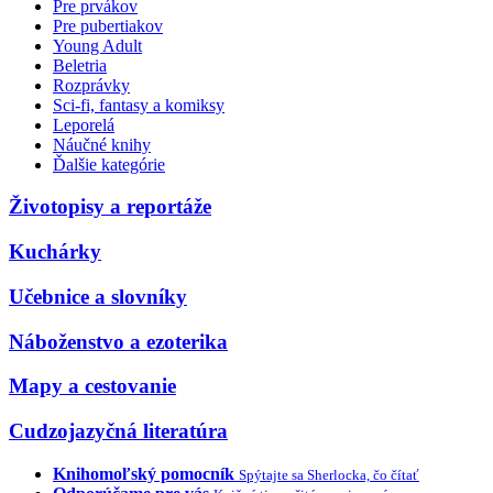
Pre prvákov
Pre pubertiakov
Young Adult
Beletria
Rozprávky
Sci-fi, fantasy a komiksy
Leporelá
Náučné knihy
Ďalšie kategórie
Životopisy a reportáže
Kuchárky
Učebnice a slovníky
Náboženstvo a ezoterika
Mapy a cestovanie
Cudzojazyčná literatúra
Knihomoľský pomocník
Spýtajte sa Sherlocka, čo čítať