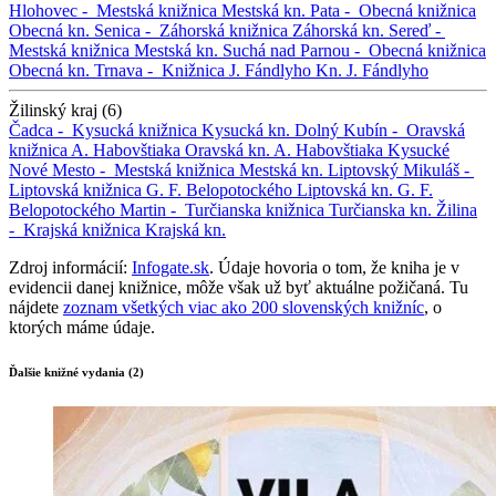
Hlohovec -
Mestská knižnica
Mestská kn.
Pata -
Obecná knižnica
Obecná kn.
Senica -
Záhorská knižnica
Záhorská kn.
Sereď -
Mestská knižnica
Mestská kn.
Suchá nad Parnou -
Obecná knižnica
Obecná kn.
Trnava -
Knižnica J. Fándlyho
Kn. J. Fándlyho
Žilinský kraj (6)
Čadca -
Kysucká knižnica
Kysucká kn.
Dolný Kubín -
Oravská
knižnica A. Habovštiaka
Oravská kn. A. Habovštiaka
Kysucké
Nové Mesto -
Mestská knižnica
Mestská kn.
Liptovský Mikuláš -
Liptovská knižnica G. F. Belopotockého
Liptovská kn. G. F.
Belopotockého
Martin -
Turčianska knižnica
Turčianska kn.
Žilina
-
Krajská knižnica
Krajská kn.
Zdroj informácií:
Infogate.sk
. Údaje hovoria o tom, že kniha je v
evidencii danej knižnice, môže však už byť aktuálne požičaná. Tu
nájdete
zoznam všetkých viac ako 200 slovenských knižníc
, o
ktorých máme údaje.
Ďalšie knižné vydania (2)