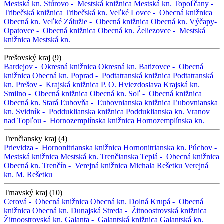
Mestská kn.
Štúrovo -
Mestská knižnica
Mestská kn.
Topoľčany -
Tribečská knižnica
Tribečská kn.
Veľké Lovce -
Obecná knižnica
Obecná kn.
Veľké Zálužie -
Obecná knižnica
Obecná kn.
Výčapy-
Opatovce -
Obecná knižnica
Obecná kn.
Želiezovce -
Mestská
knižnica
Mestská kn.
Prešovský kraj (9)
Bardejov -
Okresná knižnica
Okresná kn.
Batizovce -
Obecná
knižnica
Obecná kn.
Poprad -
Podtatranská knižnica
Podtatranská
kn.
Prešov -
Krajská knižnica P. O. Hviezdoslava
Krajská kn.
Smilno -
Obecná knižnica
Obecná kn.
Soľ -
Obecná knižnica
Obecná kn.
Stará Ľubovňa -
Ľubovnianska knižnica
Ľubovnianska
kn.
Svidník -
Podduklianska knižnica
Podduklianska kn.
Vranov
nad Topľou -
Hornozemplínska knižnica
Hornozemplínska kn.
Trenčiansky kraj (4)
Prievidza -
Hornonitrianska knižnica
Hornonitrianska kn.
Púchov -
Mestská knižnica
Mestská kn.
Trenčianska Teplá -
Obecná knižnica
Obecná kn.
Trenčín -
Verejná knižnica Michala Rešetku
Verejná
kn. M. Rešetku
Trnavský kraj (10)
Cerová -
Obecná knižnica
Obecná kn.
Dolná Krupá -
Obecná
knižnica
Obecná kn.
Dunajská Streda -
Žitnoostrovská knižnica
Žitnoostrovská kn.
Galanta -
Galantská knižnica
Galantská kn.