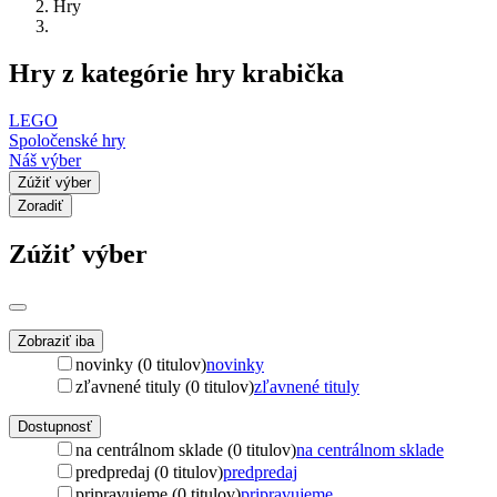
Hry
Hry z kategórie hry krabička
LEGO
Spoločenské hry
Náš výber
Zúžiť výber
Zoradiť
Zúžiť výber
Zobraziť iba
novinky (0 titulov)
novinky
zľavnené tituly (0 titulov)
zľavnené tituly
Dostupnosť
na centrálnom sklade (0 titulov)
na centrálnom sklade
predpredaj (0 titulov)
predpredaj
pripravujeme (0 titulov)
pripravujeme