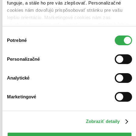
funguje, a stále ho pre vás zlepšovať. Personalizačné
cookies nám dovoľujú prispôsobovať stránku pre vašu
lepšiu orientáciu. Marketingové cookies nám zas
umožňujú zobrazenie relevantnej reklamy. Niektoré údaje
zdieľame aj s tretími stranami. Veľmi by nám pomohlo,
Výber
keby sme mohli používať všetky tieto cookies. Ďakujeme!
Potrebné
súhlasu
Personalizačné
Analytické
Marketingové
Zobraziť detaily