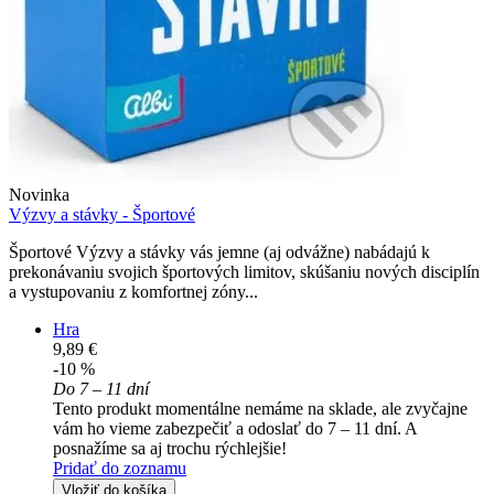
Novinka
Výzvy a stávky - Športové
Športové Výzvy a stávky vás jemne (aj odvážne) nabádajú k
prekonávaniu svojich športových limitov, skúšaniu nových disciplín
a vystupovaniu z komfortnej zóny...
Hra
9,89 €
-10 %
Do 7 – 11 dní
Tento produkt momentálne nemáme na sklade, ale zvyčajne
vám ho vieme zabezpečiť a odoslať do 7 – 11 dní. A
posnažíme sa aj trochu rýchlejšie!
Pridať do zoznamu
Vložiť do košíka