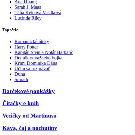
Ana Huang
Sarah J. Maas
Táňa Keleová Vasilková
Lucinda Riley
Top série
Romantické úteky
Harry Potter
Kapitán Stein a Notár Barbarič
Denník odvážneho bojka
Krimi Dominika Dána
Učím sa rozprávať
Duna
Smradi
Darčekové poukážky
Čítačky e-kníh
Vecičky od Martinusu
Káva, čaj a pochutiny