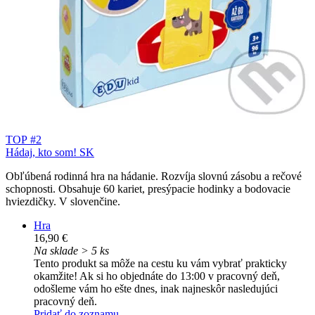
TOP #2
Hádaj, kto som! SK
Obľúbená rodinná hra na hádanie. Rozvíja slovnú zásobu a rečové
schopnosti. Obsahuje 60 kariet, presýpacie hodinky a bodovacie
hviezdičky. V slovenčine.
Hra
16,90 €
Na sklade > 5 ks
Tento produkt sa môže na cestu ku vám vybrať prakticky
okamžite! Ak si ho objednáte do 13:00 v pracovný deň,
odošleme vám ho ešte dnes, inak najneskôr nasledujúci
pracovný deň.
Pridať do zoznamu