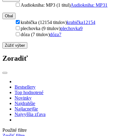
Audiokniha: MP3 (1 titul)
Audiokniha: MP3
1
Obal
krabička (12154 titulov)
krabička
12154
plechovka (9 titulov)
plechovka
9
dóza (7 titulov)
dóza
7
Zúžiť výber
Zoradiť
Bestsellery
Top hodnotené
Novinky
Najdrahšie
Najlacnejšie
Najvyššia zľava
Použité filtre
Zrušiť filtre