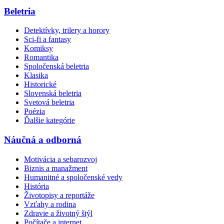
Beletria
Detektívky, trilery a horory
Sci-fi a fantasy
Komiksy
Romantika
Spoločenská beletria
Klasika
Historické
Slovenská beletria
Svetová beletria
Poézia
Ďalšie kategórie
Náučná a odborná
Motivácia a sebarozvoj
Biznis a manažment
Humanitné a spoločenské vedy
História
Životopisy a reportáže
Vzťahy a rodina
Zdravie a životný štýl
Počítače a internet