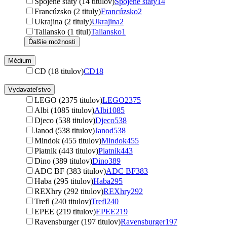
Spojené štáty (14 titulov)
Spojené štáty
14
Francúzsko (2 tituly)
Francúzsko
2
Ukrajina (2 tituly)
Ukrajina
2
Taliansko (1 titul)
Taliansko
1
Ďalšie možnosti
Médium
CD (18 titulov)
CD
18
Vydavateľstvo
LEGO (2375 titulov)
LEGO
2375
Albi (1085 titulov)
Albi
1085
Djeco (538 titulov)
Djeco
538
Janod (538 titulov)
Janod
538
Mindok (455 titulov)
Mindok
455
Piatnik (443 titulov)
Piatnik
443
Dino (389 titulov)
Dino
389
ADC BF (383 titulov)
ADC BF
383
Haba (295 titulov)
Haba
295
REXhry (292 titulov)
REXhry
292
Trefl (240 titulov)
Trefl
240
EPEE (219 titulov)
EPEE
219
Ravensburger (197 titulov)
Ravensburger
197