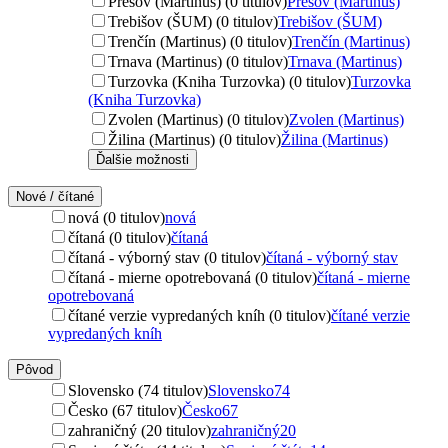
Prešov (Martinus) (0 titulov)
Prešov (Martinus)
Trebišov (ŠUM) (0 titulov)
Trebišov (ŠUM)
Trenčín (Martinus) (0 titulov)
Trenčín (Martinus)
Trnava (Martinus) (0 titulov)
Trnava (Martinus)
Turzovka (Kniha Turzovka) (0 titulov)
Turzovka
(Kniha Turzovka)
Zvolen (Martinus) (0 titulov)
Zvolen (Martinus)
Žilina (Martinus) (0 titulov)
Žilina (Martinus)
Ďalšie možnosti
Nové / čítané
nová (0 titulov)
nová
čítaná (0 titulov)
čítaná
čítaná - výborný stav (0 titulov)
čítaná - výborný stav
čítaná - mierne opotrebovaná (0 titulov)
čítaná - mierne
opotrebovaná
čítané verzie vypredaných kníh (0 titulov)
čítané verzie
vypredaných kníh
Pôvod
Slovensko (74 titulov)
Slovensko
74
Česko (67 titulov)
Česko
67
zahraničný (20 titulov)
zahraničný
20