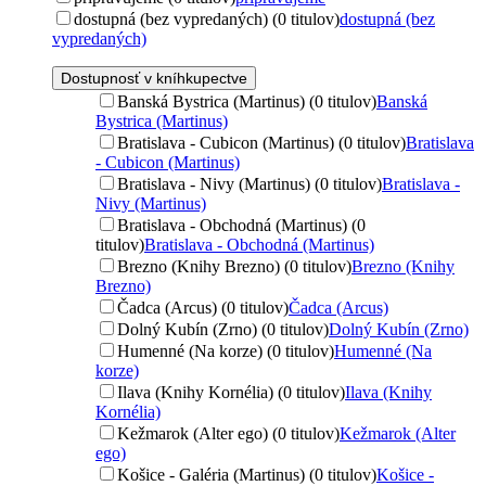
dostupná (bez vypredaných) (0 titulov)
dostupná (bez
vypredaných)
Dostupnosť v kníhkupectve
Banská Bystrica (Martinus) (0 titulov)
Banská
Bystrica (Martinus)
Bratislava - Cubicon (Martinus) (0 titulov)
Bratislava
- Cubicon (Martinus)
Bratislava - Nivy (Martinus) (0 titulov)
Bratislava -
Nivy (Martinus)
Bratislava - Obchodná (Martinus) (0
titulov)
Bratislava - Obchodná (Martinus)
Brezno (Knihy Brezno) (0 titulov)
Brezno (Knihy
Brezno)
Čadca (Arcus) (0 titulov)
Čadca (Arcus)
Dolný Kubín (Zrno) (0 titulov)
Dolný Kubín (Zrno)
Humenné (Na korze) (0 titulov)
Humenné (Na
korze)
Ilava (Knihy Kornélia) (0 titulov)
Ilava (Knihy
Kornélia)
Kežmarok (Alter ego) (0 titulov)
Kežmarok (Alter
ego)
Košice - Galéria (Martinus) (0 titulov)
Košice -