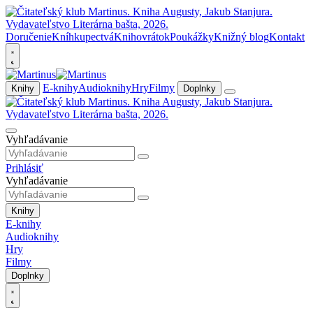
Doručenie
Kníhkupectvá
Knihovrátok
Poukážky
Knižný blog
Kontakt
E-knihy
Audioknihy
Hry
Filmy
Knihy
Doplnky
Vyhľadávanie
Prihlásiť
Vyhľadávanie
Knihy
E-knihy
Audioknihy
Hry
Filmy
Doplnky