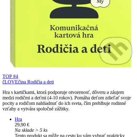
TOP #4
čLOVEčina Rodičia a deti
Hra s kartičkami, ktorá podporuje otvorenosť, dôveru a záujem
medzi rodičmi a deťmi (4-10 rokov). Pomáha deťom zdieľať svoje
pocity a rodičom nahliadnuť do ich sveta, čím prehlbuje rodinné
vzťahy a vytvára spoločné zážitky.
Hra
29,90 €
Na sklade > 5 ks
Tento produkt sa môže na cestu ku vám vybrať prakticky