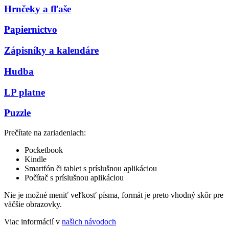
Hrnčeky a fľaše
Papiernictvo
Zápisníky a kalendáre
Hudba
LP platne
Puzzle
Prečítate na zariadeniach:
Pocketbook
Kindle
Smartfón či tablet s príslušnou aplikáciou
Počítač s príslušnou aplikáciou
Nie je možné meniť veľkosť písma, formát je preto vhodný skôr pre
väčšie obrazovky.
Viac informácií v
našich návodoch