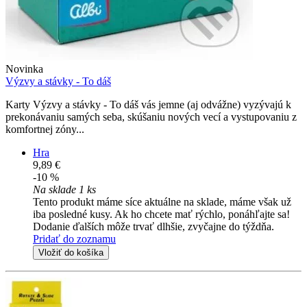
Novinka
Výzvy a stávky - To dáš
Karty Výzvy a stávky - To dáš vás jemne (aj odvážne) vyzývajú k
prekonávaniu samých seba, skúšaniu nových vecí a vystupovaniu z
komfortnej zóny...
Hra
9,89 €
-10 %
Na sklade 1 ks
Tento produkt máme síce aktuálne na sklade, máme však už
iba posledné kusy. Ak ho chcete mať rýchlo, ponáhľajte sa!
Dodanie ďalších môže trvať dlhšie, zvyčajne do týždňa.
Pridať do zoznamu
Vložiť do košíka