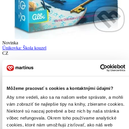
Novinka
Únikovka: Škola kouzel
CZ
Karetní únikovka s tématikou Akademie kouzel pro hráče od 12
let...
Hra
12,59 €
Môžeme pracovať s cookies a kontaktnými údajmi?
-10 %
Na sklade 1 ks
Aby sme vedeli, ako sa na našom webe správate, a mohli
Tento produkt máme síce aktuálne na sklade, máme však už
iba posledné kusy. Ak ho chcete mať rýchlo, ponáhľajte sa!
vám zobraziť tie najlepšie tipy na knihy, zbierame cookies.
Dodanie ďalších môže trvať dlhšie, zvyčajne do šiestich dní.
Niektoré sú naozaj potrebné a bez nich by naša stránka
Pridať do zoznamu
vôbec nefungovala. Okrem toho používame analytické
Vložiť do košíka
cookies, ktoré nám umožňujú zisťovať, ako náš web