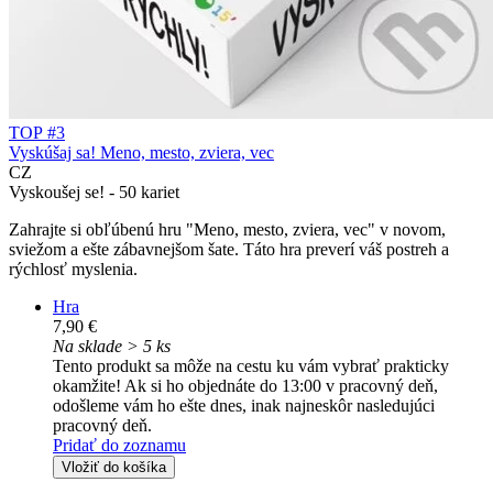
TOP #3
Vyskúšaj sa! Meno, mesto, zviera, vec
CZ
Vyskoušej se! - 50 kariet
Zahrajte si obľúbenú hru "Meno, mesto, zviera, vec" v novom,
sviežom a ešte zábavnejšom šate. Táto hra preverí váš postreh a
rýchlosť myslenia.
Hra
7,90 €
Na sklade > 5 ks
Tento produkt sa môže na cestu ku vám vybrať prakticky
okamžite! Ak si ho objednáte do 13:00 v pracovný deň,
odošleme vám ho ešte dnes, inak najneskôr nasledujúci
pracovný deň.
Pridať do zoznamu
Vložiť do košíka