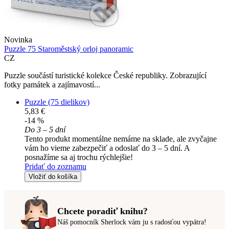
Novinka
Puzzle 75 Staroměstský orloj panoramic
CZ
Puzzle součástí turistické kolekce České republiky. Zobrazující
fotky památek a zajímavostí...
Puzzle (75 dielikov)
5,83 €
-14 %
Do 3 – 5 dní
Tento produkt momentálne nemáme na sklade, ale zvyčajne
vám ho vieme zabezpečiť a odoslať do 3 – 5 dní. A
posnažíme sa aj trochu rýchlejšie!
Pridať do zoznamu
Vložiť do košíka
Chcete poradiť knihu?
Náš pomocník Sherlock vám ju s radosťou vypátra!