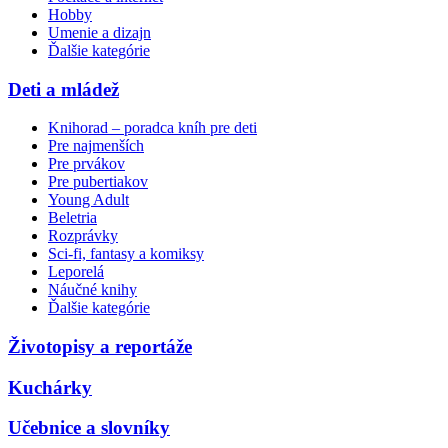
Hobby
Umenie a dizajn
Ďalšie kategórie
Deti a mládež
Knihorad – poradca kníh pre deti
Pre najmenších
Pre prvákov
Pre pubertiakov
Young Adult
Beletria
Rozprávky
Sci-fi, fantasy a komiksy
Leporelá
Náučné knihy
Ďalšie kategórie
Životopisy a reportáže
Kuchárky
Učebnice a slovníky