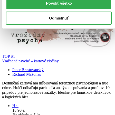
Povoliť všetko
Odmietnuť
TOP #1
Vražedné psyché – kartové zločiny
Peter Brestovanský
Richard Mažonas
Dedukčná kartová hra inšpirovaná forenznou psychológiou a true
crime. Hráči odhaľujú páchateľa analýzou správania a profilov. 10
prípadov pre jednorazové zážitky. Ideálne pre fanúšikov detektívok
a logických hier.
Hra
18,90 €
Na sklade > 5 ks