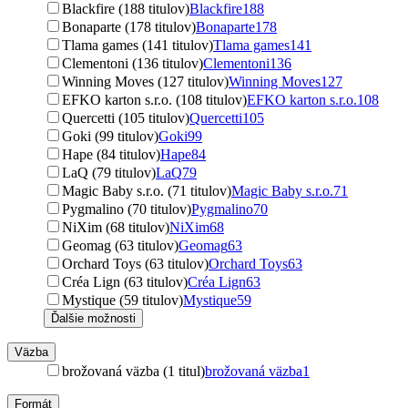
Blackfire (188 titulov)
Blackfire
188
Bonaparte (178 titulov)
Bonaparte
178
Tlama games (141 titulov)
Tlama games
141
Clementoni (136 titulov)
Clementoni
136
Winning Moves (127 titulov)
Winning Moves
127
EFKO karton s.r.o. (108 titulov)
EFKO karton s.r.o.
108
Quercetti (105 titulov)
Quercetti
105
Goki (99 titulov)
Goki
99
Hape (84 titulov)
Hape
84
LaQ (79 titulov)
LaQ
79
Magic Baby s.r.o. (71 titulov)
Magic Baby s.r.o.
71
Pygmalino (70 titulov)
Pygmalino
70
NiXim (68 titulov)
NiXim
68
Geomag (63 titulov)
Geomag
63
Orchard Toys (63 titulov)
Orchard Toys
63
Créa Lign (63 titulov)
Créa Lign
63
Mystique (59 titulov)
Mystique
59
Ďalšie možnosti
Väzba
brožovaná väzba (1 titul)
brožovaná väzba
1
Formát