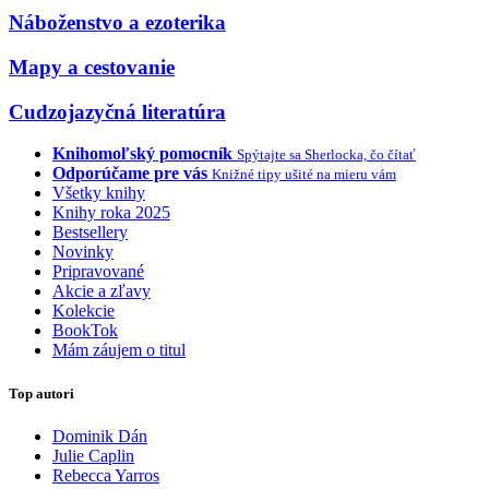
Náboženstvo a ezoterika
Mapy a cestovanie
Cudzojazyčná literatúra
Knihomoľský pomocník
Spýtajte sa Sherlocka, čo čítať
Odporúčame pre vás
Knižné tipy ušité na mieru vám
Všetky knihy
Knihy roka 2025
Bestsellery
Novinky
Pripravované
Akcie a zľavy
Kolekcie
BookTok
Mám záujem o titul
Top autori
Dominik Dán
Julie Caplin
Rebecca Yarros