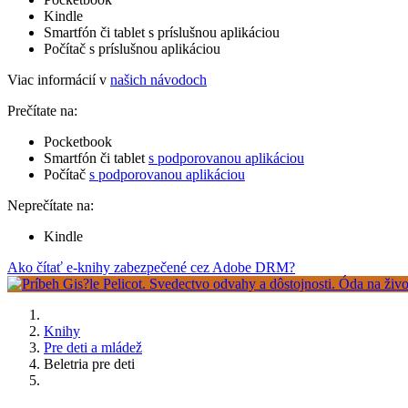
Kindle
Smartfón či tablet s príslušnou aplikáciou
Počítač s príslušnou aplikáciou
Viac informácií v
našich návodoch
Prečítate na:
Pocketbook
Smartfón či tablet
s podporovanou aplikáciou
Počítač
s podporovanou aplikáciou
Neprečítate na:
Kindle
Ako čítať e-knihy zabezpečené cez Adobe DRM?
Knihy
Pre deti a mládež
Beletria pre deti