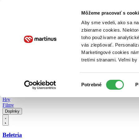
Doručenie
Kníhkupectvá
Knihovrátok
Poukážky
Knižný blog
Kontakt
Môžeme pracovať s cooki
Aby sme vedeli, ako sa na 
zbierame cookies. Niektor
E-knihy
Audioknihy
Hry
Filmy
Knihy
Doplnky
toho používame analytické
vás zlepšovať. Personaliz
Vyhľadávanie
Marketingové cookies nám 
tretími stranami. Veľmi b
Prihlásiť
Vyhľadávanie
Výber
Knihy
Potrebné
P
súhlasu
E-knihy
Audioknihy
Hry
Filmy
Doplnky
Beletria