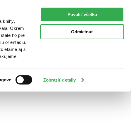
Povoliť všetko
a knihy,
ovala. Okrem
Odmietnuť
stále ho pre
u orientáciu.
dieľame aj s
Ďakujeme!
ngové
Zobraziť detaily