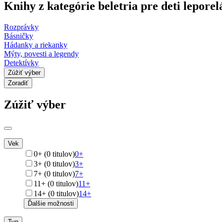
Knihy z kategórie beletria pre deti leporel
Rozprávky
Básničky
Hádanky a riekanky
Mýty, povesti a legendy
Detektívky
Zúžiť výber
Zoradiť
Zúžiť výber
Vek
0+ (0 titulov)
0+
3+ (0 titulov)
3+
7+ (0 titulov)
7+
11+ (0 titulov)
11+
14+ (0 titulov)
14+
Ďalšie možnosti
Typ