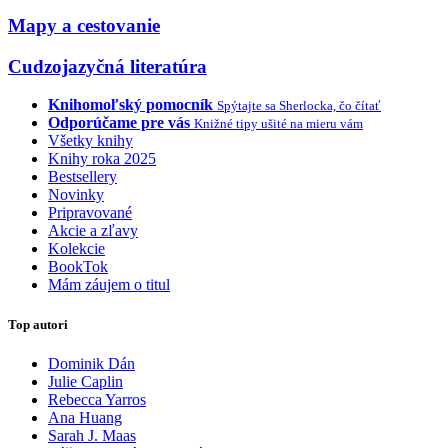
Mapy a cestovanie
Cudzojazyčná literatúra
Knihomoľský pomocník
Spýtajte sa Sherlocka, čo čítať
Odporúčame pre vás
Knižné tipy ušité na mieru vám
Všetky knihy
Knihy roka 2025
Bestsellery
Novinky
Pripravované
Akcie a zľavy
Kolekcie
BookTok
Mám záujem o titul
Top autori
Dominik Dán
Julie Caplin
Rebecca Yarros
Ana Huang
Sarah J. Maas