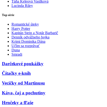
Táňa Keleová Vasilková
Lucinda Riley
Top série
Romantické úteky
Harry Potter
Kapitán Stein a Notár Barbarič
Denník odvážneho bojka
Krimi Dominika Dána
Učím sa rozprávať
Duna
Smradi
Darčekové poukážky
Čítačky e-kníh
Vecičky od Martinusu
Káva, čaj a pochutiny
Hrnčeky a fľaše