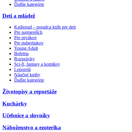
Ďalšie kategórie
Deti a mládež
Knihorad – poradca kníh pre deti
Pre najmenších
Pre prvákov
Pre pubertiakov
Young Adult
Beletria
Rozprávky
Sci-fi, fantasy a komiksy
Leporelá
Náučné knihy
Ďalšie kategórie
Životopisy a reportáže
Kuchárky
Učebnice a slovníky
Náboženstvo a ezoterika