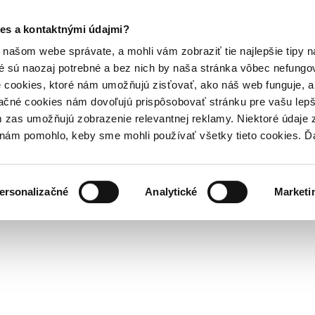
es a kontaktnými údajmi?
našom webe správate, a mohli vám zobraziť tie najlepšie tipy n
é sú naozaj potrebné a bez nich by naša stránka vôbec nefung
 cookies, ktoré nám umožňujú zisťovať, ako náš web funguje, a 
ačné cookies nám dovoľujú prispôsobovať stránku pre vašu lepši
zas umožňujú zobrazenie relevantnej reklamy. Niektoré údaje z
y nám pomohlo, keby sme mohli používať všetky tieto cookies. 
ersonalizačné
Analytické
Marketi