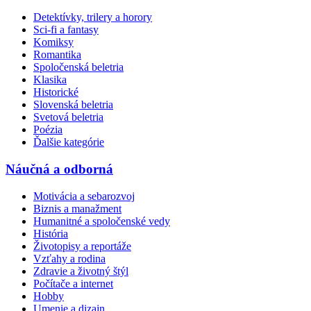
Detektívky, trilery a horory
Sci-fi a fantasy
Komiksy
Romantika
Spoločenská beletria
Klasika
Historické
Slovenská beletria
Svetová beletria
Poézia
Ďalšie kategórie
Náučná a odborná
Motivácia a sebarozvoj
Biznis a manažment
Humanitné a spoločenské vedy
História
Životopisy a reportáže
Vzťahy a rodina
Zdravie a životný štýl
Počítače a internet
Hobby
Umenie a dizajn