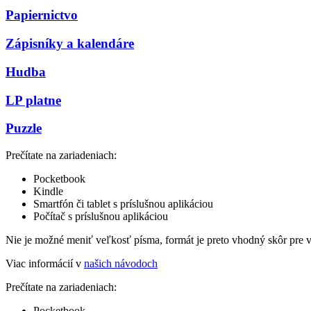
Papiernictvo
Zápisníky a kalendáre
Hudba
LP platne
Puzzle
Prečítate na zariadeniach:
Pocketbook
Kindle
Smartfón či tablet s príslušnou aplikáciou
Počítač s príslušnou aplikáciou
Nie je možné meniť veľkosť písma, formát je preto vhodný skôr pre 
Viac informácií v
našich návodoch
Prečítate na zariadeniach:
Pocketbook