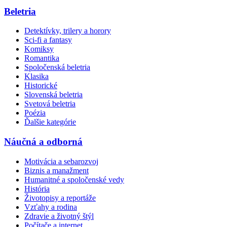
Beletria
Detektívky, trilery a horory
Sci-fi a fantasy
Komiksy
Romantika
Spoločenská beletria
Klasika
Historické
Slovenská beletria
Svetová beletria
Poézia
Ďalšie kategórie
Náučná a odborná
Motivácia a sebarozvoj
Biznis a manažment
Humanitné a spoločenské vedy
História
Životopisy a reportáže
Vzťahy a rodina
Zdravie a životný štýl
Počítače a internet