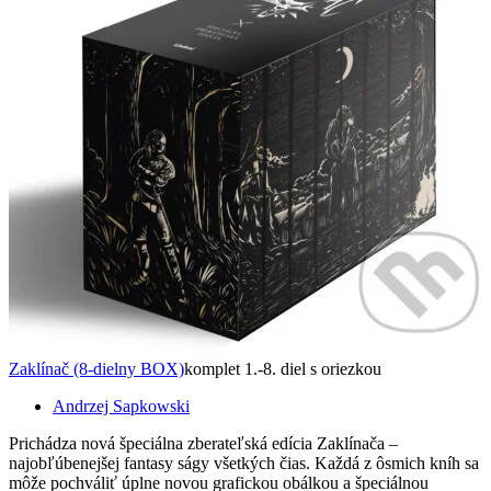
Zaklínač (8-dielny BOX)
komplet 1.-8. diel s oriezkou
Andrzej Sapkowski
Prichádza nová špeciálna zberateľská edícia Zaklínača –
najobľúbenejšej fantasy ságy všetkých čias. Každá z ôsmich kníh sa
môže pochváliť úplne novou grafickou obálkou a špeciálnou