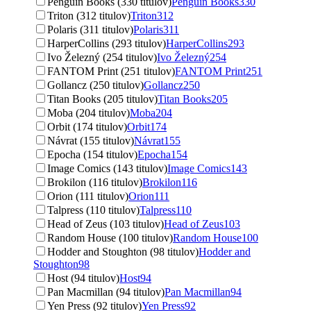
Penguin Books (330 titulov)
Penguin Books
330
Triton (312 titulov)
Triton
312
Polaris (311 titulov)
Polaris
311
HarperCollins (293 titulov)
HarperCollins
293
Ivo Železný (254 titulov)
Ivo Železný
254
FANTOM Print (251 titulov)
FANTOM Print
251
Gollancz (250 titulov)
Gollancz
250
Titan Books (205 titulov)
Titan Books
205
Moba (204 titulov)
Moba
204
Orbit (174 titulov)
Orbit
174
Návrat (155 titulov)
Návrat
155
Epocha (154 titulov)
Epocha
154
Image Comics (143 titulov)
Image Comics
143
Brokilon (116 titulov)
Brokilon
116
Orion (111 titulov)
Orion
111
Talpress (110 titulov)
Talpress
110
Head of Zeus (103 titulov)
Head of Zeus
103
Random House (100 titulov)
Random House
100
Hodder and Stoughton (98 titulov)
Hodder and
Stoughton
98
Host (94 titulov)
Host
94
Pan Macmillan (94 titulov)
Pan Macmillan
94
Yen Press (92 titulov)
Yen Press
92