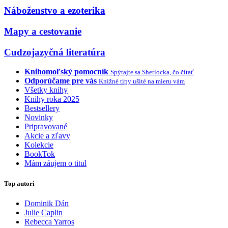
Náboženstvo a ezoterika
Mapy a cestovanie
Cudzojazyčná literatúra
Knihomoľský pomocník
Spýtajte sa Sherlocka, čo čítať
Odporúčame pre vás
Knižné tipy ušité na mieru vám
Všetky knihy
Knihy roka 2025
Bestsellery
Novinky
Pripravované
Akcie a zľavy
Kolekcie
BookTok
Mám záujem o titul
Top autori
Dominik Dán
Julie Caplin
Rebecca Yarros