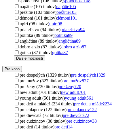
spoločnosť (108 titulov)
spoločnosť
108
napätie (105 titulov)
napätie
105
prežitie (103 titulov)
prežitie
103
démoni (101 titulov)
démoni
101
upíri (98 titulov)
upíri
98
priateľstvo (94 titulov)
priateľstvo
94
politika (89 titulov)
politika
89
angličtina (89 titulov)
angličtina
89
dobro a zlo (87 titulov)
dobro a zlo
87
gotika (87 titulov)
gotika
87
Ďalšie možnosti
Pre koho
pre dospelých (1329 titulov)
pre dospelých
1329
pre mužov (827 titulov)
pre mužov
827
pre ženy (720 titulov)
pre ženy
720
new adult (701 titulov)
new adult
701
young adult (561 titulov)
young adult
561
pre deti a mládež (234 titulov)
pre deti a mládež
234
pre chlapcov (122 titulov)
pre chlapcov
122
pre dievčatá (72 titulov)
pre dievčatá
72
pre cudzincov (38 titulov)
pre cudzincov
38
pre deti (14 titulov)
pre deti
14