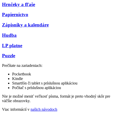
Hrnčeky a fľaše
Papiernictvo
Zápisníky a kalendáre
Hudba
LP platne
Puzzle
Prečítate na zariadeniach:
Pocketbook
Kindle
Smartfón či tablet s príslušnou aplikáciou
Počítač s príslušnou aplikáciou
Nie je možné meniť veľkosť písma, formát je preto vhodný skôr pre
väčšie obrazovky.
Viac informácií v
našich návodoch