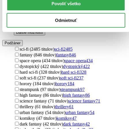
Povoliť všetko
esej (2 tituly)
esej
2
príručky (1 titul)
príručky
1
mýty (1 titul)
mýty
1
Odmietnuť
encyklopédie (1 titul)
encyklopédie
1
reportáže (1 titul)
reportáže
1
Ďalšie možnosti
Podžáner
sci-fi (2485 titulov)
sci-fi
2485
fantasy (846 titulov)
fantasy
846
space opera (434 titulov)
space opera
434
dystopický (422 titulov)
dystopický
422
hard sci-fi (328 titulov)
hard sci-fi
328
soft sci-fi (237 titulov)
soft sci-fi
237
horory (184 titulov)
horory
184
steampunk (97 titulov)
steampunk
97
high fantasy (86 titulov)
high fantasy
86
science fantasy (71 titulov)
science fantasy
71
thrillery (61 titulov)
thrillery
61
urban fantasy (54 titulov)
urban fantasy
54
komiksy (47 titulov)
komiksy
47
dark fantasy (42 titulov)
dark fantasy
42