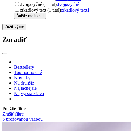
dvojjazyčné (1 titul)
dvojjazyčné
1
zrkadlový text (1 titul)
zrkadlový text
1
Ďalšie možnosti
Zúžiť výber
Zoradiť
Bestsellery
Top hodnotené
Novinky
Najdrahšie
Najlacnejšie
Najvyššia zľava
Použité filtre
Zrušiť filtre
S brožovanou väzbou