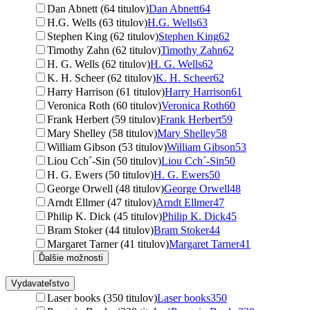
Dan Abnett (64 titulov)
Dan Abnett
64
H.G. Wells (63 titulov)
H.G. Wells
63
Stephen King (62 titulov)
Stephen King
62
Timothy Zahn (62 titulov)
Timothy Zahn
62
H. G. Wells (62 titulov)
H. G. Wells
62
K. H. Scheer (62 titulov)
K. H. Scheer
62
Harry Harrison (61 titulov)
Harry Harrison
61
Veronica Roth (60 titulov)
Veronica Roth
60
Frank Herbert (59 titulov)
Frank Herbert
59
Mary Shelley (58 titulov)
Mary Shelley
58
William Gibson (53 titulov)
William Gibson
53
Liou Cch´-Sin (50 titulov)
Liou Cch´-Sin
50
H. G. Ewers (50 titulov)
H. G. Ewers
50
George Orwell (48 titulov)
George Orwell
48
Arndt Ellmer (47 titulov)
Arndt Ellmer
47
Philip K. Dick (45 titulov)
Philip K. Dick
45
Bram Stoker (44 titulov)
Bram Stoker
44
Margaret Tarner (41 titulov)
Margaret Tarner
41
Ďalšie možnosti
Vydavateľstvo
Laser books (350 titulov)
Laser books
350