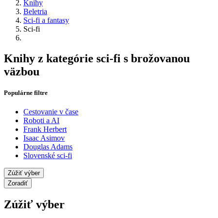
Knihy
Beletria
Sci-fi a fantasy
Sci-fi
Knihy z kategórie sci-fi s brožovanou
väzbou
Populárne filtre
Cestovanie v čase
Roboti a AI
Frank Herbert
Isaac Asimov
Douglas Adams
Slovenské sci-fi
Zúžiť výber
Zoradiť
Zúžiť výber