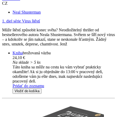
CZ
Neal Shusterman
1. diel série
Virus štěstí
Může štěstí způsobit konec světa? Neodložitelný thriller od
bestsellerového autora Neala Shustermana. Světem se šíří nový virus
– a kdokoliv se jím nakazí, stane se neskonale šťastným. Žádný
stres, smutek, deprese, chamtivost. Jenž
Kniha
brožovaná väzba
24,10 €
Na sklade > 5 ks
Táto kniha sa môže na cestu ku vám vybrať prakticky
okamžite! Ak si ju objednáte do 13:00 v pracovný deň,
odošleme vám ju ešte dnes, inak najneskôr nasledujúci
pracovný deň.
Pridať do zoznamu
Vložiť do košíka