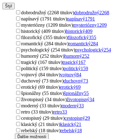
Štýl
dobrodružný (2268 titulov)
dobrodružný
2268
napínavý (1791 titulov)
napínavý
1791
mysteriózny (1209 titulov)
mysteriózny
1209
historický (409 titulov)
historický
409
filozofický (355 titulov)
filozofický
355
romantický (284 titulov)
romantický
284
psychologický (254 titulov)
psychologický
254
humorný (252 titulov)
humorný
252
tragický (167 titulov)
tragický
167
politický (159 titulov)
politický
159
vojnový (84 titulov)
vojnový
84
duchovný (73 titulov)
duchovný
73
erotický (69 titulov)
erotický
69
špionážny (55 titulov)
špionážny
55
životopisný (34 titulov)
životopisný
34
moderný (33 titulov)
moderný
33
retro (33 titulov)
retro
33
cestopisný (29 titulov)
cestopisný
29
klasický (21 titulov)
klasický
21
rebelský (18 titulov)
rebelský
18
Ďalšie možnosti