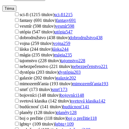
Téma
sci-fi (1215 titulov)
sci-fi
1215
fantasy (691 titulov)
fantasy
691
vesmír (598 titulov)
vesmír
598
utópia (547 titulov)
utópia
547
dobrodružstvo (438 titulov)
dobrodružstvo
438
vojna (259 titulov)
vojna
259
láska (244 titulov)
láska
244
mágia (235 titulov)
mágia
235
tajomstvo (228 titulov)
tajomstvo
228
nebezpečenstvo (221 titulov)
nebezpečenstvo
221
dystópia (203 titulov)
dystópia
203
galaxie (202 titulov)
galaxie
202
mimozemšťania (193 titulov)
mimozemšťania
193
smrť (173 titulov)
smrť
173
bojovníci (148 titulov)
bojovníci
148
svetová klasika (142 titulov)
svetová klasika
142
budúcnosť (141 titulov)
budúcnosť
141
planéty (128 titulov)
planéty
128
boj o prežitie (118 titulov)
boj o prežitie
118
lgbtq+ (109 titulov)
lgbtq+
109