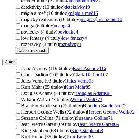
technothriller (22 titulov)
technothriller
22
detektívky (19 titulov)
detektívky
19
mágia a meč (16 titulov)
mágia a meč
16
magický realizmus (10 titulov)
magický realizmus
10
manga (6 titulov)
manga
6
poviedky (4 tituly)
poviedky
4
low fantasy (4 tituly)
low fantasy
4
rozprávky (3 tituly)
rozprávky
3
Ďalšie možnosti
Autor
Isaac Asimov (116 titulov)
Isaac Asimov
116
Clark Darlton (107 titulov)
Clark Darlton
107
Jules Verne (93 titulov)
Jules Verne
93
Kurt Mahr (85 titulov)
Kurt Mahr
85
Douglas Adams (84 titulov)
Douglas Adams
84
Wiliam Woltz (73 titulov)
Wiliam Woltz
73
Brandon Sanderson (72 titulov)
Brandon Sanderson
72
Herbert George Wells (72 titulov)
Herbert George Wells
72
Suzanne Collins (71 titulov)
Suzanne Collins
71
Jean-Pierre Garen (69 titulov)
Jean-Pierre Garen
69
King Stephen (68 titulov)
King Stephen
68
Kurt Brand (65 titulov)
Kurt Brand
65