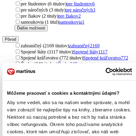
pre študentov (6 titulov)
pre študentov
6
pre náročných (3 tituly)
pre náročných
3
pre žiakov (2 tituly)
pre žiakov
2
samoukovia (1 titul)
samoukovia
1
Ďalšie možnosti
Pôvod
zahraničný (2169 titulov)
zahraničný
2169
Spojené štáty (1117 titulov)
Spojené štáty
1117
Spojené kráľovstvo (772 titulov)
Spojené kráľovstvo
772
Česko (340 titulov)
Česko
340
Francúzsko (118 titulov)
Francúzsko
118
Írsko (92 titulov)
Írsko
92
Kanada (72 titulov)
Kanada
72
Slovensko (63 titulov)
Slovensko
63
Môžeme pracovať s cookies a kontaktnými údajmi?
Irán (56 titulov)
Irán
56
Čína (31 titulov)
Čína
31
Aby sme vedeli, ako sa na našom webe správate, a mohli
Rusko (29 titulov)
Rusko
29
vám zobraziť tie najlepšie tipy na knihy, zbierame cookies.
Nemecko (16 titulov)
Nemecko
16
Niektoré sú naozaj potrebné a bez nich by naša stránka
severský (13 titulov)
severský
13
vôbec nefungovala. Okrem toho používame analytické
Nový Zéland (13 titulov)
Nový Zéland
13
Japonsko (12 titulov)
Japonsko
12
cookies, ktoré nám umožňujú zisťovať, ako náš web