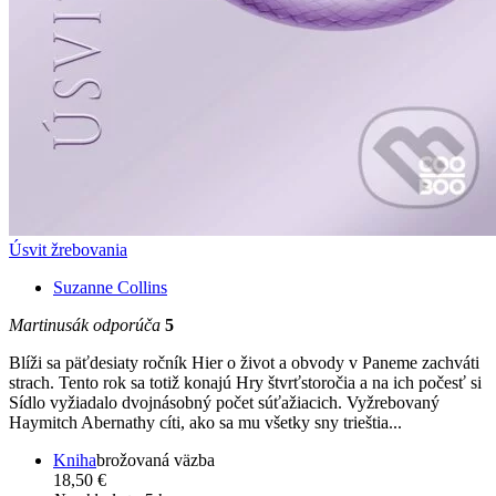
Úsvit žrebovania
Suzanne Collins
Martinusák odporúča
5
Blíži sa päťdesiaty ročník Hier o život a obvody v Paneme zachváti
strach. Tento rok sa totiž konajú Hry štvrťstoročia a na ich počesť si
Sídlo vyžiadalo dvojnásobný počet súťažiacich. Vyžrebovaný
Haymitch Abernathy cíti, ako sa mu všetky sny trieštia...
Kniha
brožovaná väzba
18,50 €