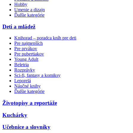
Hobby
Umenie a dizajn
Ďalšie kategórie
Deti a mládež
Knihorad – poradca kníh pre deti
Pre najmenších
Pre prvákov
Pre pubertiakov
Young Adult
Beletria
Rozprávky
Sci-fi, fantasy a komiksy
Leporelá
Náučné knihy
Ďalšie kategórie
Životopisy a reportáže
Kuchárky
Učebnice a slovníky