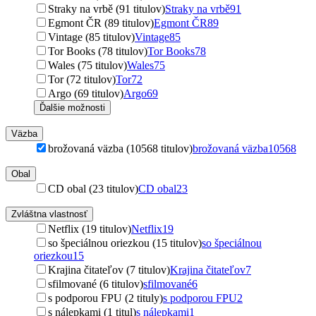
Straky na vrbě (91 titulov)
Straky na vrbě
91
Egmont ČR (89 titulov)
Egmont ČR
89
Vintage (85 titulov)
Vintage
85
Tor Books (78 titulov)
Tor Books
78
Wales (75 titulov)
Wales
75
Tor (72 titulov)
Tor
72
Argo (69 titulov)
Argo
69
Ďalšie možnosti
Väzba
brožovaná väzba (10568 titulov)
brožovaná väzba
10568
Obal
CD obal (23 titulov)
CD obal
23
Zvláštna vlastnosť
Netflix (19 titulov)
Netflix
19
so špeciálnou oriezkou (15 titulov)
so špeciálnou
oriezkou
15
Krajina čitateľov (7 titulov)
Krajina čitateľov
7
sfilmované (6 titulov)
sfilmované
6
s podporou FPU (2 tituly)
s podporou FPU
2
s nálepkami (1 titul)
s nálepkami
1