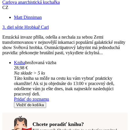
Carlova anarchistická kuchařka
CZ
Matt Dinniman
3. diel série
Hrobkař Carl
Emzácká invaze přišla, odešla a nechala za sebou Zemi
transformovanou v nejnovější inkarnaci populární galaktické reality
show Světová hrobka. Osmnáctipatrový labyrint má jednoduchá
pravidla: překonejte brutální pasti, vykydlete úchylná...
Kniha
brožovaná väzba
28,98 €
Na sklade > 5 ks
Táto kniha sa môže na cestu ku vám vybrať prakticky
okamžite! Ak si ju objednáte do 13:00 v pracovný deň,
odošleme vám ju ešte dnes, inak najneskôr nasledujúci
pracovný deň.
Pridať do zoznamu
Vložiť do košíka
Chcete poradiť knihu?