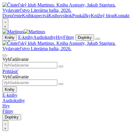
Doručenie
Kníhkupectvá
Knihovrátok
Poukážky
Knižný blog
Kontakt
E-knihy
Audioknihy
Hry
Filmy
Knihy
Doplnky
Vyhľadávanie
Prihlásiť
Vyhľadávanie
Knihy
E-knihy
Audioknihy
Hry
Filmy
Doplnky