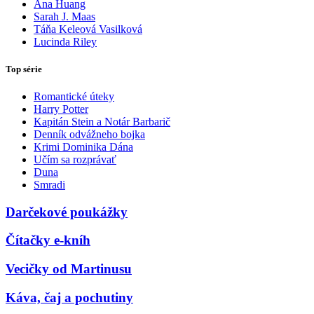
Ana Huang
Sarah J. Maas
Táňa Keleová Vasilková
Lucinda Riley
Top série
Romantické úteky
Harry Potter
Kapitán Stein a Notár Barbarič
Denník odvážneho bojka
Krimi Dominika Dána
Učím sa rozprávať
Duna
Smradi
Darčekové poukážky
Čítačky e-kníh
Vecičky od Martinusu
Káva, čaj a pochutiny