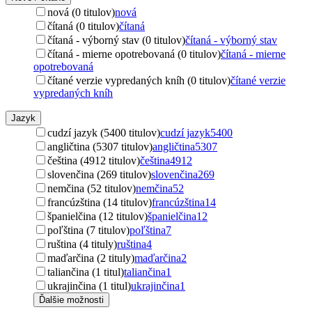
nová (0 titulov)
nová
čítaná (0 titulov)
čítaná
čítaná - výborný stav (0 titulov)
čítaná - výborný stav
čítaná - mierne opotrebovaná (0 titulov)
čítaná - mierne
opotrebovaná
čítané verzie vypredaných kníh (0 titulov)
čítané verzie
vypredaných kníh
Jazyk
cudzí jazyk (5400 titulov)
cudzí jazyk
5400
angličtina (5307 titulov)
angličtina
5307
čeština (4912 titulov)
čeština
4912
slovenčina (269 titulov)
slovenčina
269
nemčina (52 titulov)
nemčina
52
francúzština (14 titulov)
francúzština
14
španielčina (12 titulov)
španielčina
12
poľština (7 titulov)
poľština
7
ruština (4 tituly)
ruština
4
maďarčina (2 tituly)
maďarčina
2
taliančina (1 titul)
taliančina
1
ukrajinčina (1 titul)
ukrajinčina
1
Ďalšie možnosti