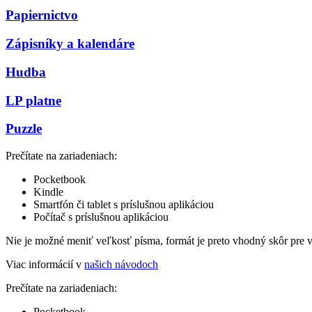
Papiernictvo
Zápisníky a kalendáre
Hudba
LP platne
Puzzle
Prečítate na zariadeniach:
Pocketbook
Kindle
Smartfón či tablet s príslušnou aplikáciou
Počítač s príslušnou aplikáciou
Nie je možné meniť veľkosť písma, formát je preto vhodný skôr pre 
Viac informácií v
našich návodoch
Prečítate na zariadeniach:
Pocketbook