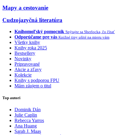
Mapy a cestovanie
Cudzojazyčná literatúra
Knihomoľský pomocník
Spýtajte sa Sherlocka, čo čítať
Odporúčame pre vás
Knižné tipy ušité na mieru vám
Všetky knihy
Knihy roka 2025
Bestsellery
Novinky
Pripravované
Akcie a zľavy
Kolekcie
Knihy s podporou FPU
Mám záujem o titul
Top autori
Dominik Dán
Julie Caplin
Rebecca Yarros
Ana Huang
Sarah J. Maas