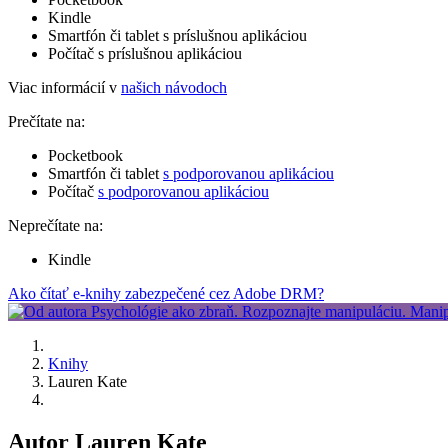
Kindle
Smartfón či tablet s príslušnou aplikáciou
Počítač s príslušnou aplikáciou
Viac informácií v
našich návodoch
Prečítate na:
Pocketbook
Smartfón či tablet
s podporovanou aplikáciou
Počítač
s podporovanou aplikáciou
Neprečítate na:
Kindle
Ako čítať e-knihy zabezpečené cez Adobe DRM?
Knihy
Lauren Kate
Autor Lauren Kate