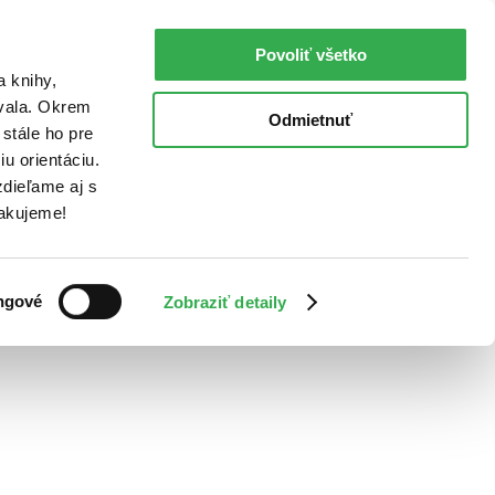
Povoliť všetko
a knihy,
ovala. Okrem
Odmietnuť
stále ho pre
u orientáciu.
dieľame aj s
Ďakujeme!
ngové
Zobraziť detaily