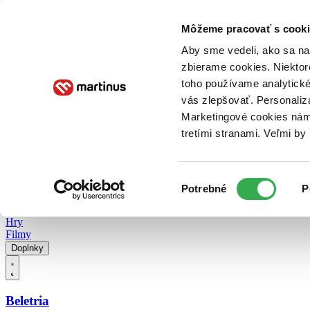
Doručenie
Kníhkupectvá
Knihovrátok
Poukážky
Knižný blog
Kontakt
Môžeme pracovať s cooki
Aby sme vedeli, ako sa na 
zbierame cookies. Niektor
E-knihy
Audioknihy
Hry
Filmy
Knihy
Doplnky
toho používame analytické
vás zlepšovať. Personaliz
Vyhľadávanie
Marketingové cookies nám 
tretími stranami. Veľmi b
Prihlásiť
Vyhľadávanie
Výber
Knihy
Potrebné
P
súhlasu
E-knihy
Audioknihy
Hry
Filmy
Doplnky
Beletria