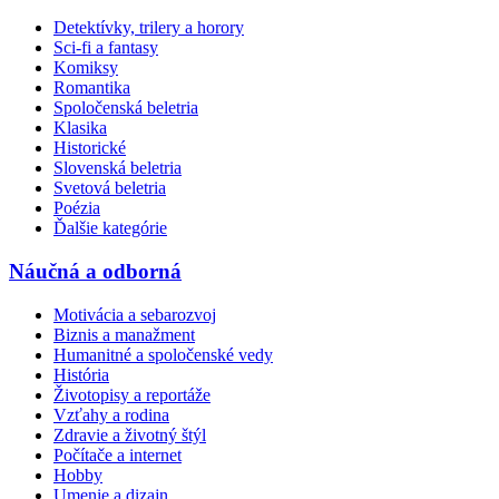
Detektívky, trilery a horory
Sci-fi a fantasy
Komiksy
Romantika
Spoločenská beletria
Klasika
Historické
Slovenská beletria
Svetová beletria
Poézia
Ďalšie kategórie
Náučná a odborná
Motivácia a sebarozvoj
Biznis a manažment
Humanitné a spoločenské vedy
História
Životopisy a reportáže
Vzťahy a rodina
Zdravie a životný štýl
Počítače a internet
Hobby
Umenie a dizajn