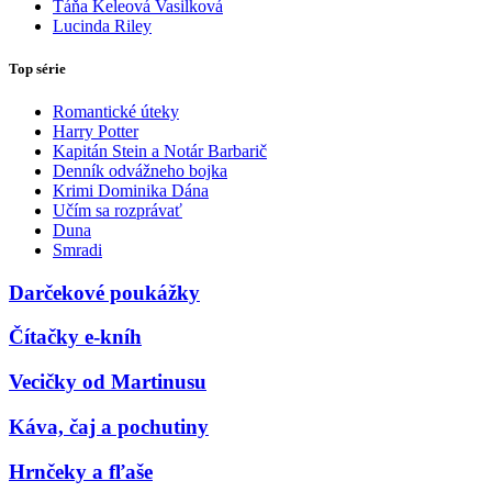
Táňa Keleová Vasilková
Lucinda Riley
Top série
Romantické úteky
Harry Potter
Kapitán Stein a Notár Barbarič
Denník odvážneho bojka
Krimi Dominika Dána
Učím sa rozprávať
Duna
Smradi
Darčekové poukážky
Čítačky e-kníh
Vecičky od Martinusu
Káva, čaj a pochutiny
Hrnčeky a fľaše