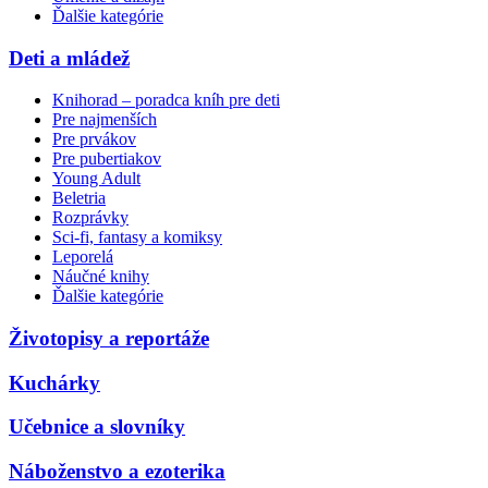
Ďalšie kategórie
Deti a mládež
Knihorad – poradca kníh pre deti
Pre najmenších
Pre prvákov
Pre pubertiakov
Young Adult
Beletria
Rozprávky
Sci-fi, fantasy a komiksy
Leporelá
Náučné knihy
Ďalšie kategórie
Životopisy a reportáže
Kuchárky
Učebnice a slovníky
Náboženstvo a ezoterika