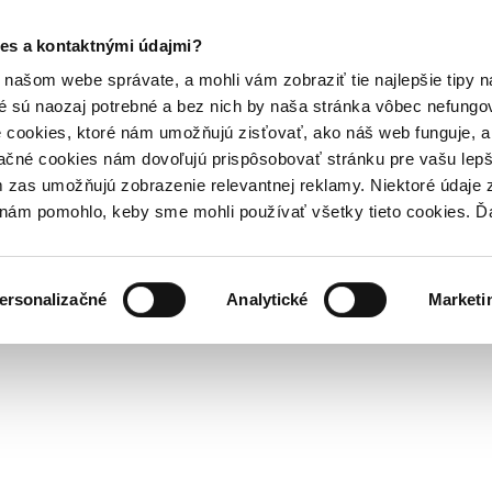
es a kontaktnými údajmi?
našom webe správate, a mohli vám zobraziť tie najlepšie tipy n
é sú naozaj potrebné a bez nich by naša stránka vôbec nefung
 cookies, ktoré nám umožňujú zisťovať, ako náš web funguje, a 
ačné cookies nám dovoľujú prispôsobovať stránku pre vašu lepši
zas umožňujú zobrazenie relevantnej reklamy. Niektoré údaje z
y nám pomohlo, keby sme mohli používať všetky tieto cookies. 
ersonalizačné
Analytické
Marketi