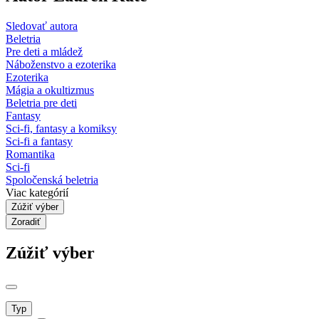
Sledovať autora
Beletria
Pre deti a mládež
Náboženstvo a ezoterika
Ezoterika
Mágia a okultizmus
Beletria pre deti
Fantasy
Sci-fi, fantasy a komiksy
Sci-fi a fantasy
Romantika
Sci-fi
Spoločenská beletria
Viac kategórií
Zúžiť výber
Zoradiť
Zúžiť výber
Typ