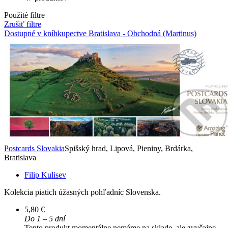
Použité filtre
Zrušiť filtre
Dostupné v kníhkupectve Bratislava - Obchodná (Martinus)
Postcards Slovakia
Spišský hrad, Lipová, Pieniny, Brdárka,
Bratislava
Filip Kulisev
Kolekcia piatich úžasných pohľadníc Slovenska.
5,80 €
Do 1 – 5 dní
Tento produkt momentálne nemáme na sklade, ale zvyčajne