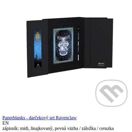
Paperblanks - darčekový set Ravenclaw
EN
zápisník: midi, linajkovaný, pevná väzba / záložka / ceruzka