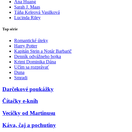
Ana Huang
Sarah J. Maas
Táňa Keleová Vasilková
Lucinda Riley
Top série
Romantické úteky
Harry Potter
Kapitán Stein a Notár Barbarič
Denník odvážneho bojka
Krimi Dominika Dána
Učím sa rozprávať
Duna
Smradi
Darčekové poukážky
Čítačky e-kníh
Vecičky od Martinusu
Káva, čaj a pochutiny