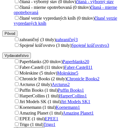
čítaná - výborný stav (0 titulov)
čítaná - výborný stav
čítaná - mierne opotrebovaná (0 titulov)
čítaná - mierne
opotrebovaná
čítané verzie vypredaných kníh (0 titulov)
čítané verzie
vypredaných kníh
Pôvod
zahraničný (3 tituly)
zahraničný
3
Spojené kráľovstvo (3 tituly)
Spojené kráľovstvo
3
Vydavateľstvo
Paperblanks (20 titulov)
Paperblanks
20
Faber-Castell (11 titulov)
Faber-Castell
11
Moleskine (5 titulov)
Moleskine
5
Chronicle Books (2 tituly)
Chronicle Books
2
Arcturus (2 tituly)
Arcturus
2
Puffin Books (1 titul)
Puffin Books
1
HarperCollins (1 titul)
HarperCollins
1
Jiri Models SK (1 titul)
Jiri Models SK
1
Koenemann (1 titul)
Koenemann
1
Amazing Planet (1 titul)
Amazing Planet
1
EPEE (1 titul)
EPEE
1
Trigo (1 titul)
Trigo
1