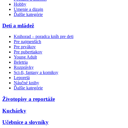
Hobby
Umenie a dizajn
Ďalšie kategórie
Deti a mládež
Knihorad – poradca kníh pre deti
Pre najmenších
Pre prvákov
Pre pubertiakov
Young Adult
Beletria
Rozprávky
Sci-fi, fantasy a komiksy
Leporelá
Náučné knihy
Ďalšie kategórie
Životopisy a reportáže
Kuchárky
Učebnice a slovníky