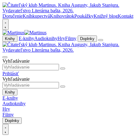
Doručenie
Kníhkupectvá
Knihovrátok
Poukážky
Knižný blog
Kontakt
E-knihy
Audioknihy
Hry
Filmy
Knihy
Doplnky
Vyhľadávanie
Prihlásiť
Vyhľadávanie
Knihy
E-knihy
Audioknihy
Hry
Filmy
Doplnky