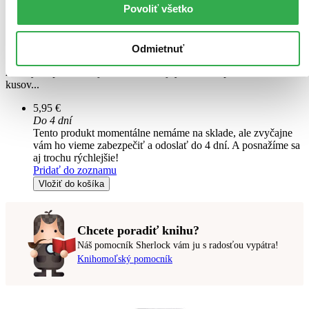
Povoliť všetko
Novinka
Paperblanks - sada 4 tužiek Van Gogh, Sunflowers
EN
Odmietnuť
Tužky s designom Paperblanks sú novinkou v sortimente tejto
značky. V ponuke nájdete rôzne dizajny v sadách po 4 alebo 12
kusov...
5,95 €
Do 4 dní
Tento produkt momentálne nemáme na sklade, ale zvyčajne
vám ho vieme zabezpečiť a odoslať do 4 dní. A posnažíme sa
aj trochu rýchlejšie!
Pridať do zoznamu
Vložiť do košíka
Chcete poradiť knihu?
Náš pomocník Sherlock vám ju s radosťou vypátra!
Knihomoľský pomocník