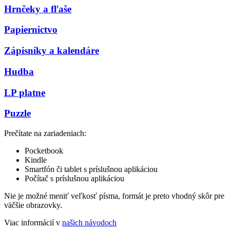
Hrnčeky a fľaše
Papiernictvo
Zápisníky a kalendáre
Hudba
LP platne
Puzzle
Prečítate na zariadeniach:
Pocketbook
Kindle
Smartfón či tablet s príslušnou aplikáciou
Počítač s príslušnou aplikáciou
Nie je možné meniť veľkosť písma, formát je preto vhodný skôr pre
väčšie obrazovky.
Viac informácií v
našich návodoch