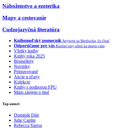
Náboženstvo a ezoterika
Mapy a cestovanie
Cudzojazyčná literatúra
Knihomoľský pomocník
Spýtajte sa Sherlocka, čo čítať
Odporúčame pre vás
Knižné tipy ušité na mieru vám
Všetky knihy
Knihy roka 2025
Bestsellery
Novinky
Pripravované
Akcie a zľavy
Kolekcie
Knihy s podporou FPU
Mám záujem o titul
Top autori
Dominik Dán
Julie Caplin
Rebecca Yarros