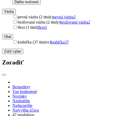
Ďalšie možnosti
Väzba
pevná väzba (2 tituly)
pevná väzba
2
brožovaná väzba (2 tituly)
brožovaná väzba
2
flexi (1 titul)
flexi
1
Obal
krabička (37 titulov)
krabička
37
Zúžiť výber
Zoradiť
Bestsellery
Top hodnotené
Novinky
Najdrahšie
Najlacnejšie
Najvyššia zľava
47 produktov