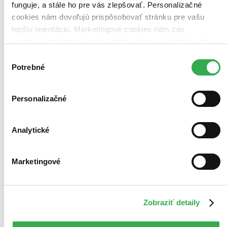
funguje, a stále ho pre vás zlepšovať. Personalizačné
cookies nám dovoľujú prispôsobovať stránku pre vašu
lepšiu orientáciu. Marketingové cookies nám zas
umožňujú zobrazenie relevantnej reklamy. Niektoré údaje
zdieľame aj s tretími stranami. Veľmi by nám pomohlo,
Výber
keby sme mohli používať všetky tieto cookies. Ďakujeme!
Potrebné
súhlasu
Personalizačné
Analytické
Marketingové
Zobraziť detaily