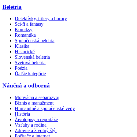
Beletria
Detektívky, trilery a horory
Sci-fi a fantasy
Komiksy
Romantika
Spoločenská beletria
Klasika
Historické
Slovenská beletria
Svetová beletria
Poézia
Ďalšie kategórie
Náučná a odborná
Motivácia a sebarozvoj
Biznis a manažment
Humanitné a spoločenské vedy
História
Životopisy a reportáže
Vzťahy a rodina
Zdravie a životný štýl
Počítače a internet