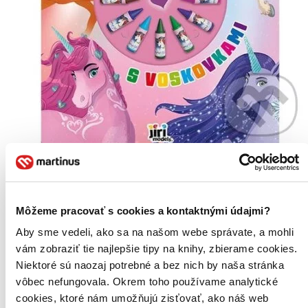
Maľovanky s voskovkami: Jednorožce
Maľovanky obsahujú 24 strán na...
5,20 €
Môžeme pracovať s cookies a kontaktnými údajmi?
Do 3 – 4 dní
Aby sme vedeli, ako sa na našom webe správate, a mohli
Tento produkt momentálne nemáme na sklade, ale zvyčajne
vám ho vieme zabezpečiť a odoslať do 3 – 4 dní. A
vám zobraziť tie najlepšie tipy na knihy, zbierame cookies.
posnažíme sa aj trochu rýchlejšie!
Niektoré sú naozaj potrebné a bez nich by naša stránka
Pridať do zoznamu
vôbec nefungovala. Okrem toho používame analytické
Vložiť do košíka
cookies, ktoré nám umožňujú zisťovať, ako náš web