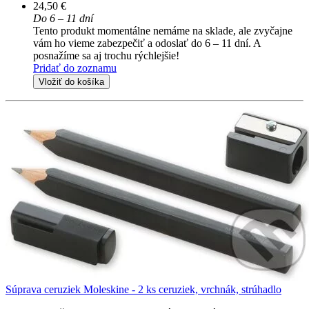
24,50 €
Do 6 – 11 dní
Tento produkt momentálne nemáme na sklade, ale zvyčajne
vám ho vieme zabezpečiť a odoslať do 6 – 11 dní. A
posnažíme sa aj trochu rýchlejšie!
Pridať do zoznamu
Vložiť do košíka
Súprava ceruziek Moleskine - 2 ks ceruziek, vrchnák, strúhadlo