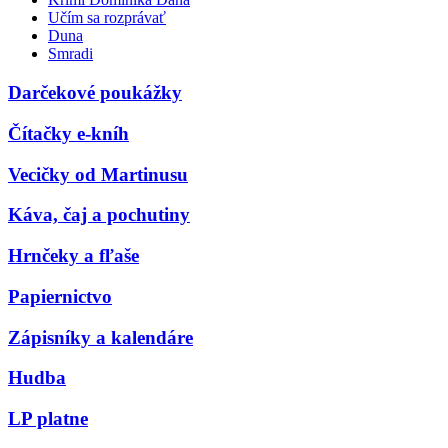
Učím sa rozprávať
Duna
Smradi
Darčekové poukážky
Čítačky e-kníh
Vecičky od Martinusu
Káva, čaj a pochutiny
Hrnčeky a fľaše
Papiernictvo
Zápisníky a kalendáre
Hudba
LP platne