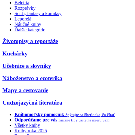
Beletria
Rozprávky
Sci-fi, fantasy a komiksy
Leporelá
Náučné knihy
Ďalšie kategórie
Životopisy a reportáže
Kuchárky
Učebnice a slovníky
Náboženstvo a ezoterika
Mapy a cestovanie
Cudzojazyčná literatúra
Knihomoľský pomocník
Spýtajte sa Sherlocka, čo čítať
Odporúčame pre vás
Knižné tipy ušité na mieru vám
Všetky knihy
Knihy roka 2025