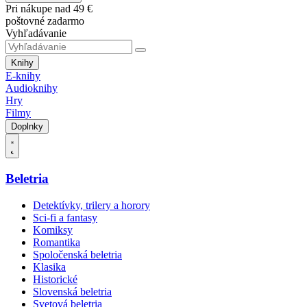
Pri nákupe nad 49 €
poštovné zadarmo
Vyhľadávanie
Knihy
E-knihy
Audioknihy
Hry
Filmy
Doplnky
Beletria
Detektívky, trilery a horory
Sci-fi a fantasy
Komiksy
Romantika
Spoločenská beletria
Klasika
Historické
Slovenská beletria
Svetová beletria