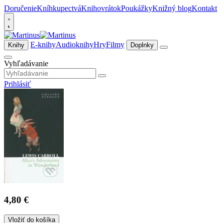
Doručenie
Kníhkupectvá
Knihovrátok
Poukážky
Knižný blog
Kontakt
E-knihy
Audioknihy
Hry
Filmy
Knihy
Doplnky
Vyhľadávanie
Prihlásiť
4,80 €
Vložiť do košíka