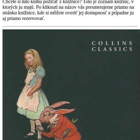
Chcete si túto knihu požičať z knižnice? Toto je zoznam knižníc, v
ktorých ju majú. Po kliknutí na názov vás presmerujeme priamo na
stránku knižnice, kde si môžete overiť jej dostupnosť a prípadne ju
aj priamo rezervovať.