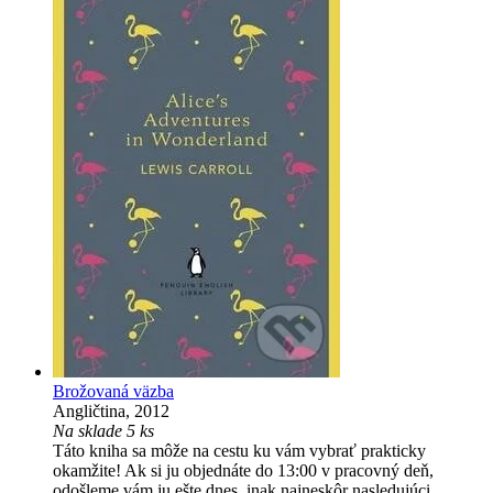
Brožovaná väzba
Angličtina, 2012
Na sklade 5 ks
Táto kniha sa môže na cestu ku vám vybrať prakticky
okamžite! Ak si ju objednáte do 13:00 v pracovný deň,
odošleme vám ju ešte dnes, inak najneskôr nasledujúci