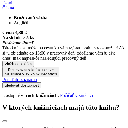
E-kniha
Čítaná
Brožovaná väzba
Angličtina
Cena:
4,80 €
Na sklade > 5 ks
Posielame ihneď
Táto kniha sa môže na cestu ku vám vybrať prakticky okamžite! Ak
si ju objednáte do 13:00 v pracovný deň, odošleme vám ju ešte
dnes, inak najneskôr nasledujúci pracovný deň.
Vložiť do košíka
Rezervovať v kníhkupectve
Na sklade v 19 kníhkupectvách
Pridať do zoznamu
Sledovať dostupnosť
Dostupné v
troch knižniciach
.
Požičať v knižnici
V ktorých knižniciach majú túto knihu?