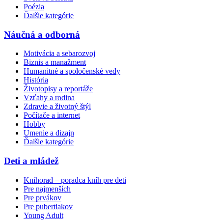
Poézia
Ďalšie kategórie
Náučná a odborná
Motivácia a sebarozvoj
Biznis a manažment
Humanitné a spoločenské vedy
História
Životopisy a reportáže
Vzťahy a rodina
Zdravie a životný štýl
Počítače a internet
Hobby
Umenie a dizajn
Ďalšie kategórie
Deti a mládež
Knihorad – poradca kníh pre deti
Pre najmenších
Pre prvákov
Pre pubertiakov
Young Adult