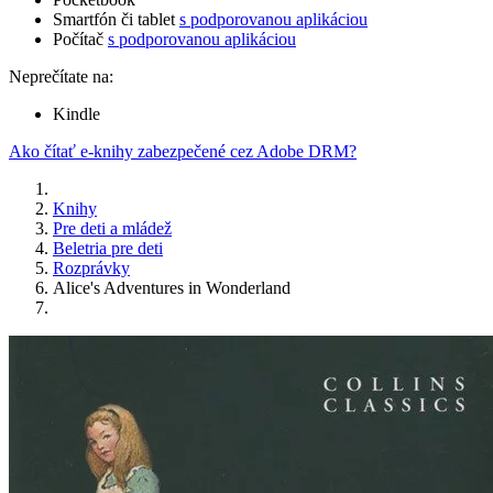
Smartfón či tablet
s podporovanou aplikáciou
Počítač
s podporovanou aplikáciou
Neprečítate na:
Kindle
Ako čítať e-knihy zabezpečené cez Adobe DRM?
Knihy
Pre deti a mládež
Beletria pre deti
Rozprávky
Alice's Adventures in Wonderland