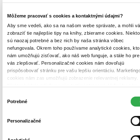
Môžeme pracovať s cookies a kontaktnými údajmi?
Aby sme vedeli, ako sa na našom webe správate, a mohli v
zobraziť tie najlepšie tipy na knihy, zbierame cookies. Niekto
sú naozaj potrebné a bez nich by naša stránka vôbec
Pevná väzba
nefungovala. Okrem toho používame analytické cookies, kto
Angličtina, 2023
nám umožňujú zisťovať, ako náš web funguje, a stále ho pre
Na sklade 1 ks
vás zlepšovať. Personalizačné cookies nám dovoľujú
Túto knihu máme síce aktuálne na sklade, máme však už iba
posledné kusy. Ak ju chcete mať rýchlo, ponáhľajte sa!
prispôsobovať stránku pre vašu lepšiu orientáciu. Marketing
Dodanie ďalších môže trvať dlhšie, zvyčajne do 31 dní.
cookies nám zas umožňujú zobrazenie relevantnej reklamy.
Niektoré údaje zdieľame aj s tretími stranami. Veľmi by nám
11,60 €
pomohlo, keby sme mohli používať všetky tieto cookies.
Výber
Vložiť do košíka
Ďakujeme!
Potrebné
súhlasu
Personalizačné