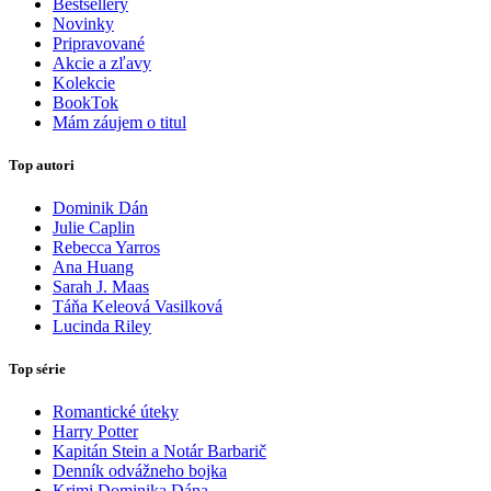
Bestsellery
Novinky
Pripravované
Akcie a zľavy
Kolekcie
BookTok
Mám záujem o titul
Top autori
Dominik Dán
Julie Caplin
Rebecca Yarros
Ana Huang
Sarah J. Maas
Táňa Keleová Vasilková
Lucinda Riley
Top série
Romantické úteky
Harry Potter
Kapitán Stein a Notár Barbarič
Denník odvážneho bojka
Krimi Dominika Dána