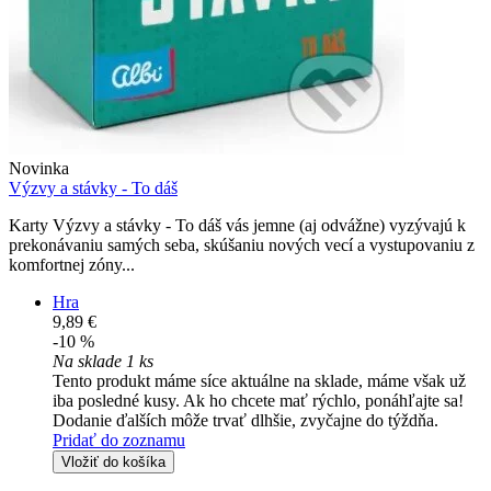
Novinka
Výzvy a stávky - To dáš
Karty Výzvy a stávky - To dáš vás jemne (aj odvážne) vyzývajú k
prekonávaniu samých seba, skúšaniu nových vecí a vystupovaniu z
komfortnej zóny...
Hra
9,89 €
-10 %
Na sklade 1 ks
Tento produkt máme síce aktuálne na sklade, máme však už
iba posledné kusy. Ak ho chcete mať rýchlo, ponáhľajte sa!
Dodanie ďalších môže trvať dlhšie, zvyčajne do týždňa.
Pridať do zoznamu
Vložiť do košíka