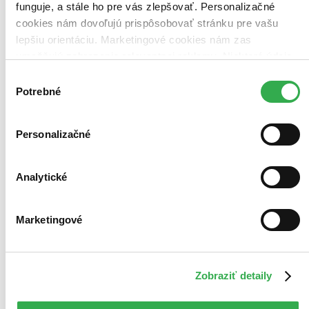
funguje, a stále ho pre vás zlepšovať. Personalizačné
pracovný deň.
Pridať do zoznamu
cookies nám dovoľujú prispôsobovať stránku pre vašu
Vložiť do košíka
lepšiu orientáciu. Marketingové cookies nám zas
umožňujú zobrazenie relevantnej reklamy. Niektoré údaje
zdieľame aj s tretími stranami. Veľmi by nám pomohlo,
Výber
keby sme mohli používať všetky tieto cookies. Ďakujeme!
Potrebné
súhlasu
Personalizačné
Analytické
Marketingové
Zobraziť detaily