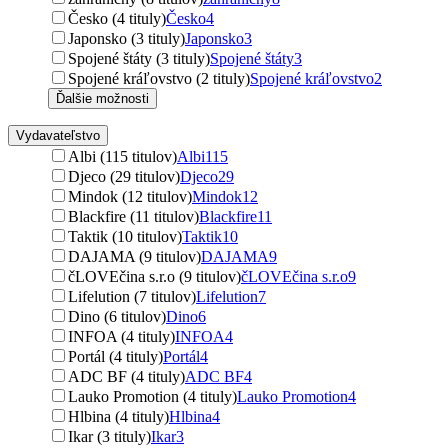
Česko (4 tituly)
Česko
4
Japonsko (3 tituly)
Japonsko
3
Spojené štáty (3 tituly)
Spojené štáty
3
Spojené kráľovstvo (2 tituly)
Spojené kráľovstvo
2
Ďalšie možnosti
Vydavateľstvo
Albi (115 titulov)
Albi
115
Djeco (29 titulov)
Djeco
29
Mindok (12 titulov)
Mindok
12
Blackfire (11 titulov)
Blackfire
11
Taktik (10 titulov)
Taktik
10
DAJAMA (9 titulov)
DAJAMA
9
čLOVEčina s.r.o (9 titulov)
čLOVEčina s.r.o
9
Lifelution (7 titulov)
Lifelution
7
Dino (6 titulov)
Dino
6
INFOA (4 tituly)
INFOA
4
Portál (4 tituly)
Portál
4
ADC BF (4 tituly)
ADC BF
4
Lauko Promotion (4 tituly)
Lauko Promotion
4
Hlbina (4 tituly)
Hlbina
4
Ikar (3 tituly)
Ikar
3