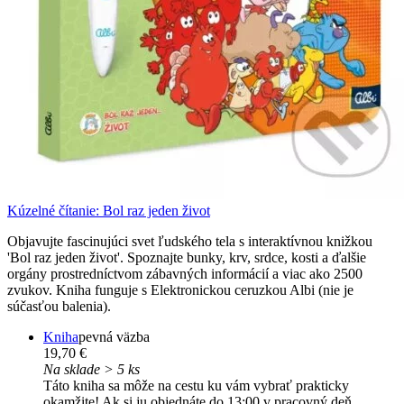
Kúzelné čítanie: Bol raz jeden život
Objavujte fascinujúci svet ľudského tela s interaktívnou knižkou
'Bol raz jeden život'. Spoznajte bunky, krv, srdce, kosti a ďalšie
orgány prostredníctvom zábavných informácií a viac ako 2500
zvukov. Kniha funguje s Elektronickou ceruzkou Albi (nie je
súčasťou balenia).
Kniha
pevná väzba
19,70 €
Na sklade > 5 ks
Táto kniha sa môže na cestu ku vám vybrať prakticky
okamžite! Ak si ju objednáte do 13:00 v pracovný deň,