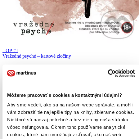
TOP #1
Vražedné psyché – kartové zločiny
Peter Brestovanský
Richard Mažonas
Dedukčná kartová hra inšpirovaná forenznou psychológiou a true
crime. Hráči odhaľujú páchateľa analýzou správania a profilov. 10
prípadov pre jednorazové zážitky. Ideálne pre fanúšikov detektívok
Môžeme pracovať s cookies a kontaktnými údajmi?
a logických hier.
Aby sme vedeli, ako sa na našom webe správate, a mohli
Hra
vám zobraziť tie najlepšie tipy na knihy, zbierame cookies.
18,90 €
Niektoré sú naozaj potrebné a bez nich by naša stránka
Na sklade > 5 ks
Tento produkt sa môže na cestu ku vám vybrať prakticky
vôbec nefungovala. Okrem toho používame analytické
okamžite! Ak si ho objednáte do 13:00 v pracovný deň,
cookies, ktoré nám umožňujú zisťovať, ako náš web
odošleme vám ho ešte dnes, inak najneskôr nasledujúci