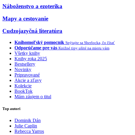
Náboženstvo a ezoterika
Mapy a cestovanie
Cudzojazyčná literatúra
Knihomoľský pomocník
Spýtajte sa Sherlocka, čo čítať
Odporúčame pre vás
Knižné tipy ušité na mieru vám
Všetky knihy
Knihy roka 2025
Bestsellery
Novinky
Pripravované
Akcie a zľavy
Kolekcie
BookTok
Mám záujem o titul
Top autori
Dominik Dán
Julie Caplin
Rebecca Yarros