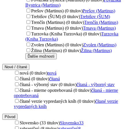
Bystrica (Martinus)
Prešov (Martinus) (0 titulov)
Prešov (Martinus)
Trebišov (ŠUM) (0 titulov)
Trebišov (ŠUM)
Trenčín (Martinus) (0 titulov)
Trenčín (Martinus)
Trnava (Martinus) (0 titulov)
Trnava (Martinus)
Turzovka (Kniha Turzovka) (0 titulov)
Turzovka
(Kniha Turzovka)
Zvolen (Martinus) (0 titulov)
Zvolen (Martinus)
Žilina (Martinus) (0 titulov)
Žilina (Martinus)
Ďalšie možnosti
Nové / čítané
nová (0 titulov)
nová
čítaná (0 titulov)
čítaná
čítaná - výborný stav (0 titulov)
čítaná - výborný stav
čítaná - mierne opotrebovaná (0 titulov)
čítaná - mierne
opotrebovaná
čítané verzie vypredaných kníh (0 titulov)
čítané verzie
vypredaných kníh
Pôvod
Slovensko (33 titulov)
Slovensko
33
zahraničný (8 titulov)
zahraničný
8