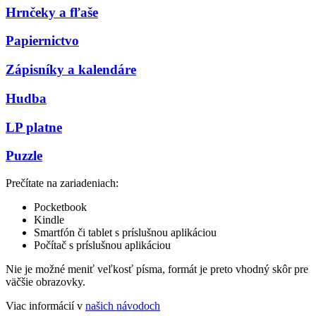
Hrnčeky a fľaše
Papiernictvo
Zápisníky a kalendáre
Hudba
LP platne
Puzzle
Prečítate na zariadeniach:
Pocketbook
Kindle
Smartfón či tablet s príslušnou aplikáciou
Počítač s príslušnou aplikáciou
Nie je možné meniť veľkosť písma, formát je preto vhodný skôr pre
väčšie obrazovky.
Viac informácií v
našich návodoch