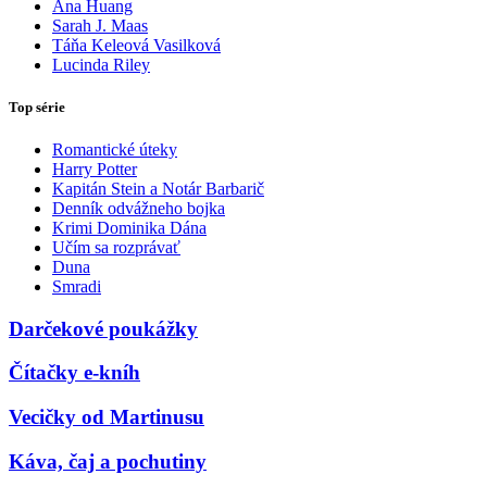
Ana Huang
Sarah J. Maas
Táňa Keleová Vasilková
Lucinda Riley
Top série
Romantické úteky
Harry Potter
Kapitán Stein a Notár Barbarič
Denník odvážneho bojka
Krimi Dominika Dána
Učím sa rozprávať
Duna
Smradi
Darčekové poukážky
Čítačky e-kníh
Vecičky od Martinusu
Káva, čaj a pochutiny