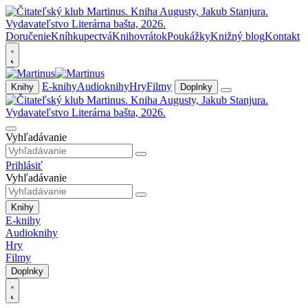
Doručenie
Kníhkupectvá
Knihovrátok
Poukážky
Knižný blog
Kontakt
E-knihy
Audioknihy
Hry
Filmy
Knihy
Doplnky
Vyhľadávanie
Prihlásiť
Vyhľadávanie
Knihy
E-knihy
Audioknihy
Hry
Filmy
Doplnky