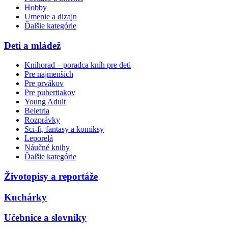
Hobby
Umenie a dizajn
Ďalšie kategórie
Deti a mládež
Knihorad – poradca kníh pre deti
Pre najmenších
Pre prvákov
Pre pubertiakov
Young Adult
Beletria
Rozprávky
Sci-fi, fantasy a komiksy
Leporelá
Náučné knihy
Ďalšie kategórie
Životopisy a reportáže
Kuchárky
Učebnice a slovníky