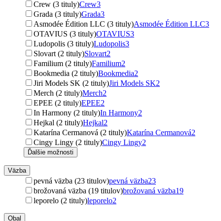
Crew (3 tituly)
Crew
3
Grada (3 tituly)
Grada
3
Asmodée Édition LLC (3 tituly)
Asmodée Édition LLC
3
OTAVIUS (3 tituly)
OTAVIUS
3
Ludopolis (3 tituly)
Ludopolis
3
Slovart (2 tituly)
Slovart
2
Familium (2 tituly)
Familium
2
Bookmedia (2 tituly)
Bookmedia
2
Jiri Models SK (2 tituly)
Jiri Models SK
2
Merch (2 tituly)
Merch
2
EPEE (2 tituly)
EPEE
2
In Harmony (2 tituly)
In Harmony
2
Hejkal (2 tituly)
Hejkal
2
Katarína Cermanová (2 tituly)
Katarína Cermanová
2
Cingy Lingy (2 tituly)
Cingy Lingy
2
Ďalšie možnosti
Väzba
pevná väzba (23 titulov)
pevná väzba
23
brožovaná väzba (19 titulov)
brožovaná väzba
19
leporelo (2 tituly)
leporelo
2
Obal