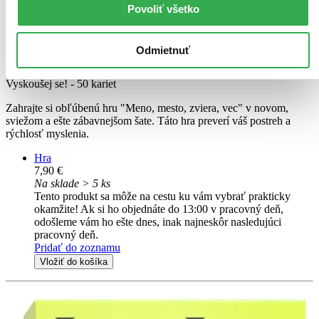
Povoliť všetko
TOP #3
Odmietnuť
Vyskúšaj sa! Meno, mesto, zviera, vec
CZ
Vyskoušej se! - 50 kariet
Zahrajte si obľúbenú hru "Meno, mesto, zviera, vec" v novom,
sviežom a ešte zábavnejšom šate. Táto hra preverí váš postreh a
rýchlosť myslenia.
Hra
7,90 €
Na sklade > 5 ks
Tento produkt sa môže na cestu ku vám vybrať prakticky
okamžite! Ak si ho objednáte do 13:00 v pracovný deň,
odošleme vám ho ešte dnes, inak najneskôr nasledujúci
pracovný deň.
Pridať do zoznamu
Vložiť do košíka