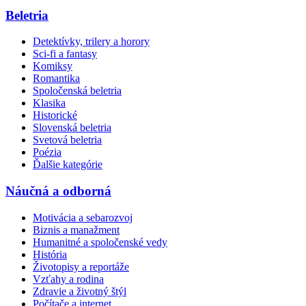
Beletria
Detektívky, trilery a horory
Sci-fi a fantasy
Komiksy
Romantika
Spoločenská beletria
Klasika
Historické
Slovenská beletria
Svetová beletria
Poézia
Ďalšie kategórie
Náučná a odborná
Motivácia a sebarozvoj
Biznis a manažment
Humanitné a spoločenské vedy
História
Životopisy a reportáže
Vzťahy a rodina
Zdravie a životný štýl
Počítače a internet