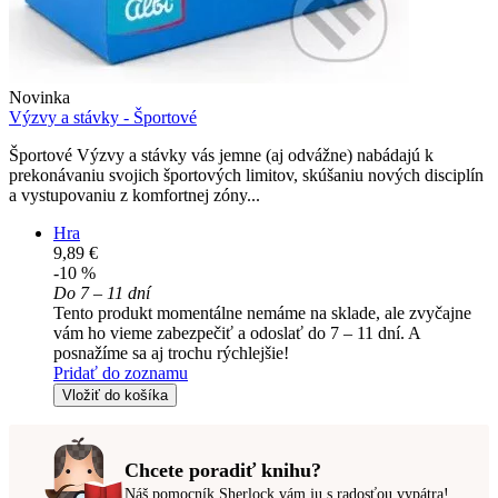
Novinka
Výzvy a stávky - Športové
Športové Výzvy a stávky vás jemne (aj odvážne) nabádajú k
prekonávaniu svojich športových limitov, skúšaniu nových disciplín
a vystupovaniu z komfortnej zóny...
Hra
9,89 €
-10 %
Do 7 – 11 dní
Tento produkt momentálne nemáme na sklade, ale zvyčajne
vám ho vieme zabezpečiť a odoslať do 7 – 11 dní. A
posnažíme sa aj trochu rýchlejšie!
Pridať do zoznamu
Vložiť do košíka
Chcete poradiť knihu?
Náš pomocník Sherlock vám ju s radosťou vypátra!