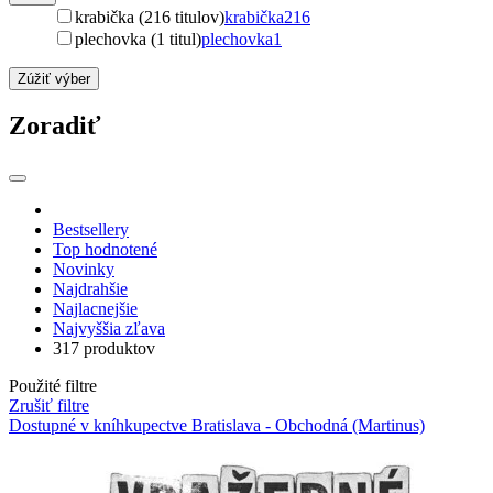
krabička (216 titulov)
krabička
216
plechovka (1 titul)
plechovka
1
Zúžiť výber
Zoradiť
Bestsellery
Top hodnotené
Novinky
Najdrahšie
Najlacnejšie
Najvyššia zľava
317 produktov
Použité filtre
Zrušiť filtre
Dostupné v kníhkupectve Bratislava - Obchodná (Martinus)