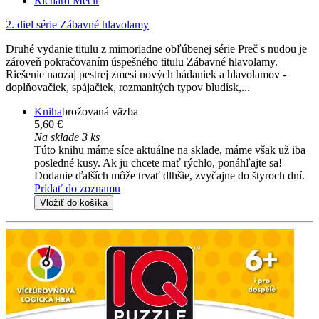
Richard Mečíř
2. diel série
Zábavné hlavolamy
Druhé vydanie titulu z mimoriadne obľúbenej série Preč s nudou je
zároveň pokračovaním úspešného titulu Zábavné hlavolamy.
Riešenie naozaj pestrej zmesi nových hádaniek a hlavolamov -
doplňovačiek, spájačiek, rozmanitých typov bludísk,...
Kniha
brožovaná väzba
5,60 €
Na sklade 3 ks
Túto knihu máme síce aktuálne na sklade, máme však už iba
posledné kusy. Ak ju chcete mať rýchlo, ponáhľajte sa!
Dodanie ďalších môže trvať dlhšie, zvyčajne do štyroch dní.
Pridať do zoznamu
Vložiť do košíka