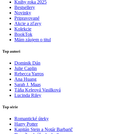
Knihy roka 2025
Bestsellery
Novinky
Pripravované
Akcie a zľavy
Kolekcie
BookTok
Mám záujem o titul
Top autori
Dominik Dán
Julie Caplin
Rebecca Yarros
Ana Huang
Sarah J. Maas
Táňa Keleová Vasilková
Lucinda Riley
Top série
Romantické úteky
Harry Potter
Kapitán Stein a Notár Barbarič