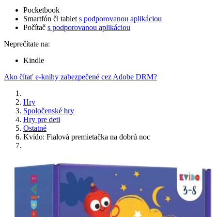
Pocketbook
Smartfón či tablet
s podporovanou aplikáciou
Počítač
s podporovanou aplikáciou
Neprečítate na:
Kindle
Ako čítať e-knihy zabezpečené cez Adobe DRM?
Hry
Spoločenské hry
Hry pre deti
Ostatné
Kvído: Fialová premietačka na dobrú noc