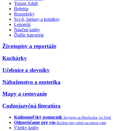
Young Adult
Beletria
Rozprávky
Sci-fi, fantasy a komiksy
Leporelá
Náučné knihy
Ďalšie kategórie
Životopisy a reportáže
Kuchárky
Učebnice a slovníky
Náboženstvo a ezoterika
Mapy a cestovanie
Cudzojazyčná literatúra
Knihomoľský pomocník
Spýtajte sa Sherlocka, čo čítať
Odporúčame pre vás
Knižné tipy ušité na mieru vám
Všetky knihy