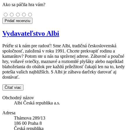
Ako sa páčila hra vám?
Pridať recenziu
Vydavateľstvo Albi
Príďte si k nám pre radosť! Sme Albi, tradičná československá
spoločnosť, založená v roku 1991. Chcete prekvapiť rodinu a
kamarátov? Potom ste u nás na správnej adrese. Zábavné a poučné
hry, voňavé sviečky, maznavé a roztomilé plyšáky alebo napríklad
blahoželania do obálok pre každú príležitosť čakajú len na to, kedy
potešia vašich najbližších. S Albi je zábava darčeky darovať aj
dostávať.
Čítať viac
Obchodný názov
Albi Česká republika a.s.
Adresa
Thámova 289/13
186 00 Praha 8
Česká republika