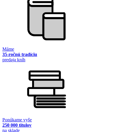
Máme
35-ročnú tradíciu
predaja kníh
Ponúkame vyše
250 000 titulov
na sklade