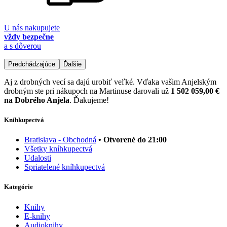
U nás nakupujete
vždy bezpečne
a s dôverou
Predchádzajúce
Ďalšie
Aj z drobných vecí sa dajú urobiť veľké. Vďaka vašim Anjelským
drobným ste pri nákupoch na Martinuse darovali už
1 502 059,00 €
na Dobrého Anjela
. Ďakujeme!
Kníhkupectvá
Bratislava - Obchodná
• Otvorené do 21:00
Všetky kníhkupectvá
Udalosti
Spriatelené kníhkupectvá
Kategórie
Knihy
E-knihy
Audioknihy