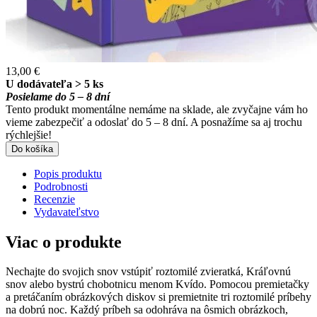
13,00 €
U dodávateľa > 5 ks
Posielame do 5 – 8 dní
Tento produkt momentálne nemáme na sklade, ale zvyčajne vám ho
vieme zabezpečiť a odoslať do 5 – 8 dní. A posnažíme sa aj trochu
rýchlejšie!
Do košíka
Popis produktu
Podrobnosti
Recenzie
Vydavateľstvo
Viac o produkte
Nechajte do svojich snov vstúpiť roztomilé zvieratká, Kráľovnú
snov alebo bystrú chobotnicu menom Kvído. Pomocou premietačky
a pretáčaním obrázkových diskov si premietnite tri roztomilé príbehy
na dobrú noc. Každý príbeh sa odohráva na ôsmich obrázkoch,