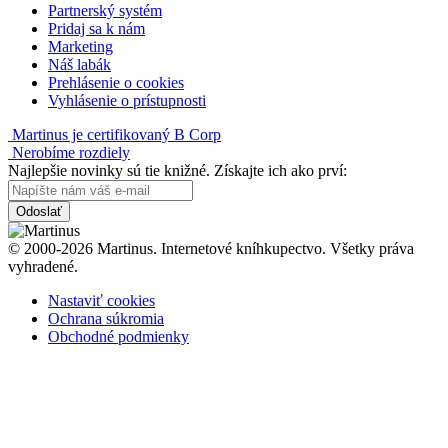
Partnerský systém
Pridaj sa k nám
Marketing
Náš labák
Prehlásenie o cookies
Vyhlásenie o prístupnosti
Martinus je certifikovaný B Corp
Nerobíme rozdiely
Najlepšie novinky sú tie knižné. Získajte ich ako prví:
Odoslať
© 2000-2026 Martinus. Internetové kníhkupectvo. Všetky práva
vyhradené.
Nastaviť cookies
Ochrana súkromia
Obchodné podmienky