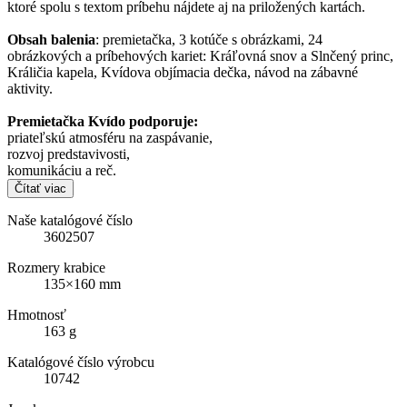
ktoré spolu s textom príbehu nájdete aj na priložených kartách.
Obsah balenia
: premietačka, 3 kotúče s obrázkami, 24
obrázkových a príbehových kariet: Kráľovná snov a Slnčený princ,
Králičia kapela, Kvídova objímacia dečka, návod na zábavné
aktivity.
Premietačka Kvído podporuje:
priateľskú atmosféru na zaspávanie,
rozvoj predstavivosti,
komunikáciu a reč.
Čítať viac
Naše katalógové číslo
3602507
Rozmery krabice
135×160 mm
Hmotnosť
163 g
Katalógové číslo výrobcu
10742