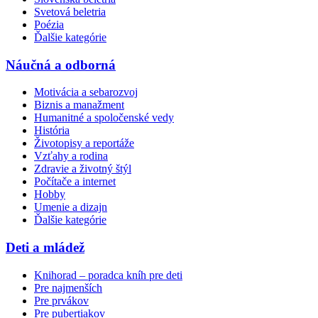
Svetová beletria
Poézia
Ďalšie kategórie
Náučná a odborná
Motivácia a sebarozvoj
Biznis a manažment
Humanitné a spoločenské vedy
História
Životopisy a reportáže
Vzťahy a rodina
Zdravie a životný štýl
Počítače a internet
Hobby
Umenie a dizajn
Ďalšie kategórie
Deti a mládež
Knihorad – poradca kníh pre deti
Pre najmenších
Pre prvákov
Pre pubertiakov