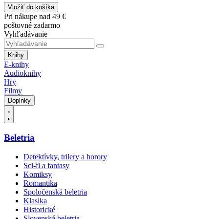
Vložiť do košíka
Pri nákupe nad 49 €
poštovné zadarmo
Vyhľadávanie
Knihy
E-knihy
Audioknihy
Hry
Filmy
Doplnky
Beletria
Detektívky, trilery a horory
Sci-fi a fantasy
Komiksy
Romantika
Spoločenská beletria
Klasika
Historické
Slovenská beletria