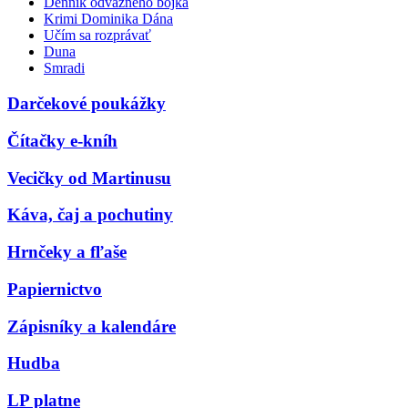
Denník odvážneho bojka
Krimi Dominika Dána
Učím sa rozprávať
Duna
Smradi
Darčekové poukážky
Čítačky e-kníh
Vecičky od Martinusu
Káva, čaj a pochutiny
Hrnčeky a fľaše
Papiernictvo
Zápisníky a kalendáre
Hudba
LP platne