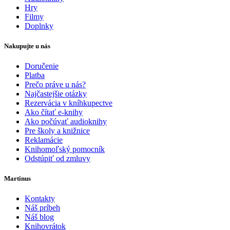
Hry
Filmy
Doplnky
Nakupujte u nás
Doručenie
Platba
Prečo práve u nás?
Najčastejšie otázky
Rezervácia v kníhkupectve
Ako čítať e-knihy
Ako počúvať audioknihy
Pre školy a knižnice
Reklamácie
Knihomoľský pomocník
Odstúpiť od zmluvy
Martinus
Kontakty
Náš príbeh
Náš blog
Knihovrátok