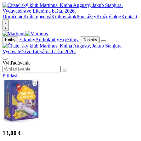
Doručenie
Kníhkupectvá
Knihovrátok
Poukážky
Knižný blog
Kontakt
E-knihy
Audioknihy
Hry
Filmy
Knihy
Doplnky
Vyhľadávanie
Prihlásiť
13,00 €