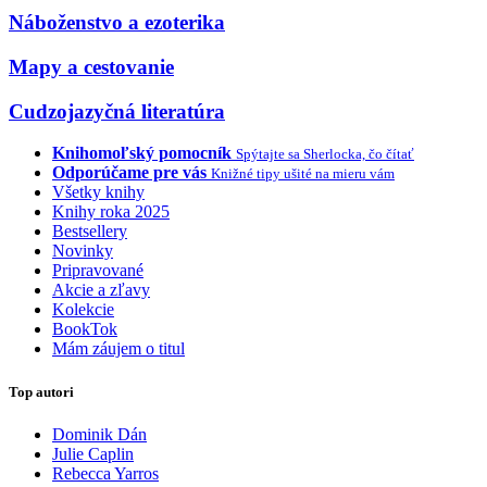
Náboženstvo a ezoterika
Mapy a cestovanie
Cudzojazyčná literatúra
Knihomoľský pomocník
Spýtajte sa Sherlocka, čo čítať
Odporúčame pre vás
Knižné tipy ušité na mieru vám
Všetky knihy
Knihy roka 2025
Bestsellery
Novinky
Pripravované
Akcie a zľavy
Kolekcie
BookTok
Mám záujem o titul
Top autori
Dominik Dán
Julie Caplin
Rebecca Yarros