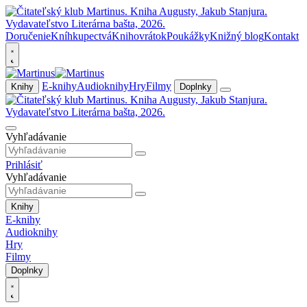
Doručenie
Kníhkupectvá
Knihovrátok
Poukážky
Knižný blog
Kontakt
E-knihy
Audioknihy
Hry
Filmy
Knihy
Doplnky
Vyhľadávanie
Prihlásiť
Vyhľadávanie
Knihy
E-knihy
Audioknihy
Hry
Filmy
Doplnky