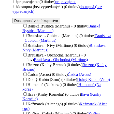
pripravujeme (0 titulov)
pripravujeme
dostupná (bez vypredaných) (0 titulov)
dostupná (bez
vypredaných)
Dostupnosť v kníhkupectve
Banská Bystrica (Martinus) (0 titulov)
Banská
Bystrica (Martinus)
Bratislava - Cubicon (Martinus) (0 titulov)
Bratislava
- Cubicon (Martinus)
Bratislava - Nivy (Martinus) (0 titulov)
Bratislava -
Nivy (Martinus)
Bratislava - Obchodná (Martinus) (0
titulov)
Bratislava - Obchodná (Martinus)
Brezno (Knihy Brezno) (0 titulov)
Brezno (Knihy
Brezno)
Čadca (Arcus) (0 titulov)
Čadca (Arcus)
Dolný Kubín (Zrno) (0 titulov)
Dolný Kubín (Zrno)
Humenné (Na korze) (0 titulov)
Humenné (Na
korze)
Ilava (Knihy Kornélia) (0 titulov)
Ilava (Knihy
Kornélia)
Kežmarok (Alter ego) (0 titulov)
Kežmarok (Alter
ego)
Košice - Galéria (Martinus) (0 titulov)
Košice -