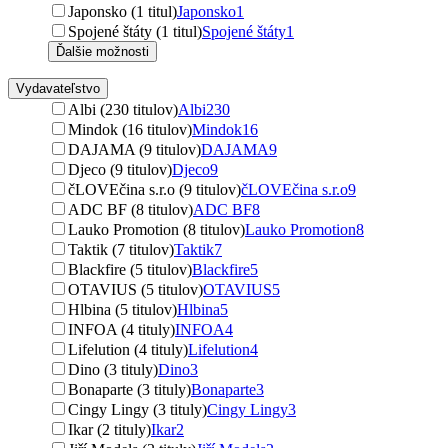
Japonsko (1 titul)
Japonsko
1
Spojené štáty (1 titul)
Spojené štáty
1
Ďalšie možnosti
Vydavateľstvo
Albi (230 titulov)
Albi
230
Mindok (16 titulov)
Mindok
16
DAJAMA (9 titulov)
DAJAMA
9
Djeco (9 titulov)
Djeco
9
čLOVEčina s.r.o (9 titulov)
čLOVEčina s.r.o
9
ADC BF (8 titulov)
ADC BF
8
Lauko Promotion (8 titulov)
Lauko Promotion
8
Taktik (7 titulov)
Taktik
7
Blackfire (5 titulov)
Blackfire
5
OTAVIUS (5 titulov)
OTAVIUS
5
Hlbina (5 titulov)
Hlbina
5
INFOA (4 tituly)
INFOA
4
Lifelution (4 tituly)
Lifelution
4
Dino (3 tituly)
Dino
3
Bonaparte (3 tituly)
Bonaparte
3
Cingy Lingy (3 tituly)
Cingy Lingy
3
Ikar (2 tituly)
Ikar
2