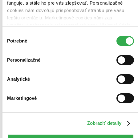
Vložiť do košíka
funguje, a stále ho pre vás zlepšovať. Personalizačné
cookies nám dovoľujú prispôsobovať stránku pre vašu
lepšiu orientáciu. Marketingové cookies nám zas
umožňujú zobrazenie relevantnej reklamy. Niektoré údaje
zdieľame aj s tretími stranami. Veľmi by nám pomohlo,
Výber
keby sme mohli používať všetky tieto cookies. Ďakujeme!
Potrebné
súhlasu
Personalizačné
Analytické
Marketingové
Zobraziť detaily