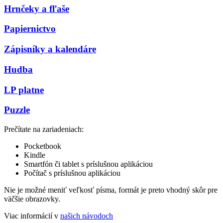
Hrnčeky a fľaše
Papiernictvo
Zápisníky a kalendáre
Hudba
LP platne
Puzzle
Prečítate na zariadeniach:
Pocketbook
Kindle
Smartfón či tablet s príslušnou aplikáciou
Počítač s príslušnou aplikáciou
Nie je možné meniť veľkosť písma, formát je preto vhodný skôr pre
väčšie obrazovky.
Viac informácií v
našich návodoch