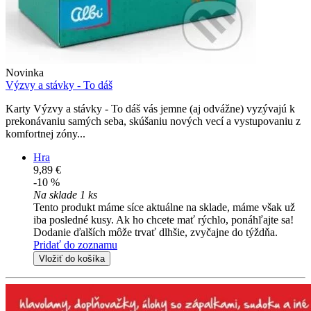
Novinka
Výzvy a stávky - To dáš
Karty Výzvy a stávky - To dáš vás jemne (aj odvážne) vyzývajú k
prekonávaniu samých seba, skúšaniu nových vecí a vystupovaniu z
komfortnej zóny...
Hra
9,89 €
-10 %
Na sklade 1 ks
Tento produkt máme síce aktuálne na sklade, máme však už
iba posledné kusy. Ak ho chcete mať rýchlo, ponáhľajte sa!
Dodanie ďalších môže trvať dlhšie, zvyčajne do týždňa.
Pridať do zoznamu
Vložiť do košíka