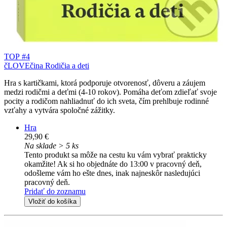
TOP #4
čLOVEčina Rodičia a deti
Hra s kartičkami, ktorá podporuje otvorenosť, dôveru a záujem
medzi rodičmi a deťmi (4-10 rokov). Pomáha deťom zdieľať svoje
pocity a rodičom nahliadnuť do ich sveta, čím prehlbuje rodinné
vzťahy a vytvára spoločné zážitky.
Hra
29,90 €
Na sklade > 5 ks
Tento produkt sa môže na cestu ku vám vybrať prakticky
okamžite! Ak si ho objednáte do 13:00 v pracovný deň,
odošleme vám ho ešte dnes, inak najneskôr nasledujúci
pracovný deň.
Pridať do zoznamu
Vložiť do košíka