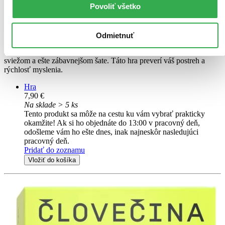
Povoliť všetko
TOP #3
Vyskúšaj sa! Meno, mesto, zviera, vec
CZ
Vyskoušej se! - 50 kariet
Odmietnuť
Zahrajte si obľúbenú hru "Meno, mesto, zviera, vec" v novom,
sviežom a ešte zábavnejšom šate. Táto hra preverí váš postreh a
rýchlosť myslenia.
Hra
7,90 €
Na sklade > 5 ks
Tento produkt sa môže na cestu ku vám vybrať prakticky
okamžite! Ak si ho objednáte do 13:00 v pracovný deň,
odošleme vám ho ešte dnes, inak najneskôr nasledujúci
pracovný deň.
Pridať do zoznamu
Vložiť do košíka