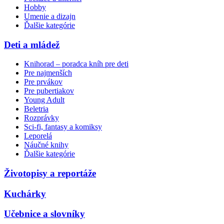
Hobby
Umenie a dizajn
Ďalšie kategórie
Deti a mládež
Knihorad – poradca kníh pre deti
Pre najmenších
Pre prvákov
Pre pubertiakov
Young Adult
Beletria
Rozprávky
Sci-fi, fantasy a komiksy
Leporelá
Náučné knihy
Ďalšie kategórie
Životopisy a reportáže
Kuchárky
Učebnice a slovníky