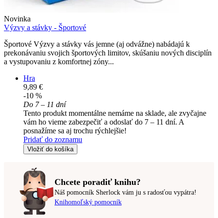
Novinka
Výzvy a stávky - Športové
Športové Výzvy a stávky vás jemne (aj odvážne) nabádajú k
prekonávaniu svojich športových limitov, skúšaniu nových disciplín
a vystupovaniu z komfortnej zóny...
Hra
9,89 €
-10 %
Do 7 – 11 dní
Tento produkt momentálne nemáme na sklade, ale zvyčajne
vám ho vieme zabezpečiť a odoslať do 7 – 11 dní. A
posnažíme sa aj trochu rýchlejšie!
Pridať do zoznamu
Vložiť do košíka
Chcete poradiť knihu?
Náš pomocník Sherlock vám ju s radosťou vypátra!
Knihomoľský pomocník