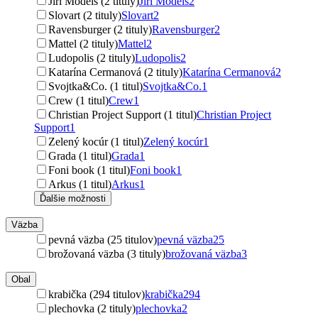
Jiří Models (2 tituly)
Jiří Models
2
Slovart (2 tituly)
Slovart
2
Ravensburger (2 tituly)
Ravensburger
2
Mattel (2 tituly)
Mattel
2
Ludopolis (2 tituly)
Ludopolis
2
Katarína Cermanová (2 tituly)
Katarína Cermanová
2
Svojtka&Co. (1 titul)
Svojtka&Co.
1
Crew (1 titul)
Crew
1
Christian Project Support (1 titul)
Christian Project
Support
1
Zelený kocúr (1 titul)
Zelený kocúr
1
Grada (1 titul)
Grada
1
Foni book (1 titul)
Foni book
1
Arkus (1 titul)
Arkus
1
Ďalšie možnosti
Väzba
pevná väzba (25 titulov)
pevná väzba
25
brožovaná väzba (3 tituly)
brožovaná väzba
3
Obal
krabička (294 titulov)
krabička
294
plechovka (2 tituly)
plechovka
2