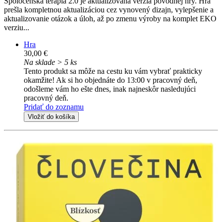
Spoločenská terapia 2.0 je aktualizovaná verzia pôvodnej hry. Hra
prešla kompletnou aktualizáciou cez vynovený dizajn, vylepšenie a
aktualizovanie otázok a úloh, až po zmenu výroby na komplet EKO
verziu...
Hra
30,00 €
Na sklade > 5 ks
Tento produkt sa môže na cestu ku vám vybrať prakticky
okamžite! Ak si ho objednáte do 13:00 v pracovný deň,
odošleme vám ho ešte dnes, inak najneskôr nasledujúci
pracovný deň.
Pridať do zoznamu
Vložiť do košíka