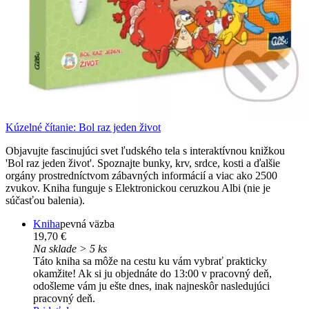
Kúzelné čítanie: Bol raz jeden život
Objavujte fascinujúci svet ľudského tela s interaktívnou knižkou
'Bol raz jeden život'. Spoznajte bunky, krv, srdce, kosti a ďalšie
orgány prostredníctvom zábavných informácií a viac ako 2500
zvukov. Kniha funguje s Elektronickou ceruzkou Albi (nie je
súčasťou balenia).
Kniha
pevná väzba
19,70 €
Na sklade > 5 ks
Táto kniha sa môže na cestu ku vám vybrať prakticky
okamžite! Ak si ju objednáte do 13:00 v pracovný deň,
odošleme vám ju ešte dnes, inak najneskôr nasledujúci
pracovný deň.