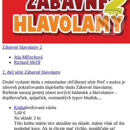
Zábavné hlavolamy 2
Jela Mlčochová
Richard Mečíř
2. diel série
Zábavné hlavolamy
Druhé vydanie titulu z mimoriadne obľúbenej série Preč s nudou je
zároveň pokračovaním úspešného titulu Zábavné hlavolamy.
Riešenie naozaj pestrej zmesi nových hádaniek a hlavolamov -
doplňovačiek, spájačiek, rozmanitých typov bludísk,...
Kniha
brožovaná väzba
5,60 €
Na sklade 3 ks
Túto knihu máme síce aktuálne na sklade, máme však už iba
posledné kusy. Ak ju chcete mať rýchlo, ponáhľajte sa!