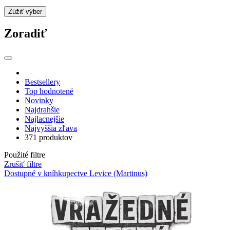
Zúžiť výber
Zoradiť
Bestsellery
Top hodnotené
Novinky
Najdrahšie
Najlacnejšie
Najvyššia zľava
371 produktov
Použité filtre
Zrušiť filtre
Dostupné v kníhkupectve Levice (Martinus)