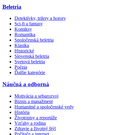
Beletria
Detektívky, trilery a horory
Sci-fi a fantasy
Komiksy
Romantika
Spoločenská beletria
Klasika
Historické
Slovenská beletria
Svetová beletria
Poézia
Ďalšie kategórie
Náučná a odborná
Motivácia a sebarozvoj
Biznis a manažment
Humanitné a spoločenské vedy
História
Životopisy a reportáže
Vzťahy a rodina
Zdravie a životný štýl
Počítače a internet