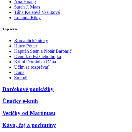
Ana Huang
Sarah J. Maas
Táňa Keleová Vasilková
Lucinda Riley
Top série
Romantické úteky
Harry Potter
Kapitán Stein a Notár Barbarič
Denník odvážneho bojka
Krimi Dominika Dána
Učím sa rozprávať
Duna
Smradi
Darčekové poukážky
Čítačky e-kníh
Vecičky od Martinusu
Káva, čaj a pochutiny