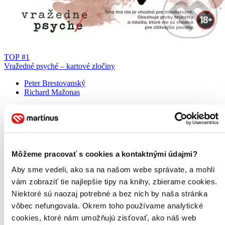
TOP #1
Vražedné psyché – kartové zločiny
Peter Brestovanský
Richard Mažonas
Dedukčná kartová hra inšpirovaná forenznou psychológiou a true
crime. Hráči odhaľujú páchateľa analýzou správania a profilov. 10
prípadov pre jednorazové zážitky. Ideálne pre fanúšikov detektívok
a logických hier.
Hra
Môžeme pracovať s cookies a kontaktnými údajmi?
18,90 €
Aby sme vedeli, ako sa na našom webe správate, a mohli
Na sklade > 5 ks
Tento produkt sa môže na cestu ku vám vybrať prakticky
vám zobraziť tie najlepšie tipy na knihy, zbierame cookies.
okamžite! Ak si ho objednáte do 13:00 v pracovný deň,
Niektoré sú naozaj potrebné a bez nich by naša stránka
odošleme vám ho ešte dnes, inak najneskôr nasledujúci
vôbec nefungovala. Okrem toho používame analytické
pracovný deň.
Pridať do zoznamu
cookies, ktoré nám umožňujú zisťovať, ako náš web