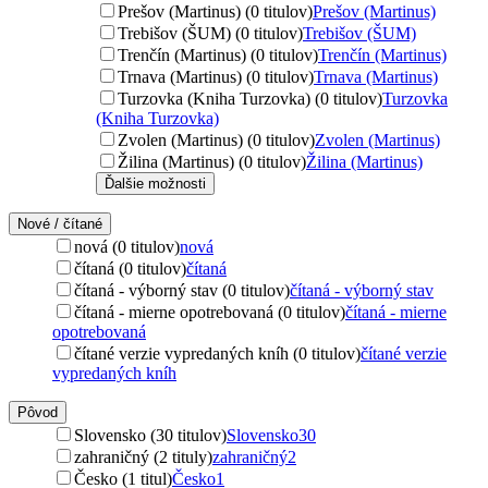
Prešov (Martinus) (0 titulov)
Prešov (Martinus)
Trebišov (ŠUM) (0 titulov)
Trebišov (ŠUM)
Trenčín (Martinus) (0 titulov)
Trenčín (Martinus)
Trnava (Martinus) (0 titulov)
Trnava (Martinus)
Turzovka (Kniha Turzovka) (0 titulov)
Turzovka
(Kniha Turzovka)
Zvolen (Martinus) (0 titulov)
Zvolen (Martinus)
Žilina (Martinus) (0 titulov)
Žilina (Martinus)
Ďalšie možnosti
Nové / čítané
nová (0 titulov)
nová
čítaná (0 titulov)
čítaná
čítaná - výborný stav (0 titulov)
čítaná - výborný stav
čítaná - mierne opotrebovaná (0 titulov)
čítaná - mierne
opotrebovaná
čítané verzie vypredaných kníh (0 titulov)
čítané verzie
vypredaných kníh
Pôvod
Slovensko (30 titulov)
Slovensko
30
zahraničný (2 tituly)
zahraničný
2
Česko (1 titul)
Česko
1