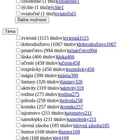
celodenné (1 titul)
celodenné
1
rýchle (1 titul)
rýchle
1
sviatočné (1 titul)
sviatočné
1
Ďalšie možnosti
Téma
zvieratá (1115 titulov)
zvieratá
1115
dobrodružstvo (1067 titulov)
dobrodružstvo
1067
priateľstvo (994 titulov)
priateľstvo
994
láska (466 titulov)
láska
466
učenie (458 titulov)
učenie
458
rozprávky (456 titulov)
rozprávky
456
mágia (390 titulov)
mágia
390
fantasy (326 titulov)
fantasy
326
aktivity (319 titulov)
aktivity
319
rodina (275 titulov)
rodina
275
príroda (258 titulov)
príroda
258
komiks (257 titulov)
komiks
257
tajomstvo (211 titulov)
tajomstvo
211
samolepky (211 titulov)
samolepky
211
slovná zásoba (185 titulov)
slovná zásoba
185
humor (168 titulov)
humor
168
deti (168 titulov)
deti
168