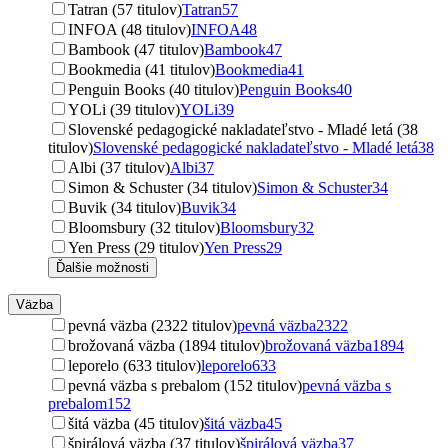
Tatran (57 titulov)
Tatran
57
INFOA (48 titulov)
INFOA
48
Bambook (47 titulov)
Bambook
47
Bookmedia (41 titulov)
Bookmedia
41
Penguin Books (40 titulov)
Penguin Books
40
YOLi (39 titulov)
YOLi
39
Slovenské pedagogické nakladateľstvo - Mladé letá (38
titulov)
Slovenské pedagogické nakladateľstvo - Mladé letá
38
Albi (37 titulov)
Albi
37
Simon & Schuster (34 titulov)
Simon & Schuster
34
Buvik (34 titulov)
Buvik
34
Bloomsbury (32 titulov)
Bloomsbury
32
Yen Press (29 titulov)
Yen Press
29
Ďalšie možnosti
Väzba
pevná väzba (2322 titulov)
pevná väzba
2322
brožovaná väzba (1894 titulov)
brožovaná väzba
1894
leporelo (633 titulov)
leporelo
633
pevná väzba s prebalom (152 titulov)
pevná väzba s
prebalom
152
šitá väzba (45 titulov)
šitá väzba
45
špirálová väzba (37 titulov)
špirálová väzba
37