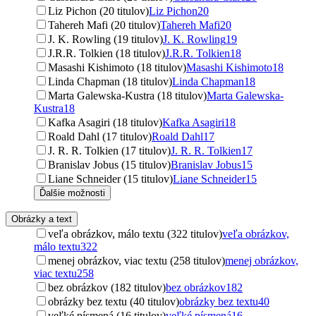
Liz Pichon (20 titulov)
Liz Pichon
20
Tahereh Mafi (20 titulov)
Tahereh Mafi
20
J. K. Rowling (19 titulov)
J. K. Rowling
19
J.R.R. Tolkien (18 titulov)
J.R.R. Tolkien
18
Masashi Kishimoto (18 titulov)
Masashi Kishimoto
18
Linda Chapman (18 titulov)
Linda Chapman
18
Marta Galewska-Kustra (18 titulov)
Marta Galewska-
Kustra
18
Kafka Asagiri (18 titulov)
Kafka Asagiri
18
Roald Dahl (17 titulov)
Roald Dahl
17
J. R. R. Tolkien (17 titulov)
J. R. R. Tolkien
17
Branislav Jobus (15 titulov)
Branislav Jobus
15
Liane Schneider (15 titulov)
Liane Schneider
15
Ďalšie možnosti
Obrázky a text
veľa obrázkov, málo textu (322 titulov)
veľa obrázkov,
málo textu
322
menej obrázkov, viac textu (258 titulov)
menej obrázkov,
viac textu
258
bez obrázkov (182 titulov)
bez obrázkov
182
obrázky bez textu (40 titulov)
obrázky bez textu
40
veľké písmená (16 titulov)
veľké písmená
16