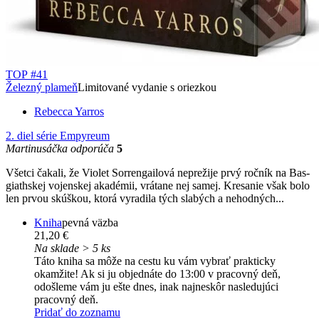
TOP #41
Železný plameň
Limitované vydanie s oriezkou
Rebecca Yarros
2. diel série
Empyreum
Martinusáčka odporúča
5
Všetci čakali, že Violet Sorrengailová neprežije prvý ročník na Bas­
giathskej vojenskej akadémii, vrátane nej samej. Kresanie však bolo
len prvou skúškou, ktorá vyradila tých slabých a nehodných...
Kniha
pevná väzba
21,20 €
Na sklade > 5 ks
Táto kniha sa môže na cestu ku vám vybrať prakticky
okamžite! Ak si ju objednáte do 13:00 v pracovný deň,
odošleme vám ju ešte dnes, inak najneskôr nasledujúci
pracovný deň.
Pridať do zoznamu