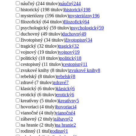
náučný (244 titulov)
náučný
244
historický (198 titulov)
historický
198
mysteriózny (196 titulov)
mysteriózny
196
filozofický (64 titulov)
filozofický
64
psychologický (59 titulov)
psychologický
59
duchovný (49 titulov)
duchovný
49
životopisný (34 titulov)
životopisný
34
tragický (32 titulov)
tragický
32
vojnový (19 titulov)
vojnový
19
politický (18 titulov)
politický
18
cestopisný (11 titulov)
cestopisný
11
zvukové knihy (8 titulov)
zvukové knihy
8
rebelský (8 titulov)
rebelský
8
zdravé (7 titulov)
zdravé
7
klasický (6 titulov)
klasický
6
erotický (6 titulov)
erotický
6
kreatívny (5 titulov)
kreatívny
5
hovoriaci (4 tituly)
hovoriaci
4
vianočné (4 tituly)
vianočné
4
zábavný (2 tituly)
zábavný
2
na hranie (2 tituly)
na hranie
2
rodinný (1 titul)
rodinný
1