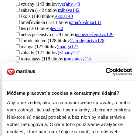
vzťahy (143 titulov)
vzťahy
143
zábava (142 titulov)
zábava
142
škola (140 titulov)
škola
140
omaľovánka (131 titulov)
omaľovánka
131
les (130 titulov)
les
130
nebezpečenstvo (129 titulov)
nebezpečenstvo
129
čarodejníctvo (128 titulov)
čarodejníctvo
128
manga (127 titulov)
manga
127
záhady (121 titulov)
záhady
121
romantasy (118 titulov)
romantasy
118
čarodejník / čarodejnica (113 titulov)
čarodejník /
čarodejnica
113
kúzla (108 titulov)
kúzla
108
záchrana (102 titulov)
záchrana
102
Ďalšie možnosti
Môžeme pracovať s cookies a kontaktnými údajmi?
Pre koho
Aby sme vedeli, ako sa na našom webe správate, a mohli
pre deti (2533 titulov)
pre deti
2533
vám zobraziť tie najlepšie tipy na knihy, zbierame cookies.
pre deti a mládež (883 titulov)
pre deti a mládež
883
Niektoré sú naozaj potrebné a bez nich by naša stránka
young adult (784 titulov)
young adult
784
pre dievčatá (631 titulov)
pre dievčatá
631
vôbec nefungovala. Okrem toho používame analytické
pre chlapcov (514 titulov)
pre chlapcov
514
cookies, ktoré nám umožňujú zisťovať, ako náš web