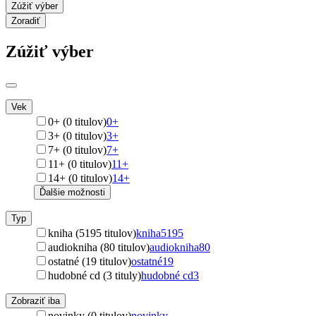
Zúžiť výber
Zoradiť
Zúžiť výber
Vek
0+ (0 titulov)
0+
3+ (0 titulov)
3+
7+ (0 titulov)
7+
11+ (0 titulov)
11+
14+ (0 titulov)
14+
Ďalšie možnosti
Typ
kniha (5195 titulov)
kniha
5195
audiokniha (80 titulov)
audiokniha
80
ostatné (19 titulov)
ostatné
19
hudobné cd (3 tituly)
hudobné cd
3
Zobraziť iba
novinky (0 titulov)
novinky