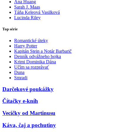
Ana Huang
Sarah J. Maas
Táňa Keleová Vasilková
Lucinda Riley
Top série
Romantické úteky
Harry Potter
Kapitán Stein a Notár Barbarič
Denník odvážneho bojka
Krimi Dominika Dána
Učím sa rozprávať
Duna
Smradi
Darčekové poukážky
Čítačky e-kníh
Vecičky od Martinusu
Káva, čaj a pochutiny