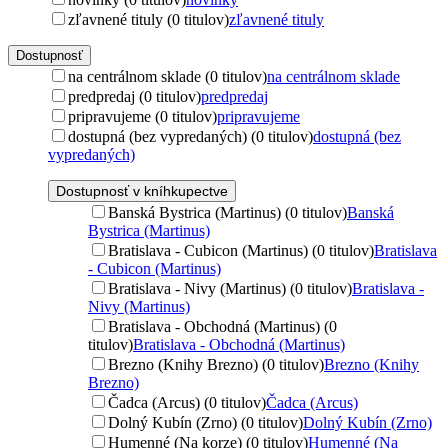
zľavnené tituly (0 titulov)
zľavnené tituly
Dostupnosť
na centrálnom sklade (0 titulov)
na centrálnom sklade
predpredaj (0 titulov)
predpredaj
pripravujeme (0 titulov)
pripravujeme
dostupná (bez vypredaných) (0 titulov)
dostupná (bez
vypredaných)
Dostupnosť v kníhkupectve
Banská Bystrica (Martinus) (0 titulov)
Banská
Bystrica (Martinus)
Bratislava - Cubicon (Martinus) (0 titulov)
Bratislava
- Cubicon (Martinus)
Bratislava - Nivy (Martinus) (0 titulov)
Bratislava -
Nivy (Martinus)
Bratislava - Obchodná (Martinus) (0
titulov)
Bratislava - Obchodná (Martinus)
Brezno (Knihy Brezno) (0 titulov)
Brezno (Knihy
Brezno)
Čadca (Arcus) (0 titulov)
Čadca (Arcus)
Dolný Kubín (Zrno) (0 titulov)
Dolný Kubín (Zrno)
Humenné (Na korze) (0 titulov)
Humenné (Na