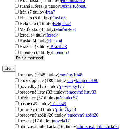
Holandsko (12 titulov)
Holandsko
12
Južná Kórea (8 titulov)
Južná Kórea
8
Irán (7 titulov)
Irán
7
Fínsko (5 titulov)
Fínsko
5
Belgicko (4 tituly)
Belgicko
4
Maďarsko (4 tituly)
Maďarsko
4
Izrael (4 tituly)
Izrael
4
Rusko (4 tituly)
Rusko
4
Brazília (3 tituly)
Brazília
3
Libanon (3 tituly)
Libanon
3
Ďalšie možnosti
Útvar
romány (1048 titulov)
romány
1048
encyklopédie (189 titulov)
encyklopédie
189
poviedky (175 titulov)
poviedky
175
pracovné listy (83 titulov)
pracovné listy
83
učebnice (57 titulov)
učebnice
57
básne (49 titulov)
básne
49
príručky (43 titulov)
príručky
43
pracovný zošit (26 titulov)
pracovný zošit
26
novela (17 titulov)
novela
17
obrazová publikácia (16 titulov)
obrazová publikácia
16