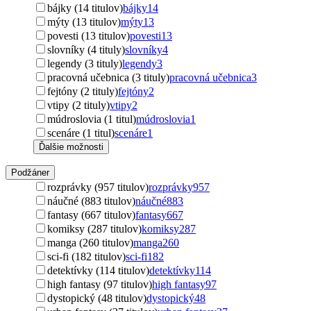
bájky (14 titulov)
bájky
14
mýty (13 titulov)
mýty
13
povesti (13 titulov)
povesti
13
slovníky (4 tituly)
slovníky
4
legendy (3 tituly)
legendy
3
pracovná učebnica (3 tituly)
pracovná učebnica
3
fejtóny (2 tituly)
fejtóny
2
vtipy (2 tituly)
vtipy
2
múdroslovia (1 titul)
múdroslovia
1
scenáre (1 titul)
scenáre
1
Ďalšie možnosti
Podžáner
rozprávky (957 titulov)
rozprávky
957
náučné (883 titulov)
náučné
883
fantasy (667 titulov)
fantasy
667
komiksy (287 titulov)
komiksy
287
manga (260 titulov)
manga
260
sci-fi (182 titulov)
sci-fi
182
detektívky (114 titulov)
detektívky
114
high fantasy (97 titulov)
high fantasy
97
dystopický (48 titulov)
dystopický
48