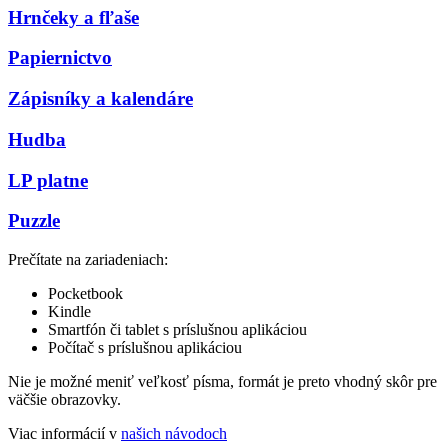
Hrnčeky a fľaše
Papiernictvo
Zápisníky a kalendáre
Hudba
LP platne
Puzzle
Prečítate na zariadeniach:
Pocketbook
Kindle
Smartfón či tablet s príslušnou aplikáciou
Počítač s príslušnou aplikáciou
Nie je možné meniť veľkosť písma, formát je preto vhodný skôr pre
väčšie obrazovky.
Viac informácií v
našich návodoch