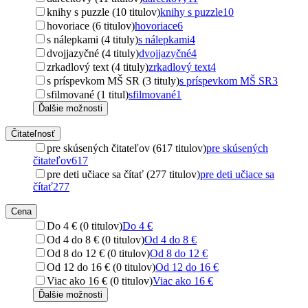
knihy s puzzle (10 titulov)
knihy s puzzle
10
hovoriace (6 titulov)
hovoriace
6
s nálepkami (4 tituly)
s nálepkami
4
dvojjazyčné (4 tituly)
dvojjazyčné
4
zrkadlový text (4 tituly)
zrkadlový text
4
s príspevkom MŠ SR (3 tituly)
s príspevkom MŠ SR
3
sfilmované (1 titul)
sfilmované
1
Ďalšie možnosti
Čitateľnosť
pre skúsených čitateľov (617 titulov)
pre skúsených
čitateľov
617
pre deti učiace sa čítať (277 titulov)
pre deti učiace sa
čítať
277
Cena
Do 4 € (0 titulov)
Do 4 €
Od 4 do 8 € (0 titulov)
Od 4 do 8 €
Od 8 do 12 € (0 titulov)
Od 8 do 12 €
Od 12 do 16 € (0 titulov)
Od 12 do 16 €
Viac ako 16 € (0 titulov)
Viac ako 16 €
Ďalšie možnosti