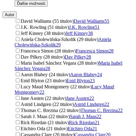
Ďalšie možnosti
Autor
David Walliams (55 titulov)
David Walliams
55
J.K. Rowling (51 titulov)
J.K. Rowling
51
Jeff Kinney (38 titulov)
Jeff Kinney
38
Aniela Cholewińska-Szkolik (29 titulov)
Aniela
Cholewińska-Szkolik
29
Francesca Simon (28 titulov)
Francesca Simon
28
Dav Pilkey (28 titulov)
Dav Pilkey
28
Maria Isabel Sánchez Vegara (28 titulov)
Maria Isabel
Sánchez Vegara
28
Aaron Blabey (24 titulov)
Aaron Blabey
24
Enid Blyton (23 titulov)
Enid Blyton
23
Lucy Maud Montgomery (22 titulov)
Lucy Maud
Montgomery
22
Jane Austen (22 titulov)
Jane Austen
22
Astrid Lindgren (22 titulov)
Astrid Lindgren
22
Thomas C. Brezina (22 titulov)
Thomas C. Brezina
22
Sarah J. Maas (22 titulov)
Sarah J. Maas
22
Rick Riordan (21 titulov)
Rick Riordan
21
Eiichiro Oda (21 titulov)
Eiichiro Oda
21
Cassandra Clare (20 titulov)
Cassandra Clare
20