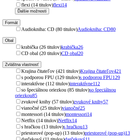
flexi (14 titulov)
flexi
14
Ďalšie možnosti
Formát
Audiokniha: CD (80 titulov)
Audiokniha: CD
80
Obal
krabička (26 titulov)
krabička
26
CD obal (20 titulov)
CD obal
20
Zvláštna vlastnosť
Krajina čitateľov (421 titulov)
Krajina čitateľov
421
s podporou FPU (129 titulov)
s podporou FPU
129
interaktívne (112 titulov)
interaktívne
112
so špeciálnou oriezkou (85 titulov)
so špeciálnou
oriezkou
85
zvukové knihy (57 titulov)
zvukové knihy
57
vianočné (25 titulov)
vianočné
25
montessori (14 titulov)
montessori
14
Netflix (14 titulov)
Netflix
14
s hračkou (13 titulov)
s hračkou
13
priestorové (pop-up) (13 titulov)
priestorové (pop-up)
13
darčekový (11 titulov)
darčekový
11