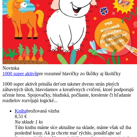
Novinka
1000 super aktivít
pre rozumné hlavičky zo škôlky aj školičky
1000 super aktivít prináša deťom takmer dvesto strán plných
zábavných úloh, hlavolamov a kreatívnych cvičení, ktoré podporujú
učenie hrou. Spojovačky, bludiská, počítanie, kreslenie či hľadanie
rozdielov rozvíjajú logické...
Kniha
brožovaná väzba
8,51 €
Na sklade 1 ks
Túto knihu máme síce aktuálne na sklade, máme však už iba
posledné kusy. Ak ju chcete mať rýchlo, ponáhľajte sa!