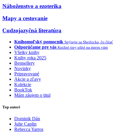
Náboženstvo a ezoterika
Mapy a cestovanie
Cudzojazyčná literatúra
Knihomoľský pomocník
Spýtajte sa Sherlocka, čo čítať
Odporúčame pre vás
Knižné tipy ušité na mieru vám
Všetky knihy
Knihy roka 2025
Bestsellery
Novinky
Pripravované
Akcie a zľavy
Kolekcie
BookTok
Mám záujem o titul
Top autori
Dominik Dán
Julie Caplin
Rebecca Yarros