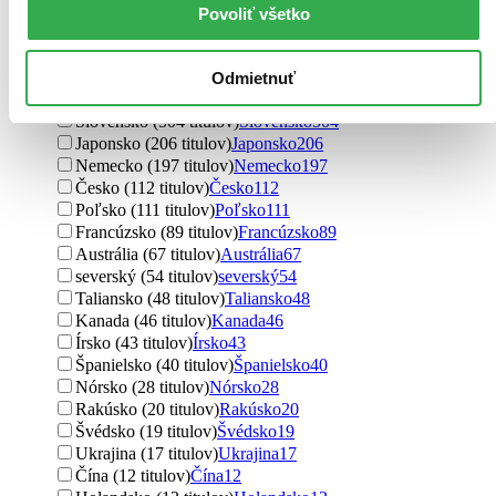
Povoliť všetko
Pôvod
zahraničný (2149 titulov)
zahraničný
2149
Spojené štáty (625 titulov)
Spojené štáty
625
Odmietnuť
Spojené kráľovstvo (559 titulov)
Spojené kráľovstvo
559
Slovensko (504 titulov)
Slovensko
504
Japonsko (206 titulov)
Japonsko
206
Nemecko (197 titulov)
Nemecko
197
Česko (112 titulov)
Česko
112
Poľsko (111 titulov)
Poľsko
111
Francúzsko (89 titulov)
Francúzsko
89
Austrália (67 titulov)
Austrália
67
severský (54 titulov)
severský
54
Taliansko (48 titulov)
Taliansko
48
Kanada (46 titulov)
Kanada
46
Írsko (43 titulov)
Írsko
43
Španielsko (40 titulov)
Španielsko
40
Nórsko (28 titulov)
Nórsko
28
Rakúsko (20 titulov)
Rakúsko
20
Švédsko (19 titulov)
Švédsko
19
Ukrajina (17 titulov)
Ukrajina
17
Čína (12 titulov)
Čína
12