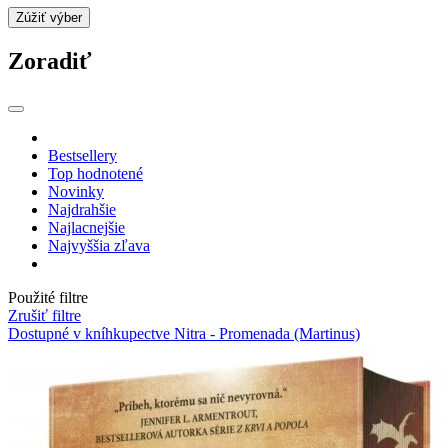
Zúžiť výber
Zoradiť
Bestsellery
Top hodnotené
Novinky
Najdrahšie
Najlacnejšie
Najvyššia zľava
Použité filtre
Zrušiť filtre
Dostupné v kníhkupectve Nitra - Promenada (Martinus)