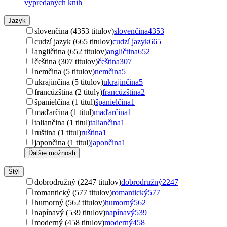
vypredaných kníh
Jazyk
slovenčina (4353 titulov)
slovenčina
4353
cudzí jazyk (665 titulov)
cudzí jazyk
665
angličtina (652 titulov)
angličtina
652
čeština (307 titulov)
čeština
307
nemčina (5 titulov)
nemčina
5
ukrajinčina (5 titulov)
ukrajinčina
5
francúzština (2 tituly)
francúzština
2
španielčina (1 titul)
španielčina
1
maďarčina (1 titul)
maďarčina
1
taliančina (1 titul)
taliančina
1
ruština (1 titul)
ruština
1
japončina (1 titul)
japončina
1
Ďalšie možnosti
Štýl
dobrodružný (2247 titulov)
dobrodružný
2247
romantický (577 titulov)
romantický
577
humorný (562 titulov)
humorný
562
napínavý (539 titulov)
napínavý
539
moderný (458 titulov)
moderný
458