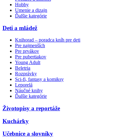
Hobby
Umenie a dizajn
Ďalšie kategórie
Deti a mládež
Knihorad – poradca kníh pre deti
Pre najmenších
Pre prvákov
Pre pubertiakov
Young Adult
Beletria
Rozprávky
Sci-fi, fantasy a komiksy
Leporelá
Náučné knihy
Ďalšie kategórie
Životopisy a reportáže
Kuchárky
Učebnice a slovníky