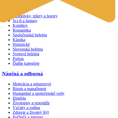
Beletria
Detektívky, trilery a horory
Sci-fi a fantasy
Komiksy
Romantika
Spoločenská beletria
Klasika
Historické
Slovenská beletria
Svetová beletria
Poézia
Ďalšie kategórie
Náučná a odborná
Motivácia a sebarozvoj
Biznis a manažment
Humanitné a spoločenské vedy
História
Životopisy a reportáže
Vzťahy a rodina
Zdravie a životný štýl
Počítače a internet