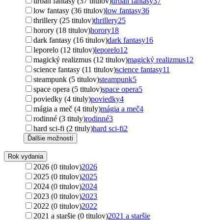
urban fantasy (37 titulov)
urban fantasy
37
low fantasy (36 titulov)
low fantasy
36
thrillery (25 titulov)
thrillery
25
horory (18 titulov)
horory
18
dark fantasy (16 titulov)
dark fantasy
16
leporelo (12 titulov)
leporelo
12
magický realizmus (12 titulov)
magický realizmus
12
science fantasy (11 titulov)
science fantasy
11
steampunk (5 titulov)
steampunk
5
space opera (5 titulov)
space opera
5
poviedky (4 tituly)
poviedky
4
mágia a meč (4 tituly)
mágia a meč
4
rodinné (3 tituly)
rodinné
3
hard sci-fi (2 tituly)
hard sci-fi
2
Ďalšie možnosti
Rok vydania
2026 (0 titulov)
2026
2025 (0 titulov)
2025
2024 (0 titulov)
2024
2023 (0 titulov)
2023
2022 (0 titulov)
2022
2021 a staršie (0 titulov)
2021 a staršie