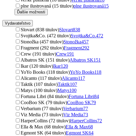
plne ilustrovaná (15 titulov)
plne ilustrovaná
15
Ďalšie možnosti
Vydavateľstvo
Slovart (838 titulov)
Slovart
838
Svojtka&Co. (472 titulov)
Svojtka&Co.
472
Stonožka (457 titulov)
Stonožka
457
Fragment (292 titulov)
Fragment
292
Crew (191 titulov)
Crew
191
Albatros SK (151 titulov)
Albatros SK
151
Ikar (120 titulov)
Ikar
120
YoYo Books (118 titulov)
YoYo Books
118
Alicanto (117 titulov)
Alicanto
117
Taktik (107 titulov)
Taktik
107
Matys (100 titulov)
Matys
100
Fortuna Libri (84 titulov)
Fortuna Libri
84
CooBoo SK (79 titulov)
CooBoo SK
79
Verbarium (77 titulov)
Verbarium
77
Viz Media (73 titulov)
Viz Media
73
HarperCollins (72 titulov)
HarperCollins
72
Ella & Max (68 titulov)
Ella & Max
68
Egmont SK (64 titulov)
Egmont SK
64