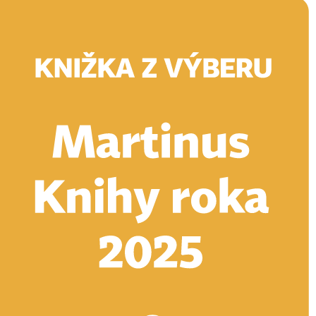
Doručenie
Kníhkupectvá
Knihovrátok
Poukážky
Knižný blog
Kontakt
E-knihy
Audioknihy
Hry
Filmy
Knihy
Doplnky
Vyhľadávanie
Prihlásiť
Vyhľadávanie
Knihy
E-knihy
Audioknihy
Hry
Filmy
Doplnky