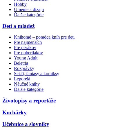
Hobby
Umenie a dizajn
Ďalšie kategórie
Deti a mládež
Knihorad – poradca kníh pre deti
Pre najmenších
Pre prvákov
Pre pubertiakov
Young Adult
Beletria
Rozprávky
Sci-fi, fantasy a komiksy
Leporelá
Náučné knihy
Ďalšie kategórie
Životopisy a reportáže
Kuchárky
Učebnice a slovníky