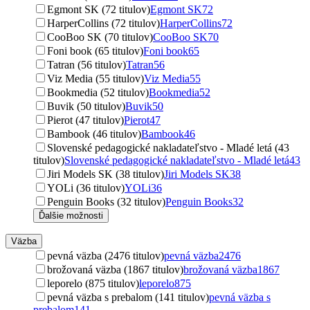
Egmont SK (72 titulov)
Egmont SK
72
HarperCollins (72 titulov)
HarperCollins
72
CooBoo SK (70 titulov)
CooBoo SK
70
Foni book (65 titulov)
Foni book
65
Tatran (56 titulov)
Tatran
56
Viz Media (55 titulov)
Viz Media
55
Bookmedia (52 titulov)
Bookmedia
52
Buvik (50 titulov)
Buvik
50
Pierot (47 titulov)
Pierot
47
Bambook (46 titulov)
Bambook
46
Slovenské pedagogické nakladateľstvo - Mladé letá (43
titulov)
Slovenské pedagogické nakladateľstvo - Mladé letá
43
Jiri Models SK (38 titulov)
Jiri Models SK
38
YOLi (36 titulov)
YOLi
36
Penguin Books (32 titulov)
Penguin Books
32
Ďalšie možnosti
Väzba
pevná väzba (2476 titulov)
pevná väzba
2476
brožovaná väzba (1867 titulov)
brožovaná väzba
1867
leporelo (875 titulov)
leporelo
875
pevná väzba s prebalom (141 titulov)
pevná väzba s
prebalom
141