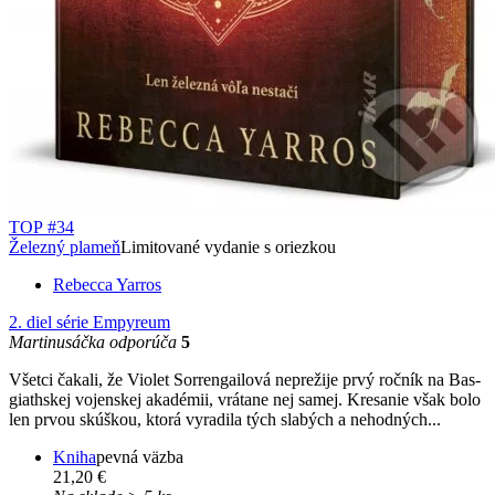
TOP #34
Železný plameň
Limitované vydanie s oriezkou
Rebecca Yarros
2. diel série
Empyreum
Martinusáčka odporúča
5
Všetci čakali, že Violet Sorrengailová neprežije prvý ročník na Bas­
giathskej vojenskej akadémii, vrátane nej samej. Kresanie však bolo
len prvou skúškou, ktorá vyradila tých slabých a nehodných...
Kniha
pevná väzba
21,20 €