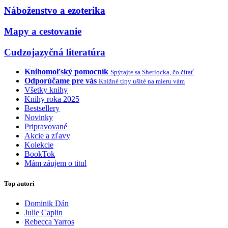
Náboženstvo a ezoterika
Mapy a cestovanie
Cudzojazyčná literatúra
Knihomoľský pomocník
Spýtajte sa Sherlocka, čo čítať
Odporúčame pre vás
Knižné tipy ušité na mieru vám
Všetky knihy
Knihy roka 2025
Bestsellery
Novinky
Pripravované
Akcie a zľavy
Kolekcie
BookTok
Mám záujem o titul
Top autori
Dominik Dán
Julie Caplin
Rebecca Yarros