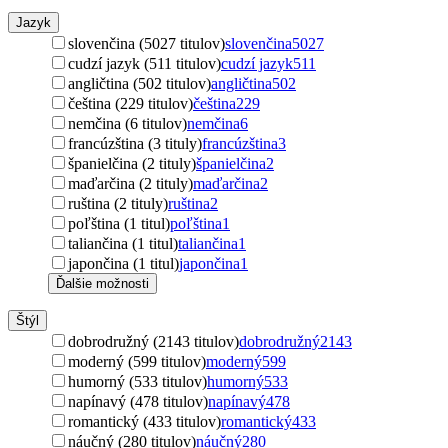
Jazyk
slovenčina (5027 titulov)
slovenčina
5027
cudzí jazyk (511 titulov)
cudzí jazyk
511
angličtina (502 titulov)
angličtina
502
čeština (229 titulov)
čeština
229
nemčina (6 titulov)
nemčina
6
francúzština (3 tituly)
francúzština
3
španielčina (2 tituly)
španielčina
2
maďarčina (2 tituly)
maďarčina
2
ruština (2 tituly)
ruština
2
poľština (1 titul)
poľština
1
taliančina (1 titul)
taliančina
1
japončina (1 titul)
japončina
1
Ďalšie možnosti
Štýl
dobrodružný (2143 titulov)
dobrodružný
2143
moderný (599 titulov)
moderný
599
humorný (533 titulov)
humorný
533
napínavý (478 titulov)
napínavý
478
romantický (433 titulov)
romantický
433
náučný (280 titulov)
náučný
280