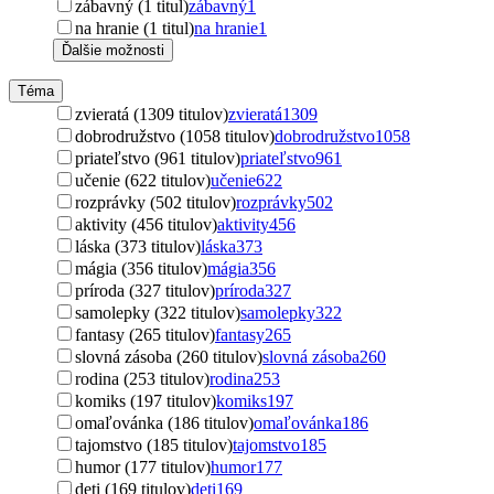
zábavný (1 titul)
zábavný
1
na hranie (1 titul)
na hranie
1
Ďalšie možnosti
Téma
zvieratá (1309 titulov)
zvieratá
1309
dobrodružstvo (1058 titulov)
dobrodružstvo
1058
priateľstvo (961 titulov)
priateľstvo
961
učenie (622 titulov)
učenie
622
rozprávky (502 titulov)
rozprávky
502
aktivity (456 titulov)
aktivity
456
láska (373 titulov)
láska
373
mágia (356 titulov)
mágia
356
príroda (327 titulov)
príroda
327
samolepky (322 titulov)
samolepky
322
fantasy (265 titulov)
fantasy
265
slovná zásoba (260 titulov)
slovná zásoba
260
rodina (253 titulov)
rodina
253
komiks (197 titulov)
komiks
197
omaľovánka (186 titulov)
omaľovánka
186
tajomstvo (185 titulov)
tajomstvo
185
humor (177 titulov)
humor
177
deti (169 titulov)
deti
169