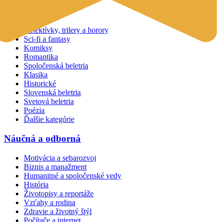
Beletria
Detektívky, trilery a horory
Sci-fi a fantasy
Komiksy
Romantika
Spoločenská beletria
Klasika
Historické
Slovenská beletria
Svetová beletria
Poézia
Ďalšie kategórie
Náučná a odborná
Motivácia a sebarozvoj
Biznis a manažment
Humanitné a spoločenské vedy
História
Životopisy a reportáže
Vzťahy a rodina
Zdravie a životný štýl
Počítače a internet