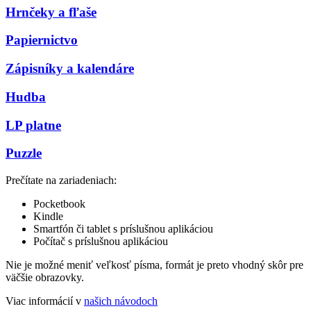
Hrnčeky a fľaše
Papiernictvo
Zápisníky a kalendáre
Hudba
LP platne
Puzzle
Prečítate na zariadeniach:
Pocketbook
Kindle
Smartfón či tablet s príslušnou aplikáciou
Počítač s príslušnou aplikáciou
Nie je možné meniť veľkosť písma, formát je preto vhodný skôr pre
väčšie obrazovky.
Viac informácií v
našich návodoch