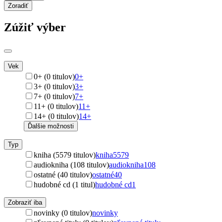
Zoradiť
Zúžiť výber
Vek
0+ (0 titulov)
0+
3+ (0 titulov)
3+
7+ (0 titulov)
7+
11+ (0 titulov)
11+
14+ (0 titulov)
14+
Ďalšie možnosti
Typ
kniha (5579 titulov)
kniha
5579
audiokniha (108 titulov)
audiokniha
108
ostatné (40 titulov)
ostatné
40
hudobné cd (1 titul)
hudobné cd
1
Zobraziť iba
novinky (0 titulov)
novinky