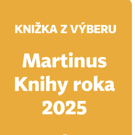
Doručenie
Kníhkupectvá
Knihovrátok
Poukážky
Knižný blog
Kontakt
E-knihy
Audioknihy
Hry
Filmy
Knihy
Doplnky
Vyhľadávanie
Prihlásiť
Vyhľadávanie
Knihy
E-knihy
Audioknihy
Hry
Filmy
Doplnky