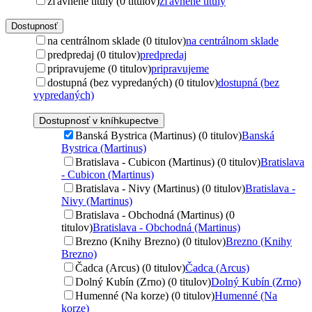
zľavnené tituly (0 titulov)
zľavnené tituly
Dostupnosť
na centrálnom sklade (0 titulov)
na centrálnom sklade
predpredaj (0 titulov)
predpredaj
pripravujeme (0 titulov)
pripravujeme
dostupná (bez vypredaných) (0 titulov)
dostupná (bez
vypredaných)
Dostupnosť v kníhkupectve
Banská Bystrica (Martinus) (0 titulov)
Banská
Bystrica (Martinus)
Bratislava - Cubicon (Martinus) (0 titulov)
Bratislava
- Cubicon (Martinus)
Bratislava - Nivy (Martinus) (0 titulov)
Bratislava -
Nivy (Martinus)
Bratislava - Obchodná (Martinus) (0
titulov)
Bratislava - Obchodná (Martinus)
Brezno (Knihy Brezno) (0 titulov)
Brezno (Knihy
Brezno)
Čadca (Arcus) (0 titulov)
Čadca (Arcus)
Dolný Kubín (Zrno) (0 titulov)
Dolný Kubín (Zrno)
Humenné (Na korze) (0 titulov)
Humenné (Na
korze)