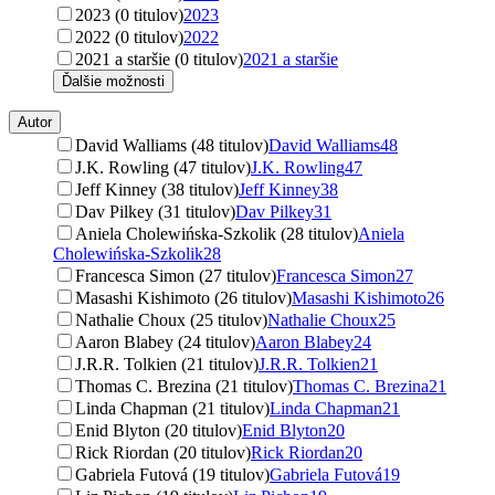
2023 (0 titulov)
2023
2022 (0 titulov)
2022
2021 a staršie (0 titulov)
2021 a staršie
Ďalšie možnosti
Autor
David Walliams (48 titulov)
David Walliams
48
J.K. Rowling (47 titulov)
J.K. Rowling
47
Jeff Kinney (38 titulov)
Jeff Kinney
38
Dav Pilkey (31 titulov)
Dav Pilkey
31
Aniela Cholewińska-Szkolik (28 titulov)
Aniela
Cholewińska-Szkolik
28
Francesca Simon (27 titulov)
Francesca Simon
27
Masashi Kishimoto (26 titulov)
Masashi Kishimoto
26
Nathalie Choux (25 titulov)
Nathalie Choux
25
Aaron Blabey (24 titulov)
Aaron Blabey
24
J.R.R. Tolkien (21 titulov)
J.R.R. Tolkien
21
Thomas C. Brezina (21 titulov)
Thomas C. Brezina
21
Linda Chapman (21 titulov)
Linda Chapman
21
Enid Blyton (20 titulov)
Enid Blyton
20
Rick Riordan (20 titulov)
Rick Riordan
20
Gabriela Futová (19 titulov)
Gabriela Futová
19