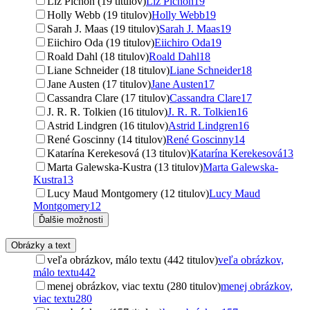
Liz Pichon (19 titulov)
Liz Pichon
19
Holly Webb (19 titulov)
Holly Webb
19
Sarah J. Maas (19 titulov)
Sarah J. Maas
19
Eiichiro Oda (19 titulov)
Eiichiro Oda
19
Roald Dahl (18 titulov)
Roald Dahl
18
Liane Schneider (18 titulov)
Liane Schneider
18
Jane Austen (17 titulov)
Jane Austen
17
Cassandra Clare (17 titulov)
Cassandra Clare
17
J. R. R. Tolkien (16 titulov)
J. R. R. Tolkien
16
Astrid Lindgren (16 titulov)
Astrid Lindgren
16
René Goscinny (14 titulov)
René Goscinny
14
Katarína Kerekesová (13 titulov)
Katarína Kerekesová
13
Marta Galewska-Kustra (13 titulov)
Marta Galewska-
Kustra
13
Lucy Maud Montgomery (12 titulov)
Lucy Maud
Montgomery
12
Ďalšie možnosti
Obrázky a text
veľa obrázkov, málo textu (442 titulov)
veľa obrázkov,
málo textu
442
menej obrázkov, viac textu (280 titulov)
menej obrázkov,
viac textu
280