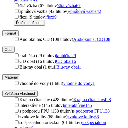
šitá väzba (67 titulov)
šitá väzba
67
špirálová väzba (42 titulov)
špirálová väzba
42
flexi (9 titulov)
flexi
9
Ďalšie možnosti
Formát
Audiokniha: CD (108 titulov)
Audiokniha: CD
108
Obal
krabička (29 titulov)
krabička
29
CD obal (16 titulov)
CD obal
16
Blu-ray obal (1 titul)
Blu-ray obal
1
Materiál
vhodné do vody (1 titul)
vhodné do vody
1
Zvláštna vlastnosť
Krajina čitateľov (428 titulov)
Krajina čitateľov
428
interaktívne (145 titulov)
interaktívne
145
s podporou FPU (138 titulov)
s podporou FPU
138
zvukové knihy (68 titulov)
zvukové knihy
68
so špeciálnou oriezkou (61 titulov)
so špeciálnou
oriezkou
61