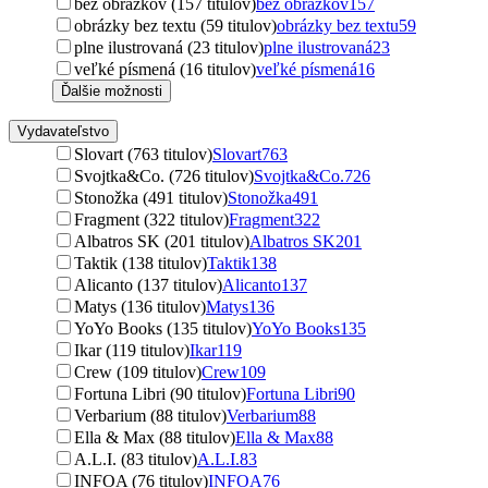
bez obrázkov (157 titulov)
bez obrázkov
157
obrázky bez textu (59 titulov)
obrázky bez textu
59
plne ilustrovaná (23 titulov)
plne ilustrovaná
23
veľké písmená (16 titulov)
veľké písmená
16
Ďalšie možnosti
Vydavateľstvo
Slovart (763 titulov)
Slovart
763
Svojtka&Co. (726 titulov)
Svojtka&Co.
726
Stonožka (491 titulov)
Stonožka
491
Fragment (322 titulov)
Fragment
322
Albatros SK (201 titulov)
Albatros SK
201
Taktik (138 titulov)
Taktik
138
Alicanto (137 titulov)
Alicanto
137
Matys (136 titulov)
Matys
136
YoYo Books (135 titulov)
YoYo Books
135
Ikar (119 titulov)
Ikar
119
Crew (109 titulov)
Crew
109
Fortuna Libri (90 titulov)
Fortuna Libri
90
Verbarium (88 titulov)
Verbarium
88
Ella & Max (88 titulov)
Ella & Max
88
A.L.I. (83 titulov)
A.L.I.
83
INFOA (76 titulov)
INFOA
76