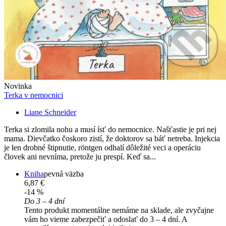
Novinka
Terka v nemocnici
Liane Schneider
Terka si zlomila nohu a musí ísť do nemocnice. Našťastie je pri nej
mama. Dievčatko čoskoro zistí, že doktorov sa báť netreba. Injekcia
je len drobné štipnutie, röntgen odhalí dôležité veci a operáciu
človek ani nevníma, pretože ju prespí. Keď sa...
Kniha
pevná väzba
6,87 €
-14 %
Do 3 – 4 dní
Tento produkt momentálne nemáme na sklade, ale zvyčajne
vám ho vieme zabezpečiť a odoslať do 3 – 4 dní. A