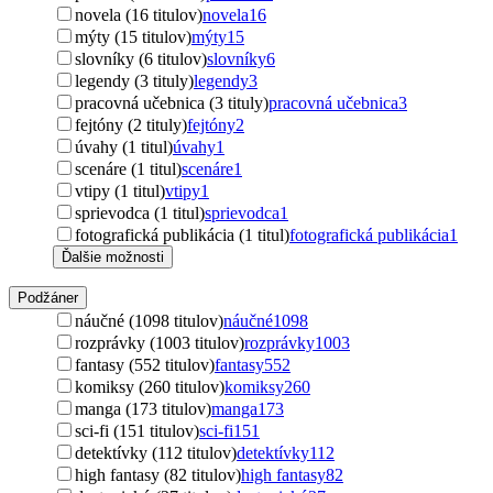
novela (16 titulov)
novela
16
mýty (15 titulov)
mýty
15
slovníky (6 titulov)
slovníky
6
legendy (3 tituly)
legendy
3
pracovná učebnica (3 tituly)
pracovná učebnica
3
fejtóny (2 tituly)
fejtóny
2
úvahy (1 titul)
úvahy
1
scenáre (1 titul)
scenáre
1
vtipy (1 titul)
vtipy
1
sprievodca (1 titul)
sprievodca
1
fotografická publikácia (1 titul)
fotografická publikácia
1
Ďalšie možnosti
Podžáner
náučné (1098 titulov)
náučné
1098
rozprávky (1003 titulov)
rozprávky
1003
fantasy (552 titulov)
fantasy
552
komiksy (260 titulov)
komiksy
260
manga (173 titulov)
manga
173
sci-fi (151 titulov)
sci-fi
151
detektívky (112 titulov)
detektívky
112
high fantasy (82 titulov)
high fantasy
82