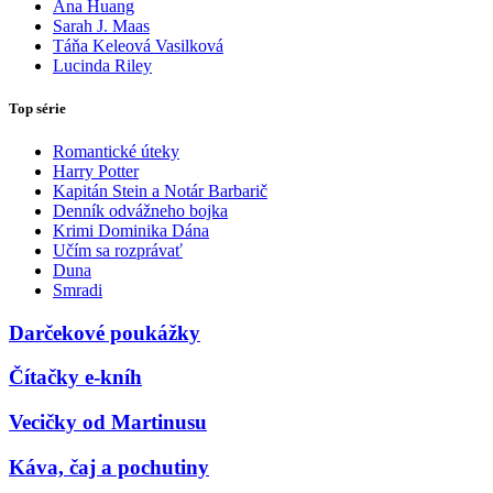
Ana Huang
Sarah J. Maas
Táňa Keleová Vasilková
Lucinda Riley
Top série
Romantické úteky
Harry Potter
Kapitán Stein a Notár Barbarič
Denník odvážneho bojka
Krimi Dominika Dána
Učím sa rozprávať
Duna
Smradi
Darčekové poukážky
Čítačky e-kníh
Vecičky od Martinusu
Káva, čaj a pochutiny