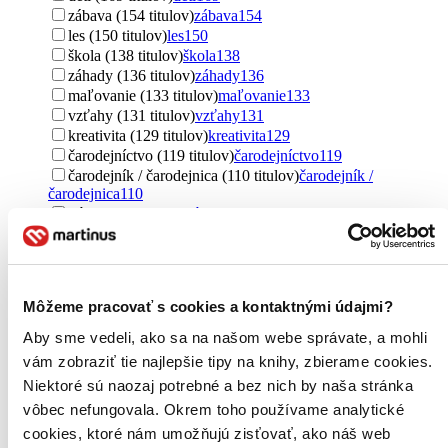
zábava (154 titulov)
zábava
154
les (150 titulov)
les
150
škola (138 titulov)
škola
138
záhady (136 titulov)
záhady
136
maľovanie (133 titulov)
maľovanie
133
vzťahy (131 titulov)
vzťahy
131
kreativita (129 titulov)
kreativita
129
čarodejníctvo (119 titulov)
čarodejníctvo
119
čarodejník / čarodejnica (110 titulov)
čarodejník /
čarodejnica
110
kúzla (109 titulov)
kúzla
109
technika (107 titulov)
technika
107
pre deti (106 titulov)
pre deti
106
Ďalšie možnosti
Môžeme pracovať s cookies a kontaktnými údajmi?
Pre koho
pre deti (2981 titulov)
pre deti
2981
Aby sme vedeli, ako sa na našom webe správate, a mohli
pre deti a mládež (843 titulov)
pre deti a mládež
843
vám zobraziť tie najlepšie tipy na knihy, zbierame cookies.
pre dievčatá (662 titulov)
pre dievčatá
662
Niektoré sú naozaj potrebné a bez nich by naša stránka
young adult (602 titulov)
young adult
602
vôbec nefungovala. Okrem toho používame analytické
pre chlapcov (562 titulov)
pre chlapcov
562
pre najmenších (425 titulov)
pre najmenších
425
cookies, ktoré nám umožňujú zisťovať, ako náš web