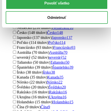
Pôvod
Povoliť všetko
zahraničný (1981 titulov)
zahraničný
1981
Slovensko (571 titulov)
Slovensko
571
Odmietnuť
Spojené štáty (552 titulov)
Spojené štáty
552
Spojené kráľovstvo (533 titulov)
Spojené kráľovstvo
533
Nemecko (210 titulov)
Nemecko
210
Česko (148 titulov)
Česko
148
Japonsko (137 titulov)
Japonsko
137
Poľsko (114 titulov)
Poľsko
114
Francúzsko (93 titulov)
Francúzsko
93
Austrália (70 titulov)
Austrália
70
severský (52 titulov)
severský
52
Taliansko (50 titulov)
Taliansko
50
Španielsko (39 titulov)
Španielsko
39
Írsko (38 titulov)
Írsko
38
Kanada (35 titulov)
Kanada
35
Nórsko (22 titulov)
Nórsko
22
Švédsko (20 titulov)
Švédsko
20
Rakúsko (16 titulov)
Rakúsko
16
Ukrajina (16 titulov)
Ukrajina
16
Holandsko (15 titulov)
Holandsko
15
Čína (9 titulov)
Čína
9