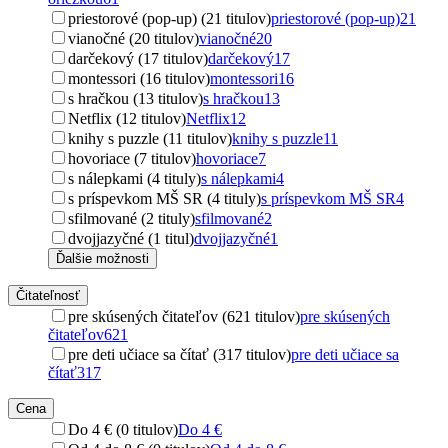
priestorové (pop-up) (21 titulov)
priestorové (pop-up)
21
vianočné (20 titulov)
vianočné
20
darčekový (17 titulov)
darčekový
17
montessori (16 titulov)
montessori
16
s hračkou (13 titulov)
s hračkou
13
Netflix (12 titulov)
Netflix
12
knihy s puzzle (11 titulov)
knihy s puzzle
11
hovoriace (7 titulov)
hovoriace
7
s nálepkami (4 tituly)
s nálepkami
4
s príspevkom MŠ SR (4 tituly)
s príspevkom MŠ SR
4
sfilmované (2 tituly)
sfilmované
2
dvojjazyčné (1 titul)
dvojjazyčné
1
Ďalšie možnosti
Čitateľnosť
pre skúsených čitateľov (621 titulov)
pre skúsených
čitateľov
621
pre deti učiace sa čítať (317 titulov)
pre deti učiace sa
čítať
317
Cena
Do 4 € (0 titulov)
Do 4 €