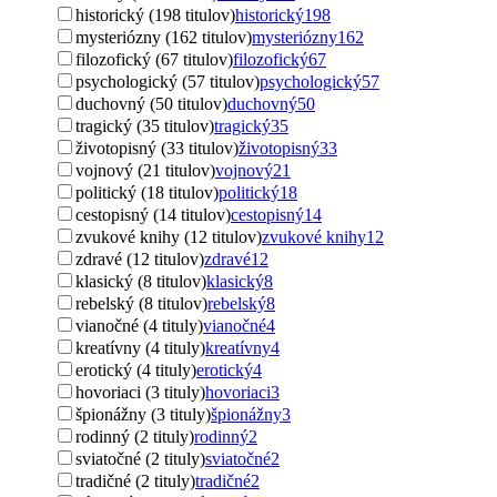
historický (198 titulov)
historický
198
mysteriózny (162 titulov)
mysteriózny
162
filozofický (67 titulov)
filozofický
67
psychologický (57 titulov)
psychologický
57
duchovný (50 titulov)
duchovný
50
tragický (35 titulov)
tragický
35
životopisný (33 titulov)
životopisný
33
vojnový (21 titulov)
vojnový
21
politický (18 titulov)
politický
18
cestopisný (14 titulov)
cestopisný
14
zvukové knihy (12 titulov)
zvukové knihy
12
zdravé (12 titulov)
zdravé
12
klasický (8 titulov)
klasický
8
rebelský (8 titulov)
rebelský
8
vianočné (4 tituly)
vianočné
4
kreatívny (4 tituly)
kreatívny
4
erotický (4 tituly)
erotický
4
hovoriaci (3 tituly)
hovoriaci
3
špionážny (3 tituly)
špionážny
3
rodinný (2 tituly)
rodinný
2
sviatočné (2 tituly)
sviatočné
2
tradičné (2 tituly)
tradičné
2