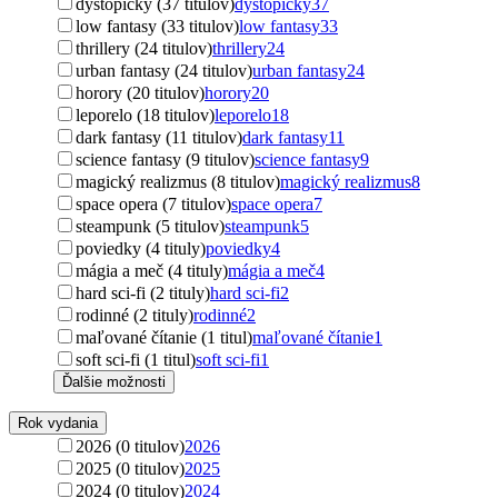
dystopický (37 titulov)
dystopický
37
low fantasy (33 titulov)
low fantasy
33
thrillery (24 titulov)
thrillery
24
urban fantasy (24 titulov)
urban fantasy
24
horory (20 titulov)
horory
20
leporelo (18 titulov)
leporelo
18
dark fantasy (11 titulov)
dark fantasy
11
science fantasy (9 titulov)
science fantasy
9
magický realizmus (8 titulov)
magický realizmus
8
space opera (7 titulov)
space opera
7
steampunk (5 titulov)
steampunk
5
poviedky (4 tituly)
poviedky
4
mágia a meč (4 tituly)
mágia a meč
4
hard sci-fi (2 tituly)
hard sci-fi
2
rodinné (2 tituly)
rodinné
2
maľované čítanie (1 titul)
maľované čítanie
1
soft sci-fi (1 titul)
soft sci-fi
1
Ďalšie možnosti
Rok vydania
2026 (0 titulov)
2026
2025 (0 titulov)
2025
2024 (0 titulov)
2024