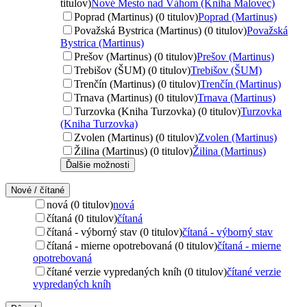
titulov)
Nové Mesto nad Váhom (Kniha Malovec)
Poprad (Martinus) (0 titulov)
Poprad (Martinus)
Považská Bystrica (Martinus) (0 titulov)
Považská
Bystrica (Martinus)
Prešov (Martinus) (0 titulov)
Prešov (Martinus)
Trebišov (ŠUM) (0 titulov)
Trebišov (ŠUM)
Trenčín (Martinus) (0 titulov)
Trenčín (Martinus)
Trnava (Martinus) (0 titulov)
Trnava (Martinus)
Turzovka (Kniha Turzovka) (0 titulov)
Turzovka
(Kniha Turzovka)
Zvolen (Martinus) (0 titulov)
Zvolen (Martinus)
Žilina (Martinus) (0 titulov)
Žilina (Martinus)
Ďalšie možnosti
Nové / čítané
nová (0 titulov)
nová
čítaná (0 titulov)
čítaná
čítaná - výborný stav (0 titulov)
čítaná - výborný stav
čítaná - mierne opotrebovaná (0 titulov)
čítaná - mierne
opotrebovaná
čítané verzie vypredaných kníh (0 titulov)
čítané verzie
vypredaných kníh