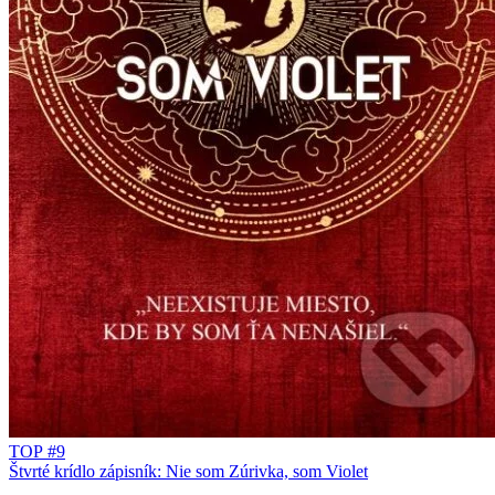
TOP #9
Štvrté krídlo zápisník: Nie som Zúrivka, som Violet