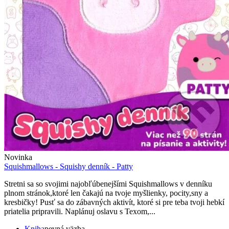
Novinka
Squishmallows - Squishy denník - Patty
Stretni sa so svojimi najobľúbenejšími Squishmallows v denníku
plnom stránok,ktoré len čakajú na tvoje myšlienky, pocity,sny a
kresbičky! Pusť sa do zábavných aktivít, ktoré si pre teba tvoji hebkí
priatelia pripravili. Naplánuj oslavu s Texom,...
Kniha
pevná väzba