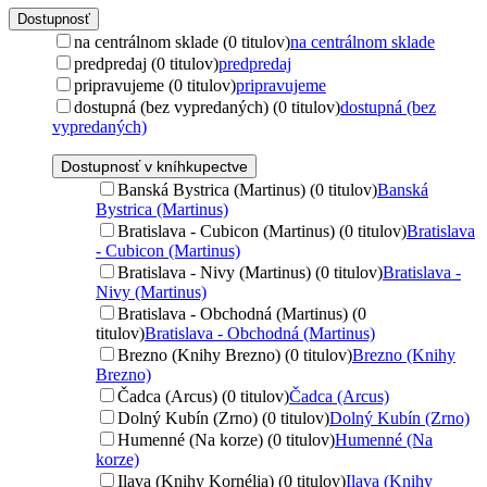
Dostupnosť
na centrálnom sklade (0 titulov)
na centrálnom sklade
predpredaj (0 titulov)
predpredaj
pripravujeme (0 titulov)
pripravujeme
dostupná (bez vypredaných) (0 titulov)
dostupná (bez
vypredaných)
Dostupnosť v kníhkupectve
Banská Bystrica (Martinus) (0 titulov)
Banská
Bystrica (Martinus)
Bratislava - Cubicon (Martinus) (0 titulov)
Bratislava
- Cubicon (Martinus)
Bratislava - Nivy (Martinus) (0 titulov)
Bratislava -
Nivy (Martinus)
Bratislava - Obchodná (Martinus) (0
titulov)
Bratislava - Obchodná (Martinus)
Brezno (Knihy Brezno) (0 titulov)
Brezno (Knihy
Brezno)
Čadca (Arcus) (0 titulov)
Čadca (Arcus)
Dolný Kubín (Zrno) (0 titulov)
Dolný Kubín (Zrno)
Humenné (Na korze) (0 titulov)
Humenné (Na
korze)
Ilava (Knihy Kornélia) (0 titulov)
Ilava (Knihy