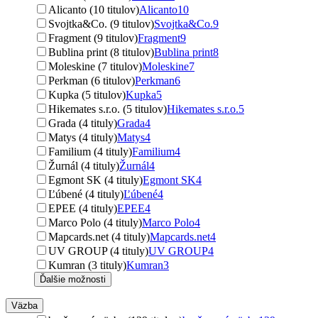
Alicanto (10 titulov)
Alicanto
10
Svojtka&Co. (9 titulov)
Svojtka&Co.
9
Fragment (9 titulov)
Fragment
9
Bublina print (8 titulov)
Bublina print
8
Moleskine (7 titulov)
Moleskine
7
Perkman (6 titulov)
Perkman
6
Kupka (5 titulov)
Kupka
5
Hikemates s.r.o. (5 titulov)
Hikemates s.r.o.
5
Grada (4 tituly)
Grada
4
Matys (4 tituly)
Matys
4
Familium (4 tituly)
Familium
4
Žurnál (4 tituly)
Žurnál
4
Egmont SK (4 tituly)
Egmont SK
4
Ľúbené (4 tituly)
Ľúbené
4
EPEE (4 tituly)
EPEE
4
Marco Polo (4 tituly)
Marco Polo
4
Mapcards.net (4 tituly)
Mapcards.net
4
UV GROUP (4 tituly)
UV GROUP
4
Kumran (3 tituly)
Kumran
3
Ďalšie možnosti
Väzba