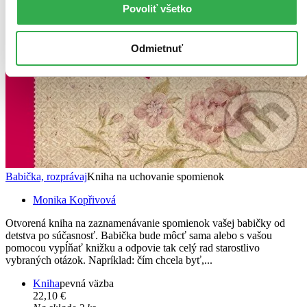
Povoliť všetko
Odmietnuť
Babička, rozprávaj
Kniha na uchovanie spomienok
Monika Kopřivová
Otvorená kniha na zaznamenávanie spomienok vašej babičky od
detstva po súčasnosť. Babička bude môcť sama alebo s vašou
pomocou vypĺňať knižku a odpovie tak celý rad starostlivo
vybraných otázok. Napríklad: čím chcela byť,...
Kniha
pevná väzba
22,10 €