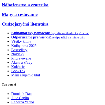
Náboženstvo a ezoterika
Mapy a cestovanie
Cudzojazyčná literatúra
Knihomoľský pomocník
Spýtajte sa Sherlocka, čo čítať
Odporúčame pre vás
Knižné tipy ušité na mieru vám
Všetky knihy
Knihy roka 2025
Bestsellery
Novinky
Pripravované
Akcie a zľavy
Kolekcie
BookTok
Mám záujem o titul
Top autori
Dominik Dán
Julie Caplin
Rebecca Yarros