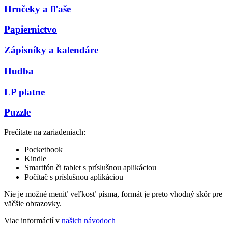
Hrnčeky a fľaše
Papiernictvo
Zápisníky a kalendáre
Hudba
LP platne
Puzzle
Prečítate na zariadeniach:
Pocketbook
Kindle
Smartfón či tablet s príslušnou aplikáciou
Počítač s príslušnou aplikáciou
Nie je možné meniť veľkosť písma, formát je preto vhodný skôr pre
väčšie obrazovky.
Viac informácií v
našich návodoch