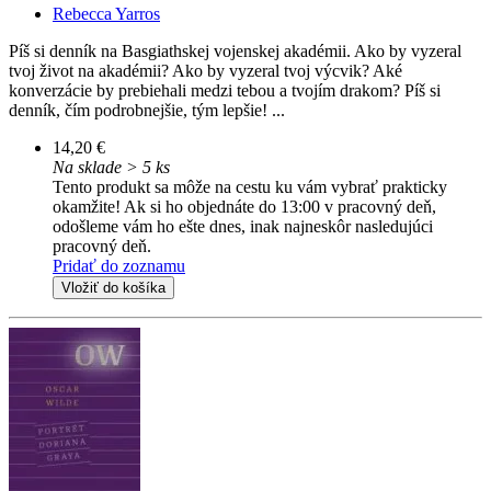
Rebecca Yarros
Píš si denník na Basgiathskej vojenskej akadémii. Ako by vyzeral
tvoj život na akadémii? Ako by vyzeral tvoj výcvik? Aké
konverzácie by prebiehali medzi tebou a tvojím drakom? Píš si
denník, čím podrobnejšie, tým lepšie! ...
14,20 €
Na sklade > 5 ks
Tento produkt sa môže na cestu ku vám vybrať prakticky
okamžite! Ak si ho objednáte do 13:00 v pracovný deň,
odošleme vám ho ešte dnes, inak najneskôr nasledujúci
pracovný deň.
Pridať do zoznamu
Vložiť do košíka