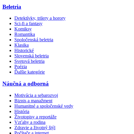
Beletria
Detektívky, trilery a horory
Sci-fi a fantasy
Komiksy
Romantika
Spoločenská beletria
Klasika
Historické
Slovenská beletria
Svetová beletria
Poézia
Ďalšie kategórie
Náučná a odborná
Motivácia a sebarozvoj
Biznis a manažment
Humanitné a spoločenské vedy
História
Životopisy a reportáže
Vzťahy a rodina
Zdravie a životný štýl
Počítače a internet