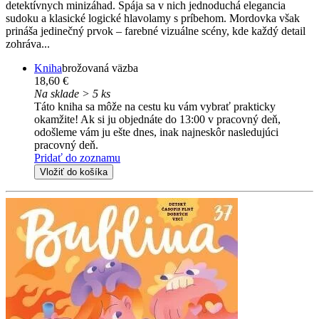
detektívnych minizáhad. Spája sa v nich jednoduchá elegancia
sudoku a klasické logické hlavolamy s príbehom. Mordovka však
prináša jedinečný prvok – farebné vizuálne scény, kde každý detail
zohráva...
Kniha
brožovaná väzba
18,60 €
Na sklade > 5 ks
Táto kniha sa môže na cestu ku vám vybrať prakticky
okamžite! Ak si ju objednáte do 13:00 v pracovný deň,
odošleme vám ju ešte dnes, inak najneskôr nasledujúci
pracovný deň.
Pridať do zoznamu
Vložiť do košíka