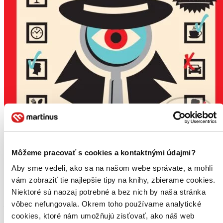
Môžeme pracovať s cookies a kontaktnými údajmi?
Vraždoku
Aby sme vedeli, ako sa na našom webe správate, a mohli
G.T. Karber
vám zobraziť tie najlepšie tipy na knihy, zbierame cookies.
Niektoré sú naozaj potrebné a bez nich by naša stránka
1. diel série
Vraždoku
vôbec nefungovala. Okrem toho používame analytické
Martinusák odporúča
5
cookies, ktoré nám umožňujú zisťovať, ako náš web
Zbierka 100 originálnych logických hlavolamov – dokonalý dar pre