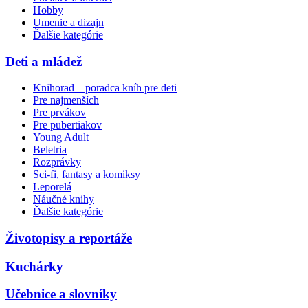
Hobby
Umenie a dizajn
Ďalšie kategórie
Deti a mládež
Knihorad – poradca kníh pre deti
Pre najmenších
Pre prvákov
Pre pubertiakov
Young Adult
Beletria
Rozprávky
Sci-fi, fantasy a komiksy
Leporelá
Náučné knihy
Ďalšie kategórie
Životopisy a reportáže
Kuchárky
Učebnice a slovníky