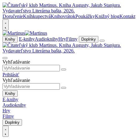
Doručenie
Kníhkupectvá
Knihovrátok
Poukážky
Knižný blog
Kontakt
E-knihy
Audioknihy
Hry
Filmy
Knihy
Doplnky
Vyhľadávanie
Prihlásiť
Vyhľadávanie
Knihy
E-knihy
Audioknihy
Hry
Filmy
Doplnky