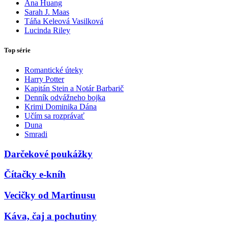
Ana Huang
Sarah J. Maas
Táňa Keleová Vasilková
Lucinda Riley
Top série
Romantické úteky
Harry Potter
Kapitán Stein a Notár Barbarič
Denník odvážneho bojka
Krimi Dominika Dána
Učím sa rozprávať
Duna
Smradi
Darčekové poukážky
Čítačky e-kníh
Vecičky od Martinusu
Káva, čaj a pochutiny