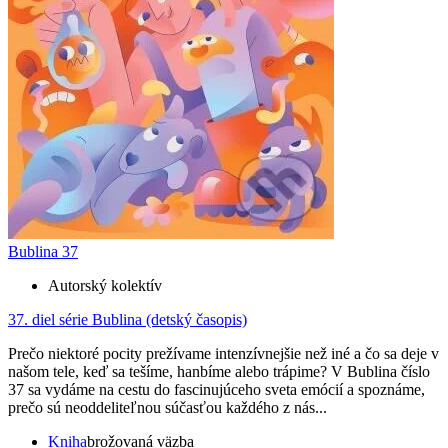
Bublina 37
Autorský kolektív
37. diel série
Bublina (detský časopis)
Prečo niektoré pocity prežívame intenzívnejšie než iné a čo sa deje v
našom tele, keď sa tešíme, hanbíme alebo trápime? V Bublina číslo
37 sa vydáme na cestu do fascinujúceho sveta emócií a spoznáme,
prečo sú neoddeliteľnou súčasťou každého z nás...
Kniha
brožovaná väzba