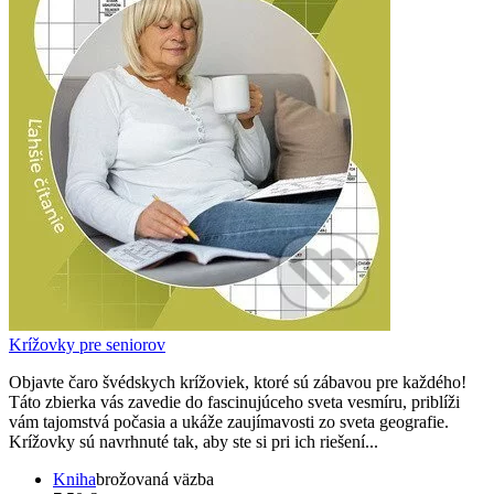
Krížovky pre seniorov
Objavte čaro švédskych krížoviek, ktoré sú zábavou pre každého!
Táto zbierka vás zavedie do fascinujúceho sveta vesmíru, priblíži
vám tajomstvá počasia a ukáže zaujímavosti zo sveta geografie.
Krížovky sú navrhnuté tak, aby ste si pri ich riešení...
Kniha
brožovaná väzba