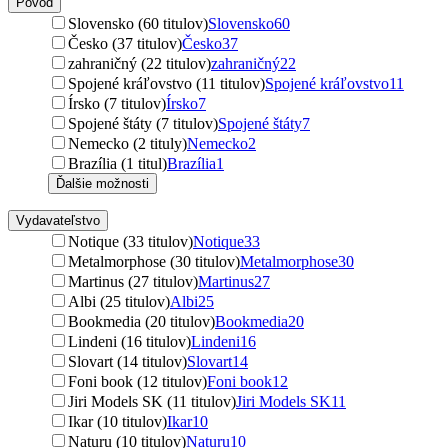
Pôvod
Slovensko (60 titulov)
Slovensko
60
Česko (37 titulov)
Česko
37
zahraničný (22 titulov)
zahraničný
22
Spojené kráľovstvo (11 titulov)
Spojené kráľovstvo
11
Írsko (7 titulov)
Írsko
7
Spojené štáty (7 titulov)
Spojené štáty
7
Nemecko (2 tituly)
Nemecko
2
Brazília (1 titul)
Brazília
1
Ďalšie možnosti
Vydavateľstvo
Notique (33 titulov)
Notique
33
Metalmorphose (30 titulov)
Metalmorphose
30
Martinus (27 titulov)
Martinus
27
Albi (25 titulov)
Albi
25
Bookmedia (20 titulov)
Bookmedia
20
Lindeni (16 titulov)
Lindeni
16
Slovart (14 titulov)
Slovart
14
Foni book (12 titulov)
Foni book
12
Jiri Models SK (11 titulov)
Jiri Models SK
11
Ikar (10 titulov)
Ikar
10
Naturu (10 titulov)
Naturu
10