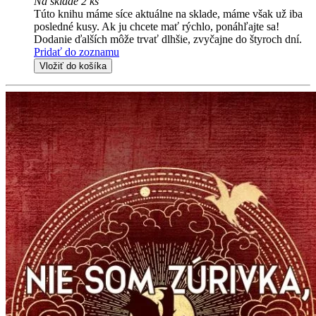
Na sklade 2 ks
Túto knihu máme síce aktuálne na sklade, máme však už iba
posledné kusy. Ak ju chcete mať rýchlo, ponáhľajte sa!
Dodanie ďalších môže trvať dlhšie, zvyčajne do štyroch dní.
Pridať do zoznamu
Vložiť do košíka