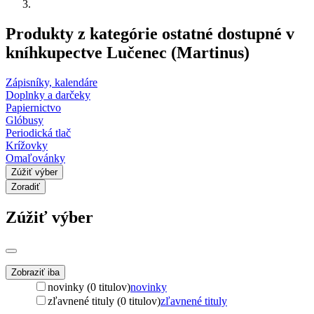
Produkty z kategórie ostatné dostupné v
kníhkupectve Lučenec (Martinus)
Zápisníky, kalendáre
Doplnky a darčeky
Papiernictvo
Glóbusy
Periodická tlač
Krížovky
Omaľovánky
Zúžiť výber
Zoradiť
Zúžiť výber
Zobraziť iba
novinky (0 titulov)
novinky
zľavnené tituly (0 titulov)
zľavnené tituly