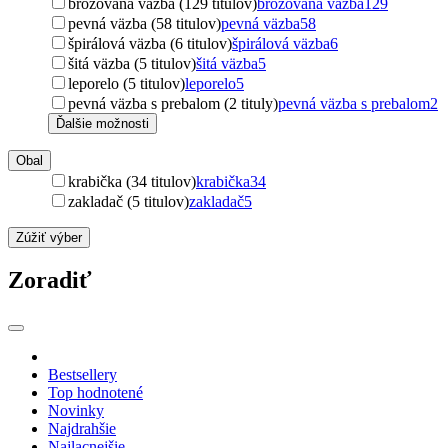
brožovaná väzba (129 titulov)
brožovaná väzba
129
pevná väzba (58 titulov)
pevná väzba
58
špirálová väzba (6 titulov)
špirálová väzba
6
šitá väzba (5 titulov)
šitá väzba
5
leporelo (5 titulov)
leporelo
5
pevná väzba s prebalom (2 tituly)
pevná väzba s prebalom
2
Ďalšie možnosti
Obal
krabička (34 titulov)
krabička
34
zakladač (5 titulov)
zakladač
5
Zúžiť výber
Zoradiť
Bestsellery
Top hodnotené
Novinky
Najdrahšie
Najlacnejšie