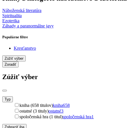
Náboženská literatúra
Spiritualita
Ezoterika
Záhady a paranormálne javy
Populárne filtre
Kresťanstvo
Zúžiť výber
Zoradiť
Zúžiť výber
Typ
kniha (658 titulov)
kniha
658
ostatné (3 tituly)
ostatné
3
spoločenská hra (1 titul)
spoločenská hra
1
Zobraziť iba