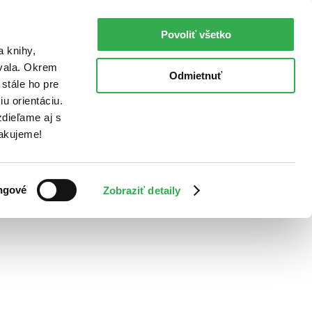
Povoliť všetko
a knihy,
ovala. Okrem
Odmietnuť
stále ho pre
u orientáciu.
dieľame aj s
Ďakujeme!
ngové
Zobraziť detaily