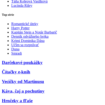
Táňa Keleová Vasilková
Lucinda Riley
Top série
Romantické úteky
Harry Potter
Kapitán Stein a Notár Barbarič
Denník odvážneho bojka
Krimi Dominika Dána
Učím sa rozprávať
Duna
Smradi
Darčekové poukážky
Čítačky e-kníh
Vecičky od Martinusu
Káva, čaj a pochutiny
Hrnčeky a fľaše