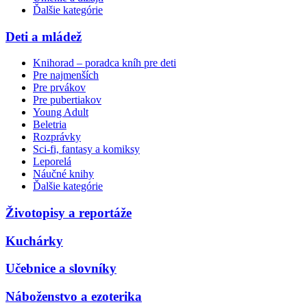
Ďalšie kategórie
Deti a mládež
Knihorad – poradca kníh pre deti
Pre najmenších
Pre prvákov
Pre pubertiakov
Young Adult
Beletria
Rozprávky
Sci-fi, fantasy a komiksy
Leporelá
Náučné knihy
Ďalšie kategórie
Životopisy a reportáže
Kuchárky
Učebnice a slovníky
Náboženstvo a ezoterika