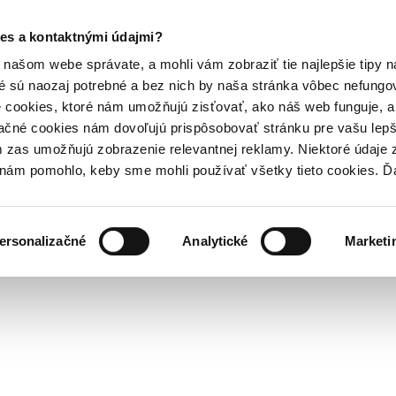
es a kontaktnými údajmi?
našom webe správate, a mohli vám zobraziť tie najlepšie tipy n
é sú naozaj potrebné a bez nich by naša stránka vôbec nefung
 cookies, ktoré nám umožňujú zisťovať, ako náš web funguje, a 
ačné cookies nám dovoľujú prispôsobovať stránku pre vašu lepši
zas umožňujú zobrazenie relevantnej reklamy. Niektoré údaje z
y nám pomohlo, keby sme mohli používať všetky tieto cookies. 
ersonalizačné
Analytické
Marketi