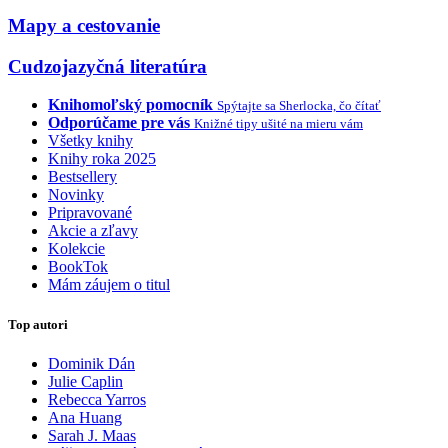
Mapy a cestovanie
Cudzojazyčná literatúra
Knihomoľský pomocník
Spýtajte sa Sherlocka, čo čítať
Odporúčame pre vás
Knižné tipy ušité na mieru vám
Všetky knihy
Knihy roka 2025
Bestsellery
Novinky
Pripravované
Akcie a zľavy
Kolekcie
BookTok
Mám záujem o titul
Top autori
Dominik Dán
Julie Caplin
Rebecca Yarros
Ana Huang
Sarah J. Maas