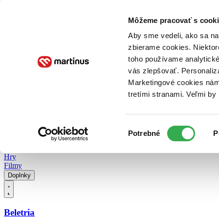
Doručenie
Kníhkupectvá
Knihovrátok
Poukážky
Knižný blog
Kontakt
Môžeme pracovať s cooki
Aby sme vedeli, ako sa na 
zbierame cookies. Niektor
E-knihy
Audioknihy
Hry
Filmy
Knihy
Doplnky
toho používame analytické
vás zlepšovať. Personaliz
Vyhľadávanie
Marketingové cookies nám 
tretími stranami. Veľmi b
Prihlásiť
Vyhľadávanie
Výber
Knihy
Potrebné
P
súhlasu
E-knihy
Audioknihy
Hry
Filmy
Doplnky
Beletria