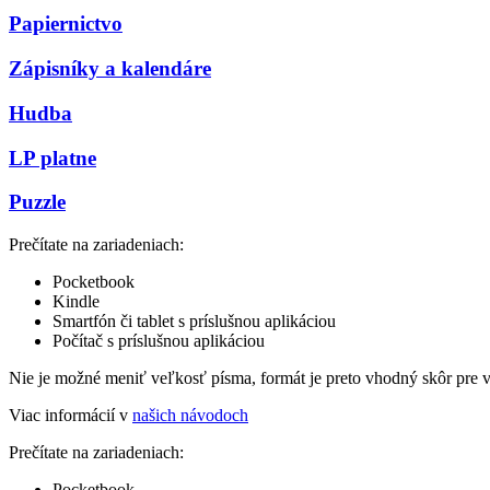
Papiernictvo
Zápisníky a kalendáre
Hudba
LP platne
Puzzle
Prečítate na zariadeniach:
Pocketbook
Kindle
Smartfón či tablet s príslušnou aplikáciou
Počítač s príslušnou aplikáciou
Nie je možné meniť veľkosť písma, formát je preto vhodný skôr pre 
Viac informácií v
našich návodoch
Prečítate na zariadeniach:
Pocketbook