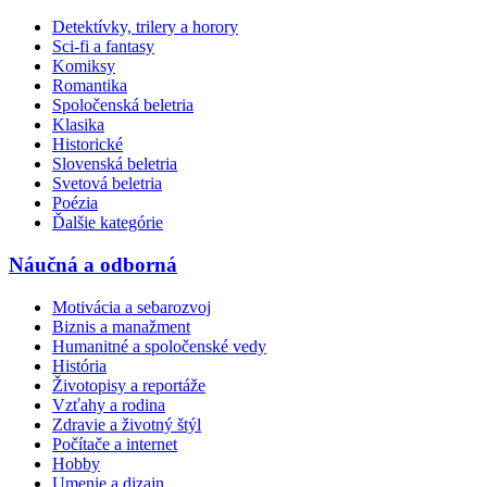
Detektívky, trilery a horory
Sci-fi a fantasy
Komiksy
Romantika
Spoločenská beletria
Klasika
Historické
Slovenská beletria
Svetová beletria
Poézia
Ďalšie kategórie
Náučná a odborná
Motivácia a sebarozvoj
Biznis a manažment
Humanitné a spoločenské vedy
História
Životopisy a reportáže
Vzťahy a rodina
Zdravie a životný štýl
Počítače a internet
Hobby
Umenie a dizajn