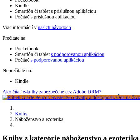
Kindle
Smartfón či tablet s príslušnou aplikáciou
Počítač s príslušnou aplikáciou
Viac informácií v
našich návodoch
Prečítate na:
Pocketbook
Smartfón či tablet
s podporovanou aplikáciou
Počítač
s podporovanou aplikáciou
Neprečítate na:
Kindle
Ako čítať e-knihy zabezpečené cez Adobe DRM?
Knihy
Náboženstvo a ezoterika
Knihy z kategórie náboženstvo a ezoterik