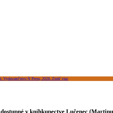
a dostupné v kníhkupectve Lučenec (Martinu