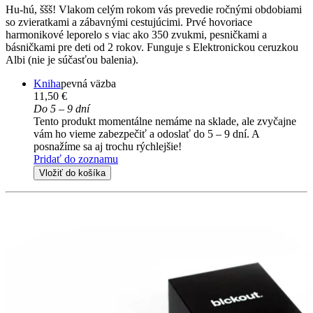
Hu-hú, ššš! Vlakom celým rokom vás prevedie ročnými obdobiami
so zvieratkami a zábavnými cestujúcimi. Prvé hovoriace
harmonikové leporelo s viac ako 350 zvukmi, pesničkami a
básničkami pre deti od 2 rokov. Funguje s Elektronickou ceruzkou
Albi (nie je súčasťou balenia).
Kniha
pevná väzba
11,50 €
Do 5 – 9 dní
Tento produkt momentálne nemáme na sklade, ale zvyčajne
vám ho vieme zabezpečiť a odoslať do 5 – 9 dní. A
posnažíme sa aj trochu rýchlejšie!
Pridať do zoznamu
Vložiť do košíka