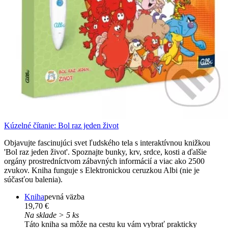
Kúzelné čítanie: Bol raz jeden život
Objavujte fascinujúci svet ľudského tela s interaktívnou knižkou
'Bol raz jeden život'. Spoznajte bunky, krv, srdce, kosti a ďalšie
orgány prostredníctvom zábavných informácií a viac ako 2500
zvukov. Kniha funguje s Elektronickou ceruzkou Albi (nie je
súčasťou balenia).
Kniha
pevná väzba
19,70 €
Na sklade > 5 ks
Táto kniha sa môže na cestu ku vám vybrať prakticky