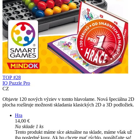
TOP #28
IQ Puzzle Pro
CZ
Objavte 120 nových výziev v tomto hlavolame. Nová špeciálna 2D
plocha rozširuje možnosti skladania klasických 2D a 3D podložiek.
Hra
14,00 €
Na sklade 1 ks
Tento produkt máme síce aktuálne na sklade, máme však už
iba posledné kusy. Ak ho chcete mať rýchlo, ponáhľajte sa!