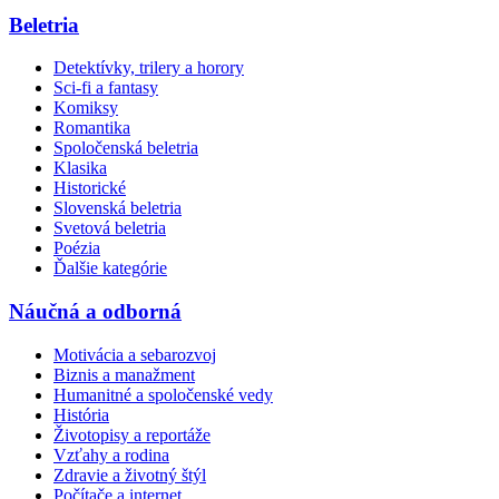
Beletria
Detektívky, trilery a horory
Sci-fi a fantasy
Komiksy
Romantika
Spoločenská beletria
Klasika
Historické
Slovenská beletria
Svetová beletria
Poézia
Ďalšie kategórie
Náučná a odborná
Motivácia a sebarozvoj
Biznis a manažment
Humanitné a spoločenské vedy
História
Životopisy a reportáže
Vzťahy a rodina
Zdravie a životný štýl
Počítače a internet