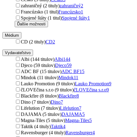
zahraničný (2 tituly)
zahraničný
2
Francúzsko (1 titul)
Francúzsko
1
Spojené štáty (1 titul)
Spojené štáty
1
Ďalšie možnosti
Médium
CD (2 tituly)
CD
2
Vydavateľstvo
Albi (144 titulov)
Albi
144
Djeco (59 titulov)
Djeco
59
ADC BF (15 titulov)
ADC BF
15
Mindok (11 titulov)
Mindok
11
Lauko Promotion (9 titulov)
Lauko Promotion
9
čLOVEčina s.r.o (9 titulov)
čLOVEčina s.r.o
9
Blackfire (8 titulov)
Blackfire
8
Dino (7 titulov)
Dino
7
Lifelution (7 titulov)
Lifelution
7
DAJAMA (5 titulov)
DAJAMA
5
Magna-Tiles (5 titulov)
Magna-Tiles
5
Taktik (4 tituly)
Taktik
4
Ravensburger (4 tituly)
Ravensburger
4