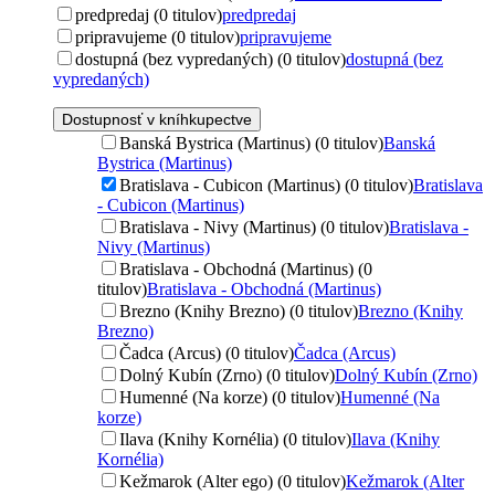
predpredaj (0 titulov)
predpredaj
pripravujeme (0 titulov)
pripravujeme
dostupná (bez vypredaných) (0 titulov)
dostupná (bez
vypredaných)
Dostupnosť v kníhkupectve
Banská Bystrica (Martinus) (0 titulov)
Banská
Bystrica (Martinus)
Bratislava - Cubicon (Martinus) (0 titulov)
Bratislava
- Cubicon (Martinus)
Bratislava - Nivy (Martinus) (0 titulov)
Bratislava -
Nivy (Martinus)
Bratislava - Obchodná (Martinus) (0
titulov)
Bratislava - Obchodná (Martinus)
Brezno (Knihy Brezno) (0 titulov)
Brezno (Knihy
Brezno)
Čadca (Arcus) (0 titulov)
Čadca (Arcus)
Dolný Kubín (Zrno) (0 titulov)
Dolný Kubín (Zrno)
Humenné (Na korze) (0 titulov)
Humenné (Na
korze)
Ilava (Knihy Kornélia) (0 titulov)
Ilava (Knihy
Kornélia)
Kežmarok (Alter ego) (0 titulov)
Kežmarok (Alter