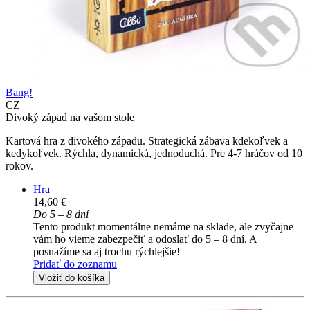
Bang!
CZ
Divoký západ na vašom stole
Kartová hra z divokého západu. Strategická zábava kdekoľvek a
kedykoľvek. Rýchla, dynamická, jednoduchá. Pre 4-7 hráčov od 10
rokov.
Hra
14,60 €
Do 5 – 8 dní
Tento produkt momentálne nemáme na sklade, ale zvyčajne
vám ho vieme zabezpečiť a odoslať do 5 – 8 dní. A
posnažíme sa aj trochu rýchlejšie!
Pridať do zoznamu
Vložiť do košíka