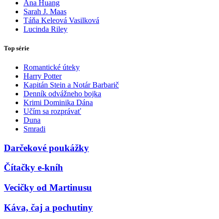
Ana Huang
Sarah J. Maas
Táňa Keleová Vasilková
Lucinda Riley
Top série
Romantické úteky
Harry Potter
Kapitán Stein a Notár Barbarič
Denník odvážneho bojka
Krimi Dominika Dána
Učím sa rozprávať
Duna
Smradi
Darčekové poukážky
Čítačky e-kníh
Vecičky od Martinusu
Káva, čaj a pochutiny