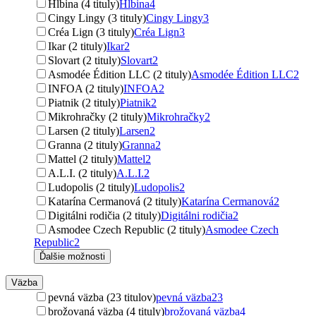
Hlbina (4 tituly)
Hlbina
4
Cingy Lingy (3 tituly)
Cingy Lingy
3
Créa Lign (3 tituly)
Créa Lign
3
Ikar (2 tituly)
Ikar
2
Slovart (2 tituly)
Slovart
2
Asmodée Édition LLC (2 tituly)
Asmodée Édition LLC
2
INFOA (2 tituly)
INFOA
2
Piatnik (2 tituly)
Piatnik
2
Mikrohračky (2 tituly)
Mikrohračky
2
Larsen (2 tituly)
Larsen
2
Granna (2 tituly)
Granna
2
Mattel (2 tituly)
Mattel
2
A.L.I. (2 tituly)
A.L.I.
2
Ludopolis (2 tituly)
Ludopolis
2
Katarína Cermanová (2 tituly)
Katarína Cermanová
2
Digitálni rodičia (2 tituly)
Digitálni rodičia
2
Asmodee Czech Republic (2 tituly)
Asmodee Czech
Republic
2
Ďalšie možnosti
Väzba
pevná väzba (23 titulov)
pevná väzba
23
brožovaná väzba (4 tituly)
brožovaná väzba
4