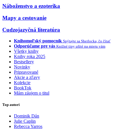
Náboženstvo a ezoterika
Mapy a cestovanie
Cudzojazyčná literatúra
Knihomoľský pomocník
Spýtajte sa Sherlocka, čo čítať
Odporúčame pre vás
Knižné tipy ušité na mieru vám
Všetky knihy
Knihy roka 2025
Bestsellery
Novinky
Pripravované
Akcie a zľavy
Kolekcie
BookTok
Mám záujem o titul
Top autori
Dominik Dán
Julie Caplin
Rebecca Yarros