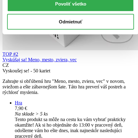
Povoliť všetko
Odmietnuť
TOP #2
Vyskúšaj sa! Meno, mesto, zviera, vec
CZ
Vyskoušej se! - 50 kariet
Zahrajte si obľúbenú hru "Meno, mesto, zviera, vec" v novom,
sviežom a ešte zábavnejšom šate. Táto hra preverí váš postreh a
rýchlosť myslenia.
Hra
7,90 €
Na sklade > 5 ks
Tento produkt sa môže na cestu ku vám vybrať prakticky
okamžite! Ak si ho objednáte do 13:00 v pracovný deň,
odošleme vám ho ešte dnes, inak najneskôr nasledujúci
pracovný deň.