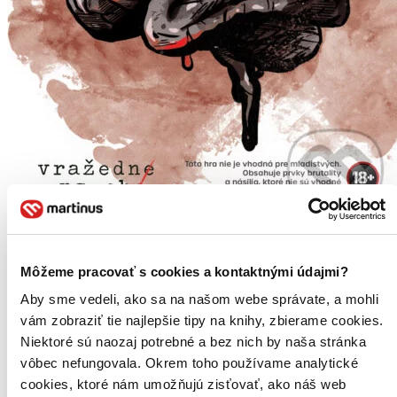
TOP #1
Vražedné psyché – kartové zločiny
Môžeme pracovať s cookies a kontaktnými údajmi?
Peter Brestovanský
Aby sme vedeli, ako sa na našom webe správate, a mohli
Richard Mažonas
vám zobraziť tie najlepšie tipy na knihy, zbierame cookies.
Dedukčná kartová hra inšpirovaná forenznou psychológiou a true
Niektoré sú naozaj potrebné a bez nich by naša stránka
crime. Hráči odhaľujú páchateľa analýzou správania a profilov. 10
vôbec nefungovala. Okrem toho používame analytické
prípadov pre jednorazové zážitky. Ideálne pre fanúšikov detektívok
a logických hier.
cookies, ktoré nám umožňujú zisťovať, ako náš web