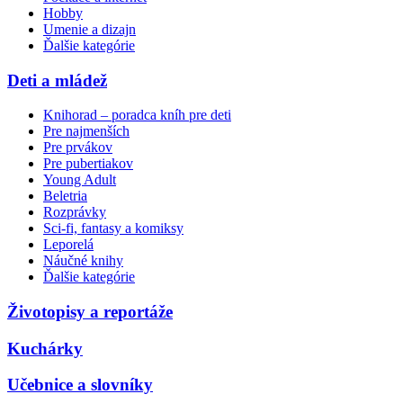
Hobby
Umenie a dizajn
Ďalšie kategórie
Deti a mládež
Knihorad – poradca kníh pre deti
Pre najmenších
Pre prvákov
Pre pubertiakov
Young Adult
Beletria
Rozprávky
Sci-fi, fantasy a komiksy
Leporelá
Náučné knihy
Ďalšie kategórie
Životopisy a reportáže
Kuchárky
Učebnice a slovníky