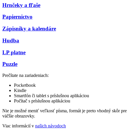
Hrnčeky a fľaše
Papiernictvo
Zápisníky a kalendáre
Hudba
LP platne
Puzzle
Prečítate na zariadeniach:
Pocketbook
Kindle
Smartfón či tablet s príslušnou aplikáciou
Počítač s príslušnou aplikáciou
Nie je možné meniť veľkosť písma, formát je preto vhodný skôr pre
väčšie obrazovky.
Viac informácií v
našich návodoch