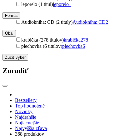
leporelo (1 titul)
leporelo
1
Formát
Audiokniha: CD (2 tituly)
Audiokniha: CD
2
Obal
krabička (278 titulov)
krabička
278
plechovka (6 titulov)
plechovka
6
Zúžiť výber
Zoradiť
Bestsellery
Top hodnotené
Novinky
Najdrahšie
Najlacnejšie
Najvyššia zľava
368 produktov