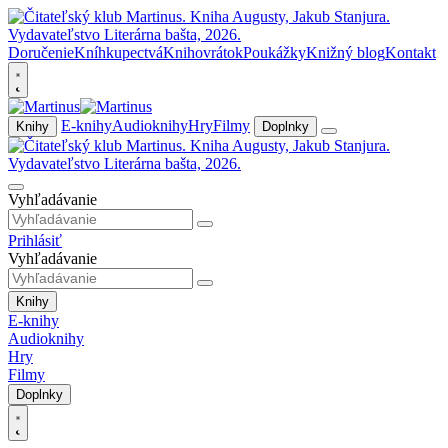
Doručenie
Kníhkupectvá
Knihovrátok
Poukážky
Knižný blog
Kontakt
E-knihy
Audioknihy
Hry
Filmy
Knihy
Doplnky
Vyhľadávanie
Prihlásiť
Vyhľadávanie
Knihy
E-knihy
Audioknihy
Hry
Filmy
Doplnky