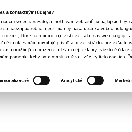
es a kontaktnými údajmi?
našom webe správate, a mohli vám zobraziť tie najlepšie tipy n
é sú naozaj potrebné a bez nich by naša stránka vôbec nefung
 cookies, ktoré nám umožňujú zisťovať, ako náš web funguje, a 
ačné cookies nám dovoľujú prispôsobovať stránku pre vašu lepši
zas umožňujú zobrazenie relevantnej reklamy. Niektoré údaje z
y nám pomohlo, keby sme mohli používať všetky tieto cookies. 
ersonalizačné
Analytické
Marketi