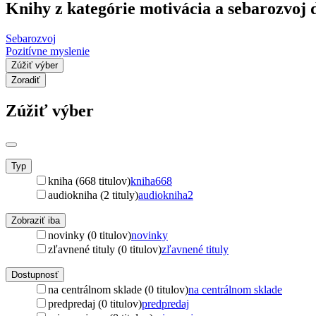
Knihy z kategórie motivácia a sebarozvoj 
Sebarozvoj
Pozitívne myslenie
Zúžiť výber
Zoradiť
Zúžiť výber
Typ
kniha (668 titulov)
kniha
668
audiokniha (2 tituly)
audiokniha
2
Zobraziť iba
novinky (0 titulov)
novinky
zľavnené tituly (0 titulov)
zľavnené tituly
Dostupnosť
na centrálnom sklade (0 titulov)
na centrálnom sklade
predpredaj (0 titulov)
predpredaj