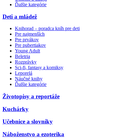
Ďalšie kategórie
Deti a mládež
Knihorad – poradca kníh pre deti
Pre najmenších
Pre prvákov
Pre pubertiakov
Young Adult
Beletria
Rozprávky
Sci-fi, fantasy a komiksy
Leporelá
Náučné knihy
Ďalšie kategórie
Životopisy a reportáže
Kuchárky
Učebnice a slovníky
Náboženstvo a ezoterika