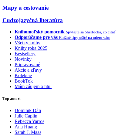
Mapy a cestovanie
Cudzojazyčná literatúra
Knihomoľský pomocník
Spýtajte sa Sherlocka, čo čítať
Odporúčame pre vás
Knižné tipy ušité na mieru vám
Všetky knihy
Knihy roka 2025
Bestsellery
Novinky
Pripravované
Akcie a zľavy
Kolekcie
BookTok
Mám záujem o titul
Top autori
Dominik Dán
Julie Caplin
Rebecca Yarros
Ana Huang
Sarah J. Maas