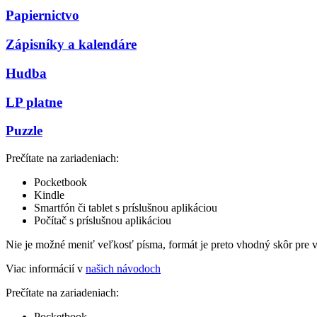
Papiernictvo
Zápisníky a kalendáre
Hudba
LP platne
Puzzle
Prečítate na zariadeniach:
Pocketbook
Kindle
Smartfón či tablet s príslušnou aplikáciou
Počítač s príslušnou aplikáciou
Nie je možné meniť veľkosť písma, formát je preto vhodný skôr pre 
Viac informácií v
našich návodoch
Prečítate na zariadeniach:
Pocketbook