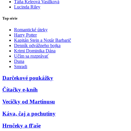
Táňa Keleová Vasilková
Lucinda Riley
Top série
Romantické úteky
Harry Potter
Kapitán Stein a Notár Barbarič
Denník odvážneho bojka
Krimi Dominika Dána
Učím sa rozprávať
Duna
Smradi
Darčekové poukážky
Čítačky e-kníh
Vecičky od Martinusu
Káva, čaj a pochutiny
Hrnčeky a fľaše