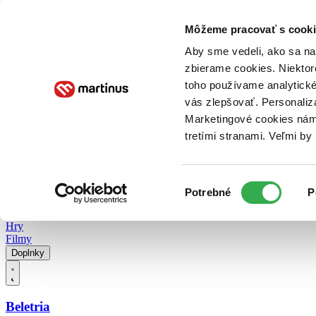
Doručenie
Kníhkupectvá
Knihovrátok
Poukážky
Knižný blog
Kontakt
Môžeme pracovať s cooki
Aby sme vedeli, ako sa na 
zbierame cookies. Niektor
E-knihy
Audioknihy
Hry
Filmy
Knihy
Doplnky
toho používame analytické
vás zlepšovať. Personaliz
Vyhľadávanie
Marketingové cookies nám 
tretími stranami. Veľmi b
Prihlásiť
Vyhľadávanie
Výber
Knihy
Potrebné
P
súhlasu
E-knihy
Audioknihy
Hry
Filmy
Doplnky
Beletria