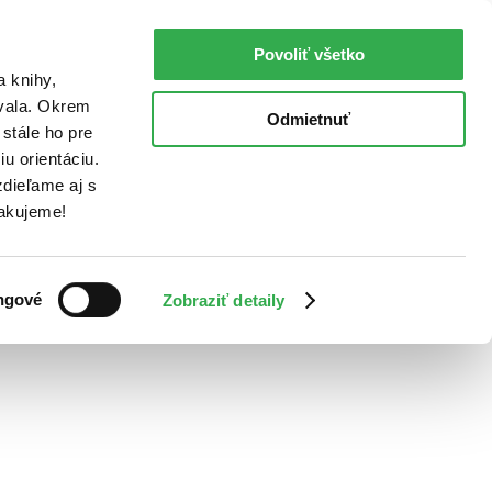
Povoliť všetko
a knihy,
ovala. Okrem
Odmietnuť
stále ho pre
u orientáciu.
dieľame aj s
Ďakujeme!
ngové
Zobraziť detaily