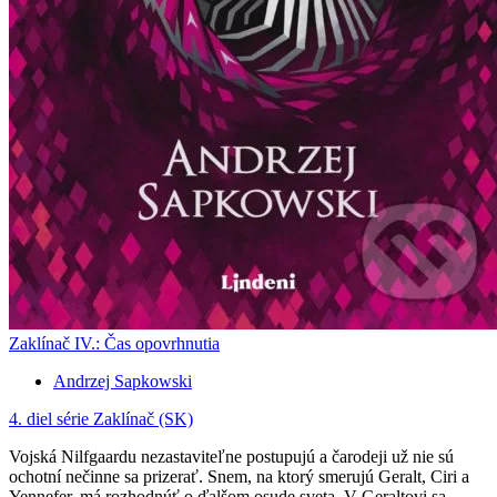
Zaklínač IV.: Čas opovrhnutia
Andrzej Sapkowski
4. diel série
Zaklínač (SK)
Vojská Nilfgaardu nezastaviteľne postupujú a čarodeji už nie sú
ochotní nečinne sa prizerať. Snem, na ktorý smerujú Geralt, Ciri a
Yennefer, má rozhodnúť o ďalšom osude sveta. V Geraltovi sa