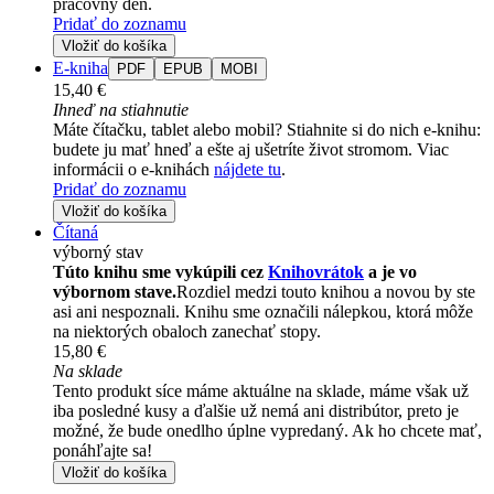
pracovný deň.
Pridať do zoznamu
Vložiť do košíka
E-kniha
PDF
EPUB
MOBI
15,40 €
Ihneď na stiahnutie
Máte čítačku, tablet alebo mobil? Stiahnite si do nich e-knihu:
budete ju mať hneď a ešte aj ušetríte život stromom. Viac
informácii o e-knihách
nájdete tu
.
Pridať do zoznamu
Vložiť do košíka
Čítaná
výborný stav
Túto knihu sme vykúpili cez
Knihovrátok
a je vo
výbornom stave.
Rozdiel medzi touto knihou a novou by ste
asi ani nespoznali. Knihu sme označili nálepkou, ktorá môže
na niektorých obaloch zanechať stopy.
15,80 €
Na sklade
Tento produkt síce máme aktuálne na sklade, máme však už
iba posledné kusy a ďalšie už nemá ani distribútor, preto je
možné, že bude onedlho úplne vypredaný. Ak ho chcete mať,
ponáhľajte sa!
Vložiť do košíka