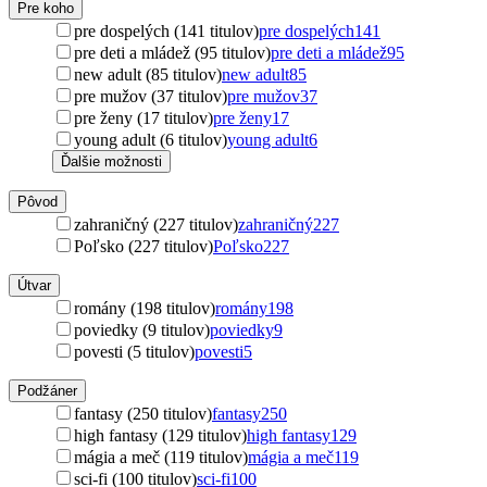
Pre koho
pre dospelých (141 titulov)
pre dospelých
141
pre deti a mládež (95 titulov)
pre deti a mládež
95
new adult (85 titulov)
new adult
85
pre mužov (37 titulov)
pre mužov
37
pre ženy (17 titulov)
pre ženy
17
young adult (6 titulov)
young adult
6
Ďalšie možnosti
Pôvod
zahraničný (227 titulov)
zahraničný
227
Poľsko (227 titulov)
Poľsko
227
Útvar
romány (198 titulov)
romány
198
poviedky (9 titulov)
poviedky
9
povesti (5 titulov)
povesti
5
Podžáner
fantasy (250 titulov)
fantasy
250
high fantasy (129 titulov)
high fantasy
129
mágia a meč (119 titulov)
mágia a meč
119
sci-fi (100 titulov)
sci-fi
100