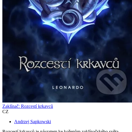
Zaklínač: Rozcestí krkavců
CZ
Andrzej Sapkowski
Rozcestí krkavců je návratem ke kořenům zaklínačského světa.