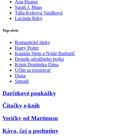
Ana Huang
Sarah J. Maas
Táňa Keleová Vasilková
Lucinda Riley
Top série
Romantické úteky
Harry Potter
Kapitán Stein a Notár Barbarič
Denník odvážneho bojka
Krimi Dominika Dána
Učím sa rozprávať
Duna
Smradi
Darčekové poukážky
Čítačky e-kníh
Vecičky od Martinusu
Káva, čaj a pochutiny