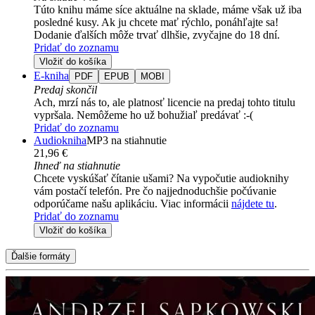
Túto knihu máme síce aktuálne na sklade, máme však už iba
posledné kusy. Ak ju chcete mať rýchlo, ponáhľajte sa!
Dodanie ďalších môže trvať dlhšie, zvyčajne do 18 dní.
Pridať do zoznamu
Vložiť do košíka
E-kniha
PDF
EPUB
MOBI
Predaj skončil
Ach, mrzí nás to, ale platnosť licencie na predaj tohto titulu
vypršala. Nemôžeme ho už bohužiaľ predávať :-(
Pridať do zoznamu
Audiokniha
MP3 na stiahnutie
21,96 €
Ihneď na stiahnutie
Chcete vyskúšať čítanie ušami? Na vypočutie audioknihy
vám postačí telefón. Pre čo najjednoduchšie počúvanie
odporúčame našu aplikáciu. Viac informácii
nájdete tu
.
Pridať do zoznamu
Vložiť do košíka
Ďalšie formáty