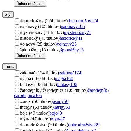
Ďalšie možnosti
Štýl
dobrodružný (224 titulov)
dobrodružný
224
napínavý (105 titulov)
napínavý
105
mysteriózny (71 titulov)
mysteriózny
71
historický (41 titulov)
historický
41
vojnový (25 titulov)
vojnový
25
špionážny (13 titulov)
špionážny
13
Ďalšie možnosti
Téma
zaklínač (174 titulov)
zaklínač
174
mágia (160 titulov)
mágia
160
fantasy (106 titulov)
fantasy
106
čarodejník / čarodejnica (105 titulov)
čarodejník /
čarodejnica
105
osudy (56 titulov)
osudy
56
intrigy (53 titulov)
intrigy
53
boje (49 titulov)
boje
49
mýty (47 titulov)
mýty
47
dobrodružstvo (39 titulov)
dobrodružstvo
39
čarodejníctvo (37 titulov)
čarodejníctvo
37