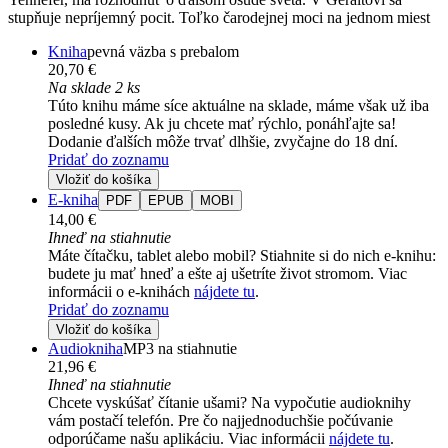
stupňuje nepríjemný pocit. Toľko čarodejnej moci na jednom miest
Kniha
pevná väzba s prebalom
20,70 €
Na sklade 2 ks
Túto knihu máme síce aktuálne na sklade, máme však už iba
posledné kusy. Ak ju chcete mať rýchlo, ponáhľajte sa!
Dodanie ďalších môže trvať dlhšie, zvyčajne do 18 dní.
Pridať do zoznamu
Vložiť do košíka
E-kniha
PDF
EPUB
MOBI
14,00 €
Ihneď na stiahnutie
Máte čítačku, tablet alebo mobil? Stiahnite si do nich e-knihu:
budete ju mať hneď a ešte aj ušetríte život stromom. Viac
informácii o e-knihách
nájdete tu
.
Pridať do zoznamu
Vložiť do košíka
Audiokniha
MP3 na stiahnutie
21,96 €
Ihneď na stiahnutie
Chcete vyskúšať čítanie ušami? Na vypočutie audioknihy
vám postačí telefón. Pre čo najjednoduchšie počúvanie
odporúčame našu aplikáciu. Viac informácii
nájdete tu
.