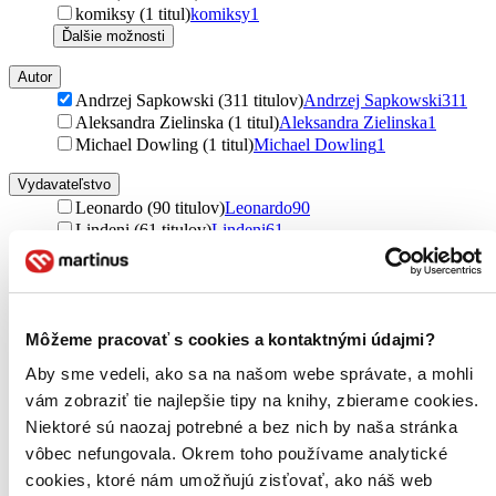
komiksy (1 titul)
komiksy
1
Ďalšie možnosti
Autor
Andrzej Sapkowski (311 titulov)
Andrzej Sapkowski
311
Aleksandra Zielinska (1 titul)
Aleksandra Zielinska
1
Michael Dowling (1 titul)
Michael Dowling
1
Vydavateľstvo
Leonardo (90 titulov)
Leonardo
90
Lindeni (61 titulov)
Lindeni
61
Gollancz (43 titulov)
Gollancz
43
Plus (28 titulov)
Plus
28
Orion (20 titulov)
Orion
20
Tympanum (17 titulov)
Tympanum
17
Môžeme pracovať s cookies a kontaktnými údajmi?
Voxi (15 titulov)
Voxi
15
SuperNowa (12 titulov)
SuperNowa
12
Aby sme vedeli, ako sa na našom webe správate, a mohli
KSD (9 titulov)
KSD
9
vám zobraziť tie najlepšie tipy na knihy, zbierame cookies.
Winston Smith (6 titulov)
Winston Smith
6
Niektoré sú naozaj potrebné a bez nich by naša stránka
Slovart (4 tituly)
Slovart
4
Crew (1 titul)
Crew
1
vôbec nefungovala. Okrem toho používame analytické
Dark Horse (1 titul)
Dark Horse
1
cookies, ktoré nám umožňujú zisťovať, ako náš web
Orbit (1 titul)
Orbit
1