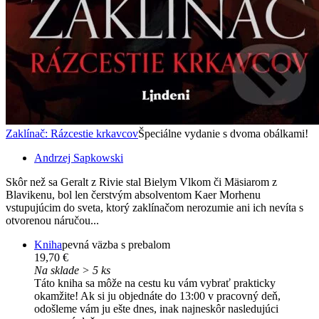
Zaklínač: Rázcestie krkavcov
Špeciálne vydanie s dvoma obálkami!
Andrzej Sapkowski
Skôr než sa Geralt z Rivie stal Bielym Vlkom či Mäsiarom z
Blavikenu, bol len čerstvým absolventom Kaer Morhenu
vstupujúcim do sveta, ktorý zaklínačom nerozumie ani ich nevíta s
otvorenou náručou...
Kniha
pevná väzba s prebalom
19,70 €
Na sklade > 5 ks
Táto kniha sa môže na cestu ku vám vybrať prakticky
okamžite! Ak si ju objednáte do 13:00 v pracovný deň,
odošleme vám ju ešte dnes, inak najneskôr nasledujúci