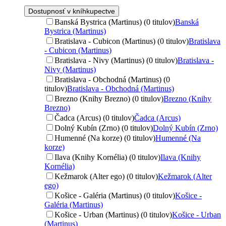
Dostupnosť v kníhkupectve
Banská Bystrica (Martinus) (0 titulov)
Banská
Bystrica (Martinus)
Bratislava - Cubicon (Martinus) (0 titulov)
Bratislava
- Cubicon (Martinus)
Bratislava - Nivy (Martinus) (0 titulov)
Bratislava -
Nivy (Martinus)
Bratislava - Obchodná (Martinus) (0
titulov)
Bratislava - Obchodná (Martinus)
Brezno (Knihy Brezno) (0 titulov)
Brezno (Knihy
Brezno)
Čadca (Arcus) (0 titulov)
Čadca (Arcus)
Dolný Kubín (Zrno) (0 titulov)
Dolný Kubín (Zrno)
Humenné (Na korze) (0 titulov)
Humenné (Na
korze)
Ilava (Knihy Kornélia) (0 titulov)
Ilava (Knihy
Kornélia)
Kežmarok (Alter ego) (0 titulov)
Kežmarok (Alter
ego)
Košice - Galéria (Martinus) (0 titulov)
Košice -
Galéria (Martinus)
Košice - Urban (Martinus) (0 titulov)
Košice - Urban
(Martinus)