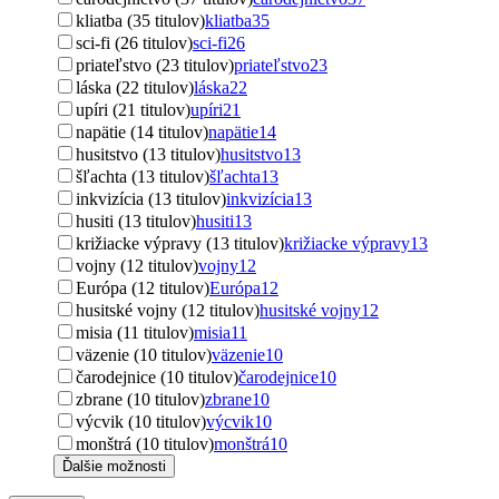
kliatba (35 titulov)
kliatba
35
sci-fi (26 titulov)
sci-fi
26
priateľstvo (23 titulov)
priateľstvo
23
láska (22 titulov)
láska
22
upíri (21 titulov)
upíri
21
napätie (14 titulov)
napätie
14
husitstvo (13 titulov)
husitstvo
13
šľachta (13 titulov)
šľachta
13
inkvizícia (13 titulov)
inkvizícia
13
husiti (13 titulov)
husiti
13
križiacke výpravy (13 titulov)
križiacke výpravy
13
vojny (12 titulov)
vojny
12
Európa (12 titulov)
Európa
12
husitské vojny (12 titulov)
husitské vojny
12
misia (11 titulov)
misia
11
väzenie (10 titulov)
väzenie
10
čarodejnice (10 titulov)
čarodejnice
10
zbrane (10 titulov)
zbrane
10
výcvik (10 titulov)
výcvik
10
monštrá (10 titulov)
monštrá
10
Ďalšie možnosti