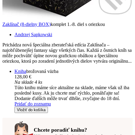
Zaklínač (8-dielny BOX)
komplet 1.-8. diel s oriezkou
Andrzej Sapkowski
Prichádza nová špeciálna zberateľská edícia Zaklínača –
najobľúbenejšej fantasy ságy všetkých čias. Každá z ôsmich kníh sa
môže pochváliť úplne novou grafickou obálkou a špeciálnou
oriezkou, ktorá po zoradení jednotlivých dielov vytvára originálnu...
Kniha
brožovaná väzba
128,00 €
Na sklade 4 ks
Túto knihu máme síce aktuálne na sklade, máme však už iba
posledné kusy. Ak ju chcete mať rýchlo, ponáhľajte sa!
Dodanie ďalších môže trvať dlhšie, zvyčajne do 18 dní.
Pridať do zoznamu
Vložiť do košíka
Chcete poradiť knihu?