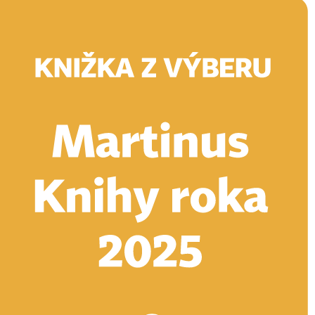
Doručenie
Kníhkupectvá
Knihovrátok
Poukážky
Knižný blog
Kontakt
E-knihy
Audioknihy
Hry
Filmy
Knihy
Doplnky
Vyhľadávanie
Prihlásiť
Vyhľadávanie
Knihy
E-knihy
Audioknihy
Hry
Filmy
Doplnky