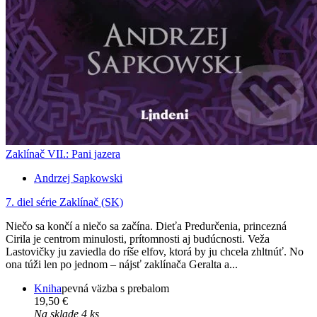
Zaklínač VII.: Pani jazera
Andrzej Sapkowski
7. diel série
Zaklínač (SK)
Niečo sa končí a niečo sa začína. Dieťa Predurčenia, princezná
Cirila je centrom minulosti, prítomnosti aj budúcnosti. Veža
Lastovičky ju zaviedla do ríše elfov, ktorá by ju chcela zhltnúť. No
ona túži len po jednom – nájsť zaklínača Geralta a...
Kniha
pevná väzba s prebalom
19,50 €
Na sklade 4 ks