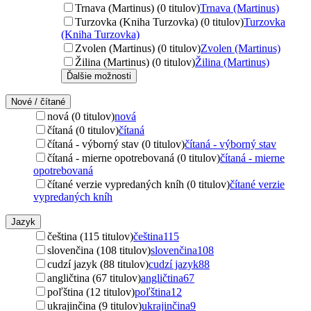
Trnava (Martinus) (0 titulov)
Trnava (Martinus)
Turzovka (Kniha Turzovka) (0 titulov)
Turzovka
(Kniha Turzovka)
Zvolen (Martinus) (0 titulov)
Zvolen (Martinus)
Žilina (Martinus) (0 titulov)
Žilina (Martinus)
Ďalšie možnosti
Nové / čítané
nová (0 titulov)
nová
čítaná (0 titulov)
čítaná
čítaná - výborný stav (0 titulov)
čítaná - výborný stav
čítaná - mierne opotrebovaná (0 titulov)
čítaná - mierne
opotrebovaná
čítané verzie vypredaných kníh (0 titulov)
čítané verzie
vypredaných kníh
Jazyk
čeština (115 titulov)
čeština
115
slovenčina (108 titulov)
slovenčina
108
cudzí jazyk (88 titulov)
cudzí jazyk
88
angličtina (67 titulov)
angličtina
67
poľština (12 titulov)
poľština
12
ukrajinčina (9 titulov)
ukrajinčina
9