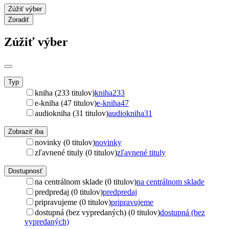
Zúžiť výber
Zoradiť
Zúžiť výber
Typ
kniha (233 titulov)
kniha
233
e-kniha (47 titulov)
e-kniha
47
audiokniha (31 titulov)
audiokniha
31
Zobraziť iba
novinky (0 titulov)
novinky
zľavnené tituly (0 titulov)
zľavnené tituly
Dostupnosť
na centrálnom sklade (0 titulov)
na centrálnom sklade
predpredaj (0 titulov)
predpredaj
pripravujeme (0 titulov)
pripravujeme
dostupná (bez vypredaných) (0 titulov)
dostupná (bez
vypredaných)