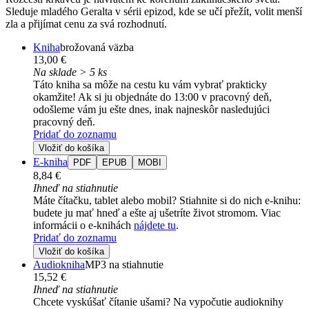
Sleduje mladého Geralta v sérii epizod, kde se učí přežít, volit menší
zla a přijímat cenu za svá rozhodnutí.
Kniha
brožovaná väzba
13,00 €
Na sklade > 5 ks
Táto kniha sa môže na cestu ku vám vybrať prakticky
okamžite! Ak si ju objednáte do 13:00 v pracovný deň,
odošleme vám ju ešte dnes, inak najneskôr nasledujúci
pracovný deň.
Pridať do zoznamu
Vložiť do košíka
E-kniha
PDF
EPUB
MOBI
8,84 €
Ihneď na stiahnutie
Máte čítačku, tablet alebo mobil? Stiahnite si do nich e-knihu:
budete ju mať hneď a ešte aj ušetríte život stromom. Viac
informácii o e-knihách
nájdete tu
.
Pridať do zoznamu
Vložiť do košíka
Audiokniha
MP3 na stiahnutie
15,52 €
Ihneď na stiahnutie
Chcete vyskúšať čítanie ušami? Na vypočutie audioknihy