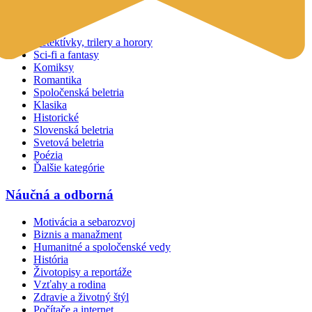
Beletria
Detektívky, trilery a horory
Sci-fi a fantasy
Komiksy
Romantika
Spoločenská beletria
Klasika
Historické
Slovenská beletria
Svetová beletria
Poézia
Ďalšie kategórie
Náučná a odborná
Motivácia a sebarozvoj
Biznis a manažment
Humanitné a spoločenské vedy
História
Životopisy a reportáže
Vzťahy a rodina
Zdravie a životný štýl
Počítače a internet