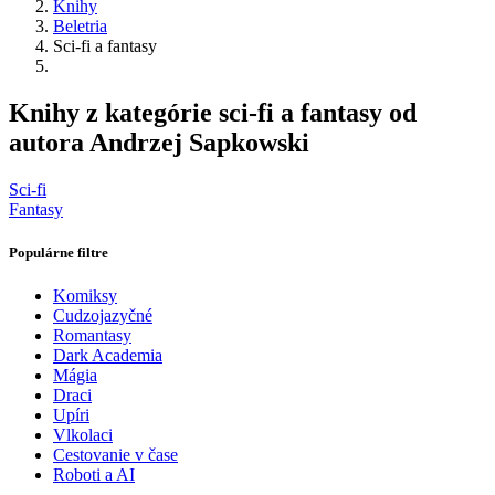
Knihy
Beletria
Sci-fi a fantasy
Knihy z kategórie sci-fi a fantasy od
autora Andrzej Sapkowski
Sci-fi
Fantasy
Populárne filtre
Komiksy
Cudzojazyčné
Romantasy
Dark Academia
Mágia
Draci
Upíri
Vlkolaci
Cestovanie v čase
Roboti a AI