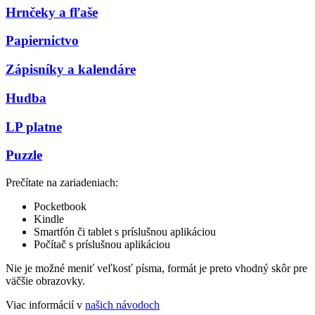
Hrnčeky a fľaše
Papiernictvo
Zápisníky a kalendáre
Hudba
LP platne
Puzzle
Prečítate na zariadeniach:
Pocketbook
Kindle
Smartfón či tablet s príslušnou aplikáciou
Počítač s príslušnou aplikáciou
Nie je možné meniť veľkosť písma, formát je preto vhodný skôr pre
väčšie obrazovky.
Viac informácií v
našich návodoch