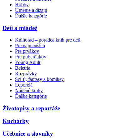
Hobby
Umenie a dizajn
Ďalšie kategórie
Deti a mládež
Knihorad – poradca kníh pre deti
Pre najmenších
Pre prvákov
Pre pubertiakov
Young Adult
Beletria
Rozprávky
Sci-fi, fantasy a komiksy
Leporelá
Náučné knihy
Ďalšie kategórie
Životopisy a reportáže
Kuchárky
Učebnice a slovníky