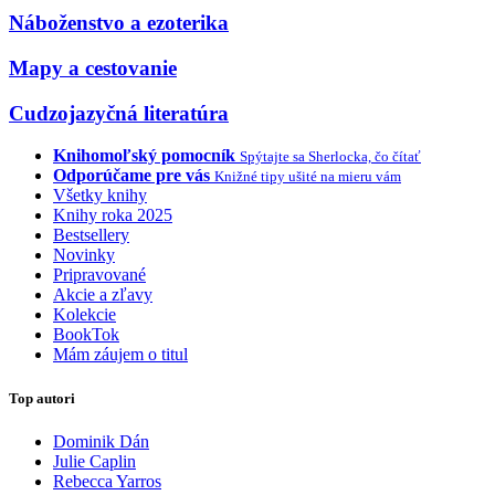
Náboženstvo a ezoterika
Mapy a cestovanie
Cudzojazyčná literatúra
Knihomoľský pomocník
Spýtajte sa Sherlocka, čo čítať
Odporúčame pre vás
Knižné tipy ušité na mieru vám
Všetky knihy
Knihy roka 2025
Bestsellery
Novinky
Pripravované
Akcie a zľavy
Kolekcie
BookTok
Mám záujem o titul
Top autori
Dominik Dán
Julie Caplin
Rebecca Yarros