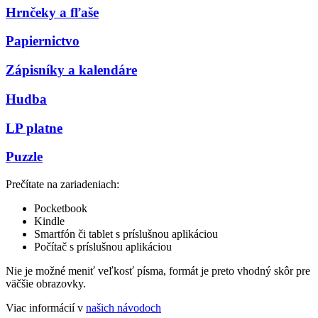
Hrnčeky a fľaše
Papiernictvo
Zápisníky a kalendáre
Hudba
LP platne
Puzzle
Prečítate na zariadeniach:
Pocketbook
Kindle
Smartfón či tablet s príslušnou aplikáciou
Počítač s príslušnou aplikáciou
Nie je možné meniť veľkosť písma, formát je preto vhodný skôr pre
väčšie obrazovky.
Viac informácií v
našich návodoch