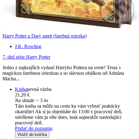
Harry Potter a Dary smrti (farebná oriezka)
J.K. Rowling
7. diel série
Harry Potter
Jedno z najkrajších vydaní Harryho Pottera na svete! Teraz s
magickou farebnou oriezkou a so slávnou obálkou od Adriána
Macha...
Kniha
pevná väzba
21,20 €
Na sklade > 5 ks
Táto kniha sa môže na cestu ku vám vybrať prakticky
okamžite! Ak si ju objednáte do 13:00 v pracovný deň,
odošleme vám ju ešte dnes, inak najneskôr nasledujúci
pracovný deň.
Pridať do zoznamu
Vložiť do košíka