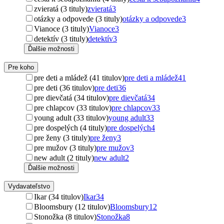
zvieratá (3 tituly)
zvieratá
3
otázky a odpovede (3 tituly)
otázky a odpovede
3
Vianoce (3 tituly)
Vianoce
3
detektív (3 tituly)
detektív
3
Ďalšie možnosti
Pre koho
pre deti a mládež (41 titulov)
pre deti a mládež
41
pre deti (36 titulov)
pre deti
36
pre dievčatá (34 titulov)
pre dievčatá
34
pre chlapcov (33 titulov)
pre chlapcov
33
young adult (33 titulov)
young adult
33
pre dospelých (4 tituly)
pre dospelých
4
pre ženy (3 tituly)
pre ženy
3
pre mužov (3 tituly)
pre mužov
3
new adult (2 tituly)
new adult
2
Ďalšie možnosti
Vydavateľstvo
Ikar (34 titulov)
Ikar
34
Bloomsbury (12 titulov)
Bloomsbury
12
Stonožka (8 titulov)
Stonožka
8