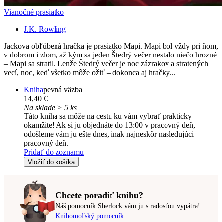
Vianočné prasiatko
J.K. Rowling
Jackova obľúbená hračka je prasiatko Mapi. Mapi bol vždy pri ňom,
v dobrom i zlom, až kým sa jeden Štedrý večer nestalo niečo hrozné
– Mapi sa stratil. Lenže Štedrý večer je noc zázrakov a stratených
vecí, noc, keď všetko môže ožiť – dokonca aj hračky...
Kniha
pevná väzba
14,40 €
Na sklade > 5 ks
Táto kniha sa môže na cestu ku vám vybrať prakticky
okamžite! Ak si ju objednáte do 13:00 v pracovný deň,
odošleme vám ju ešte dnes, inak najneskôr nasledujúci
pracovný deň.
Pridať do zoznamu
Vložiť do košíka
Chcete poradiť knihu?
Náš pomocník Sherlock vám ju s radosťou vypátra!
Knihomoľský pomocník