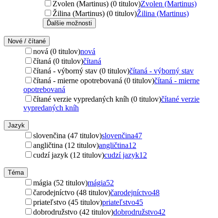
Zvolen (Martinus) (0 titulov)
Zvolen (Martinus)
Žilina (Martinus) (0 titulov)
Žilina (Martinus)
Ďalšie možnosti
Nové / čítané
nová (0 titulov)
nová
čítaná (0 titulov)
čítaná
čítaná - výborný stav (0 titulov)
čítaná - výborný stav
čítaná - mierne opotrebovaná (0 titulov)
čítaná - mierne
opotrebovaná
čítané verzie vypredaných kníh (0 titulov)
čítané verzie
vypredaných kníh
Jazyk
slovenčina (47 titulov)
slovenčina
47
angličtina (12 titulov)
angličtina
12
cudzí jazyk (12 titulov)
cudzí jazyk
12
Téma
mágia (52 titulov)
mágia
52
čarodejníctvo (48 titulov)
čarodejníctvo
48
priateľstvo (45 titulov)
priateľstvo
45
dobrodružstvo (42 titulov)
dobrodružstvo
42