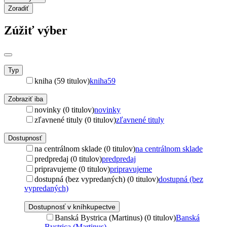
Zoradiť
Zúžiť výber
Typ
kniha (59 titulov)
kniha
59
Zobraziť iba
novinky (0 titulov)
novinky
zľavnené tituly (0 titulov)
zľavnené tituly
Dostupnosť
na centrálnom sklade (0 titulov)
na centrálnom sklade
predpredaj (0 titulov)
predpredaj
pripravujeme (0 titulov)
pripravujeme
dostupná (bez vypredaných) (0 titulov)
dostupná (bez
vypredaných)
Dostupnosť v kníhkupectve
Banská Bystrica (Martinus) (0 titulov)
Banská
Bystrica (Martinus)