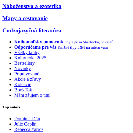
Náboženstvo a ezoterika
Mapy a cestovanie
Cudzojazyčná literatúra
Knihomoľský pomocník
Spýtajte sa Sherlocka, čo čítať
Odporúčame pre vás
Knižné tipy ušité na mieru vám
Všetky knihy
Knihy roka 2025
Bestsellery
Novinky
Pripravované
Akcie a zľavy
Kolekcie
BookTok
Mám záujem o titul
Top autori
Dominik Dán
Julie Caplin
Rebecca Yarros