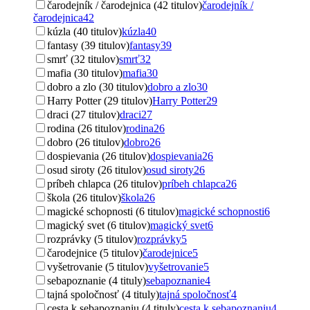
čarodejník / čarodejnica (42 titulov)
čarodejník /
čarodejnica
42
kúzla (40 titulov)
kúzla
40
fantasy (39 titulov)
fantasy
39
smrť (32 titulov)
smrť
32
mafia (30 titulov)
mafia
30
dobro a zlo (30 titulov)
dobro a zlo
30
Harry Potter (29 titulov)
Harry Potter
29
draci (27 titulov)
draci
27
rodina (26 titulov)
rodina
26
dobro (26 titulov)
dobro
26
dospievania (26 titulov)
dospievania
26
osud siroty (26 titulov)
osud siroty
26
príbeh chlapca (26 titulov)
príbeh chlapca
26
škola (26 titulov)
škola
26
magické schopnosti (6 titulov)
magické schopnosti
6
magický svet (6 titulov)
magický svet
6
rozprávky (5 titulov)
rozprávky
5
čarodejnice (5 titulov)
čarodejnice
5
vyšetrovanie (5 titulov)
vyšetrovanie
5
sebapoznanie (4 tituly)
sebapoznanie
4
tajná spoločnosť (4 tituly)
tajná spoločnosť
4
cesta k sebapoznaniu (4 tituly)
cesta k sebapoznaniu
4