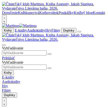
Doručenie
Kníhkupectvá
Knihovrátok
Poukážky
Knižný blog
Kontakt
E-knihy
Audioknihy
Hry
Filmy
Knihy
Doplnky
Vyhľadávanie
Prihlásiť
Vyhľadávanie
Knihy
E-knihy
Audioknihy
Hry
Filmy
Doplnky