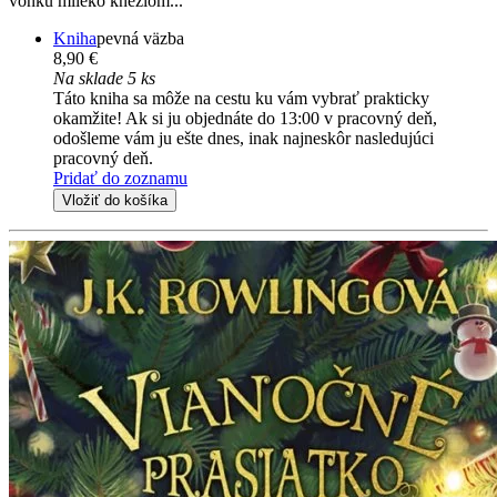
vonku mlieko knézlom...
Kniha
pevná väzba
8,90 €
Na sklade 5 ks
Táto kniha sa môže na cestu ku vám vybrať prakticky
okamžite! Ak si ju objednáte do 13:00 v pracovný deň,
odošleme vám ju ešte dnes, inak najneskôr nasledujúci
pracovný deň.
Pridať do zoznamu
Vložiť do košíka