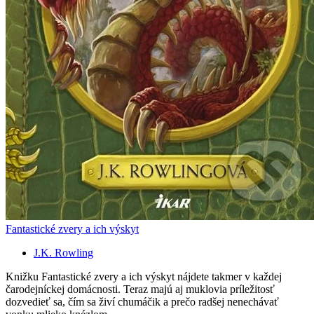
Fantastické zvery a ich výskyt
J.K. Rowling
Knižku Fantastické zvery a ich výskyt nájdete takmer v každej
čarodejníckej domácnosti. Teraz majú aj muklovia príležitosť
dozvedieť sa, čím sa živí chumáčik a prečo radšej nenechávať