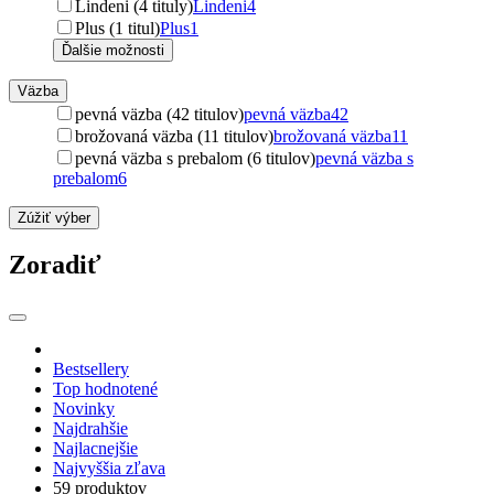
Lindeni (4 tituly)
Lindeni
4
Plus (1 titul)
Plus
1
Ďalšie možnosti
Väzba
pevná väzba (42 titulov)
pevná väzba
42
brožovaná väzba (11 titulov)
brožovaná väzba
11
pevná väzba s prebalom (6 titulov)
pevná väzba s
prebalom
6
Zúžiť výber
Zoradiť
Bestsellery
Top hodnotené
Novinky
Najdrahšie
Najlacnejšie
Najvyššia zľava
59 produktov