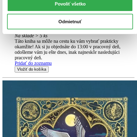
Ak ste si niekedy kládli otázku, kde sa vzala ohnivá strela alebo
Povoliť všetko
prečo majú Wigtownskí tuláci na habitoch sekáčik na mäso, musíte
si prečítať Metlobal v priebehu vekov...
Odmietnuť
Kniha
pevná väzba
7,50 €
Na sklade > 5 ks
Táto kniha sa môže na cestu ku vám vybrať prakticky
okamžite! Ak si ju objednáte do 13:00 v pracovný deň,
odošleme vám ju ešte dnes, inak najneskôr nasledujúci
pracovný deň.
Pridať do zoznamu
Vložiť do košíka