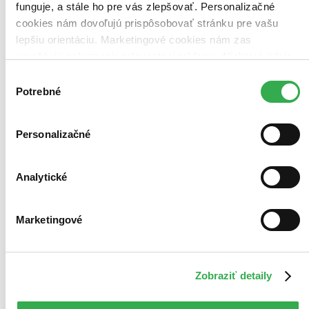
funguje, a stále ho pre vás zlepšovať. Personalizačné
cookies nám dovoľujú prispôsobovať stránku pre vašu
lepšiu orientáciu. Marketingové cookies nám zas
umožňujú zobrazenie relevantnej reklamy. Niektoré údaje
zdieľame aj s tretími stranami. Veľmi by nám pomohlo,
Výber
keby sme mohli používať všetky tieto cookies. Ďakujeme!
Potrebné
súhlasu
Personalizačné
Analytické
Marketingové
Metlobal v priebehu vekov
Zobraziť detaily
J.K. Rowling