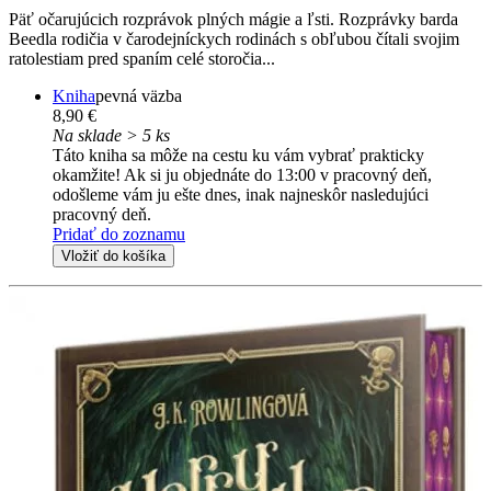
Päť očarujúcich rozprávok plných mágie a ľsti. Rozprávky barda
Beedla rodičia v čarodejníckych rodinách s obľubou čítali svojim
ratolestiam pred spaním celé storočia...
Kniha
pevná väzba
8,90 €
Na sklade > 5 ks
Táto kniha sa môže na cestu ku vám vybrať prakticky
okamžite! Ak si ju objednáte do 13:00 v pracovný deň,
odošleme vám ju ešte dnes, inak najneskôr nasledujúci
pracovný deň.
Pridať do zoznamu
Vložiť do košíka