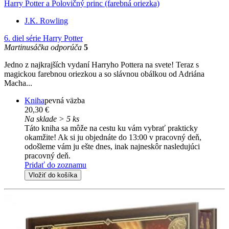
Harry Potter a Polovičný princ (farebná oriezka)
J.K. Rowling
6. diel série
Harry Potter
Martinusáčka odporúča
5
Jedno z najkrajších vydaní Harryho Pottera na svete! Teraz s
magickou farebnou oriezkou a so slávnou obálkou od Adriána
Macha...
Kniha
pevná väzba
20,30 €
Na sklade > 5 ks
Táto kniha sa môže na cestu ku vám vybrať prakticky
okamžite! Ak si ju objednáte do 13:00 v pracovný deň,
odošleme vám ju ešte dnes, inak najneskôr nasledujúci
pracovný deň.
Pridať do zoznamu
Vložiť do košíka