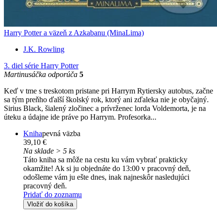
Harry Potter a väzeň z Azkabanu (MinaLima)
J.K. Rowling
3. diel série
Harry Potter
Martinusáčka odporúča
5
Keď v tme s treskotom pristane pri Harrym Rytiersky autobus, začne
sa tým preňho ďalší školský rok, ktorý ani zďaleka nie je obyčajný.
Sirius Black, šialený zločinec a prívrženec lorda Voldemorta, je na
úteku a údajne ide práve po Harrym. Profesorka...
Kniha
pevná väzba
39,10 €
Na sklade > 5 ks
Táto kniha sa môže na cestu ku vám vybrať prakticky
okamžite! Ak si ju objednáte do 13:00 v pracovný deň,
odošleme vám ju ešte dnes, inak najneskôr nasledujúci
pracovný deň.
Pridať do zoznamu
Vložiť do košíka