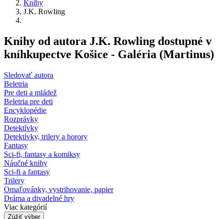
Knihy
J.K. Rowling
Knihy od autora J.K. Rowling dostupné v
kníhkupectve Košice - Galéria (Martinus)
Sledovať autora
Beletria
Pre deti a mládež
Beletria pre deti
Encyklopédie
Rozprávky
Detektívky
Detektívky, trilery a horory
Fantasy
Sci-fi, fantasy a komiksy
Náučné knihy
Sci-fi a fantasy
Trilery
Omaľovánky, vystrihovanie, papier
Dráma a divadelné hry
Viac kategórií
Zúžiť výber