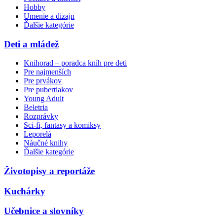
Hobby
Umenie a dizajn
Ďalšie kategórie
Deti a mládež
Knihorad – poradca kníh pre deti
Pre najmenších
Pre prvákov
Pre pubertiakov
Young Adult
Beletria
Rozprávky
Sci-fi, fantasy a komiksy
Leporelá
Náučné knihy
Ďalšie kategórie
Životopisy a reportáže
Kuchárky
Učebnice a slovníky