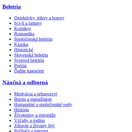
Beletria
Detektívky, trilery a horory
Sci-fi a fantasy
Komiksy
Romantika
Spoločenská beletria
Klasika
Historické
Slovenská beletria
Svetová beletria
Poézia
Ďalšie kategórie
Náučná a odborná
Motivácia a sebarozvoj
Biznis a manažment
Humanitné a spoločenské vedy
História
Životopisy a reportáže
Vzťahy a rodina
Zdravie a životný štýl
Počítače a internet