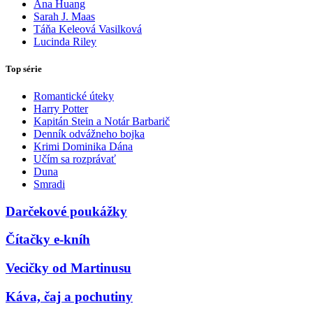
Ana Huang
Sarah J. Maas
Táňa Keleová Vasilková
Lucinda Riley
Top série
Romantické úteky
Harry Potter
Kapitán Stein a Notár Barbarič
Denník odvážneho bojka
Krimi Dominika Dána
Učím sa rozprávať
Duna
Smradi
Darčekové poukážky
Čítačky e-kníh
Vecičky od Martinusu
Káva, čaj a pochutiny