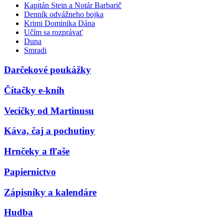
Kapitán Stein a Notár Barbarič
Denník odvážneho bojka
Krimi Dominika Dána
Učím sa rozprávať
Duna
Smradi
Darčekové poukážky
Čítačky e-kníh
Vecičky od Martinusu
Káva, čaj a pochutiny
Hrnčeky a fľaše
Papiernictvo
Zápisníky a kalendáre
Hudba