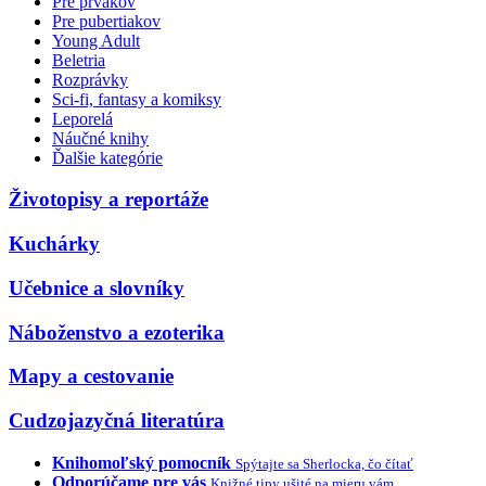
Pre prvákov
Pre pubertiakov
Young Adult
Beletria
Rozprávky
Sci-fi, fantasy a komiksy
Leporelá
Náučné knihy
Ďalšie kategórie
Životopisy a reportáže
Kuchárky
Učebnice a slovníky
Náboženstvo a ezoterika
Mapy a cestovanie
Cudzojazyčná literatúra
Knihomoľský pomocník
Spýtajte sa Sherlocka, čo čítať
Odporúčame pre vás
Knižné tipy ušité na mieru vám