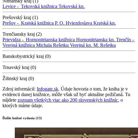
Nitriansky kraj (1)
Levice -
Tekovská knižnica
Tekovská kn.
Prešovský kraj (1)
Prešov -
Krajská knižnica P. O. Hviezdoslava
Krajská kn.
Trenčiansky kraj (2)
Prievidza -
Hornonitrianska knižnica
Hornonitrianska kn.
Trenčín -
Verejná knižnica Michala Rešetku
Verejná kn. M. Rešetku
Banskobystrický kraj (0)
Trnavský kraj (0)
Žilinský kraj (0)
Zdroj informácií:
Infogate.sk
. Údaje hovoria o tom, že kniha je v
evidencii danej knižnice, môže však už byť aktuálne požičaná. Tu
nájdete
zoznam všetkých viac ako 200 slovenských knižníc
, o
ktorých máme údaje.
Ďalšie knižné vydania (13)