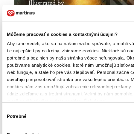
Pevná väzba s prebalom
Angličtina
Môžeme pracovať s cookies a kontaktnými údajmi?
Predobjednávka,
vychádza 6. 10. 2026
Aby sme vedeli, ako sa na našom webe správate, a mohli v
Vydavateľ, tlačiar a ďalší usilovní ľudia intenzívne pracujú na
tie najlepšie tipy na knihy, zbierame cookies. Niektoré sú na
tom, aby ste si už onedlho mohli prečítať túto knihu. K
potrebné a bez nich by naša stránka vôbec nefungovala. Ok
dispozícii by mala byť 6. 10. 2026. Po vyjdení posielame do
30 dní.
používame analytické cookies, ktoré nám umožňujú zisťovať
Novinka
web funguje, a stále ho pre vás zlepšovať. Personalizačné 
dovoľujú prispôsobovať stránku pre vašu lepšiu orientáciu. 
42,96 €
cookies nám zas umožňujú zobrazenie relevantnej reklamy. 
údaje zdieľame aj s tretími stranami. Veľmi by nám pomohlo
Vložiť do košíka
mohli používať všetky tieto cookies. Ďakujeme!
Výber
Potrebné
súhlasu