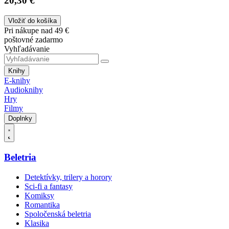
20,30 €
Vložiť do košíka
Pri nákupe nad 49 €
poštovné zadarmo
Vyhľadávanie
Knihy
E-knihy
Audioknihy
Hry
Filmy
Doplnky
Beletria
Detektívky, trilery a horory
Sci-fi a fantasy
Komiksy
Romantika
Spoločenská beletria
Klasika