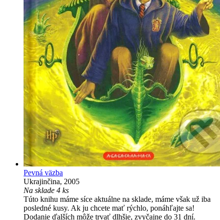
Pevná väzba
Ukrajinčina, 2005
Na sklade 4 ks
Túto knihu máme síce aktuálne na sklade, máme však už iba
posledné kusy. Ak ju chcete mať rýchlo, ponáhľajte sa!
Dodanie ďalších môže trvať dlhšie, zvyčajne do 31 dní.