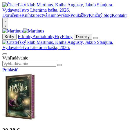
Doručenie
Kníhkupectvá
Knihovrátok
Poukážky
Knižný blog
Kontakt
E-knihy
Audioknihy
Hry
Filmy
Knihy
Doplnky
Vyhľadávanie
Prihlásiť