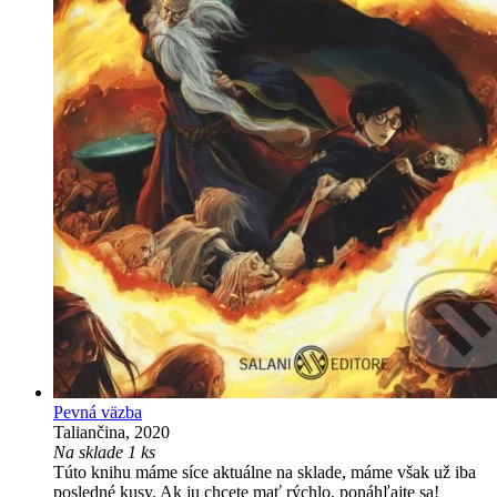
Pevná väzba
Taliančina, 2020
Na sklade 1 ks
Túto knihu máme síce aktuálne na sklade, máme však už iba
posledné kusy. Ak ju chcete mať rýchlo, ponáhľajte sa!