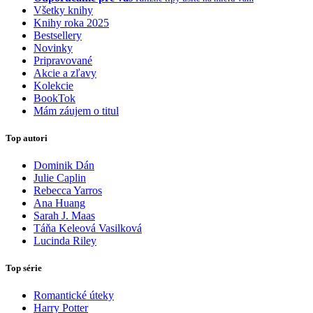
Všetky knihy
Knihy roka 2025
Bestsellery
Novinky
Pripravované
Akcie a zľavy
Kolekcie
BookTok
Mám záujem o titul
Top autori
Dominik Dán
Julie Caplin
Rebecca Yarros
Ana Huang
Sarah J. Maas
Táňa Keleová Vasilková
Lucinda Riley
Top série
Romantické úteky
Harry Potter