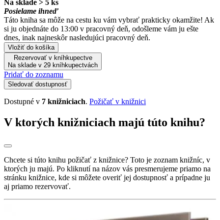
Na sklade > 5 ks
Posielame ihneď
Táto kniha sa môže na cestu ku vám vybrať prakticky okamžite! Ak
si ju objednáte do 13:00 v pracovný deň, odošleme vám ju ešte
dnes, inak najneskôr nasledujúci pracovný deň.
Vložiť do košíka
Rezervovať v kníhkupectve
Na sklade v 29 kníhkupectvách
Pridať do zoznamu
Sledovať dostupnosť
Dostupné v
7 knižniciach
.
Požičať v knižnici
V ktorých knižniciach majú túto knihu?
Chcete si túto knihu požičať z knižnice? Toto je zoznam knižníc, v
ktorých ju majú. Po kliknutí na názov vás presmerujeme priamo na
stránku knižnice, kde si môžete overiť jej dostupnosť a prípadne ju
aj priamo rezervovať.