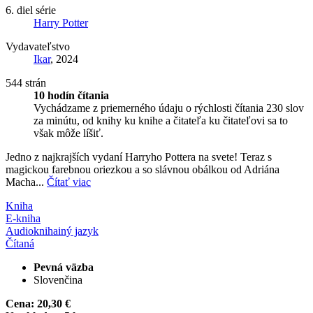
6. diel série
Harry Potter
Vydavateľstvo
Ikar
, 2024
544 strán
10 hodín čítania
Vychádzame z priemerného údaju o rýchlosti čítania 230 slov
za minútu, od knihy ku knihe a čitateľa ku čitateľovi sa to
však môže líšiť.
Jedno z najkrajších vydaní Harryho Pottera na svete! Teraz s
magickou farebnou oriezkou a so slávnou obálkou od Adriána
Macha...
Čítať viac
Kniha
E-kniha
Audiokniha
iný jazyk
Čítaná
Pevná väzba
Slovenčina
Cena:
20,30 €