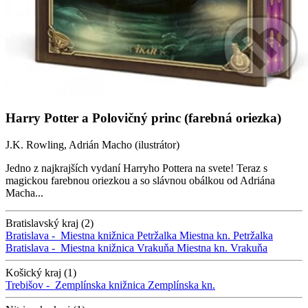
Harry Potter a Polovičný princ (farebná oriezka)
J.K. Rowling, Adrián Macho (ilustrátor)
Jedno z najkrajších vydaní Harryho Pottera na svete! Teraz s
magickou farebnou oriezkou a so slávnou obálkou od Adriána
Macha...
Bratislavský kraj (2)
Bratislava -
Miestna knižnica Petržalka
Miestna kn. Petržalka
Bratislava -
Miestna knižnica Vrakuňa
Miestna kn. Vrakuňa
Košický kraj (1)
Trebišov -
Zemplínska knižnica
Zemplínska kn.