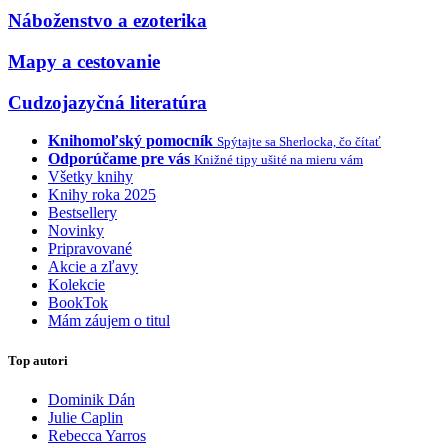
Náboženstvo a ezoterika
Mapy a cestovanie
Cudzojazyčná literatúra
Knihomoľský pomocník
Spýtajte sa Sherlocka, čo čítať
Odporúčame pre vás
Knižné tipy ušité na mieru vám
Všetky knihy
Knihy roka 2025
Bestsellery
Novinky
Pripravované
Akcie a zľavy
Kolekcie
BookTok
Mám záujem o titul
Top autori
Dominik Dán
Julie Caplin
Rebecca Yarros