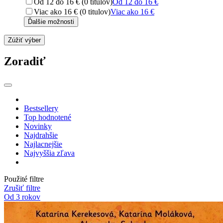
Od 12 do 16 € (0 titulov)
Od 12 do 16 €
Viac ako 16 € (0 titulov)
Viac ako 16 €
Ďalšie možnosti
Zúžiť výber
Zoradiť
Bestsellery
Top hodnotené
Novinky
Najdrahšie
Najlacnejšie
Najvyššia zľava
Použité filtre
Zrušiť filtre
Od 3 rokov