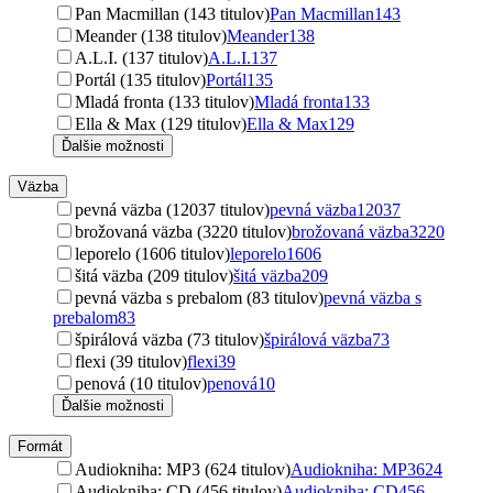
Pan Macmillan (143 titulov)
Pan Macmillan
143
Meander (138 titulov)
Meander
138
A.L.I. (137 titulov)
A.L.I.
137
Portál (135 titulov)
Portál
135
Mladá fronta (133 titulov)
Mladá fronta
133
Ella & Max (129 titulov)
Ella & Max
129
Ďalšie možnosti
Väzba
pevná väzba (12037 titulov)
pevná väzba
12037
brožovaná väzba (3220 titulov)
brožovaná väzba
3220
leporelo (1606 titulov)
leporelo
1606
šitá väzba (209 titulov)
šitá väzba
209
pevná väzba s prebalom (83 titulov)
pevná väzba s
prebalom
83
špirálová väzba (73 titulov)
špirálová väzba
73
flexi (39 titulov)
flexi
39
penová (10 titulov)
penová
10
Ďalšie možnosti
Formát
Audiokniha: MP3 (624 titulov)
Audiokniha: MP3
624
Audiokniha: CD (456 titulov)
Audiokniha: CD
456