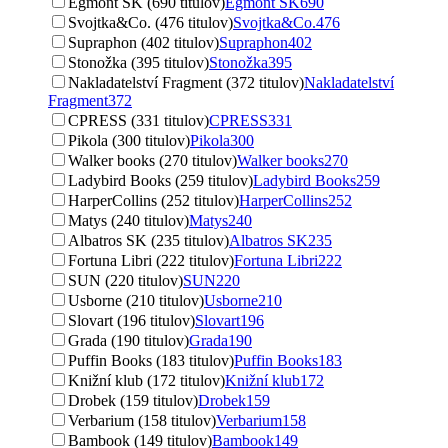
Egmont SK (690 titulov)
Egmont SK
690
Svojtka&Co. (476 titulov)
Svojtka&Co.
476
Supraphon (402 titulov)
Supraphon
402
Stonožka (395 titulov)
Stonožka
395
Nakladatelství Fragment (372 titulov)
Nakladatelství
Fragment
372
CPRESS (331 titulov)
CPRESS
331
Pikola (300 titulov)
Pikola
300
Walker books (270 titulov)
Walker books
270
Ladybird Books (259 titulov)
Ladybird Books
259
HarperCollins (252 titulov)
HarperCollins
252
Matys (240 titulov)
Matys
240
Albatros SK (235 titulov)
Albatros SK
235
Fortuna Libri (222 titulov)
Fortuna Libri
222
SUN (220 titulov)
SUN
220
Usborne (210 titulov)
Usborne
210
Slovart (196 titulov)
Slovart
196
Grada (190 titulov)
Grada
190
Puffin Books (183 titulov)
Puffin Books
183
Knižní klub (172 titulov)
Knižní klub
172
Drobek (159 titulov)
Drobek
159
Verbarium (158 titulov)
Verbarium
158
Bambook (149 titulov)
Bambook
149