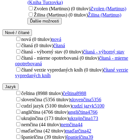
(Kniha Turzovka)
Zvolen (Martinus) (0 titulov)
Zvolen (Martinus)
Žilina (Martinus) (0 titulov)
Žilina (Martinus)
Ďalšie možnosti
Nové / čítané
nová (0 titulov)
nová
čítaná (0 titulov)
čítaná
čítaná - výborný stav (0 titulov)
čítaná - výborný stav
čítaná - mierne opotrebovaná (0 titulov)
čítaná - mierne
opotrebovaná
čítané verzie vypredaných kníh (0 titulov)
čítané verzie
vypredaných kníh
Jazyk
čeština (8988 titulov)
čeština
8988
slovenčina (5356 titulov)
slovenčina
5356
cudzí jazyk (5100 titulov)
cudzí jazyk
5100
angličtina (4766 titulov)
angličtina
4766
ukrajinčina (173 titulov)
ukrajinčina
173
nemčina (44 titulov)
nemčina
44
maďarčina (42 titulov)
maďarčina
42
španielčina (39 titulov)
španielčina
39