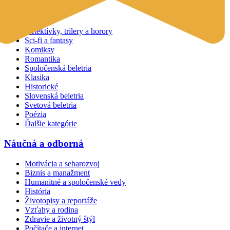
Beletria
Detektívky, trilery a horory
Sci-fi a fantasy
Komiksy
Romantika
Spoločenská beletria
Klasika
Historické
Slovenská beletria
Svetová beletria
Poézia
Ďalšie kategórie
Náučná a odborná
Motivácia a sebarozvoj
Biznis a manažment
Humanitné a spoločenské vedy
História
Životopisy a reportáže
Vzťahy a rodina
Zdravie a životný štýl
Počítače a internet