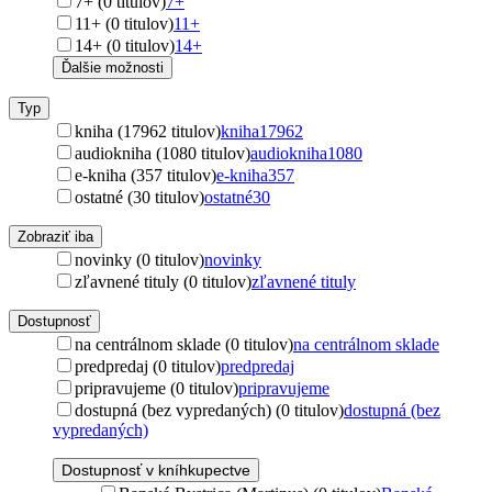
7+ (0 titulov)
7+
11+ (0 titulov)
11+
14+ (0 titulov)
14+
Ďalšie možnosti
Typ
kniha (17962 titulov)
kniha
17962
audiokniha (1080 titulov)
audiokniha
1080
e-kniha (357 titulov)
e-kniha
357
ostatné (30 titulov)
ostatné
30
Zobraziť iba
novinky (0 titulov)
novinky
zľavnené tituly (0 titulov)
zľavnené tituly
Dostupnosť
na centrálnom sklade (0 titulov)
na centrálnom sklade
predpredaj (0 titulov)
predpredaj
pripravujeme (0 titulov)
pripravujeme
dostupná (bez vypredaných) (0 titulov)
dostupná (bez
vypredaných)
Dostupnosť v kníhkupectve