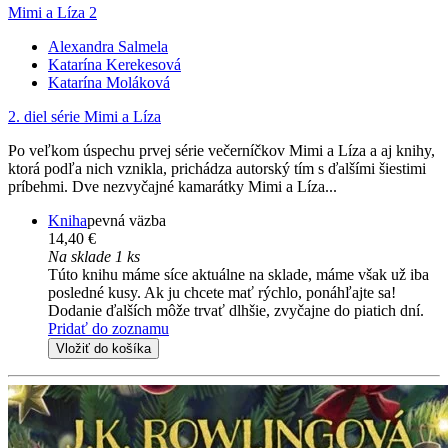
Mimi a Líza 2
Alexandra Salmela
Katarína Kerekesová
Katarína Moláková
2. diel série
Mimi a Líza
Po veľkom úspechu prvej série večerníčkov Mimi a Líza a aj knihy,
ktorá podľa nich vznikla, prichádza autorský tím s ďalšími šiestimi
príbehmi. Dve nezvyčajné kamarátky Mimi a Líza...
Kniha
pevná väzba
14,40 €
Na sklade 1 ks
Túto knihu máme síce aktuálne na sklade, máme však už iba
posledné kusy. Ak ju chcete mať rýchlo, ponáhľajte sa!
Dodanie ďalších môže trvať dlhšie, zvyčajne do piatich dní.
Pridať do zoznamu
Vložiť do košíka