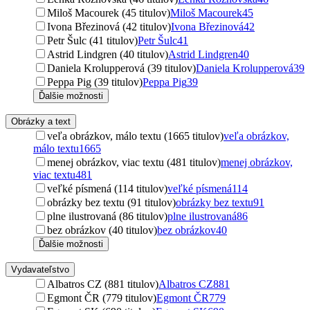
Miloš Macourek (45 titulov)
Miloš Macourek
45
Ivona Březinová (42 titulov)
Ivona Březinová
42
Petr Šulc (41 titulov)
Petr Šulc
41
Astrid Lindgren (40 titulov)
Astrid Lindgren
40
Daniela Krolupperová (39 titulov)
Daniela Krolupperová
39
Peppa Pig (39 titulov)
Peppa Pig
39
Ďalšie možnosti
Obrázky a text
veľa obrázkov, málo textu (1665 titulov)
veľa obrázkov,
málo textu
1665
menej obrázkov, viac textu (481 titulov)
menej obrázkov,
viac textu
481
veľké písmená (114 titulov)
veľké písmená
114
obrázky bez textu (91 titulov)
obrázky bez textu
91
plne ilustrovaná (86 titulov)
plne ilustrovaná
86
bez obrázkov (40 titulov)
bez obrázkov
40
Ďalšie možnosti
Vydavateľstvo
Albatros CZ (881 titulov)
Albatros CZ
881
Egmont ČR (779 titulov)
Egmont ČR
779