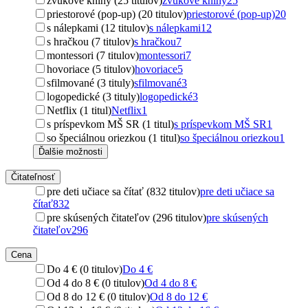
zvukové knihy (25 titulov)
zvukové knihy
25
priestorové (pop-up) (20 titulov)
priestorové (pop-up)
20
s nálepkami (12 titulov)
s nálepkami
12
s hračkou (7 titulov)
s hračkou
7
montessori (7 titulov)
montessori
7
hovoriace (5 titulov)
hovoriace
5
sfilmované (3 tituly)
sfilmované
3
logopedické (3 tituly)
logopedické
3
Netflix (1 titul)
Netflix
1
s príspevkom MŠ SR (1 titul)
s príspevkom MŠ SR
1
so špeciálnou oriezkou (1 titul)
so špeciálnou oriezkou
1
Ďalšie možnosti
Čitateľnosť
pre deti učiace sa čítať (832 titulov)
pre deti učiace sa
čítať
832
pre skúsených čitateľov (296 titulov)
pre skúsených
čitateľov
296
Cena
Do 4 € (0 titulov)
Do 4 €
Od 4 do 8 € (0 titulov)
Od 4 do 8 €
Od 8 do 12 € (0 titulov)
Od 8 do 12 €