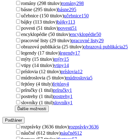
romány (298 titulov)
romány
298
básne (295 titulov)
básne
295
učebnice (150 titulov)
učebnice
150
bájky (113 titulov)
bájky
113
povesti (51 titulov)
povesti
51
encyklopédie (50 titulov)
encyklopédie
50
pracovné listy (29 titulov)
pracovné listy
29
obrazová publikácia (25 titulov)
obrazová publikácia
25
legendy (17 titulov)
legendy
17
mýty (15 titulov)
mýty
15
vtipy (14 titulov)
vtipy
14
príslovia (12 titulov)
príslovia
12
múdroslovia (5 titulov)
múdroslovia
5
fejtóny (4 tituly)
fejtóny
4
príručky (1 titul)
príručky
1
postrehy (1 titul)
postrehy
1
slovníky (1 titul)
slovníky
1
Ďalšie možnosti
Podžáner
rozprávky (3636 titulov)
rozprávky
3636
náučné (612 titulov)
náučné
612