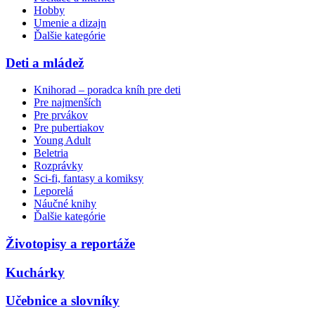
Hobby
Umenie a dizajn
Ďalšie kategórie
Deti a mládež
Knihorad – poradca kníh pre deti
Pre najmenších
Pre prvákov
Pre pubertiakov
Young Adult
Beletria
Rozprávky
Sci-fi, fantasy a komiksy
Leporelá
Náučné knihy
Ďalšie kategórie
Životopisy a reportáže
Kuchárky
Učebnice a slovníky