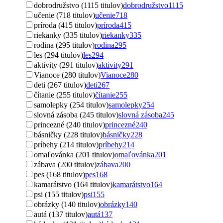
dobrodružstvo (1115 titulov)
dobrodružstvo
1115
učenie (718 titulov)
učenie
718
príroda (415 titulov)
príroda
415
riekanky (335 titulov)
riekanky
335
rodina (295 titulov)
rodina
295
les (294 titulov)
les
294
aktivity (291 titulov)
aktivity
291
Vianoce (280 titulov)
Vianoce
280
deti (267 titulov)
deti
267
čítanie (255 titulov)
čítanie
255
samolepky (254 titulov)
samolepky
254
slovná zásoba (245 titulov)
slovná zásoba
245
princezné (240 titulov)
princezné
240
básničky (228 titulov)
básničky
228
príbehy (214 titulov)
príbehy
214
omaľovánka (201 titulov)
omaľovánka
201
zábava (200 titulov)
zábava
200
pes (168 titulov)
pes
168
kamarátstvo (164 titulov)
kamarátstvo
164
psi (155 titulov)
psi
155
obrázky (140 titulov)
obrázky
140
autá (137 titulov)
autá
137