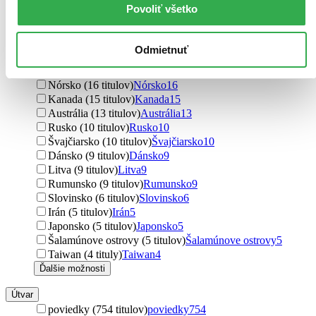
Taliansko (47 titulov)
Taliansko
47
Povoliť všetko
Španielsko (27 titulov)
Španielsko
27
Írsko (24 titulov)
Írsko
24
Holandsko (21 titulov)
Holandsko
21
Odmietnuť
Maďarsko (18 titulov)
Maďarsko
18
Fínsko (16 titulov)
Fínsko
16
Nórsko (16 titulov)
Nórsko
16
Kanada (15 titulov)
Kanada
15
Austrália (13 titulov)
Austrália
13
Rusko (10 titulov)
Rusko
10
Švajčiarsko (10 titulov)
Švajčiarsko
10
Dánsko (9 titulov)
Dánsko
9
Litva (9 titulov)
Litva
9
Rumunsko (9 titulov)
Rumunsko
9
Slovinsko (6 titulov)
Slovinsko
6
Irán (5 titulov)
Irán
5
Japonsko (5 titulov)
Japonsko
5
Šalamúnove ostrovy (5 titulov)
Šalamúnove ostrovy
5
Taiwan (4 tituly)
Taiwan
4
Ďalšie možnosti
Útvar
poviedky (754 titulov)
poviedky
754