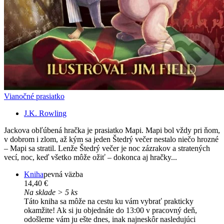
Vianočné prasiatko
J.K. Rowling
Jackova obľúbená hračka je prasiatko Mapi. Mapi bol vždy pri ňom,
v dobrom i zlom, až kým sa jeden Štedrý večer nestalo niečo hrozné
– Mapi sa stratil. Lenže Štedrý večer je noc zázrakov a stratených
vecí, noc, keď všetko môže ožiť – dokonca aj hračky...
Kniha
pevná väzba
14,40 €
Na sklade > 5 ks
Táto kniha sa môže na cestu ku vám vybrať prakticky
okamžite! Ak si ju objednáte do 13:00 v pracovný deň,
odošleme vám ju ešte dnes, inak najneskôr nasledujúci