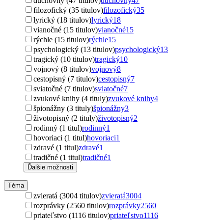
duchovný (47 titulov)
duchovný
47
filozofický (35 titulov)
filozofický
35
lyrický (18 titulov)
lyrický
18
vianočné (15 titulov)
vianočné
15
rýchle (15 titulov)
rýchle
15
psychologický (13 titulov)
psychologický
13
tragický (10 titulov)
tragický
10
vojnový (8 titulov)
vojnový
8
cestopisný (7 titulov)
cestopisný
7
sviatočné (7 titulov)
sviatočné
7
zvukové knihy (4 tituly)
zvukové knihy
4
špionážny (3 tituly)
špionážny
3
životopisný (2 tituly)
životopisný
2
rodinný (1 titul)
rodinný
1
hovoriaci (1 titul)
hovoriaci
1
zdravé (1 titul)
zdravé
1
tradičné (1 titul)
tradičné
1
Ďalšie možnosti
Téma
zvieratá (3004 titulov)
zvieratá
3004
rozprávky (2560 titulov)
rozprávky
2560
priateľstvo (1116 titulov)
priateľstvo
1116