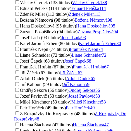
Václav Čtvrtek (138 titulov)
Václav Čtvrtek
138
Eduard Petiška (114 titulov)
Eduard Petiška
114
Zdeněk Miler (113 titulov)
Zdeněk Miler
113
Božena Němcová (98 titulov)
Božena Němcová
98
Hana Doskočilová (95 titulov)
Hana Doskočilová
95
Zuzana Pospíšilová (94 titulov)
Zuzana Pospíšilová
94
Josef Lada (93 titulov)
Josef Lada
93
Karel Jaromír Erben (80 titulov)
Karel Jaromír Erben
80
František Nepil (74 titulov)
František Nepil
74
Liane Schneider (72 titulov)
Liane Schneider
72
Josef Čapek (68 titulov)
Josef Čapek
68
František Hrubín (67 titulov)
František Hrubín
67
Jiří Žáček (67 titulov)
Jiří Žáček
67
Adolf Dudek (65 titulov)
Adolf Dudek
65
Jiří Kahoun (59 titulov)
Jiří Kahoun
59
Ondřej Sekora (56 titulov)
Ondřej Sekora
56
Jozef Pavlovič (53 titulov)
Jozef Pavlovič
53
Miloš Kirschner (53 titulov)
Miloš Kirschner
53
Petr Horáček (49 titulov)
Petr Horáček
49
Z Rozprávky Do Rozprávky (48 titulov)
Z Rozprávky Do
Rozprávky
48
Helena Štáchová (47 titulov)
Helena Štáchová
47
Lenka Rožnovská (46 titulov)
Lenka Rožnovská
46