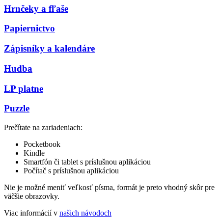
Hrnčeky a fľaše
Papiernictvo
Zápisníky a kalendáre
Hudba
LP platne
Puzzle
Prečítate na zariadeniach:
Pocketbook
Kindle
Smartfón či tablet s príslušnou aplikáciou
Počítač s príslušnou aplikáciou
Nie je možné meniť veľkosť písma, formát je preto vhodný skôr pre
väčšie obrazovky.
Viac informácií v
našich návodoch