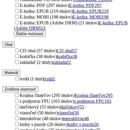
E-kniha: PDF (297 titulov)
E-kniha: PDF
297
E-kniha: EPUB (219 titulov)
E-kniha: EPUB
219
E-kniha: MOBI (198 titulov)
E-kniha: MOBI
198
E-kniha: EPUB (Adobe DRM) (21 titulov)
E-kniha: EPUB
(Adobe DRM)
21
Ďalšie možnosti
Obal
CD obal (57 titulov)
CD obal
57
krabička (38 titulov)
krabička
38
zakladač (2 tituly)
zakladač
2
Materiál
tvrdá (1 titul)
tvrdá
1
Zvláštna vlastnosť
Krajina čitateľov (295 titulov)
Krajina čitateľov
295
s podporou FPU (165 titulov)
s podporou FPU
165
darčekový (55 titulov)
darčekový
55
vianočné (50 titulov)
vianočné
50
interaktívne (48 titulov)
interaktívne
48
knihy s puzzle (26 titulov)
knihy s puzzle
26