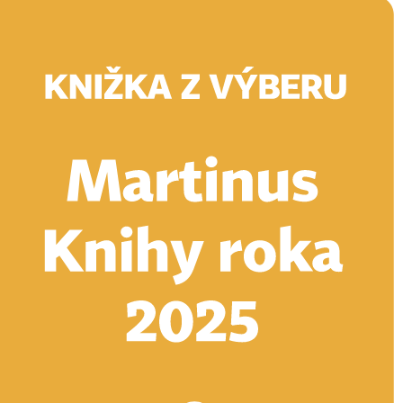
Doručenie
Kníhkupectvá
Knihovrátok
Poukážky
Knižný blog
Kontakt
E-knihy
Audioknihy
Hry
Filmy
Knihy
Doplnky
Vyhľadávanie
Prihlásiť
Vyhľadávanie
Knihy
E-knihy
Audioknihy
Hry
Filmy
Doplnky