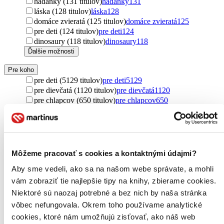
hádanky (131 titulov)
hádanky
131
láska (128 titulov)
láska
128
domáce zvieratá (125 titulov)
domáce zvieratá
125
pre deti (124 titulov)
pre deti
124
dinosaury (118 titulov)
dinosaury
118
Ďalšie možnosti
Pre koho
pre deti (5129 titulov)
pre deti
5129
pre dievčatá (1120 titulov)
pre dievčatá
1120
pre chlapcov (650 titulov)
pre chlapcov
650
pre najmenších (571 titulov)
pre najmenších
571
pre začínajúcich čitateľov (498 titulov)
pre začínajúcich
čitateľov
498
pre deti a mládež (465 titulov)
pre deti a mládež
465
pre predškolákov (273 titulov)
pre predškolákov
273
Môžeme pracovať s cookies a kontaktnými údajmi?
pre prvákov (144 titulov)
pre prvákov
144
Aby sme vedeli, ako sa na našom webe správate, a mohli
pre rodičov (85 titulov)
pre rodičov
85
pre dospelých (39 titulov)
pre dospelých
39
vám zobraziť tie najlepšie tipy na knihy, zbierame cookies.
pre žiakov (31 titulov)
pre žiakov
31
Niektoré sú naozaj potrebné a bez nich by naša stránka
pre ženy (29 titulov)
pre ženy
29
vôbec nefungovala. Okrem toho používame analytické
pre mužov (26 titulov)
pre mužov
26
cookies, ktoré nám umožňujú zisťovať, ako náš web
new adult (14 titulov)
new adult
14