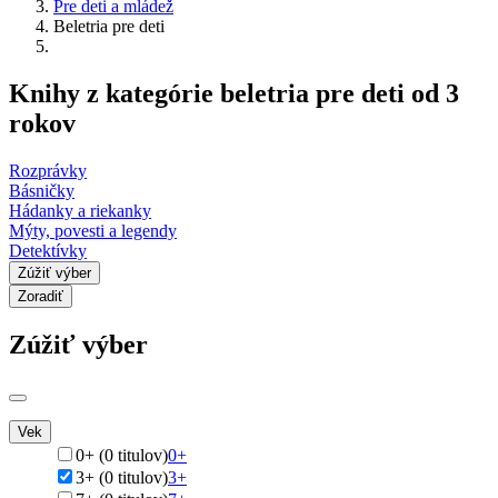
Pre deti a mládež
Beletria pre deti
Knihy z kategórie beletria pre deti od 3
rokov
Rozprávky
Básničky
Hádanky a riekanky
Mýty, povesti a legendy
Detektívky
Zúžiť výber
Zoradiť
Zúžiť výber
Vek
0+ (0 titulov)
0+
3+ (0 titulov)
3+