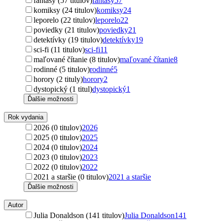
fantasy (57 titulov)
fantasy
57
komiksy (24 titulov)
komiksy
24
leporelo (22 titulov)
leporelo
22
poviedky (21 titulov)
poviedky
21
detektívky (19 titulov)
detektívky
19
sci-fi (11 titulov)
sci-fi
11
maľované čítanie (8 titulov)
maľované čítanie
8
rodinné (5 titulov)
rodinné
5
horory (2 tituly)
horory
2
dystopický (1 titul)
dystopický
1
Ďalšie možnosti
Rok vydania
2026 (0 titulov)
2026
2025 (0 titulov)
2025
2024 (0 titulov)
2024
2023 (0 titulov)
2023
2022 (0 titulov)
2022
2021 a staršie (0 titulov)
2021 a staršie
Ďalšie možnosti
Autor
Julia Donaldson (141 titulov)
Julia Donaldson
141