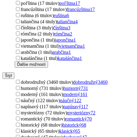
poľština (17 titulov)
poľština
17
francúzština (17 titulov)
francúzština
17
ruština (6 titulov)
ruština
6
taliančina (4 tituly)
taliančina
4
čínština (3 tituly)
čínština
3
rómčina (2 tituly)
rómčina
2
japončina (1 titul)
japončina
1
vietnamčina (1 titul)
vietnamčina
1
arabčina (1 titul)
arabčina
1
katalánčina (1 titul)
katalánčina
1
Ďalšie možnosti
Štýl
dobrodružný (3460 titulov)
dobrodružný
3460
humorný (731 titulov)
humorný
731
moderný (161 titulov)
moderný
161
náučný (122 titulov)
náučný
122
napínavý (117 titulov)
napínavý
117
mysteriózny (72 titulov)
mysteriózny
72
romantický (70 titulov)
romantický
70
historický (68 titulov)
historický
68
klasický (65 titulov)
klasický
65