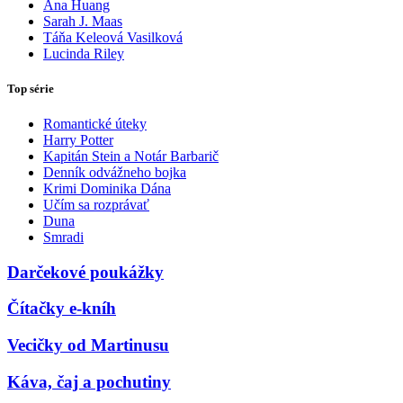
Ana Huang
Sarah J. Maas
Táňa Keleová Vasilková
Lucinda Riley
Top série
Romantické úteky
Harry Potter
Kapitán Stein a Notár Barbarič
Denník odvážneho bojka
Krimi Dominika Dána
Učím sa rozprávať
Duna
Smradi
Darčekové poukážky
Čítačky e-kníh
Vecičky od Martinusu
Káva, čaj a pochutiny