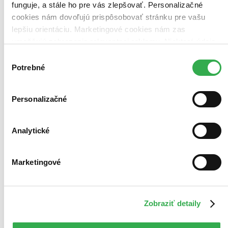
funguje, a stále ho pre vás zlepšovať. Personalizačné
cookies nám dovoľujú prispôsobovať stránku pre vašu
lepšiu orientáciu. Marketingové cookies nám zas
umožňujú zobrazenie relevantnej reklamy. Niektoré údaje
zdieľame aj s tretími stranami. Veľmi by nám pomohlo,
Výber
keby sme mohli používať všetky tieto cookies. Ďakujeme!
Potrebné
súhlasu
Personalizačné
Analytické
Marketingové
Zobraziť detaily
Rozprávky spod černičia: Sviatočné príbehy
Maľovanka