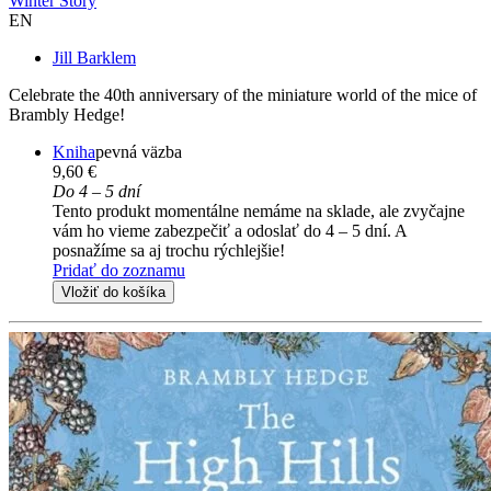
Winter Story
EN
Jill Barklem
Celebrate the 40th anniversary of the miniature world of the mice of
Brambly Hedge!
Kniha
pevná väzba
9,60 €
Do 4 – 5 dní
Tento produkt momentálne nemáme na sklade, ale zvyčajne
vám ho vieme zabezpečiť a odoslať do 4 – 5 dní. A
posnažíme sa aj trochu rýchlejšie!
Pridať do zoznamu
Vložiť do košíka