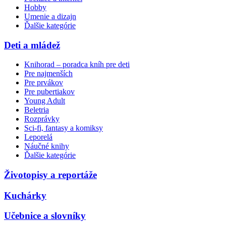
Hobby
Umenie a dizajn
Ďalšie kategórie
Deti a mládež
Knihorad – poradca kníh pre deti
Pre najmenších
Pre prvákov
Pre pubertiakov
Young Adult
Beletria
Rozprávky
Sci-fi, fantasy a komiksy
Leporelá
Náučné knihy
Ďalšie kategórie
Životopisy a reportáže
Kuchárky
Učebnice a slovníky