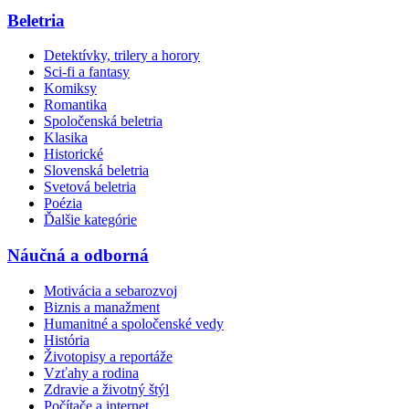
Beletria
Detektívky, trilery a horory
Sci-fi a fantasy
Komiksy
Romantika
Spoločenská beletria
Klasika
Historické
Slovenská beletria
Svetová beletria
Poézia
Ďalšie kategórie
Náučná a odborná
Motivácia a sebarozvoj
Biznis a manažment
Humanitné a spoločenské vedy
História
Životopisy a reportáže
Vzťahy a rodina
Zdravie a životný štýl
Počítače a internet