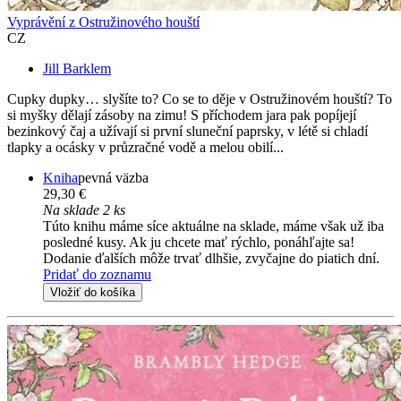
Vyprávění z Ostružinového houští
CZ
Jill Barklem
Cupky dupky… slyšíte to? Co se to děje v Ostružinovém houští? To
si myšky dělají zásoby na zimu! S příchodem jara pak popíjejí
bezinkový čaj a užívají si první sluneční paprsky, v létě si chladí
tlapky a ocásky v průzračné vodě a melou obilí...
Kniha
pevná väzba
29,30 €
Na sklade 2 ks
Túto knihu máme síce aktuálne na sklade, máme však už iba
posledné kusy. Ak ju chcete mať rýchlo, ponáhľajte sa!
Dodanie ďalších môže trvať dlhšie, zvyčajne do piatich dní.
Pridať do zoznamu
Vložiť do košíka