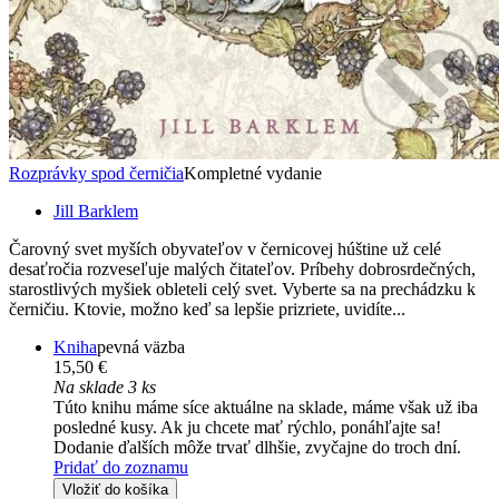
Rozprávky spod černičia
Kompletné vydanie
Jill Barklem
Čarovný svet myších obyvateľov v černicovej húštine už celé
desaťročia rozveseľuje malých čitateľov. Príbehy dobrosrdečných,
starostlivých myšiek obleteli celý svet. Vyberte sa na prechádzku k
černičiu. Ktovie, možno keď sa lepšie prizriete, uvidíte...
Kniha
pevná väzba
15,50 €
Na sklade 3 ks
Túto knihu máme síce aktuálne na sklade, máme však už iba
posledné kusy. Ak ju chcete mať rýchlo, ponáhľajte sa!
Dodanie ďalších môže trvať dlhšie, zvyčajne do troch dní.
Pridať do zoznamu
Vložiť do košíka