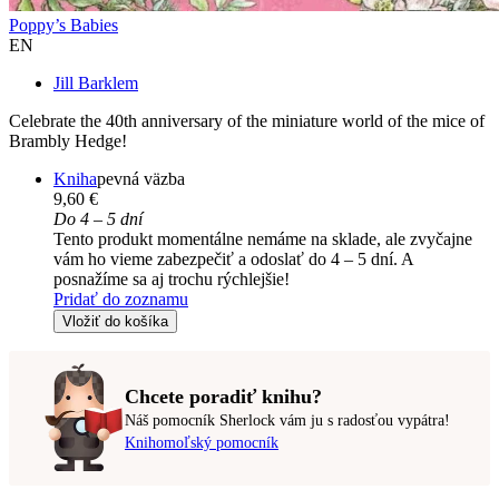
Poppy’s Babies
EN
Jill Barklem
Celebrate the 40th anniversary of the miniature world of the mice of
Brambly Hedge!
Kniha
pevná väzba
9,60 €
Do 4 – 5 dní
Tento produkt momentálne nemáme na sklade, ale zvyčajne
vám ho vieme zabezpečiť a odoslať do 4 – 5 dní. A
posnažíme sa aj trochu rýchlejšie!
Pridať do zoznamu
Vložiť do košíka
Chcete poradiť knihu?
Náš pomocník Sherlock vám ju s radosťou vypátra!
Knihomoľský pomocník