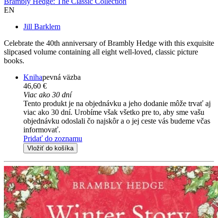
Brambly Hedge: The Classic Collection
EN
Jill Barklem
Celebrate the 40th anniversary of Brambly Hedge with this exquisite
slipcased volume containing all eight well-loved, classic picture
books.
Kniha
pevná väzba
46,60 €
Viac ako 30 dní
Tento produkt je na objednávku a jeho dodanie môže trvať aj
viac ako 30 dní. Urobíme však všetko pre to, aby sme vašu
objednávku odoslali čo najskôr a o jej ceste vás budeme včas
informovať.
Pridať do zoznamu
Vložiť do košíka