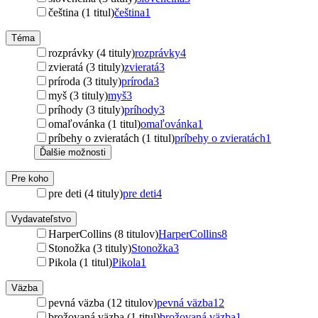
čeština (1 titul)
čeština
1
Téma
rozprávky (4 tituly)
rozprávky
4
zvieratá (3 tituly)
zvieratá
3
príroda (3 tituly)
príroda
3
myš (3 tituly)
myš
3
príhody (3 tituly)
príhody
3
omaľovánka (1 titul)
omaľovánka
1
príbehy o zvieratách (1 titul)
príbehy o zvieratách
1
Ďalšie možnosti
Pre koho
pre deti (4 tituly)
pre deti
4
Vydavateľstvo
HarperCollins (8 titulov)
HarperCollins
8
Stonožka (3 tituly)
Stonožka
3
Pikola (1 titul)
Pikola
1
Väzba
pevná väzba (12 titulov)
pevná väzba
12
brožovaná väzba (1 titul)
brožovaná väzba
1