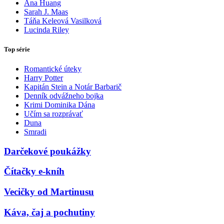
Ana Huang
Sarah J. Maas
Táňa Keleová Vasilková
Lucinda Riley
Top série
Romantické úteky
Harry Potter
Kapitán Stein a Notár Barbarič
Denník odvážneho bojka
Krimi Dominika Dána
Učím sa rozprávať
Duna
Smradi
Darčekové poukážky
Čítačky e-kníh
Vecičky od Martinusu
Káva, čaj a pochutiny