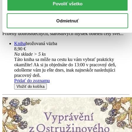
Povoliť všetko
Jill Barklem
Vezmi si farbičky a objav v černicovom húští za potokom tajný
Odmietnuť
svet... Čarovný svet myších obyvateľov zachytený v Rozprávkach
spod černičia už celé desaťročia rozveseľuje malých čitateľov.
Príbehy dobrosrdečných, starostlivých myšiek obleteli celý svet...
Kniha
brožovaná väzba
8,90 €
Na sklade > 5 ks
Táto kniha sa môže na cestu ku vám vybrať prakticky
okamžite! Ak si ju objednáte do 13:00 v pracovný deň,
odošleme vám ju ešte dnes, inak najneskôr nasledujúci
pracovný deň.
Pridať do zoznamu
Vložiť do košíka