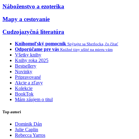
Náboženstvo a ezoterika
Mapy a cestovanie
Cudzojazyčná literatúra
Knihomoľský pomocník
Spýtajte sa Sherlocka, čo čítať
Odporúčame pre vás
Knižné tipy ušité na mieru vám
Všetky knihy
Knihy roka 2025
Bestsellery
Novinky
Pripravované
Akcie a zľavy
Kolekcie
BookTok
Mám záujem o titul
Top autori
Dominik Dán
Julie Caplin
Rebecca Yarros