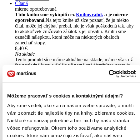
Čítaná
mierne opotrebovaná
Túto knihu sme vykúpili cez
Knihovrátok
a je mierne
opotrebovaná.
Na tejto knihe už síce poznať, že ju niekto
čítal, môže jej chýbať prebal, nie je však poškodená tak, aby
to akokoľvek znižovalo zážitok z jej obsahu. Knihu sme
označili nálepkou, ktorá môže na niektorých obaloch
zanechať stopy.
8,40 €
Na sklade
Tento produkt síce máme aktuálne na sklade, máme však už
iba posledné kusy a ďalšie už nemá ani distribútor, preto je
možné, že bude onedlho úplne vypredaný. Ak ho chcete mať,
ponáhľajte sa!
Vložiť do košíka
Môžeme pracovať s cookies a kontaktnými údajmi?
Aby sme vedeli, ako sa na našom webe správate, a mohli
vám zobraziť tie najlepšie tipy na knihy, zbierame cookies.
Niektoré sú naozaj potrebné a bez nich by naša stránka
vôbec nefungovala. Okrem toho používame analytické
cookies, ktoré nám umožňujú zisťovať, ako náš web