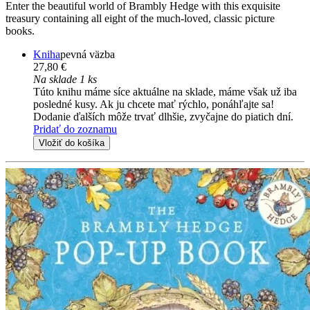
Enter the beautiful world of Brambly Hedge with this exquisite
treasury containing all eight of the much-loved, classic picture
books.
Kniha
pevná väzba
27,80 €
Na sklade 1 ks
Túto knihu máme síce aktuálne na sklade, máme však už iba
posledné kusy. Ak ju chcete mať rýchlo, ponáhľajte sa!
Dodanie ďalších môže trvať dlhšie, zvyčajne do piatich dní.
Pridať do zoznamu
Vložiť do košíka