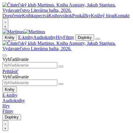
Doručenie
Kníhkupectvá
Knihovrátok
Poukážky
Knižný blog
Kontakt
E-knihy
Audioknihy
Hry
Filmy
Knihy
Doplnky
Vyhľadávanie
Prihlásiť
Vyhľadávanie
Knihy
E-knihy
Audioknihy
Hry
Filmy
Doplnky