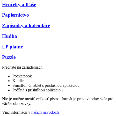
Hrnčeky a fľaše
Papiernictvo
Zápisníky a kalendáre
Hudba
LP platne
Puzzle
Prečítate na zariadeniach:
Pocketbook
Kindle
Smartfón či tablet s príslušnou aplikáciou
Počítač s príslušnou aplikáciou
Nie je možné meniť veľkosť písma, formát je preto vhodný skôr pre
väčšie obrazovky.
Viac informácií v
našich návodoch