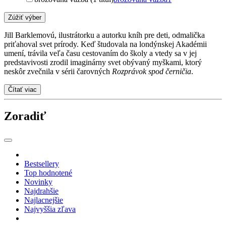
Zúžiť výber
Jill Barklemovú, ilustrátorku a autorku kníh pre deti, odmalička
priťahoval svet prírody. Keď študovala na londýnskej Akadémii
umení, trávila veľa času cestovaním do školy a vtedy sa v jej
predstavivosti zrodil imaginárny svet obývaný myškami, ktorý
neskôr zvečnila v sérii čarovných
Rozprávok spod černičia
.
Čítať viac
Zoradiť
Bestsellery
Top hodnotené
Novinky
Najdrahšie
Najlacnejšie
Najvyššia zľava