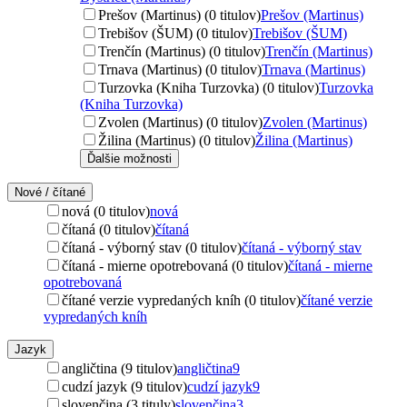
Prešov (Martinus) (0 titulov)
Prešov (Martinus)
Trebišov (ŠUM) (0 titulov)
Trebišov (ŠUM)
Trenčín (Martinus) (0 titulov)
Trenčín (Martinus)
Trnava (Martinus) (0 titulov)
Trnava (Martinus)
Turzovka (Kniha Turzovka) (0 titulov)
Turzovka
(Kniha Turzovka)
Zvolen (Martinus) (0 titulov)
Zvolen (Martinus)
Žilina (Martinus) (0 titulov)
Žilina (Martinus)
Ďalšie možnosti
Nové / čítané
nová (0 titulov)
nová
čítaná (0 titulov)
čítaná
čítaná - výborný stav (0 titulov)
čítaná - výborný stav
čítaná - mierne opotrebovaná (0 titulov)
čítaná - mierne
opotrebovaná
čítané verzie vypredaných kníh (0 titulov)
čítané verzie
vypredaných kníh
Jazyk
angličtina (9 titulov)
angličtina
9
cudzí jazyk (9 titulov)
cudzí jazyk
9
slovenčina (3 tituly)
slovenčina
3