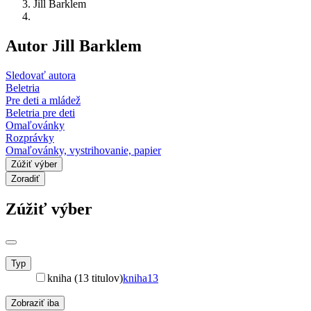
Jill Barklem
Autor Jill Barklem
Sledovať autora
Beletria
Pre deti a mládež
Beletria pre deti
Omaľovánky
Rozprávky
Omaľovánky, vystrihovanie, papier
Zúžiť výber
Zoradiť
Zúžiť výber
Typ
kniha (13 titulov)
kniha
13
Zobraziť iba