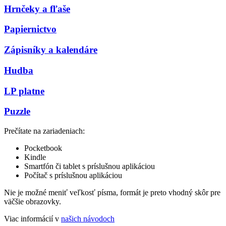
Hrnčeky a fľaše
Papiernictvo
Zápisníky a kalendáre
Hudba
LP platne
Puzzle
Prečítate na zariadeniach:
Pocketbook
Kindle
Smartfón či tablet s príslušnou aplikáciou
Počítač s príslušnou aplikáciou
Nie je možné meniť veľkosť písma, formát je preto vhodný skôr pre
väčšie obrazovky.
Viac informácií v
našich návodoch