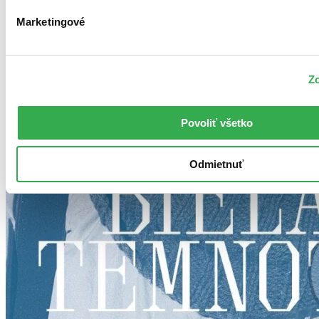
Marketingové
Zo
Povoliť všetko
Odmietnuť