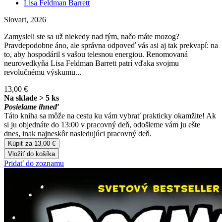
Lisa Feldman Barrett
Slovart, 2026
Zamysleli ste sa už niekedy nad tým, načo máte mozog?
Pravdepodobne áno, ale správna odpoveď vás asi aj tak prekvapí: na
to, aby hospodáril s vašou telesnou energiou. Renomovaná
neurovedkyňa Lisa Feldman Barrett patrí vďaka svojmu
revolučnému výskumu...
13,00 €
Na sklade > 5 ks
Posielame ihneď
Táto kniha sa môže na cestu ku vám vybrať prakticky okamžite! Ak
si ju objednáte do 13:00 v pracovný deň, odošleme vám ju ešte
dnes, inak najneskôr nasledujúci pracovný deň.
Kúpiť za 13,00 €
Vložiť do košíka
Pridať do zoznamu