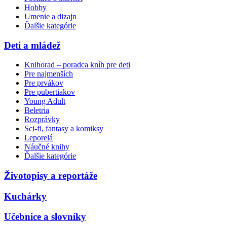
Hobby
Umenie a dizajn
Ďalšie kategórie
Deti a mládež
Knihorad – poradca kníh pre deti
Pre najmenších
Pre prvákov
Pre pubertiakov
Young Adult
Beletria
Rozprávky
Sci-fi, fantasy a komiksy
Leporelá
Náučné knihy
Ďalšie kategórie
Životopisy a reportáže
Kuchárky
Učebnice a slovníky