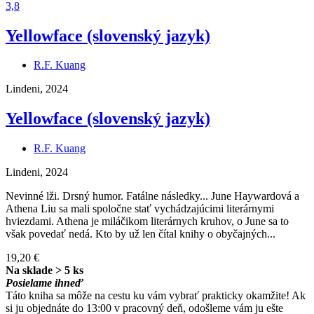
3,8
Yellowface (slovenský jazyk)
R.F. Kuang
Lindeni, 2024
Yellowface (slovenský jazyk)
R.F. Kuang
Lindeni, 2024
Nevinné lži. Drsný humor. Fatálne následky... June Haywardová a
Athena Liu sa mali spoločne stať vychádzajúcimi literárnymi
hviezdami. Athena je miláčikom literárnych kruhov, o June sa to
však povedať nedá. Kto by už len čítal knihy o obyčajných...
19,20 €
Na sklade > 5 ks
Posielame ihneď
Táto kniha sa môže na cestu ku vám vybrať prakticky okamžite! Ak
si ju objednáte do 13:00 v pracovný deň, odošleme vám ju ešte