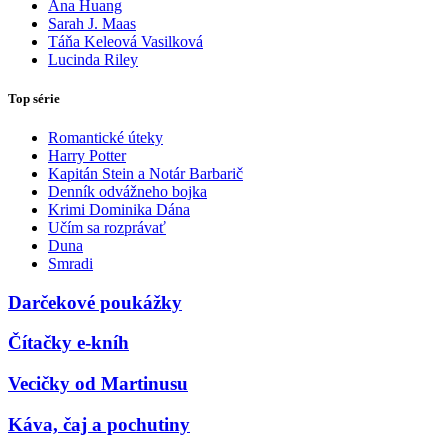
Ana Huang
Sarah J. Maas
Táňa Keleová Vasilková
Lucinda Riley
Top série
Romantické úteky
Harry Potter
Kapitán Stein a Notár Barbarič
Denník odvážneho bojka
Krimi Dominika Dána
Učím sa rozprávať
Duna
Smradi
Darčekové poukážky
Čítačky e-kníh
Vecičky od Martinusu
Káva, čaj a pochutiny