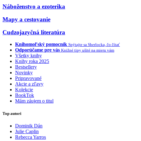
Náboženstvo a ezoterika
Mapy a cestovanie
Cudzojazyčná literatúra
Knihomoľský pomocník
Spýtajte sa Sherlocka, čo čítať
Odporúčame pre vás
Knižné tipy ušité na mieru vám
Všetky knihy
Knihy roka 2025
Bestsellery
Novinky
Pripravované
Akcie a zľavy
Kolekcie
BookTok
Mám záujem o titul
Top autori
Dominik Dán
Julie Caplin
Rebecca Yarros