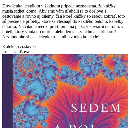
Dovolenka lietadlom v žiadnom prípade neznamená, že knižky
musia sedieť doma! Aby sme vám uľahčili (a to doslova!)
cestovanie a rovno aj dilemy, či a ktoré knižky so sebou zobrať, toto
sú presne tie príbehy, ktoré sa vtesnajú do každého batohu, kabelky
či kufra. Na čítanie medzi prestupmi, na pláži, v kaviarni na rohu, v
hoteli, ktorý vonia po mori – alebo len tak, v tichu a s drinkom!
Nezabudnite si pas, letenku a... knihu z tejto kolekcie!
Kolekciu zostavila
Lucia Janišová