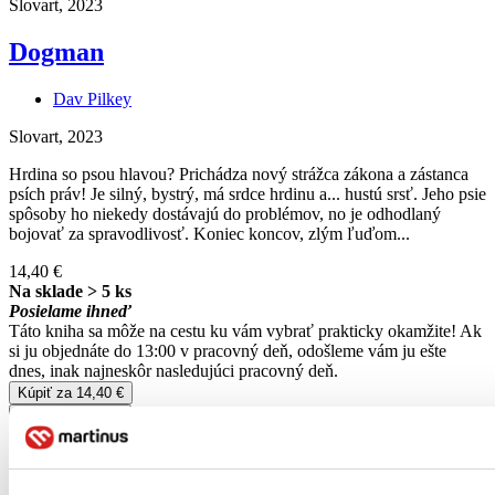
Slovart, 2023
Dogman
Dav Pilkey
Slovart, 2023
Hrdina so psou hlavou? Prichádza nový strážca zákona a zástanca
psích práv! Je silný, bystrý, má srdce hrdinu a... hustú srsť. Jeho psie
spôsoby ho niekedy dostávajú do problémov, no je odhodlaný
bojovať za spravodlivosť. Koniec koncov, zlým ľuďom...
14,40 €
Na sklade > 5 ks
Posielame ihneď
Táto kniha sa môže na cestu ku vám vybrať prakticky okamžite! Ak
si ju objednáte do 13:00 v pracovný deň, odošleme vám ju ešte
dnes, inak najneskôr nasledujúci pracovný deň.
Kúpiť za 14,40 €
Vložiť do košíka
Pridať do zoznamu