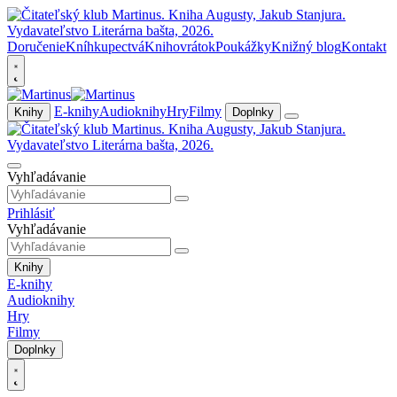
Doručenie
Kníhkupectvá
Knihovrátok
Poukážky
Knižný blog
Kontakt
E-knihy
Audioknihy
Hry
Filmy
Knihy
Doplnky
Vyhľadávanie
Prihlásiť
Vyhľadávanie
Knihy
E-knihy
Audioknihy
Hry
Filmy
Doplnky