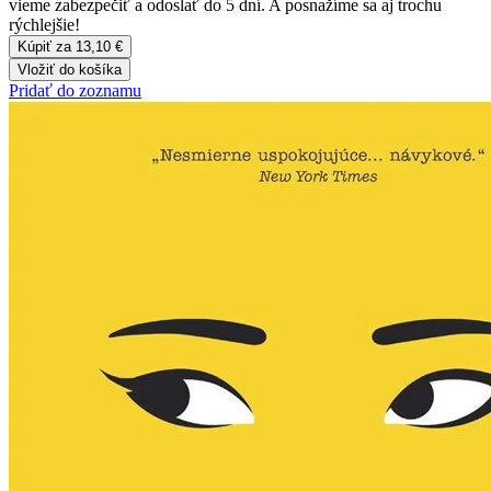
vieme zabezpečiť a odoslať do 5 dní. A posnažíme sa aj trochu
rýchlejšie!
Kúpiť za 13,10 €
Vložiť do košíka
Pridať do zoznamu