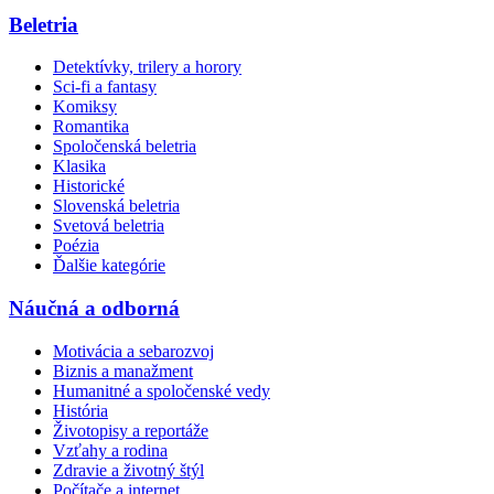
Beletria
Detektívky, trilery a horory
Sci-fi a fantasy
Komiksy
Romantika
Spoločenská beletria
Klasika
Historické
Slovenská beletria
Svetová beletria
Poézia
Ďalšie kategórie
Náučná a odborná
Motivácia a sebarozvoj
Biznis a manažment
Humanitné a spoločenské vedy
História
Životopisy a reportáže
Vzťahy a rodina
Zdravie a životný štýl
Počítače a internet