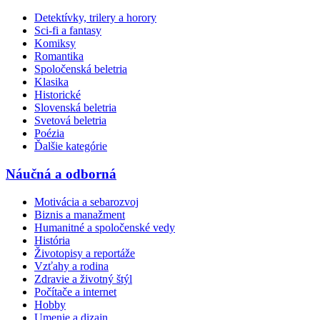
Detektívky, trilery a horory
Sci-fi a fantasy
Komiksy
Romantika
Spoločenská beletria
Klasika
Historické
Slovenská beletria
Svetová beletria
Poézia
Ďalšie kategórie
Náučná a odborná
Motivácia a sebarozvoj
Biznis a manažment
Humanitné a spoločenské vedy
História
Životopisy a reportáže
Vzťahy a rodina
Zdravie a životný štýl
Počítače a internet
Hobby
Umenie a dizajn