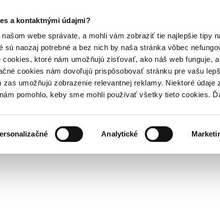
es a kontaktnými údajmi?
našom webe správate, a mohli vám zobraziť tie najlepšie tipy n
é sú naozaj potrebné a bez nich by naša stránka vôbec nefung
 cookies, ktoré nám umožňujú zisťovať, ako náš web funguje, a 
ačné cookies nám dovoľujú prispôsobovať stránku pre vašu lepši
zas umožňujú zobrazenie relevantnej reklamy. Niektoré údaje z
y nám pomohlo, keby sme mohli používať všetky tieto cookies. 
ersonalizačné
Analytické
Marketi