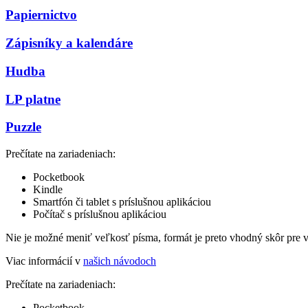
Papiernictvo
Zápisníky a kalendáre
Hudba
LP platne
Puzzle
Prečítate na zariadeniach:
Pocketbook
Kindle
Smartfón či tablet s príslušnou aplikáciou
Počítač s príslušnou aplikáciou
Nie je možné meniť veľkosť písma, formát je preto vhodný skôr pre 
Viac informácií v
našich návodoch
Prečítate na zariadeniach:
Pocketbook