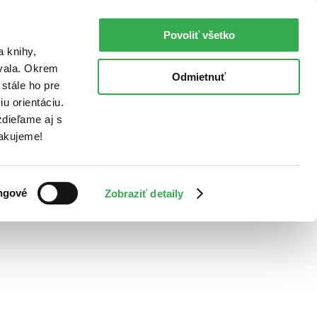
Povoliť všetko
a knihy,
ovala. Okrem
Odmietnuť
stále ho pre
u orientáciu.
dieľame aj s
Ďakujeme!
ngové
Zobraziť detaily