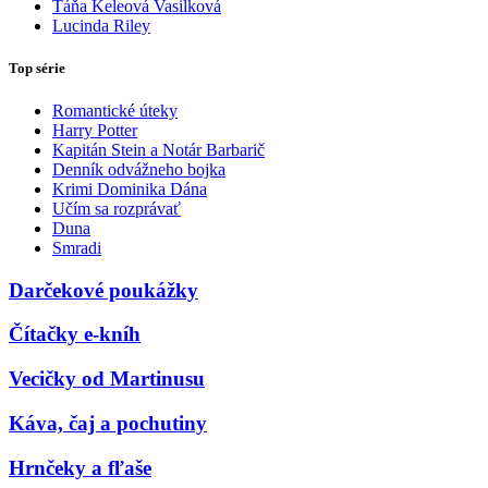
Táňa Keleová Vasilková
Lucinda Riley
Top série
Romantické úteky
Harry Potter
Kapitán Stein a Notár Barbarič
Denník odvážneho bojka
Krimi Dominika Dána
Učím sa rozprávať
Duna
Smradi
Darčekové poukážky
Čítačky e-kníh
Vecičky od Martinusu
Káva, čaj a pochutiny
Hrnčeky a fľaše