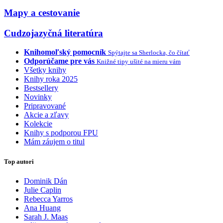
Mapy a cestovanie
Cudzojazyčná literatúra
Knihomoľský pomocník
Spýtajte sa Sherlocka, čo čítať
Odporúčame pre vás
Knižné tipy ušité na mieru vám
Všetky knihy
Knihy roka 2025
Bestsellery
Novinky
Pripravované
Akcie a zľavy
Kolekcie
Knihy s podporou FPU
Mám záujem o titul
Top autori
Dominik Dán
Julie Caplin
Rebecca Yarros
Ana Huang
Sarah J. Maas