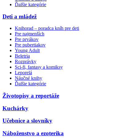
Ďalšie kategórie
Deti a mládež
Knihorad – poradca kníh pre deti
Pre najmenších
Pre prvákov
Pre pubertiakov
Young Adult
Beletria
Rozprávky
Sci-fi, fantasy a komiksy
Leporelá
Náučné knihy
Ďalšie kategórie
Životopisy a reportáže
Kuchárky
Učebnice a slovníky
Náboženstvo a ezoterika