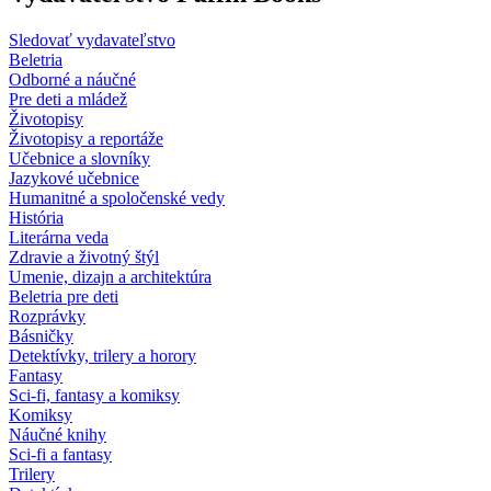
Sledovať vydavateľstvo
Beletria
Odborné a náučné
Pre deti a mládež
Životopisy
Životopisy a reportáže
Učebnice a slovníky
Jazykové učebnice
Humanitné a spoločenské vedy
História
Literárna veda
Zdravie a životný štýl
Umenie, dizajn a architektúra
Beletria pre deti
Rozprávky
Básničky
Detektívky, trilery a horory
Fantasy
Sci-fi, fantasy a komiksy
Komiksy
Náučné knihy
Sci-fi a fantasy
Trilery