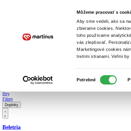
Doručenie
Kníhkupectvá
Knihovrátok
Poukážky
Knižný blog
Kontakt
Môžeme pracovať s cooki
Aby sme vedeli, ako sa na 
zbierame cookies. Niektor
E-knihy
Audioknihy
Hry
Filmy
Knihy
Doplnky
toho používame analytické
vás zlepšovať. Personaliz
Vyhľadávanie
Marketingové cookies nám 
tretími stranami. Veľmi b
Prihlásiť
Vyhľadávanie
Výber
Knihy
Potrebné
P
súhlasu
E-knihy
Audioknihy
Hry
Filmy
Doplnky
Beletria