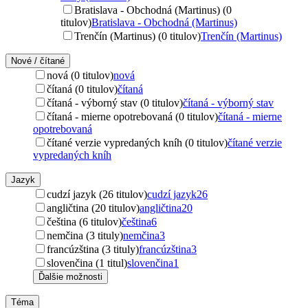
Bratislava - Obchodná (Martinus) (0
titulov)
Bratislava - Obchodná (Martinus)
Trenčín (Martinus) (0 titulov)
Trenčín (Martinus)
Nové / čítané
nová (0 titulov)
nová
čítaná (0 titulov)
čítaná
čítaná - výborný stav (0 titulov)
čítaná - výborný stav
čítaná - mierne opotrebovaná (0 titulov)
čítaná - mierne
opotrebovaná
čítané verzie vypredaných kníh (0 titulov)
čítané verzie
vypredaných kníh
Jazyk
cudzí jazyk (26 titulov)
cudzí jazyk
26
angličtina (20 titulov)
angličtina
20
čeština (6 titulov)
čeština
6
nemčina (3 tituly)
nemčina
3
francúzština (3 tituly)
francúzština
3
slovenčina (1 titul)
slovenčina
1
Ďalšie možnosti
Téma