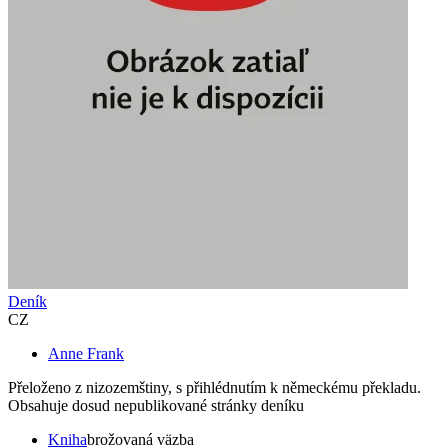
Deník
CZ
Anne Frank
Přeloženo z nizozemštiny, s přihlédnutím k německému překladu.
Obsahuje dosud nepublikované stránky deníku
Kniha
brožovaná väzba