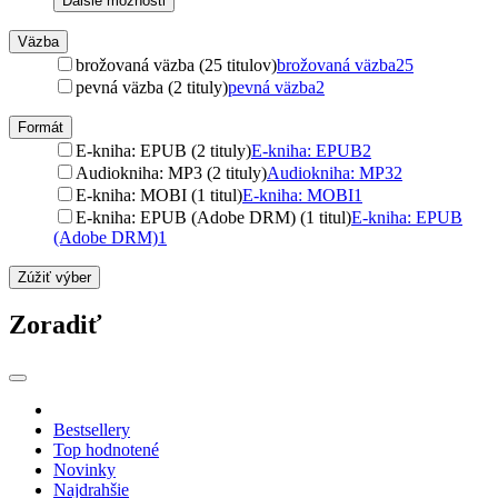
Ďalšie možnosti
Väzba
brožovaná väzba (25 titulov)
brožovaná väzba
25
pevná väzba (2 tituly)
pevná väzba
2
Formát
E-kniha: EPUB (2 tituly)
E-kniha: EPUB
2
Audiokniha: MP3 (2 tituly)
Audiokniha: MP3
2
E-kniha: MOBI (1 titul)
E-kniha: MOBI
1
E-kniha: EPUB (Adobe DRM) (1 titul)
E-kniha: EPUB
(Adobe DRM)
1
Zúžiť výber
Zoradiť
Bestsellery
Top hodnotené
Novinky
Najdrahšie