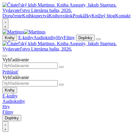
Doručenie
Kníhkupectvá
Knihovrátok
Poukážky
Knižný blog
Kontakt
E-knihy
Audioknihy
Hry
Filmy
Knihy
Doplnky
Vyhľadávanie
Prihlásiť
Vyhľadávanie
Knihy
E-knihy
Audioknihy
Hry
Filmy
Doplnky