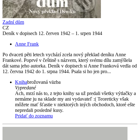
Zadní dům
CZ
Deník v dopisech 12. červen 1942 – 1. srpen 1944
Anne Frank
Po dvaceti pěti letech vychází zcela nový překlad deníku Anne
Frankové. Poprvé v češtině s názvem, který svému dílu zamýšlela
dát sama jeho autorka. Deník v dopisech si Anne Franková vedla od
12. června 1942 do 1. srpna 1944. Psala si ho jen pro...
Kniha
brožovaná väzba
Vypredané
Ach, mrzí nás to, z tejto knihy sa už predali všetky výtlačky a
nemáme ju na sklade my ani vydavateľ :( Teoreticky však
môžete mať šťastie v niektorých iných obchodoch, ktoré ešte
nepredali posledné kusy.
Pridať do zoznamu