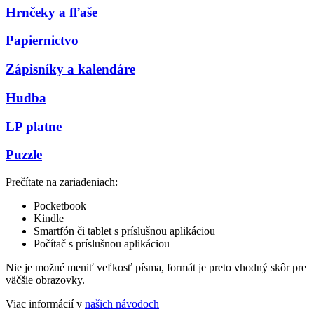
Hrnčeky a fľaše
Papiernictvo
Zápisníky a kalendáre
Hudba
LP platne
Puzzle
Prečítate na zariadeniach:
Pocketbook
Kindle
Smartfón či tablet s príslušnou aplikáciou
Počítač s príslušnou aplikáciou
Nie je možné meniť veľkosť písma, formát je preto vhodný skôr pre
väčšie obrazovky.
Viac informácií v
našich návodoch