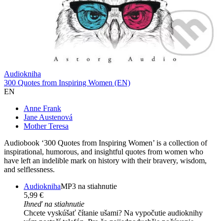
Audiokniha
300 Quotes from Inspiring Women (EN)
EN
Anne Frank
Jane Austenová
Mother Teresa
Audiobook ‘300 Quotes from Inspiring Women’ is a collection of
inspirational, humorous, and insightful quotes from women who
have left an indelible mark on history with their bravery, wisdom,
and selflessness.
Audiokniha
MP3 na stiahnutie
5,99 €
Ihneď na stiahnutie
Chcete vyskúšať čítanie ušami? Na vypočutie audioknihy