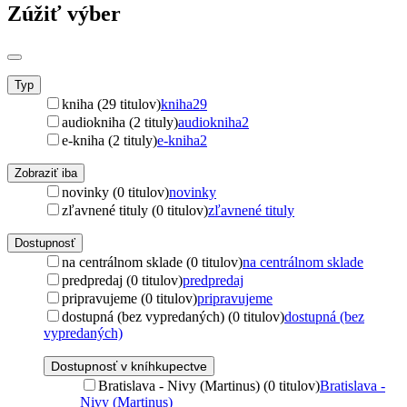
Zúžiť výber
Typ
kniha (29 titulov)
kniha
29
audiokniha (2 tituly)
audiokniha
2
e-kniha (2 tituly)
e-kniha
2
Zobraziť iba
novinky (0 titulov)
novinky
zľavnené tituly (0 titulov)
zľavnené tituly
Dostupnosť
na centrálnom sklade (0 titulov)
na centrálnom sklade
predpredaj (0 titulov)
predpredaj
pripravujeme (0 titulov)
pripravujeme
dostupná (bez vypredaných) (0 titulov)
dostupná (bez
vypredaných)
Dostupnosť v kníhkupectve
Bratislava - Nivy (Martinus) (0 titulov)
Bratislava -
Nivy (Martinus)