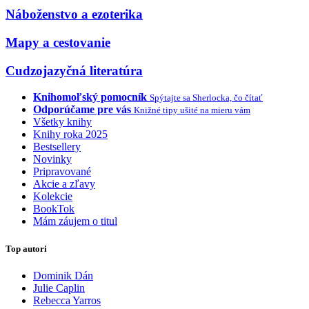
Náboženstvo a ezoterika
Mapy a cestovanie
Cudzojazyčná literatúra
Knihomoľský pomocník
Spýtajte sa Sherlocka, čo čítať
Odporúčame pre vás
Knižné tipy ušité na mieru vám
Všetky knihy
Knihy roka 2025
Bestsellery
Novinky
Pripravované
Akcie a zľavy
Kolekcie
BookTok
Mám záujem o titul
Top autori
Dominik Dán
Julie Caplin
Rebecca Yarros