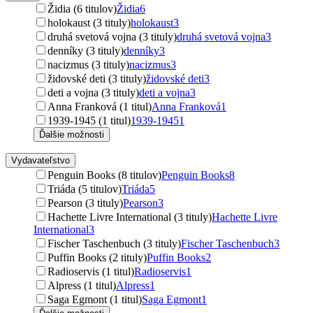
Židia (6 titulov)
Židia
6
holokaust (3 tituly)
holokaust
3
druhá svetová vojna (3 tituly)
druhá svetová vojna
3
denníky (3 tituly)
denníky
3
nacizmus (3 tituly)
nacizmus
3
židovské deti (3 tituly)
židovské deti
3
deti a vojna (3 tituly)
deti a vojna
3
Anna Franková (1 titul)
Anna Franková
1
1939-1945 (1 titul)
1939-1945
1
Ďalšie možnosti
Vydavateľstvo
Penguin Books (8 titulov)
Penguin Books
8
Triáda (5 titulov)
Triáda
5
Pearson (3 tituly)
Pearson
3
Hachette Livre International (3 tituly)
Hachette Livre
International
3
Fischer Taschenbuch (3 tituly)
Fischer Taschenbuch
3
Puffin Books (2 tituly)
Puffin Books
2
Radioservis (1 titul)
Radioservis
1
Alpress (1 titul)
Alpress
1
Saga Egmont (1 titul)
Saga Egmont
1