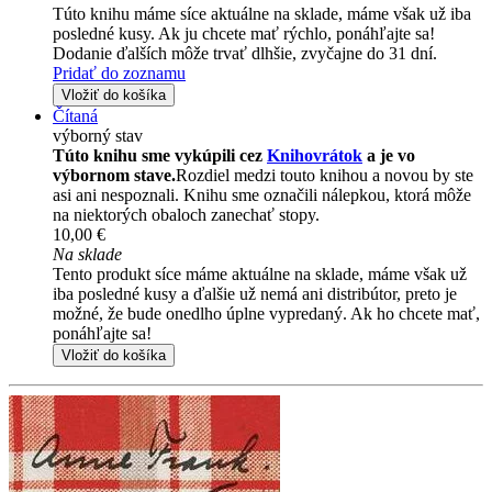
Túto knihu máme síce aktuálne na sklade, máme však už iba
posledné kusy. Ak ju chcete mať rýchlo, ponáhľajte sa!
Dodanie ďalších môže trvať dlhšie, zvyčajne do 31 dní.
Pridať do zoznamu
Vložiť do košíka
Čítaná
výborný stav
Túto knihu sme vykúpili cez
Knihovrátok
a je vo
výbornom stave.
Rozdiel medzi touto knihou a novou by ste
asi ani nespoznali. Knihu sme označili nálepkou, ktorá môže
na niektorých obaloch zanechať stopy.
10,00 €
Na sklade
Tento produkt síce máme aktuálne na sklade, máme však už
iba posledné kusy a ďalšie už nemá ani distribútor, preto je
možné, že bude onedlho úplne vypredaný. Ak ho chcete mať,
ponáhľajte sa!
Vložiť do košíka