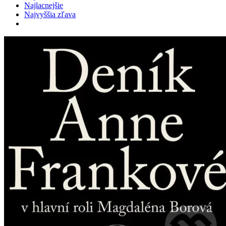
Najlacnejšie
Najvyššia zľava