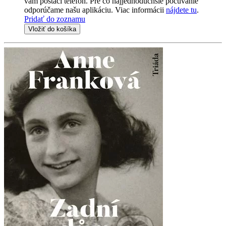
vám postačí telefón. Pre čo najjednoduchšie počúvanie
odporúčame našu aplikáciu. Viac informácii
nájdete tu
.
Pridať do zoznamu
Vložiť do košíka