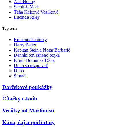
Ana Huang
Sarah J. Maas
Táňa Keleová Vasilková
Lucinda Riley
Top série
Romantické úteky
Harry Potter
Kapitán Stein a Notár Barbarič
Denník odvážneho bojka
Krimi Dominika Dána
Učím sa rozprávať
Duna
Smradi
Darčekové poukážky
Čítačky e-kníh
Vecičky od Martinusu
Káva, čaj a pochutiny