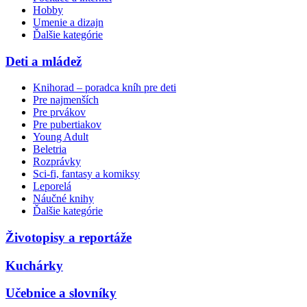
Hobby
Umenie a dizajn
Ďalšie kategórie
Deti a mládež
Knihorad – poradca kníh pre deti
Pre najmenších
Pre prvákov
Pre pubertiakov
Young Adult
Beletria
Rozprávky
Sci-fi, fantasy a komiksy
Leporelá
Náučné knihy
Ďalšie kategórie
Životopisy a reportáže
Kuchárky
Učebnice a slovníky