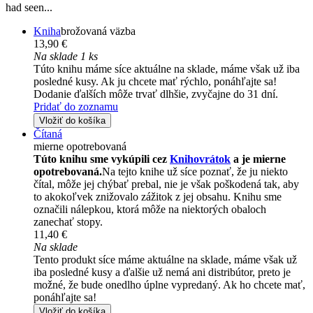
had seen...
Kniha
brožovaná väzba
13,90 €
Na sklade 1 ks
Túto knihu máme síce aktuálne na sklade, máme však už iba
posledné kusy. Ak ju chcete mať rýchlo, ponáhľajte sa!
Dodanie ďalších môže trvať dlhšie, zvyčajne do 31 dní.
Pridať do zoznamu
Vložiť do košíka
Čítaná
mierne opotrebovaná
Túto knihu sme vykúpili cez
Knihovrátok
a je mierne
opotrebovaná.
Na tejto knihe už síce poznať, že ju niekto
čítal, môže jej chýbať prebal, nie je však poškodená tak, aby
to akokoľvek znižovalo zážitok z jej obsahu. Knihu sme
označili nálepkou, ktorá môže na niektorých obaloch
zanechať stopy.
11,40 €
Na sklade
Tento produkt síce máme aktuálne na sklade, máme však už
iba posledné kusy a ďalšie už nemá ani distribútor, preto je
možné, že bude onedlho úplne vypredaný. Ak ho chcete mať,
ponáhľajte sa!
Vložiť do košíka