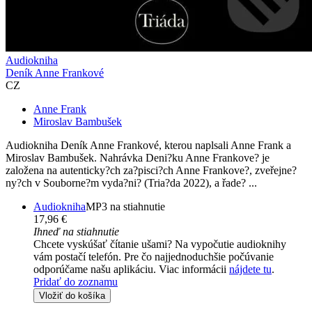
Audiokniha
Deník Anne Frankové
CZ
Anne Frank
Miroslav Bambušek
Audiokniha Deník Anne Frankové, kterou naplsali Anne Frank a
Miroslav Bambušek. Nahrávka Deni?ku Anne Frankove? je
založena na autenticky?ch za?pisci?ch Anne Frankove?, zveřejne?
ny?ch v Souborne?m vyda?ni? (Tria?da 2022), a řade? ...
Audiokniha
MP3 na stiahnutie
17,96 €
Ihneď na stiahnutie
Chcete vyskúšať čítanie ušami? Na vypočutie audioknihy
vám postačí telefón. Pre čo najjednoduchšie počúvanie
odporúčame našu aplikáciu. Viac informácii
nájdete tu
.
Pridať do zoznamu
Vložiť do košíka