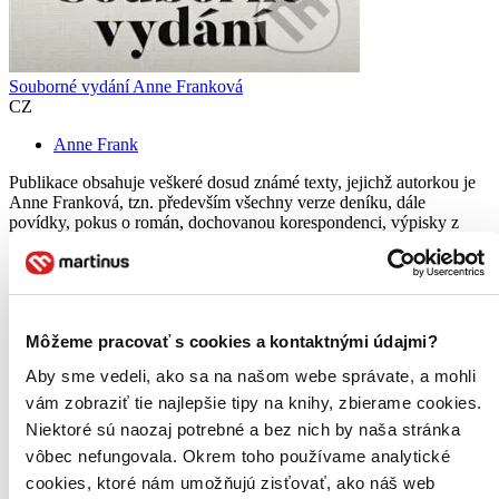
Souborné vydání Anne Franková
CZ
Anne Frank
Publikace obsahuje veškeré dosud známé texty, jejichž autorkou je
Anne Franková, tzn. především všechny verze deníku, dále
povídky, pokus o román, dochovanou korespondenci, výpisky z
oblíbených knih a tzv. knížku o Egyptě...
Kniha
brožovaná väzba
46,40 €
Do 4 – 6 dní
Tento produkt momentálne nemáme na sklade, ale zvyčajne
Môžeme pracovať s cookies a kontaktnými údajmi?
vám ho vieme zabezpečiť a odoslať do 4 – 6 dní. A
Aby sme vedeli, ako sa na našom webe správate, a mohli
posnažíme sa aj trochu rýchlejšie!
Pridať do zoznamu
vám zobraziť tie najlepšie tipy na knihy, zbierame cookies.
Vložiť do košíka
Niektoré sú naozaj potrebné a bez nich by naša stránka
vôbec nefungovala. Okrem toho používame analytické
cookies, ktoré nám umožňujú zisťovať, ako náš web