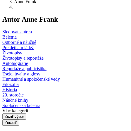
Anne Frank
Autor Anne Frank
Sledovať autora
Beletria
Odborné a náučné
Pre deti a mládež
Životopisy
Životopisy a reportáže
Autobiografie
Reportáže a publicistika
Eseje, úvahy a glosy
Humanitné a spoločenské vedy
Filozofia
História
20. storočie
Náučné knihy
Spoločenská beletria
Viac kategórií
Zúžiť výber
Zoradiť