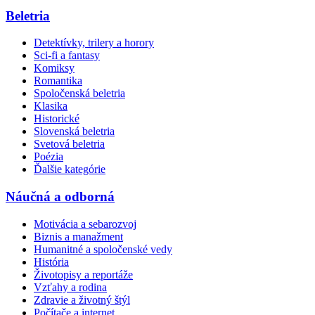
Beletria
Detektívky, trilery a horory
Sci-fi a fantasy
Komiksy
Romantika
Spoločenská beletria
Klasika
Historické
Slovenská beletria
Svetová beletria
Poézia
Ďalšie kategórie
Náučná a odborná
Motivácia a sebarozvoj
Biznis a manažment
Humanitné a spoločenské vedy
História
Životopisy a reportáže
Vzťahy a rodina
Zdravie a životný štýl
Počítače a internet