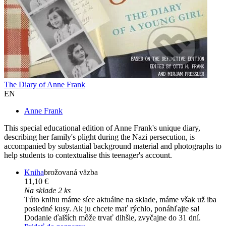
The Diary of Anne Frank
EN
Anne Frank
This special educational edition of Anne Frank's unique diary,
describing her family's plight during the Nazi persecution, is
accompanied by substantial background material and photographs to
help students to contextualise this teenager's account.
Kniha
brožovaná väzba
11,10 €
Na sklade 2 ks
Túto knihu máme síce aktuálne na sklade, máme však už iba
posledné kusy. Ak ju chcete mať rýchlo, ponáhľajte sa!
Dodanie ďalších môže trvať dlhšie, zvyčajne do 31 dní.