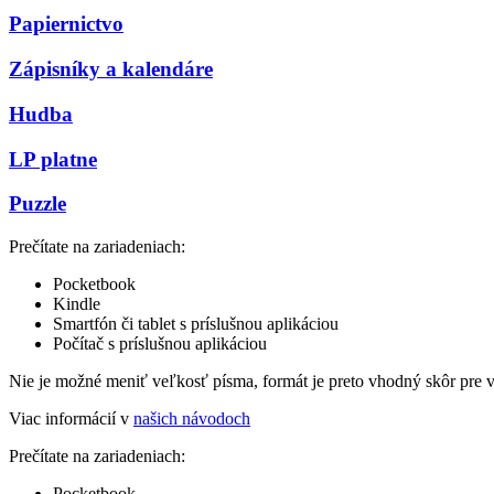
Papiernictvo
Zápisníky a kalendáre
Hudba
LP platne
Puzzle
Prečítate na zariadeniach:
Pocketbook
Kindle
Smartfón či tablet s príslušnou aplikáciou
Počítač s príslušnou aplikáciou
Nie je možné meniť veľkosť písma, formát je preto vhodný skôr pre 
Viac informácií v
našich návodoch
Prečítate na zariadeniach:
Pocketbook