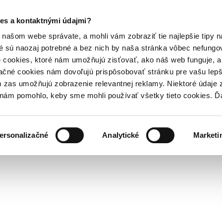
es a kontaktnými údajmi?
našom webe správate, a mohli vám zobraziť tie najlepšie tipy n
é sú naozaj potrebné a bez nich by naša stránka vôbec nefung
 cookies, ktoré nám umožňujú zisťovať, ako náš web funguje, a 
ačné cookies nám dovoľujú prispôsobovať stránku pre vašu lepši
zas umožňujú zobrazenie relevantnej reklamy. Niektoré údaje z
y nám pomohlo, keby sme mohli používať všetky tieto cookies. 
ersonalizačné
Analytické
Marketi