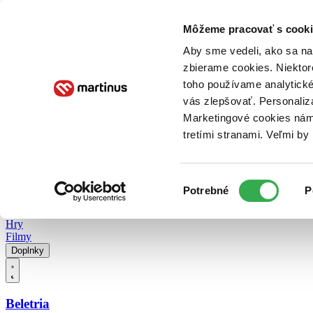
Doručenie
Kníhkupectvá
Knihovrátok
Poukážky
Knižný blog
Kontakt
Môžeme pracovať s cooki
Aby sme vedeli, ako sa na 
zbierame cookies. Niektor
E-knihy
Audioknihy
Hry
Filmy
Knihy
Doplnky
toho používame analytické
vás zlepšovať. Personaliz
Vyhľadávanie
Marketingové cookies nám 
tretími stranami. Veľmi b
Prihlásiť
Vyhľadávanie
Výber
Knihy
Potrebné
P
súhlasu
E-knihy
Audioknihy
Hry
Filmy
Doplnky
Beletria