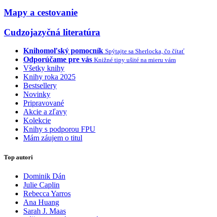
Mapy a cestovanie
Cudzojazyčná literatúra
Knihomoľský pomocník
Spýtajte sa Sherlocka, čo čítať
Odporúčame pre vás
Knižné tipy ušité na mieru vám
Všetky knihy
Knihy roka 2025
Bestsellery
Novinky
Pripravované
Akcie a zľavy
Kolekcie
Knihy s podporou FPU
Mám záujem o titul
Top autori
Dominik Dán
Julie Caplin
Rebecca Yarros
Ana Huang
Sarah J. Maas