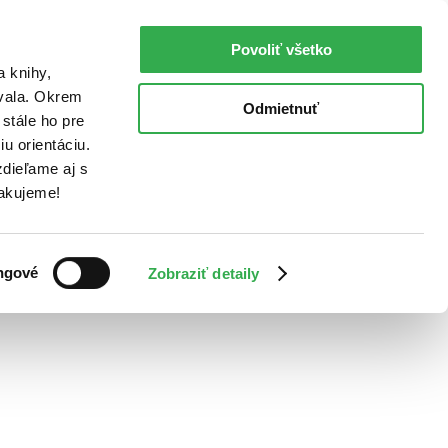
Povoliť všetko
a knihy,
ovala. Okrem
Odmietnuť
stále ho pre
u orientáciu.
dieľame aj s
Ďakujeme!
ngové
Zobraziť detaily