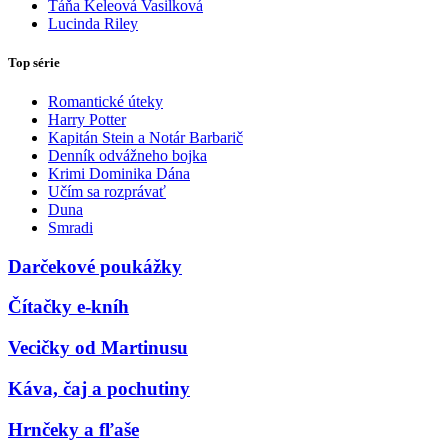
Táňa Keleová Vasilková
Lucinda Riley
Top série
Romantické úteky
Harry Potter
Kapitán Stein a Notár Barbarič
Denník odvážneho bojka
Krimi Dominika Dána
Učím sa rozprávať
Duna
Smradi
Darčekové poukážky
Čítačky e-kníh
Vecičky od Martinusu
Káva, čaj a pochutiny
Hrnčeky a fľaše