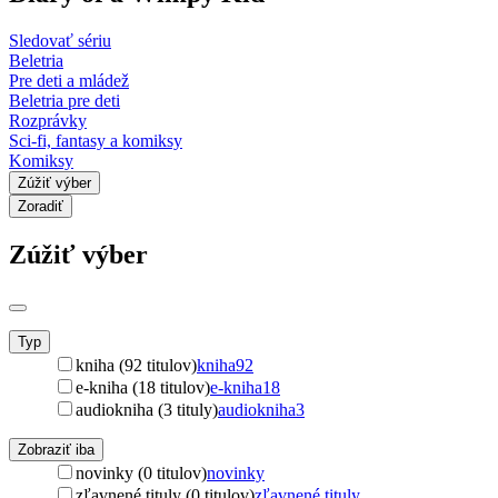
Sledovať sériu
Beletria
Pre deti a mládež
Beletria pre deti
Rozprávky
Sci-fi, fantasy a komiksy
Komiksy
Zúžiť výber
Zoradiť
Zúžiť výber
Typ
kniha (92 titulov)
kniha
92
e-kniha (18 titulov)
e-kniha
18
audiokniha (3 tituly)
audiokniha
3
Zobraziť iba
novinky (0 titulov)
novinky
zľavnené tituly (0 titulov)
zľavnené tituly