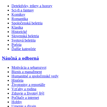
Detektívky, trilery a horory
Sci-fi a fantasy
Komiksy
Romantika
Spoločenská beletria
Klasika
Historické
Slovenská beletria
Svetová beletria
Poézia
Ďalšie kategórie
Náučná a odborná
Motivácia a sebarozvoj
Biznis a manažment
Humanitné a spoločenské vedy
História
Životopisy a reportáže
Vzťahy a rodina
Zdravie a životný štýl
Počítače a internet
Hobby
Umenie a dizajn