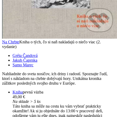
Na Chrbte
Kniha o tých, čo si naň nakladajú o niečo viac (2.
vydanie)
Gréta Čandová
Jakub Čaprnka
Samo Marec
Nahliadnite do sveta nosičov, ich driny i radostí. Spoznajte ľudí,
ktorí s nákladom na chrbte dobývajú hory. Unikátna kronika
zážitkov posledných svojho druhu v Európe.
Kniha
pevná väzba
49,00 €
Na sklade > 5 ks
Táto kniha sa môže na cestu ku vám vybrať prakticky
okamžite! Ak si ju objednáte do 13:00 v pracovný deň,
odošleme vám ju ešte dnes, inak najneskôr nasledujúci