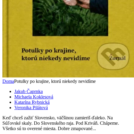
Doma
Potulky po krajine, ktorú niekedy nevidíme
Jakub Čaprnka
Michaela Koklesová
Katarína Rybnická
Veronika Pilátová
Keď chceš zažiť Slovensko, väčšinou zamieriš ďaleko. Na
Súľovské skaly. Do Slovenského raja. Pod Kriváň. Chápeme.
Všetko sú to overené miesta. Dobre zmapované...