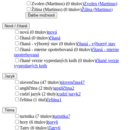
Zvolen (Martinus) (0 titulov)
Zvolen (Martinus)
Žilina (Martinus) (0 titulov)
Žilina (Martinus)
Ďalšie možnosti
Nové / čítané
nová (0 titulov)
nová
čítaná (0 titulov)
čítaná
čítaná - výborný stav (0 titulov)
čítaná - výborný stav
čítaná - mierne opotrebovaná (0 titulov)
čítaná - mierne
opotrebovaná
čítané verzie vypredaných kníh (0 titulov)
čítané verzie
vypredaných kníh
Jazyk
slovenčina (47 titulov)
slovenčina
47
angličtina (2 tituly)
angličtina
2
cudzí jazyk (2 tituly)
cudzí jazyk
2
čeština (1 titul)
čeština
1
Téma
turistika (7 titulov)
turistika
7
hory (6 titulov)
hory
6
Tatry (6 titulov)
Tatry
6