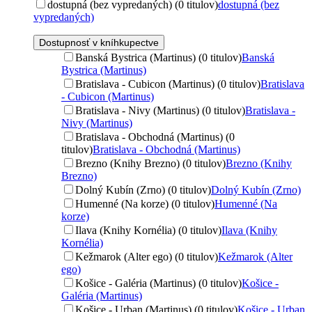
dostupná (bez vypredaných) (0 titulov)
dostupná (bez
vypredaných)
Dostupnosť v kníhkupectve
Banská Bystrica (Martinus) (0 titulov)
Banská
Bystrica (Martinus)
Bratislava - Cubicon (Martinus) (0 titulov)
Bratislava
- Cubicon (Martinus)
Bratislava - Nivy (Martinus) (0 titulov)
Bratislava -
Nivy (Martinus)
Bratislava - Obchodná (Martinus) (0
titulov)
Bratislava - Obchodná (Martinus)
Brezno (Knihy Brezno) (0 titulov)
Brezno (Knihy
Brezno)
Dolný Kubín (Zrno) (0 titulov)
Dolný Kubín (Zrno)
Humenné (Na korze) (0 titulov)
Humenné (Na
korze)
Ilava (Knihy Kornélia) (0 titulov)
Ilava (Knihy
Kornélia)
Kežmarok (Alter ego) (0 titulov)
Kežmarok (Alter
ego)
Košice - Galéria (Martinus) (0 titulov)
Košice -
Galéria (Martinus)
Košice - Urban (Martinus) (0 titulov)
Košice - Urban