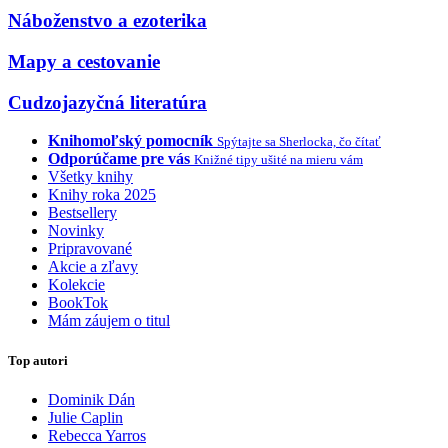
Náboženstvo a ezoterika
Mapy a cestovanie
Cudzojazyčná literatúra
Knihomoľský pomocník
Spýtajte sa Sherlocka, čo čítať
Odporúčame pre vás
Knižné tipy ušité na mieru vám
Všetky knihy
Knihy roka 2025
Bestsellery
Novinky
Pripravované
Akcie a zľavy
Kolekcie
BookTok
Mám záujem o titul
Top autori
Dominik Dán
Julie Caplin
Rebecca Yarros