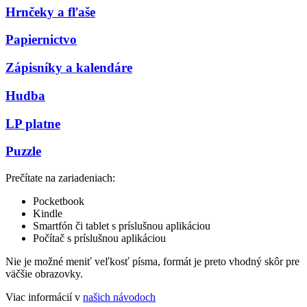
Hrnčeky a fľaše
Papiernictvo
Zápisníky a kalendáre
Hudba
LP platne
Puzzle
Prečítate na zariadeniach:
Pocketbook
Kindle
Smartfón či tablet s príslušnou aplikáciou
Počítač s príslušnou aplikáciou
Nie je možné meniť veľkosť písma, formát je preto vhodný skôr pre
väčšie obrazovky.
Viac informácií v
našich návodoch