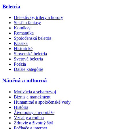
Beletria
Detektívky, trilery a horory
Sci-fi a fantasy
Komiksy
Romantika
Spoločenská beletria
Klasika
Historické
Slovenská beletria
Svetová beletria
Poézia
Ďalšie kategórie
Náučná a odborná
Motivácia a sebarozvoj
Biznis a manažment
Humanitné a spoločenské vedy
História
Životopisy a reportáže
Vzťahy a rodina
Zdravie a životný štýl
Počítače a internet