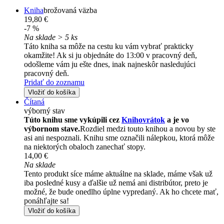
Kniha
brožovaná väzba
19,80 €
-7 %
Na sklade > 5 ks
Táto kniha sa môže na cestu ku vám vybrať prakticky
okamžite! Ak si ju objednáte do 13:00 v pracovný deň,
odošleme vám ju ešte dnes, inak najneskôr nasledujúci
pracovný deň.
Pridať do zoznamu
Vložiť do košíka
Čítaná
výborný stav
Túto knihu sme vykúpili cez
Knihovrátok
a je vo
výbornom stave.
Rozdiel medzi touto knihou a novou by ste
asi ani nespoznali. Knihu sme označili nálepkou, ktorá môže
na niektorých obaloch zanechať stopy.
14,00 €
Na sklade
Tento produkt síce máme aktuálne na sklade, máme však už
iba posledné kusy a ďalšie už nemá ani distribútor, preto je
možné, že bude onedlho úplne vypredaný. Ak ho chcete mať,
ponáhľajte sa!
Vložiť do košíka