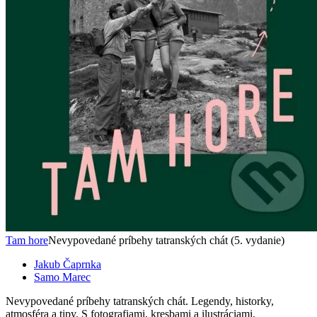
Tam hore
Nevypovedané príbehy tatranských chát (5. vydanie)
Jakub Čaprnka
Samo Marec
Nevypovedané príbehy tatranských chát. Legendy, historky,
atmosféra a tipy. S fotografiami, kresbami a ilustráciami.