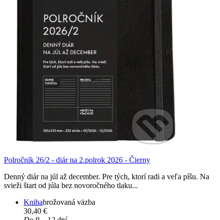
Polročník 26/2 - diár na 2.polrok 2026 - Čierny
Denný diár na júl až december. Pre tých, ktorí radi a veľa píšu. Na
svieži štart od júla bez novoročného tlaku...
Kniha
brožovaná väzba
30,40 €
Do 9 – 12 dní