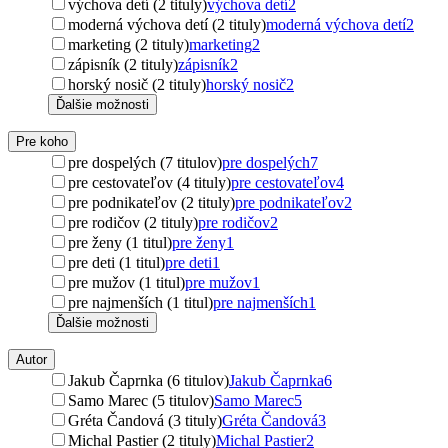
výchova detí (2 tituly)
výchova detí
2
moderná výchova detí (2 tituly)
moderná výchova detí
2
marketing (2 tituly)
marketing
2
zápisník (2 tituly)
zápisník
2
horský nosič (2 tituly)
horský nosič
2
Ďalšie možnosti
Pre koho
pre dospelých (7 titulov)
pre dospelých
7
pre cestovateľov (4 tituly)
pre cestovateľov
4
pre podnikateľov (2 tituly)
pre podnikateľov
2
pre rodičov (2 tituly)
pre rodičov
2
pre ženy (1 titul)
pre ženy
1
pre deti (1 titul)
pre deti
1
pre mužov (1 titul)
pre mužov
1
pre najmenších (1 titul)
pre najmenších
1
Ďalšie možnosti
Autor
Jakub Čaprnka (6 titulov)
Jakub Čaprnka
6
Samo Marec (5 titulov)
Samo Marec
5
Gréta Čandová (3 tituly)
Gréta Čandová
3
Michal Pastier (2 tituly)
Michal Pastier
2