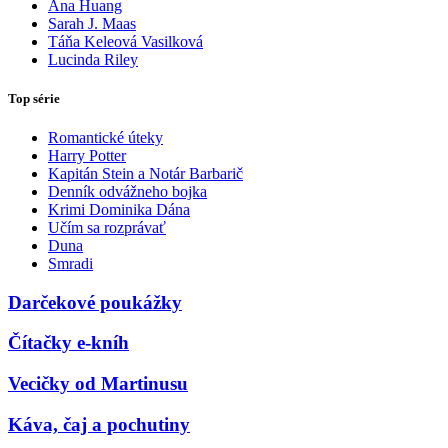
Ana Huang
Sarah J. Maas
Táňa Keleová Vasilková
Lucinda Riley
Top série
Romantické úteky
Harry Potter
Kapitán Stein a Notár Barbarič
Denník odvážneho bojka
Krimi Dominika Dána
Učím sa rozprávať
Duna
Smradi
Darčekové poukážky
Čítačky e-kníh
Vecičky od Martinusu
Káva, čaj a pochutiny