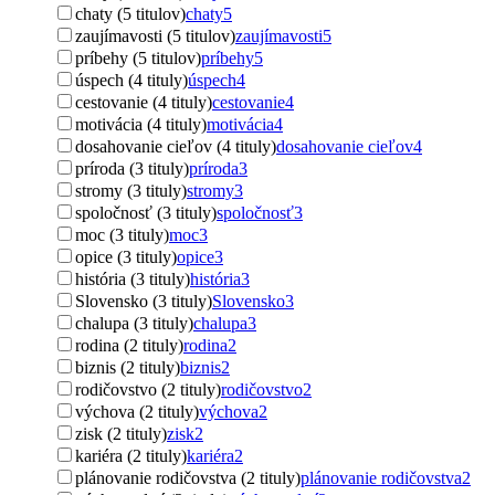
chaty (5 titulov)
chaty
5
zaujímavosti (5 titulov)
zaujímavosti
5
príbehy (5 titulov)
príbehy
5
úspech (4 tituly)
úspech
4
cestovanie (4 tituly)
cestovanie
4
motivácia (4 tituly)
motivácia
4
dosahovanie cieľov (4 tituly)
dosahovanie cieľov
4
príroda (3 tituly)
príroda
3
stromy (3 tituly)
stromy
3
spoločnosť (3 tituly)
spoločnosť
3
moc (3 tituly)
moc
3
opice (3 tituly)
opice
3
história (3 tituly)
história
3
Slovensko (3 tituly)
Slovensko
3
chalupa (3 tituly)
chalupa
3
rodina (2 tituly)
rodina
2
biznis (2 tituly)
biznis
2
rodičovstvo (2 tituly)
rodičovstvo
2
výchova (2 tituly)
výchova
2
zisk (2 tituly)
zisk
2
kariéra (2 tituly)
kariéra
2
plánovanie rodičovstva (2 tituly)
plánovanie rodičovstva
2