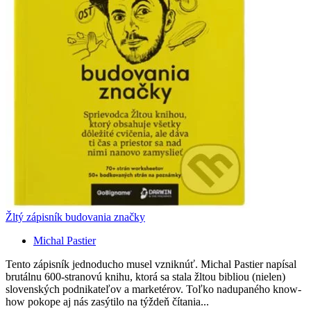
Žltý zápisník budovania značky
Michal Pastier
Tento zápisník jednoducho musel vzniknúť. Michal Pastier napísal
brutálnu 600-stranovú knihu, ktorá sa stala žltou bibliou (nielen)
slovenských podnikateľov a marketérov. Toľko nadupaného know-
how pokope aj nás zasýtilo na týždeň čítania...