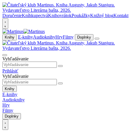
Doručenie
Kníhkupectvá
Knihovrátok
Poukážky
Knižný blog
Kontakt
E-knihy
Audioknihy
Hry
Filmy
Knihy
Doplnky
Vyhľadávanie
Prihlásiť
Vyhľadávanie
Knihy
E-knihy
Audioknihy
Hry
Filmy
Doplnky