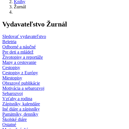
Knihy
Žurnál
Vydavateľstvo Žurnál
Sledovať vydavateľstvo
Beletria
Odborné a náučné
Pre deti a mládež
Životopisy a reportáže
Mapy a cestovanie
Cestopisy
Cestopisy z Európy
Miestopisy
Obrazové publikácie
Motivácia a sebarozvoj
Sebarozvoj
Vzťahy a rodina
Zápisníky, kalendáre
Iné diáre a zápisníky
Pamätníky, denníky
Školské diáre
Ostatné