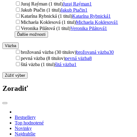
Juraj Raýman (1 titul)
Juraj Raýman
1
Jakub Ptačin (1 titul)
Jakub Ptačin
1
Katarína Rybnická (1 titul)
Katarína Rybnická
1
Michaela Koklesová (1 titul)
Michaela Koklesová
1
Veronika Pilátová (1 titul)
Veronika Pilátová
1
Ďalšie možnosti
Väzba
brožovaná väzba (30 titulov)
brožovaná väzba
30
pevná väzba (8 titulov)
pevná väzba
8
šitá väzba (1 titul)
šitá väzba
1
Zúžiť výber
Zoradiť
Bestsellery
Top hodnotené
Novinky
Najdrahšie