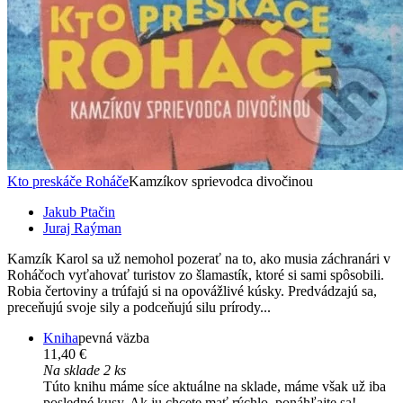
Kto preskáče Roháče
Kamzíkov sprievodca divočinou
Jakub Ptačin
Juraj Raýman
Kamzík Karol sa už nemohol pozerať na to, ako musia záchranári v
Roháčoch vyťahovať turistov zo šlamastík, ktoré si sami spôsobili.
Robia čertoviny a trúfajú si na opovážlivé kúsky. Predvádzajú sa,
preceňujú svoje sily a podceňujú silu prírody...
Kniha
pevná väzba
11,40 €
Na sklade 2 ks
Túto knihu máme síce aktuálne na sklade, máme však už iba
posledné kusy. Ak ju chcete mať rýchlo, ponáhľajte sa!