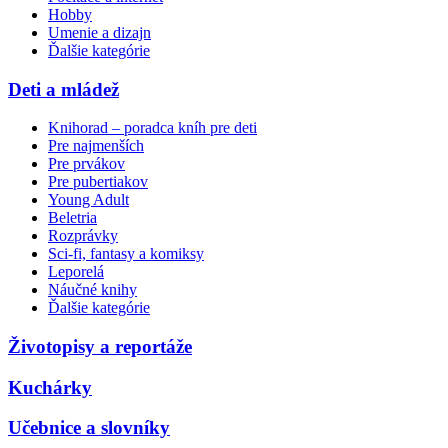
Hobby
Umenie a dizajn
Ďalšie kategórie
Deti a mládež
Knihorad – poradca kníh pre deti
Pre najmenších
Pre prvákov
Pre pubertiakov
Young Adult
Beletria
Rozprávky
Sci-fi, fantasy a komiksy
Leporelá
Náučné knihy
Ďalšie kategórie
Životopisy a reportáže
Kuchárky
Učebnice a slovníky