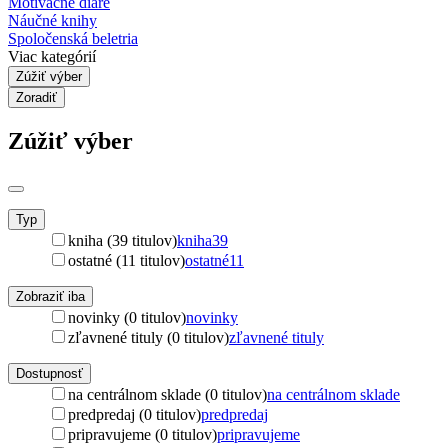
Motivačné diáre
Náučné knihy
Spoločenská beletria
Viac kategórií
Zúžiť výber
Zoradiť
Zúžiť výber
Typ
kniha (39 titulov)
kniha
39
ostatné (11 titulov)
ostatné
11
Zobraziť iba
novinky (0 titulov)
novinky
zľavnené tituly (0 titulov)
zľavnené tituly
Dostupnosť
na centrálnom sklade (0 titulov)
na centrálnom sklade
predpredaj (0 titulov)
predpredaj
pripravujeme (0 titulov)
pripravujeme