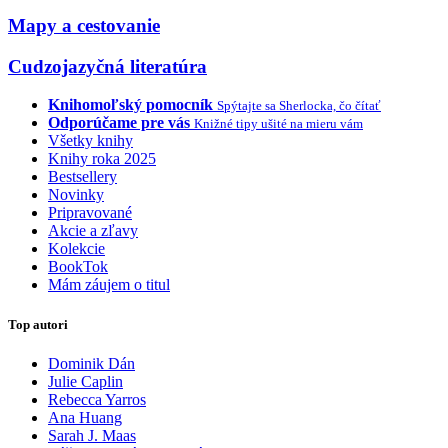
Mapy a cestovanie
Cudzojazyčná literatúra
Knihomoľský pomocník
Spýtajte sa Sherlocka, čo čítať
Odporúčame pre vás
Knižné tipy ušité na mieru vám
Všetky knihy
Knihy roka 2025
Bestsellery
Novinky
Pripravované
Akcie a zľavy
Kolekcie
BookTok
Mám záujem o titul
Top autori
Dominik Dán
Julie Caplin
Rebecca Yarros
Ana Huang
Sarah J. Maas