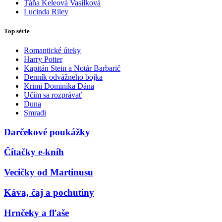
Táňa Keleová Vasilková
Lucinda Riley
Top série
Romantické úteky
Harry Potter
Kapitán Stein a Notár Barbarič
Denník odvážneho bojka
Krimi Dominika Dána
Učím sa rozprávať
Duna
Smradi
Darčekové poukážky
Čítačky e-kníh
Vecičky od Martinusu
Káva, čaj a pochutiny
Hrnčeky a fľaše