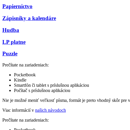
Papiernictvo
Zápisníky a kalendáre
Hudba
LP platne
Puzzle
Prečítate na zariadeniach:
Pocketbook
Kindle
Smartfón či tablet s príslušnou aplikáciou
Počítač s príslušnou aplikáciou
Nie je možné meniť veľkosť písma, formát je preto vhodný skôr pre 
Viac informácií v
našich návodoch
Prečítate na zariadeniach:
Pocketbook