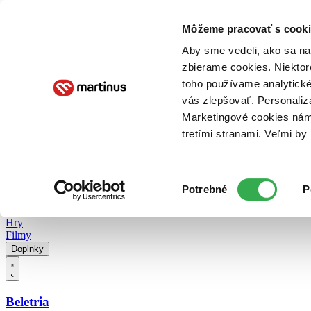
Doručenie
Kníhkupectvá
Knihovrátok
Poukážky
Knižný blog
Kontakt
Môžeme pracovať s cooki
Aby sme vedeli, ako sa na 
zbierame cookies. Niektor
E-knihy
Audioknihy
Hry
Filmy
Knihy
Doplnky
toho používame analytické
vás zlepšovať. Personaliz
Vyhľadávanie
Marketingové cookies nám 
tretími stranami. Veľmi b
Prihlásiť
Vyhľadávanie
Výber
Knihy
Potrebné
P
súhlasu
E-knihy
Audioknihy
Hry
Filmy
Doplnky
Beletria