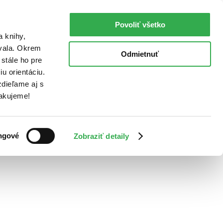
Povoliť všetko
a knihy,
ovala. Okrem
Odmietnuť
stále ho pre
u orientáciu.
dieľame aj s
Ďakujeme!
ngové
Zobraziť detaily