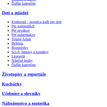
Ďalšie kategórie
Deti a mládež
Knihorad – poradca kníh pre deti
Pre najmenších
Pre prvákov
Pre pubertiakov
Young Adult
Beletria
Rozprávky
Sci-fi, fantasy a komiksy
Leporelá
Náučné knihy
Ďalšie kategórie
Životopisy a reportáže
Kuchárky
Učebnice a slovníky
Náboženstvo a ezoterika