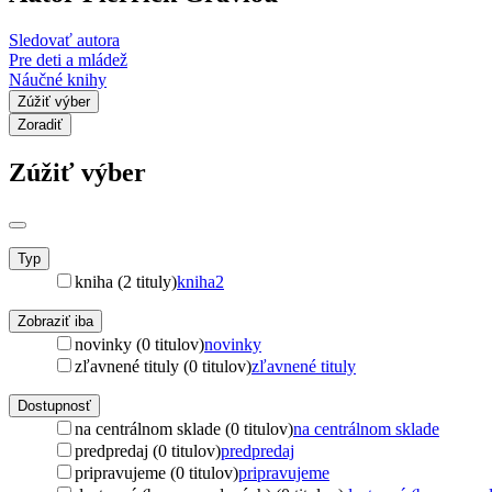
Sledovať autora
Pre deti a mládež
Náučné knihy
Zúžiť výber
Zoradiť
Zúžiť výber
Typ
kniha (2 tituly)
kniha
2
Zobraziť iba
novinky (0 titulov)
novinky
zľavnené tituly (0 titulov)
zľavnené tituly
Dostupnosť
na centrálnom sklade (0 titulov)
na centrálnom sklade
predpredaj (0 titulov)
predpredaj
pripravujeme (0 titulov)
pripravujeme