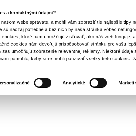
es a kontaktnými údajmi?
našom webe správate, a mohli vám zobraziť tie najlepšie tipy n
é sú naozaj potrebné a bez nich by naša stránka vôbec nefung
 cookies, ktoré nám umožňujú zisťovať, ako náš web funguje, a 
ačné cookies nám dovoľujú prispôsobovať stránku pre vašu lepši
zas umožňujú zobrazenie relevantnej reklamy. Niektoré údaje z
y nám pomohlo, keby sme mohli používať všetky tieto cookies. 
ersonalizačné
Analytické
Marketi