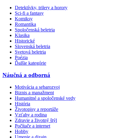
Detektívky, trilery a horory
Sci-fi a fantasy
Komiksy
Romantika
Spoločenská beletria
Klasika
Historické
Slovenská beletria
Svetová beletria
Poézia
Ďalšie kategórie
Náučná a odborná
Motivácia a sebarozvoj
Biznis a manažment
Humanitné a spoločenské vedy
História
Životopisy a reportáže
Vzťahy a rodina
Zdravie a životný štýl
Počítače a internet
Hobby
Umenie a dizajn