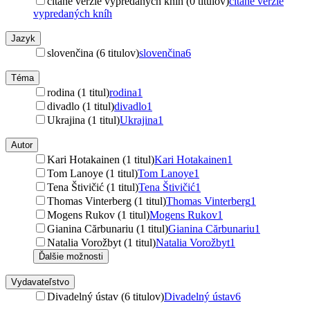
čítané verzie vypredaných kníh (0 titulov)
čítané verzie
vypredaných kníh
Jazyk
slovenčina (6 titulov)
slovenčina
6
Téma
rodina (1 titul)
rodina
1
divadlo (1 titul)
divadlo
1
Ukrajina (1 titul)
Ukrajina
1
Autor
Kari Hotakainen (1 titul)
Kari Hotakainen
1
Tom Lanoye (1 titul)
Tom Lanoye
1
Tena Štivičić (1 titul)
Tena Štivičić
1
Thomas Vinterberg (1 titul)
Thomas Vinterberg
1
Mogens Rukov (1 titul)
Mogens Rukov
1
Gianina Cărbunariu (1 titul)
Gianina Cărbunariu
1
Natalia Vorožbyt (1 titul)
Natalia Vorožbyt
1
Ďalšie možnosti
Vydavateľstvo
Divadelný ústav (6 titulov)
Divadelný ústav
6