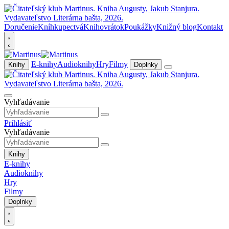
Doručenie
Kníhkupectvá
Knihovrátok
Poukážky
Knižný blog
Kontakt
E-knihy
Audioknihy
Hry
Filmy
Knihy
Doplnky
Vyhľadávanie
Prihlásiť
Vyhľadávanie
Knihy
E-knihy
Audioknihy
Hry
Filmy
Doplnky