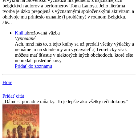
Prvýkrát na Slovensku vychádza hra jedného z najznámejších
belgických autorov a performerov Toma Lanoya. Jeho literárna
tvorba je úzko prepojená s významnými spoločenskými aktivitami a
obidvoje mu prinieslo uznanie (i problémy) v rodnom Belgicku,
ale...
Kniha
brožovaná väzba
Vypredané
Ach, mrzí nás to, z tejto knihy sa už predali všetky výtlačky a
nemáme ju na sklade my ani vydavateľ :( Teoreticky však
môžete mať šťastie v niektorých iných obchodoch, ktoré ešte
nepredali posledné kusy.
Pridať do zoznamu
Hore
Pridať citát
Dáme si poriadne raňajky. To je lepšie ako všetky reči dokopy.