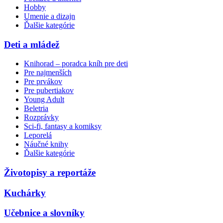
Hobby
Umenie a dizajn
Ďalšie kategórie
Deti a mládež
Knihorad – poradca kníh pre deti
Pre najmenších
Pre prvákov
Pre pubertiakov
Young Adult
Beletria
Rozprávky
Sci-fi, fantasy a komiksy
Leporelá
Náučné knihy
Ďalšie kategórie
Životopisy a reportáže
Kuchárky
Učebnice a slovníky