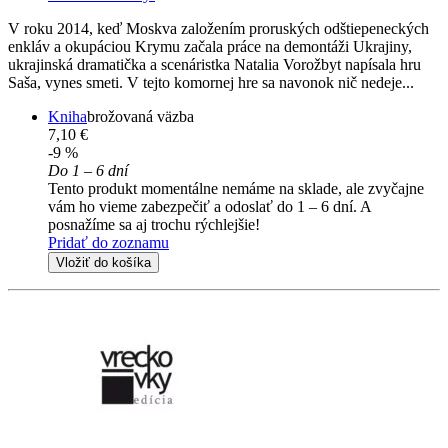
V roku 2014, keď Moskva založením proruských odštiepeneckých
enkláv a okupáciou Krymu začala práce na demontáži Ukrajiny,
ukrajinská dramatička a scenáristka Natalia Vorožbyt napísala hru
Saša, vynes smeti. V tejto komornej hre sa navonok nič nedeje...
Kniha
brožovaná väzba
7,10 €
-9 %
Do 1 – 6 dní
Tento produkt momentálne nemáme na sklade, ale zvyčajne
vám ho vieme zabezpečiť a odoslať do 1 – 6 dní. A
posnažíme sa aj trochu rýchlejšie!
Pridať do zoznamu
Vložiť do košíka