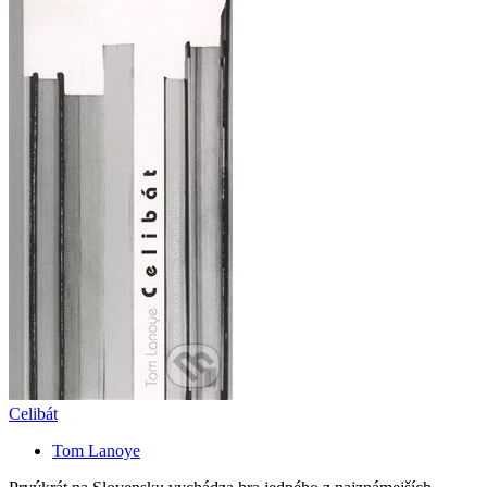
Celibát
Tom Lanoye