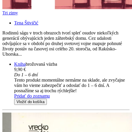
Tri zimy
Tena Štivičić
Rodinnú ságu v troch obrazoch tvorí spleť osudov niekoľkých
generácií obývajúcich jeden záhrebský domu. Cez udalosti
odvíjajúce sa v období po druhej svetovej vojne mapuje pohnuté
životy postáv na časovej osi celého 20. storočia, od Rakúsko-
Uhorska...
Kniha
brožovaná väzba
9,90 €
Do 1 – 6 dní
Tento produkt momentálne nemáme na sklade, ale zvyčajne
vám ho vieme zabezpečiť a odoslať do 1 – 6 dní. A
posnažíme sa aj trochu rýchlejšie!
Pridať do zoznamu
Vložiť do košíka