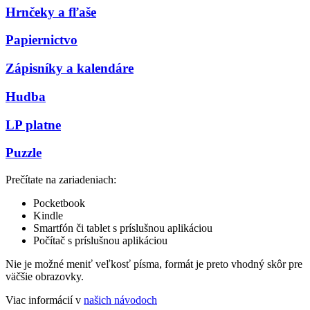
Hrnčeky a fľaše
Papiernictvo
Zápisníky a kalendáre
Hudba
LP platne
Puzzle
Prečítate na zariadeniach:
Pocketbook
Kindle
Smartfón či tablet s príslušnou aplikáciou
Počítač s príslušnou aplikáciou
Nie je možné meniť veľkosť písma, formát je preto vhodný skôr pre
väčšie obrazovky.
Viac informácií v
našich návodoch