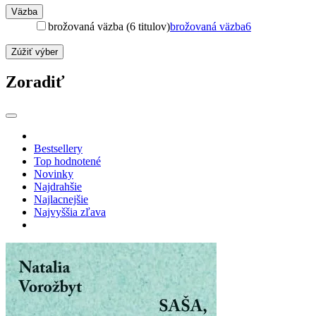
Väzba
brožovaná väzba (6 titulov)
brožovaná väzba
6
Zúžiť výber
Zoradiť
Bestsellery
Top hodnotené
Novinky
Najdrahšie
Najlacnejšie
Najvyššia zľava