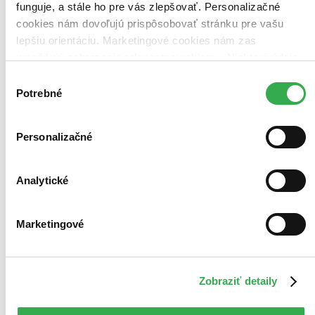
funguje, a stále ho pre vás zlepšovať. Personalizačné
cookies nám dovoľujú prispôsobovať stránku pre vašu
lepšiu orientáciu. Marketingové cookies nám zas
umožňujú zobrazenie relevantnej reklamy. Niektoré údaje
zdieľame aj s tretími stranami. Veľmi by nám pomohlo,
Výber
keby sme mohli používať všetky tieto cookies. Ďakujeme!
Potrebné
súhlasu
Personalizačné
Analytické
Marketingové
Zobraziť detaily