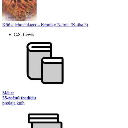
Kôň a jeho chlapec - Kroniky Narnie (Kniha 3)
C.S. Lewis
Máme
35-ročnú tradíciu
predaja kníh