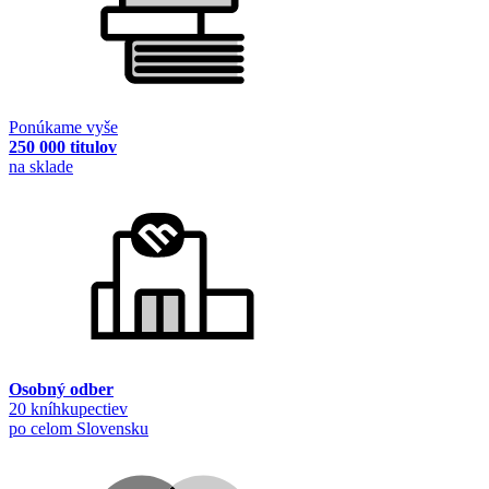
Ponúkame vyše
250 000 titulov
na sklade
Osobný odber
20 kníhkupectiev
po celom Slovensku