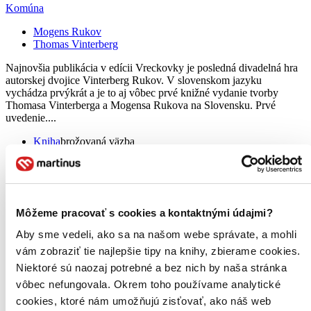
Komúna
Mogens Rukov
Thomas Vinterberg
Najnovšia publikácia v edícii Vreckovky je posledná divadelná hra
autorskej dvojice Vinterberg Rukov. V slovenskom jazyku
vychádza prvýkrát a je to aj vôbec prvé knižné vydanie tvorby
Thomasa Vinterberga a Mogensa Rukova na Slovensku. Prvé
uvedenie....
Kniha
brožovaná väzba
9,00 €
Na sklade 1 ks
Túto knihu máme síce aktuálne na sklade, máme však už iba
posledné kusy. Ak ju chcete mať rýchlo, ponáhľajte sa!
Dodanie ďalších môže trvať dlhšie, zvyčajne do 12 dní.
Môžeme pracovať s cookies a kontaktnými údajmi?
Pridať do zoznamu
Vložiť do košíka
Aby sme vedeli, ako sa na našom webe správate, a mohli
vám zobraziť tie najlepšie tipy na knihy, zbierame cookies.
Niektoré sú naozaj potrebné a bez nich by naša stránka
vôbec nefungovala. Okrem toho používame analytické
cookies, ktoré nám umožňujú zisťovať, ako náš web