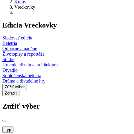
Knihy
Vreckovky
Edícia Vreckovky
Sledovať edíciu
Beletria
Odborné a náučné
Životopisy a reportáže
Štúdie
Umenie, dizajn a architektúra
Divadlo
Spoločenská beletria
Dráma a divadelné hry
Zúžiť výber
Zoradiť
Zúžiť výber
Typ