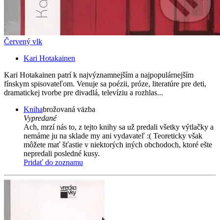
Červený vlk
Kari Hotakainen
Kari Hotakainen patrí k najvýznamnejším a najpopulárnejším
fínskym spisovateľom. Venuje sa poézii, próze, literatúre pre deti,
dramatickej tvorbe pre divadlá, televíziu a rozhlas...
Kniha
brožovaná väzba
Vypredané
Ach, mrzí nás to, z tejto knihy sa už predali všetky výtlačky a
nemáme ju na sklade my ani vydavateľ :( Teoreticky však
môžete mať šťastie v niektorých iných obchodoch, ktoré ešte
nepredali posledné kusy.
Pridať do zoznamu