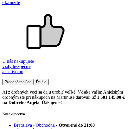
okamžite
U nás nakupujete
vždy bezpečne
a s dôverou
Predchádzajúce
Ďalšie
Aj z drobných vecí sa dajú urobiť veľké. Vďaka vašim Anjelským
drobným ste pri nákupoch na Martinuse darovali už
1 501 145,00 €
na Dobrého Anjela
. Ďakujeme!
Kníhkupectvá
Bratislava - Obchodná
• Otvorené do 21:00