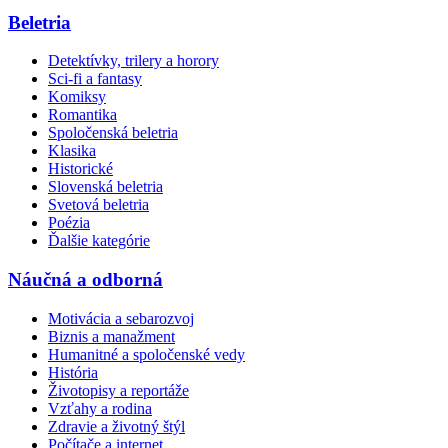
Beletria
Detektívky, trilery a horory
Sci-fi a fantasy
Komiksy
Romantika
Spoločenská beletria
Klasika
Historické
Slovenská beletria
Svetová beletria
Poézia
Ďalšie kategórie
Náučná a odborná
Motivácia a sebarozvoj
Biznis a manažment
Humanitné a spoločenské vedy
História
Životopisy a reportáže
Vzťahy a rodina
Zdravie a životný štýl
Počítače a internet