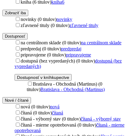
kniha (6 titulov)
kniha
6
Zobraziť iba
novinky (0 titulov)
novinky
zľavnené tituly (0 titulov)
zľavnené tituly
Dostupnosť
na centrálnom sklade (0 titulov)
na centrálnom sklade
predpredaj (0 titulov)
predpredaj
pripravujeme (0 titulov)
pripravujeme
dostupná (bez vypredaných) (0 titulov)
dostupná (bez
vypredaných)
Dostupnosť v kníhkupectve
Bratislava - Obchodná (Martinus) (0
titulov)
Bratislava - Obchodná (Martinus)
Nové / čítané
nová (0 titulov)
nová
čítaná (0 titulov)
čítaná
čítaná - výborný stav (0 titulov)
čítaná - výborný stav
čítaná - mierne opotrebovaná (0 titulov)
čítaná - mierne
opotrebovaná