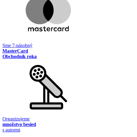
Sme 7-násobný
MasterCard
Obchodník roka
Organizujeme
množstvo besied
s autormi