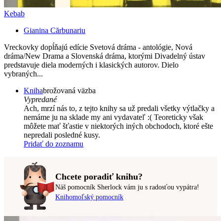
Kebab
Gianina Cărbunariu
Vreckovky dopĺňajú edície Svetová dráma - antológie, Nová
dráma/New Drama a Slovenská dráma, ktorými Divadelný ústav
predstavuje diela moderných i klasických autorov. Dielo
vybraných...
Kniha
brožovaná väzba
Vypredané
Ach, mrzí nás to, z tejto knihy sa už predali všetky výtlačky a
nemáme ju na sklade my ani vydavateľ :( Teoreticky však
môžete mať šťastie v niektorých iných obchodoch, ktoré ešte
nepredali posledné kusy.
Pridať do zoznamu
Chcete poradiť knihu?
Náš pomocník Sherlock vám ju s radosťou vypátra!
Knihomoľský pomocník