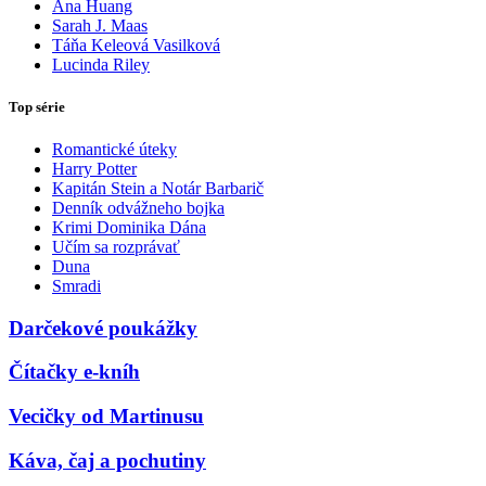
Ana Huang
Sarah J. Maas
Táňa Keleová Vasilková
Lucinda Riley
Top série
Romantické úteky
Harry Potter
Kapitán Stein a Notár Barbarič
Denník odvážneho bojka
Krimi Dominika Dána
Učím sa rozprávať
Duna
Smradi
Darčekové poukážky
Čítačky e-kníh
Vecičky od Martinusu
Káva, čaj a pochutiny