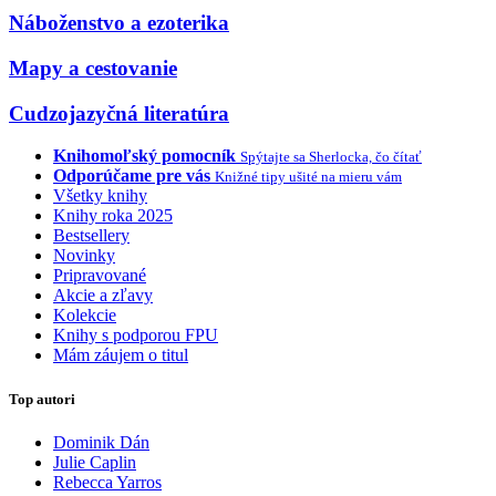
Náboženstvo a ezoterika
Mapy a cestovanie
Cudzojazyčná literatúra
Knihomoľský pomocník
Spýtajte sa Sherlocka, čo čítať
Odporúčame pre vás
Knižné tipy ušité na mieru vám
Všetky knihy
Knihy roka 2025
Bestsellery
Novinky
Pripravované
Akcie a zľavy
Kolekcie
Knihy s podporou FPU
Mám záujem o titul
Top autori
Dominik Dán
Julie Caplin
Rebecca Yarros