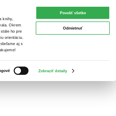
Povoliť všetko
a knihy,
ovala. Okrem
Odmietnuť
stále ho pre
u orientáciu.
dieľame aj s
Ďakujeme!
ngové
Zobraziť detaily