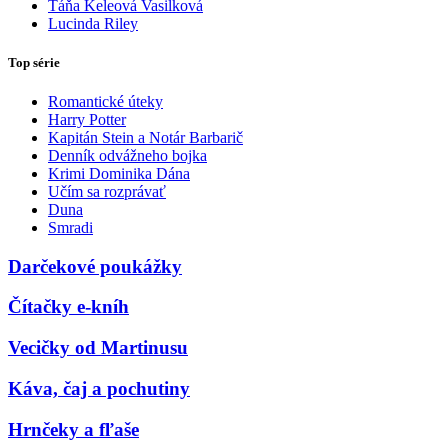
Táňa Keleová Vasilková
Lucinda Riley
Top série
Romantické úteky
Harry Potter
Kapitán Stein a Notár Barbarič
Denník odvážneho bojka
Krimi Dominika Dána
Učím sa rozprávať
Duna
Smradi
Darčekové poukážky
Čítačky e-kníh
Vecičky od Martinusu
Káva, čaj a pochutiny
Hrnčeky a fľaše