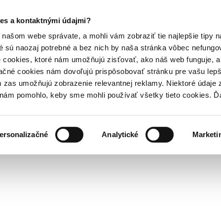
es a kontaktnými údajmi?
našom webe správate, a mohli vám zobraziť tie najlepšie tipy n
é sú naozaj potrebné a bez nich by naša stránka vôbec nefung
 cookies, ktoré nám umožňujú zisťovať, ako náš web funguje, a 
ačné cookies nám dovoľujú prispôsobovať stránku pre vašu lepši
zas umožňujú zobrazenie relevantnej reklamy. Niektoré údaje z
y nám pomohlo, keby sme mohli používať všetky tieto cookies. 
ersonalizačné
Analytické
Marketi