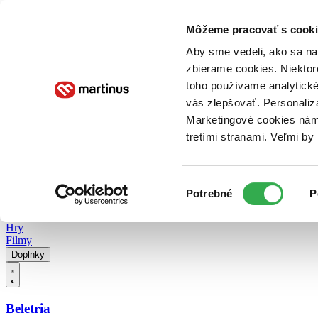
Doručenie
Kníhkupectvá
Knihovrátok
Poukážky
Knižný blog
Kontakt
Môžeme pracovať s cooki
Aby sme vedeli, ako sa na 
zbierame cookies. Niektor
E-knihy
Audioknihy
Hry
Filmy
Knihy
Doplnky
toho používame analytické
vás zlepšovať. Personaliz
Vyhľadávanie
Marketingové cookies nám 
tretími stranami. Veľmi b
Prihlásiť
Vyhľadávanie
Výber
Knihy
Potrebné
P
súhlasu
E-knihy
Audioknihy
Hry
Filmy
Doplnky
Beletria