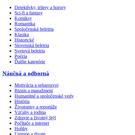
Detektívky, trilery a horory
Sci-fi a fantasy
Komiksy
Romantika
Spoločenská beletria
Klasika
Historické
Slovenská beletria
Svetová beletria
Poézia
Ďalšie kategórie
Náučná a odborná
Motivácia a sebarozvoj
Biznis a manažment
Humanitné a spoločenské vedy
História
Životopisy a reportáže
Vzťahy a rodina
Zdravie a životný štýl
Počítače a internet
Hobby
Umenie a dizajn