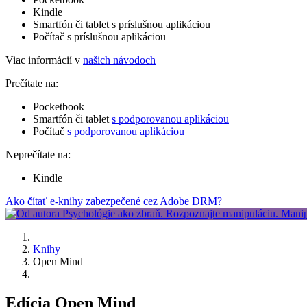
Kindle
Smartfón či tablet s príslušnou aplikáciou
Počítač s príslušnou aplikáciou
Viac informácií v
našich návodoch
Prečítate na:
Pocketbook
Smartfón či tablet
s podporovanou aplikáciou
Počítač
s podporovanou aplikáciou
Neprečítate na:
Kindle
Ako čítať e-knihy zabezpečené cez Adobe DRM?
Knihy
Open Mind
Edícia Open Mind