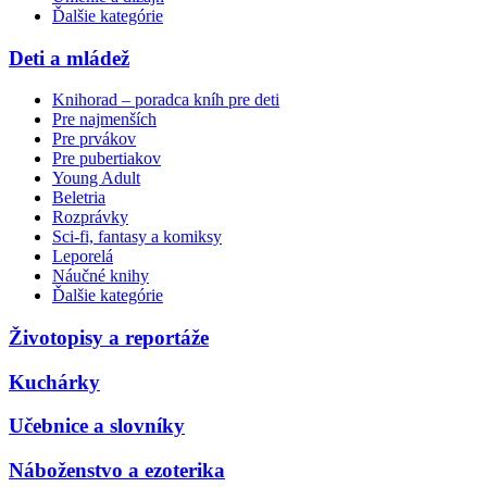
Ďalšie kategórie
Deti a mládež
Knihorad – poradca kníh pre deti
Pre najmenších
Pre prvákov
Pre pubertiakov
Young Adult
Beletria
Rozprávky
Sci-fi, fantasy a komiksy
Leporelá
Náučné knihy
Ďalšie kategórie
Životopisy a reportáže
Kuchárky
Učebnice a slovníky
Náboženstvo a ezoterika