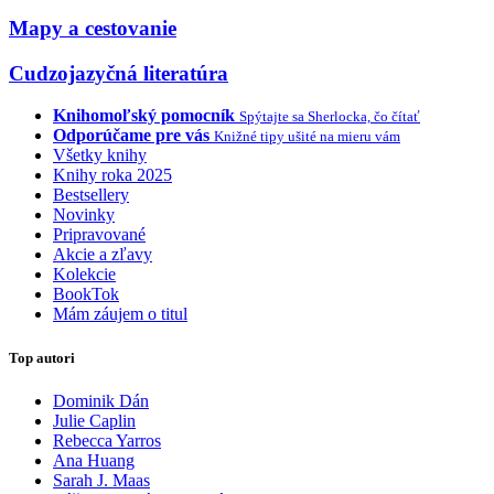
Mapy a cestovanie
Cudzojazyčná literatúra
Knihomoľský pomocník
Spýtajte sa Sherlocka, čo čítať
Odporúčame pre vás
Knižné tipy ušité na mieru vám
Všetky knihy
Knihy roka 2025
Bestsellery
Novinky
Pripravované
Akcie a zľavy
Kolekcie
BookTok
Mám záujem o titul
Top autori
Dominik Dán
Julie Caplin
Rebecca Yarros
Ana Huang
Sarah J. Maas