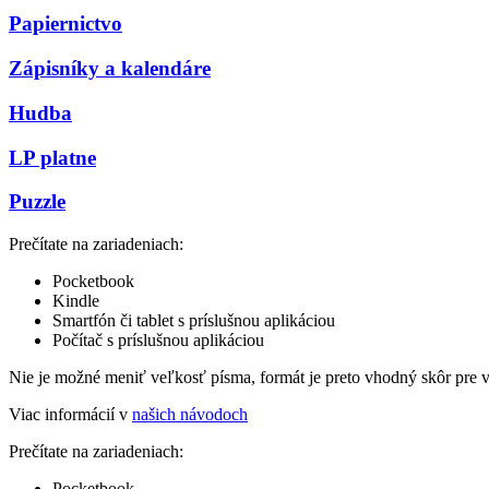
Papiernictvo
Zápisníky a kalendáre
Hudba
LP platne
Puzzle
Prečítate na zariadeniach:
Pocketbook
Kindle
Smartfón či tablet s príslušnou aplikáciou
Počítač s príslušnou aplikáciou
Nie je možné meniť veľkosť písma, formát je preto vhodný skôr pre 
Viac informácií v
našich návodoch
Prečítate na zariadeniach:
Pocketbook