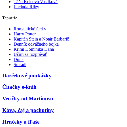
Táňa Keleová Vasilková
Lucinda Riley
Top série
Romantické úteky
Harry Potter
Kapitán Stein a Notár Barbarič
Denník odvážneho bojka
Krimi Dominika Dána
Učím sa rozprávať
Duna
Smradi
Darčekové poukážky
Čítačky e-kníh
Vecičky od Martinusu
Káva, čaj a pochutiny
Hrnčeky a fľaše