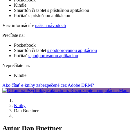
Kindle
Smartfón či tablet s príslušnou aplikáciou
Počítač s príslušnou aplikáciou
Viac informácií v
našich návodoch
Prečítate na:
Pocketbook
Smartfón či tablet
s podporovanou aplikáciou
Počítač
s podporovanou aplikáciou
Neprečítate na:
Kindle
Ako čítať e-knihy zabezpečené cez Adobe DRM?
Knihy
Dan Buettner
Autor Dan Buettner