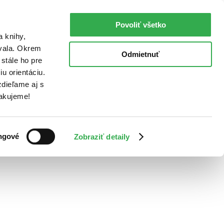
Povoliť všetko
a knihy,
ovala. Okrem
Odmietnuť
stále ho pre
u orientáciu.
dieľame aj s
Ďakujeme!
ngové
Zobraziť detaily