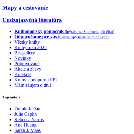
Mapy a cestovanie
Cudzojazyčná literatúra
Knihomoľský pomocník
Spýtajte sa Sherlocka, čo čítať
Odporúčame pre vás
Knižné tipy ušité na mieru vám
Všetky knihy
Knihy roka 2025
Bestsellery
Novinky
Pripravované
Akcie a zľavy
Kolekcie
Knihy s podporou FPU
Mám záujem o titul
Top autori
Dominik Dán
Julie Caplin
Rebecca Yarros
Ana Huang
Sarah J. Maas