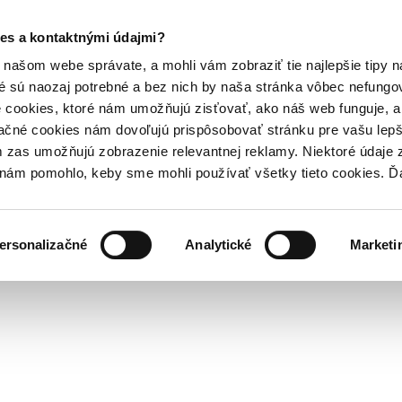
es a kontaktnými údajmi?
našom webe správate, a mohli vám zobraziť tie najlepšie tipy n
é sú naozaj potrebné a bez nich by naša stránka vôbec nefung
 cookies, ktoré nám umožňujú zisťovať, ako náš web funguje, a 
ačné cookies nám dovoľujú prispôsobovať stránku pre vašu lepši
zas umožňujú zobrazenie relevantnej reklamy. Niektoré údaje z
y nám pomohlo, keby sme mohli používať všetky tieto cookies. 
ersonalizačné
Analytické
Marketi