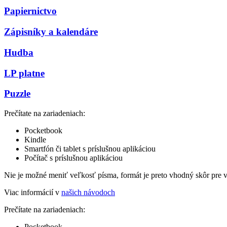
Papiernictvo
Zápisníky a kalendáre
Hudba
LP platne
Puzzle
Prečítate na zariadeniach:
Pocketbook
Kindle
Smartfón či tablet s príslušnou aplikáciou
Počítač s príslušnou aplikáciou
Nie je možné meniť veľkosť písma, formát je preto vhodný skôr pre 
Viac informácií v
našich návodoch
Prečítate na zariadeniach:
Pocketbook