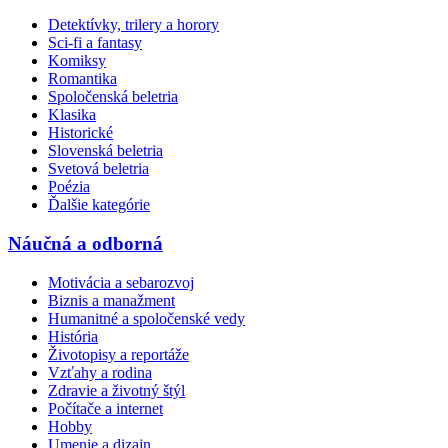
Detektívky, trilery a horory
Sci-fi a fantasy
Komiksy
Romantika
Spoločenská beletria
Klasika
Historické
Slovenská beletria
Svetová beletria
Poézia
Ďalšie kategórie
Náučná a odborná
Motivácia a sebarozvoj
Biznis a manažment
Humanitné a spoločenské vedy
História
Životopisy a reportáže
Vzťahy a rodina
Zdravie a životný štýl
Počítače a internet
Hobby
Umenie a dizajn