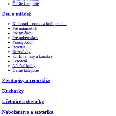
Ďalšie kategórie
Deti a mládež
Knihorad – poradca kníh pre deti
Pre najmenších
Pre prvákov
Pre pubertiakov
Young Adult
Beletria
Rozprávky
Sci-fi, fantasy a komiksy
Leporelá
Náučné knihy
Ďalšie kategórie
Životopisy a reportáže
Kuchárky
Učebnice a slovníky
Náboženstvo a ezoterika