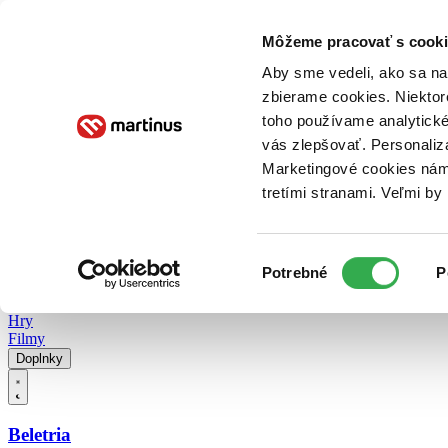
Doručenie
Kníhkupectvá
Knihovrátok
Poukážky
Knižný blog
Kontakt
Môžeme pracovať s cooki
Aby sme vedeli, ako sa na 
zbierame cookies. Niektor
E-knihy
Audioknihy
Hry
Filmy
Knihy
Doplnky
toho používame analytické
vás zlepšovať. Personaliz
Vyhľadávanie
Marketingové cookies nám 
tretími stranami. Veľmi b
Prihlásiť
Vyhľadávanie
Výber
Knihy
Potrebné
P
súhlasu
E-knihy
Audioknihy
Hry
Filmy
Doplnky
Beletria