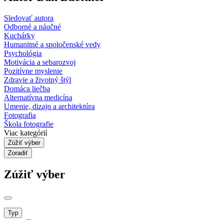
Sledovať autora
Odborné a náučné
Kuchárky
Humanitné a spoločenské vedy
Psychológia
Motivácia a sebarozvoj
Pozitívne myslenie
Zdravie a životný štýl
Domáca liečba
Alternatívna medicína
Umenie, dizajn a architektúra
Fotografia
Škola fotografie
Viac kategórií
Zúžiť výber
Zoradiť
Zúžiť výber
Typ