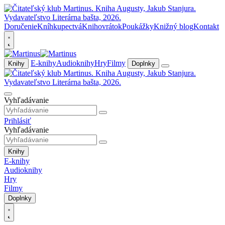
Doručenie
Kníhkupectvá
Knihovrátok
Poukážky
Knižný blog
Kontakt
E-knihy
Audioknihy
Hry
Filmy
Knihy
Doplnky
Vyhľadávanie
Prihlásiť
Vyhľadávanie
Knihy
E-knihy
Audioknihy
Hry
Filmy
Doplnky