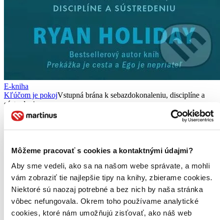
E-kniha
Kľúčom je pokoj
Vstupná brána k sebazdokonaleniu, disciplíne a
sústredeniu
Ryan Holiday
Všetci veľkí lídri, myslitelia, umelci, bojovníci a vizionári majú
spoločnú jednu schopnosť. Umožňuje im nepodľahnúť emóciám,
Môžeme pracovať s cookies a kontaktnými údajmi?
utíšiť rozháranú myseľ a nenechať sa rozptyľovať neustálym
prúdom myšlienok.
Aby sme vedeli, ako sa na našom webe správate, a mohli
vám zobraziť tie najlepšie tipy na knihy, zbierame cookies.
E-kniha
PDF
EPUB
MOBI
Niektoré sú naozaj potrebné a bez nich by naša stránka
7,95 €
Ihneď na stiahnutie
vôbec nefungovala. Okrem toho používame analytické
Máte čítačku, tablet alebo mobil? Stiahnite si do nich e-knihu:
cookies, ktoré nám umožňujú zisťovať, ako náš web
budete ju mať hneď a ešte aj ušetríte život stromom. Viac