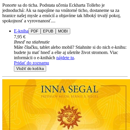
Ponorte sa do ticha. Podstata učenia Eckharta Tolleho je
jednoduchá: Ak sa napojíme na vnútorné ticho, dostaneme sa za
hranice našej mysle a emócií a objavíme tak hlboký trvalý pokoj,
spokojnosť a vyrovnanosť....
E-kniha
PDF
EPUB
MOBI
7,95 €
Ihneď na stiahnutie
Máte čítačku, tablet alebo mobil? Stiahnite si do nich e-knihu:
budete ju mať hneď a ešte aj ušetríte život stromom. Viac
informácii o e-knihách
nájdete tu
.
Pridať do zoznamu
Vložiť do košíka