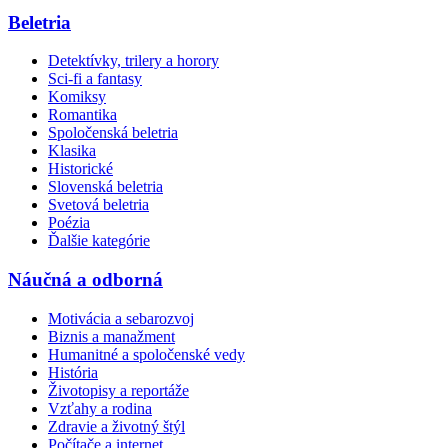
Beletria
Detektívky, trilery a horory
Sci-fi a fantasy
Komiksy
Romantika
Spoločenská beletria
Klasika
Historické
Slovenská beletria
Svetová beletria
Poézia
Ďalšie kategórie
Náučná a odborná
Motivácia a sebarozvoj
Biznis a manažment
Humanitné a spoločenské vedy
História
Životopisy a reportáže
Vzťahy a rodina
Zdravie a životný štýl
Počítače a internet