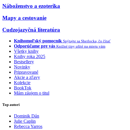
Náboženstvo a ezoterika
Mapy a cestovanie
Cudzojazyčná literatúra
Knihomoľský pomocník
Spýtajte sa Sherlocka, čo čítať
Odporúčame pre vás
Knižné tipy ušité na mieru vám
Všetky knihy
Knihy roka 2025
Bestsellery
Novinky
Pripravované
Akcie a zľavy
Kolekcie
BookTok
Mám záujem o titul
Top autori
Dominik Dán
Julie Caplin
Rebecca Yarros