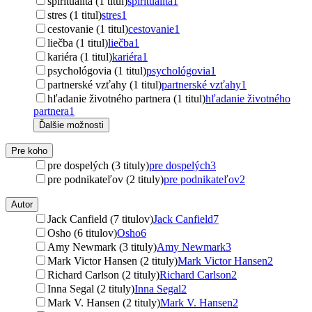
spiritualita (1 titul)
spiritualita
1
stres (1 titul)
stres
1
cestovanie (1 titul)
cestovanie
1
liečba (1 titul)
liečba
1
kariéra (1 titul)
kariéra
1
psychológovia (1 titul)
psychológovia
1
partnerské vzťahy (1 titul)
partnerské vzťahy
1
hľadanie životného partnera (1 titul)
hľadanie životného
partnera
1
Ďalšie možnosti
Pre koho
pre dospelých (3 tituly)
pre dospelých
3
pre podnikateľov (2 tituly)
pre podnikateľov
2
Autor
Jack Canfield (7 titulov)
Jack Canfield
7
Osho (6 titulov)
Osho
6
Amy Newmark (3 tituly)
Amy Newmark
3
Mark Victor Hansen (2 tituly)
Mark Victor Hansen
2
Richard Carlson (2 tituly)
Richard Carlson
2
Inna Segal (2 tituly)
Inna Segal
2
Mark V. Hansen (2 tituly)
Mark V. Hansen
2