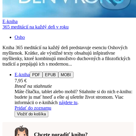
E-kniha
365 meditácií na každý deň v roku
Osho
Kniha 365 meditácií na každý deň predstavuje esenciu Oshových
myšlienok. Krátke, ale výstižné texty obsahujú inšpiratívne
myšlienky, ktoré kombinujú množstvo duchovných a filozofických
tradícií a prepájajú ich s modernou...
E-kniha
PDF
EPUB
MOBI
7,95 €
Ihneď na stiahnutie
Máte čítačku, tablet alebo mobil? Stiahnite si do nich e-knihu:
budete ju mať hneď a ešte aj ušetríte život stromom. Viac
informácii o e-knihách
nájdete tu
.
Pridať do zoznamu
Vložiť do košíka
Chcete poradiť knihu?