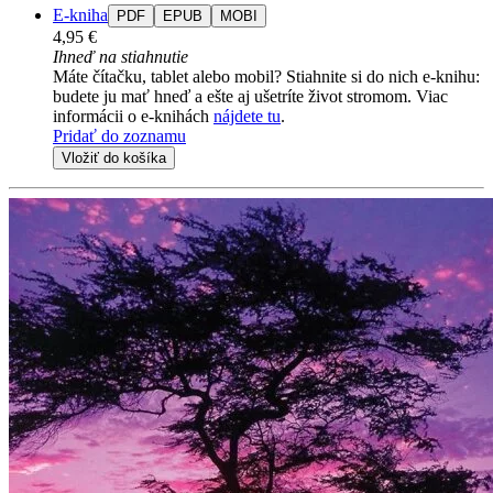
E-kniha
PDF
EPUB
MOBI
4,95 €
Ihneď na stiahnutie
Máte čítačku, tablet alebo mobil? Stiahnite si do nich e-knihu:
budete ju mať hneď a ešte aj ušetríte život stromom. Viac
informácii o e-knihách
nájdete tu
.
Pridať do zoznamu
Vložiť do košíka