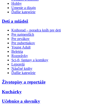
Hobby
Umenie a dizajn
Ďalšie kategórie
Deti a mládež
Knihorad – poradca kníh pre deti
Pre najmenších
Pre prvákov
Pre pubertiakov
Young Adult
Beletria
Rozprávky
Sci-fi, fantasy a komiksy
Leporelá
Náučné knihy
Ďalšie kategórie
Životopisy a reportáže
Kuchárky
Učebnice a slovníky