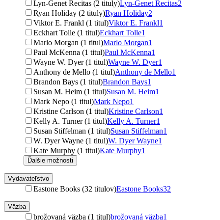
Lyn-Genet Recitas (2 tituly)
Lyn-Genet Recitas
2
Ryan Holiday (2 tituly)
Ryan Holiday
2
Viktor E. Frankl (1 titul)
Viktor E. Frankl
1
Eckhart Tolle (1 titul)
Eckhart Tolle
1
Marlo Morgan (1 titul)
Marlo Morgan
1
Paul McKenna (1 titul)
Paul McKenna
1
Wayne W. Dyer (1 titul)
Wayne W. Dyer
1
Anthony de Mello (1 titul)
Anthony de Mello
1
Brandon Bays (1 titul)
Brandon Bays
1
Susan M. Heim (1 titul)
Susan M. Heim
1
Mark Nepo (1 titul)
Mark Nepo
1
Kristine Carlson (1 titul)
Kristine Carlson
1
Kelly A. Turner (1 titul)
Kelly A. Turner
1
Susan Stiffelman (1 titul)
Susan Stiffelman
1
W. Dyer Wayne (1 titul)
W. Dyer Wayne
1
Kate Murphy (1 titul)
Kate Murphy
1
Ďalšie možnosti
Vydavateľstvo
Eastone Books (32 titulov)
Eastone Books
32
Väzba
brožovaná väzba (1 titul)
brožovaná väzba
1