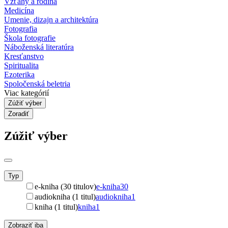
Vzťahy a rodina
Medicína
Umenie, dizajn a architektúra
Fotografia
Škola fotografie
Náboženská literatúra
Kresťanstvo
Spiritualita
Ezoterika
Spoločenská beletria
Viac kategórií
Zúžiť výber
Zoradiť
Zúžiť výber
Typ
e-kniha (30 titulov)
e-kniha
30
audiokniha (1 titul)
audiokniha
1
kniha (1 titul)
kniha
1
Zobraziť iba