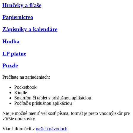
Hrnčeky a fľaše
Papiernictvo
Zápisníky a kalendáre
Hudba
LP platne
Puzzle
Prečítate na zariadeniach:
Pocketbook
Kindle
Smartfón či tablet s príslušnou aplikáciou
Počítač s príslušnou aplikáciou
Nie je možné meniť veľkosť písma, formát je preto vhodný skôr pre
väčšie obrazovky.
Viac informácií v
našich návodoch