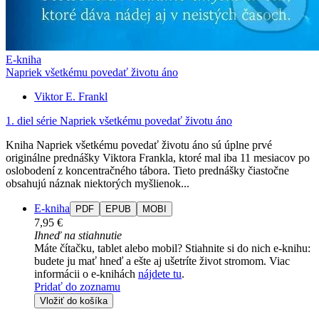
E-kniha
Napriek všetkému povedať životu áno
Viktor E. Frankl
1. diel série
Napriek všetkému povedať životu áno
Kniha Napriek všetkému povedať životu áno sú úplne prvé
originálne prednášky Viktora Frankla, ktoré mal iba 11 mesiacov po
oslobodení z koncentračného tábora. Tieto prednášky čiastočne
obsahujú náznak niektorých myšlienok...
E-kniha
PDF
EPUB
MOBI
7,95 €
Ihneď na stiahnutie
Máte čítačku, tablet alebo mobil? Stiahnite si do nich e-knihu:
budete ju mať hneď a ešte aj ušetríte život stromom. Viac
informácii o e-knihách
nájdete tu
.
Pridať do zoznamu
Vložiť do košíka