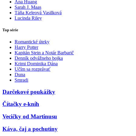
Ana Huang
Sarah J. Maas
Táňa Keleová Vasilková
Lucinda Riley
Top série
Romantické úteky
Harry Potter
Kapitán Stein a Notár Barbarič
Denník odvážneho bojka
Krimi Dominika Dána
Učím sa rozprávať
Duna
Smradi
Darčekové poukážky
Čítačky e-kníh
Vecičky od Martinusu
Káva, čaj a pochutiny