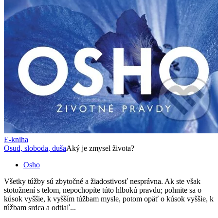
E-kniha
Osud, sloboda, duša
Aký je zmysel života?
Osho
Všetky túžby sú zbytočné a žiadostivosť nesprávna. Ak ste však
stotožnení s telom, nepochopíte túto hlbokú pravdu; pohnite sa o
kúsok vyššie, k vyšším túžbam mysle, potom opäť o kúsok vyššie, k
túžbam srdca a odtiaľ...