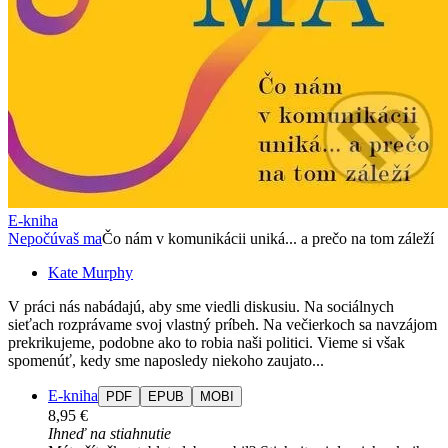
E-kniha
Nepočúvaš ma
Čo nám v komunikácii uniká... a prečo na tom záleží
Kate Murphy
V práci nás nabádajú, aby sme viedli diskusiu. Na sociálnych
sieťach rozprávame svoj vlastný príbeh. Na večierkoch sa navzájom
prekrikujeme, podobne ako to robia naši politici. Vieme si však
spomenúť, kedy sme naposledy niekoho zaujato...
E-kniha
PDF
EPUB
MOBI
8,95 €
Ihneď na stiahnutie