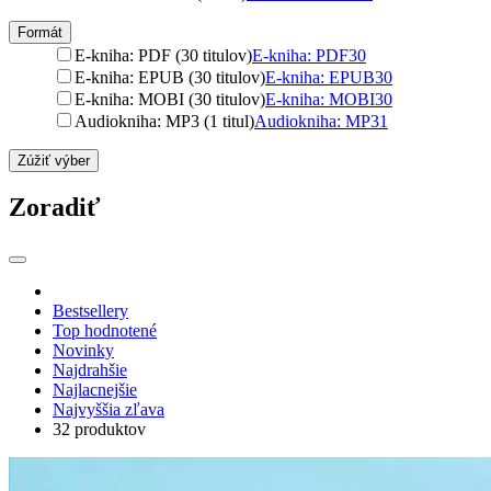
Formát
E-kniha: PDF (30 titulov)
E-kniha: PDF
30
E-kniha: EPUB (30 titulov)
E-kniha: EPUB
30
E-kniha: MOBI (30 titulov)
E-kniha: MOBI
30
Audiokniha: MP3 (1 titul)
Audiokniha: MP3
1
Zúžiť výber
Zoradiť
Bestsellery
Top hodnotené
Novinky
Najdrahšie
Najlacnejšie
Najvyššia zľava
32 produktov