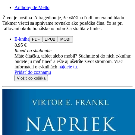
Anthony de Mello
Život je hostina. A tragédiou je, že väčšina ľudí umiera od hladu.
Takmer všetci sa správame rovnako ako posádka člna, čo sa pri
raftovaní okolo brazílskeho pobrežia stratila v hmle..
E-kniha
PDF
EPUB
MOBI
8,95 €
Ihneď na stiahnutie
Máte čítačku, tablet alebo mobil? Stiahnite si do nich e-knihu:
budete ju mať hneď a ešte aj ušetríte život stromom. Viac
informácii o e-knihách
nájdete tu
.
Pridať do zoznamu
Vložiť do košíka