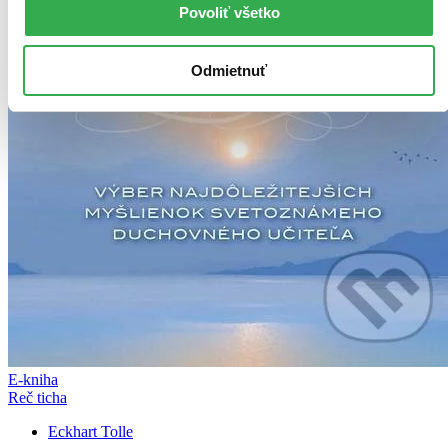
Povoliť všetko
Odmietnuť
E-kniha
Reč ticha
Eckhart Tolle