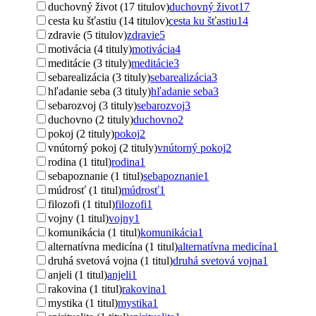
duchovný život (17 titulov)
duchovný život
17
cesta ku šťastiu (14 titulov)
cesta ku šťastiu
14
zdravie (5 titulov)
zdravie
5
motivácia (4 tituly)
motivácia
4
meditácie (3 tituly)
meditácie
3
sebarealizácia (3 tituly)
sebarealizácia
3
hľadanie seba (3 tituly)
hľadanie seba
3
sebarozvoj (3 tituly)
sebarozvoj
3
duchovno (2 tituly)
duchovno
2
pokoj (2 tituly)
pokoj
2
vnútorný pokoj (2 tituly)
vnútorný pokoj
2
rodina (1 titul)
rodina
1
sebapoznanie (1 titul)
sebapoznanie
1
múdrosť (1 titul)
múdrosť
1
filozofi (1 titul)
filozofi
1
vojny (1 titul)
vojny
1
komunikácia (1 titul)
komunikácia
1
alternatívna medicína (1 titul)
alternatívna medicína
1
druhá svetová vojna (1 titul)
druhá svetová vojna
1
anjeli (1 titul)
anjeli
1
rakovina (1 titul)
rakovina
1
mystika (1 titul)
mystika
1