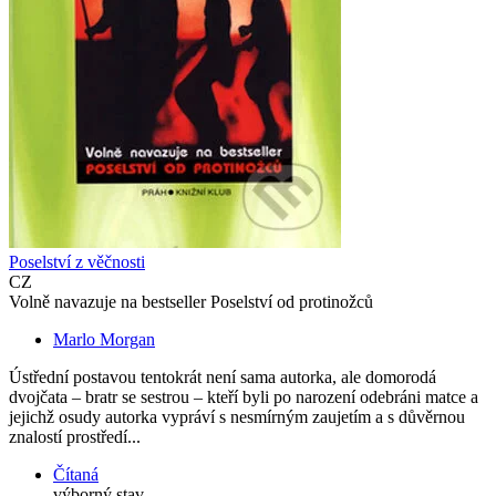
Poselství z věčnosti
CZ
Volně navazuje na bestseller Poselství od protinožců
Marlo Morgan
Ústřední postavou tentokrát není sama autorka, ale domorodá
dvojčata – bratr se sestrou – kteří byli po narození odebráni matce a
jejichž osudy autorka vypráví s nesmírným zaujetím a s důvěrnou
znalostí prostředí...
Čítaná
výborný stav