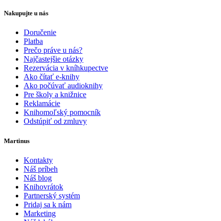
Nakupujte u nás
Doručenie
Platba
Prečo práve u nás?
Najčastejšie otázky
Rezervácia v kníhkupectve
Ako čítať e-knihy
Ako počúvať audioknihy
Pre školy a knižnice
Reklamácie
Knihomoľský pomocník
Odstúpiť od zmluvy
Martinus
Kontakty
Náš príbeh
Náš blog
Knihovrátok
Partnerský systém
Pridaj sa k nám
Marketing