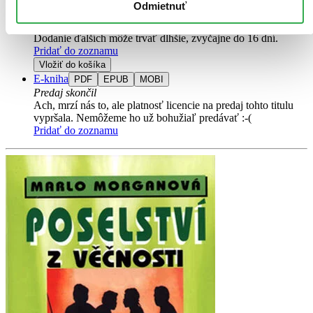
Na sklade 1 ks
Odmietnuť
Túto knihu máme síce aktuálne na sklade, máme však už iba
posledné kusy. Ak ju chcete mať rýchlo, ponáhľajte sa!
Dodanie ďalších môže trvať dlhšie, zvyčajne do 16 dní.
Pridať do zoznamu
Vložiť do košíka
E-kniha
PDF
EPUB
MOBI
Predaj skončil
Ach, mrzí nás to, ale platnosť licencie na predaj tohto titulu
vypršala. Nemôžeme ho už bohužiaľ predávať :-(
Pridať do zoznamu