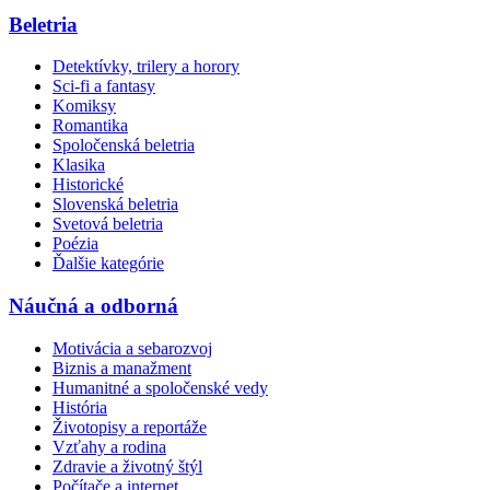
Beletria
Detektívky, trilery a horory
Sci-fi a fantasy
Komiksy
Romantika
Spoločenská beletria
Klasika
Historické
Slovenská beletria
Svetová beletria
Poézia
Ďalšie kategórie
Náučná a odborná
Motivácia a sebarozvoj
Biznis a manažment
Humanitné a spoločenské vedy
História
Životopisy a reportáže
Vzťahy a rodina
Zdravie a životný štýl
Počítače a internet