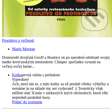
Posolstvo z večnosti
Marlo Morgan
Domorodé dvojčatá Geoff a Beatrice sú po narodení odobraté svojej
matke kresťanskými misionármi. Chlapec spočiatku vyrastá na
veľkej ovčej farme...
Kniha
pevná väzba s prebalom
Vypredané
Ach, mrzí nás to, z tejto knihy sa už predali všetky výtlačky a
nemáme ju na sklade my ani vydavateľ :( Teoreticky však
môžete mať šťastie v niektorých iných obchodoch, ktoré ešte
nepredali posledné kusy.
Pridať do zoznamu