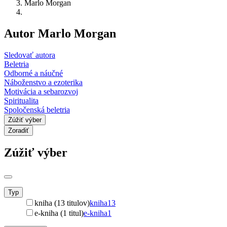
Marlo Morgan
Autor Marlo Morgan
Sledovať autora
Beletria
Odborné a náučné
Náboženstvo a ezoterika
Motivácia a sebarozvoj
Spiritualita
Spoločenská beletria
Zúžiť výber
Zoradiť
Zúžiť výber
Typ
kniha (13 titulov)
kniha
13
e-kniha (1 titul)
e-kniha
1