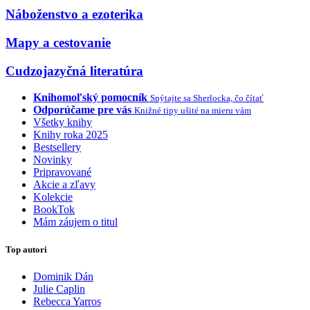
Náboženstvo a ezoterika
Mapy a cestovanie
Cudzojazyčná literatúra
Knihomoľský pomocník
Spýtajte sa Sherlocka, čo čítať
Odporúčame pre vás
Knižné tipy ušité na mieru vám
Všetky knihy
Knihy roka 2025
Bestsellery
Novinky
Pripravované
Akcie a zľavy
Kolekcie
BookTok
Mám záujem o titul
Top autori
Dominik Dán
Julie Caplin
Rebecca Yarros