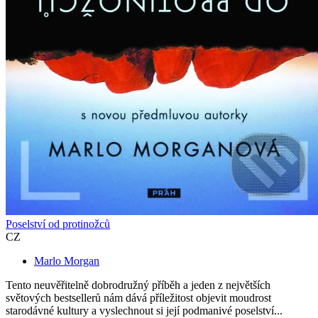
Poselství od protinožců
CZ
Marlo Morgan
Tento neuvěřitelně dobrodružný příběh a jeden z největších
světových bestsellerů nám dává příležitost objevit moudrost
starodávné kultury a vyslechnout si její podmanivé poselství...