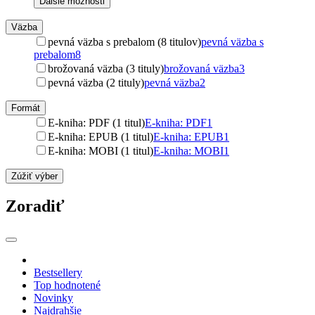
Ďalšie možnosti
Väzba
pevná väzba s prebalom (8 titulov)
pevná väzba s
prebalom
8
brožovaná väzba (3 tituly)
brožovaná väzba
3
pevná väzba (2 tituly)
pevná väzba
2
Formát
E-kniha: PDF (1 titul)
E-kniha: PDF
1
E-kniha: EPUB (1 titul)
E-kniha: EPUB
1
E-kniha: MOBI (1 titul)
E-kniha: MOBI
1
Zúžiť výber
Zoradiť
Bestsellery
Top hodnotené
Novinky
Najdrahšie