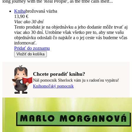
long journey with the 'Real People', as the tribe calls itself...
Kniha
brožovaná väzba
13,90 €
Viac ako 30 dní
Tento produkt je na objednávku a jeho dodanie môže trvať aj
viac ako 30 dní. Urobíme však všetko pre to, aby sme vašu
objednávku odoslali čo najskôr a o jej ceste vás budeme včas
informovať.
Pridať do zoznamu
Vložiť do košíka
Chcete poradiť knihu?
Náš pomocník Sherlock vám ju s radosťou vypátra!
Knihomoľský pomocník