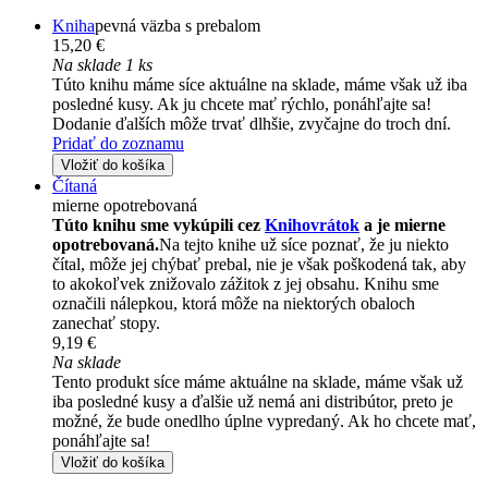
Kniha
pevná väzba s prebalom
15,20 €
Na sklade 1 ks
Túto knihu máme síce aktuálne na sklade, máme však už iba
posledné kusy. Ak ju chcete mať rýchlo, ponáhľajte sa!
Dodanie ďalších môže trvať dlhšie, zvyčajne do troch dní.
Pridať do zoznamu
Vložiť do košíka
Čítaná
mierne opotrebovaná
Túto knihu sme vykúpili cez
Knihovrátok
a je mierne
opotrebovaná.
Na tejto knihe už síce poznať, že ju niekto
čítal, môže jej chýbať prebal, nie je však poškodená tak, aby
to akokoľvek znižovalo zážitok z jej obsahu. Knihu sme
označili nálepkou, ktorá môže na niektorých obaloch
zanechať stopy.
9,19 €
Na sklade
Tento produkt síce máme aktuálne na sklade, máme však už
iba posledné kusy a ďalšie už nemá ani distribútor, preto je
možné, že bude onedlho úplne vypredaný. Ak ho chcete mať,
ponáhľajte sa!
Vložiť do košíka