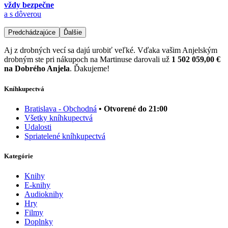
vždy bezpečne
a s dôverou
Predchádzajúce
Ďalšie
Aj z drobných vecí sa dajú urobiť veľké. Vďaka vašim Anjelským
drobným ste pri nákupoch na Martinuse darovali už
1 502 059,00 €
na Dobrého Anjela
. Ďakujeme!
Kníhkupectvá
Bratislava - Obchodná
• Otvorené do 21:00
Všetky kníhkupectvá
Udalosti
Spriatelené kníhkupectvá
Kategórie
Knihy
E-knihy
Audioknihy
Hry
Filmy
Doplnky