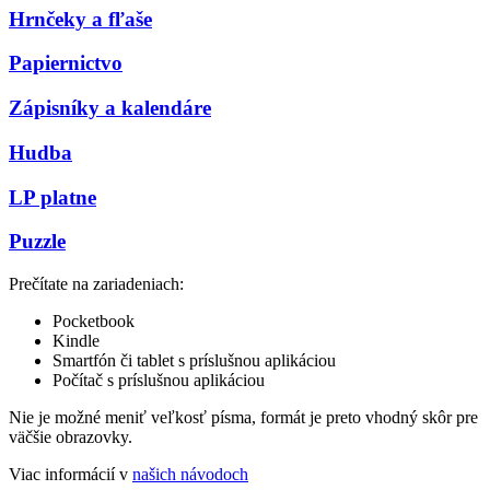
Hrnčeky a fľaše
Papiernictvo
Zápisníky a kalendáre
Hudba
LP platne
Puzzle
Prečítate na zariadeniach:
Pocketbook
Kindle
Smartfón či tablet s príslušnou aplikáciou
Počítač s príslušnou aplikáciou
Nie je možné meniť veľkosť písma, formát je preto vhodný skôr pre
väčšie obrazovky.
Viac informácií v
našich návodoch