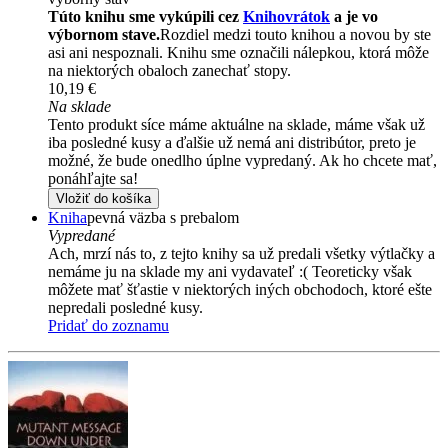
Túto knihu sme vykúpili cez
Knihovrátok
a je vo
výbornom stave.
Rozdiel medzi touto knihou a novou by ste
asi ani nespoznali. Knihu sme označili nálepkou, ktorá môže
na niektorých obaloch zanechať stopy.
10,19 €
Na sklade
Tento produkt síce máme aktuálne na sklade, máme však už
iba posledné kusy a ďalšie už nemá ani distribútor, preto je
možné, že bude onedlho úplne vypredaný. Ak ho chcete mať,
ponáhľajte sa!
Vložiť do košíka
Kniha
pevná väzba s prebalom
Vypredané
Ach, mrzí nás to, z tejto knihy sa už predali všetky výtlačky a
nemáme ju na sklade my ani vydavateľ :( Teoreticky však
môžete mať šťastie v niektorých iných obchodoch, ktoré ešte
nepredali posledné kusy.
Pridať do zoznamu