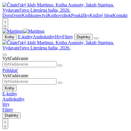
Doručenie
Kníhkupectvá
Knihovrátok
Poukážky
Knižný blog
Kontakt
E-knihy
Audioknihy
Hry
Filmy
Knihy
Doplnky
Vyhľadávanie
Prihlásiť
Vyhľadávanie
Knihy
E-knihy
Audioknihy
Hry
Filmy
Doplnky