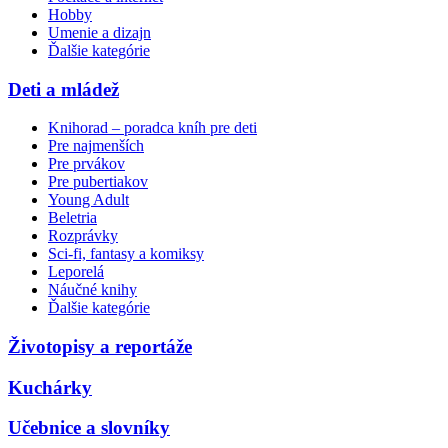
Hobby
Umenie a dizajn
Ďalšie kategórie
Deti a mládež
Knihorad – poradca kníh pre deti
Pre najmenších
Pre prvákov
Pre pubertiakov
Young Adult
Beletria
Rozprávky
Sci-fi, fantasy a komiksy
Leporelá
Náučné knihy
Ďalšie kategórie
Životopisy a reportáže
Kuchárky
Učebnice a slovníky