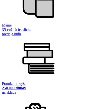
Máme
35-ročnú tradíciu
predaja kníh
Ponúkame vyše
250 000 titulov
na sklade