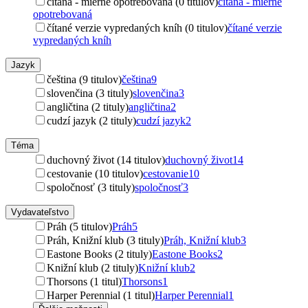
čítaná - mierne opotrebovaná (0 titulov)
čítaná - mierne
opotrebovaná
čítané verzie vypredaných kníh (0 titulov)
čítané verzie
vypredaných kníh
Jazyk
čeština (9 titulov)
čeština
9
slovenčina (3 tituly)
slovenčina
3
angličtina (2 tituly)
angličtina
2
cudzí jazyk (2 tituly)
cudzí jazyk
2
Téma
duchovný život (14 titulov)
duchovný život
14
cestovanie (10 titulov)
cestovanie
10
spoločnosť (3 tituly)
spoločnosť
3
Vydavateľstvo
Práh (5 titulov)
Práh
5
Práh, Knižní klub (3 tituly)
Práh, Knižní klub
3
Eastone Books (2 tituly)
Eastone Books
2
Knižní klub (2 tituly)
Knižní klub
2
Thorsons (1 titul)
Thorsons
1
Harper Perennial (1 titul)
Harper Perennial
1