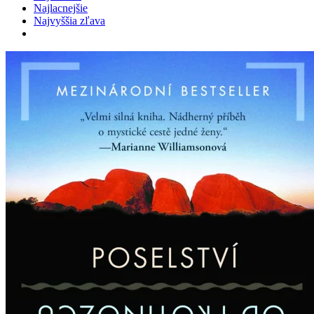
Najlacnejšie
Najvyššia zľava