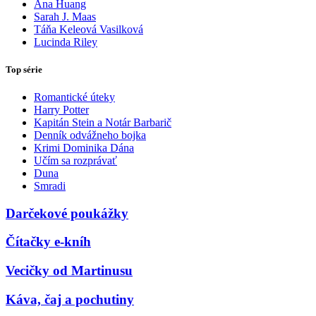
Ana Huang
Sarah J. Maas
Táňa Keleová Vasilková
Lucinda Riley
Top série
Romantické úteky
Harry Potter
Kapitán Stein a Notár Barbarič
Denník odvážneho bojka
Krimi Dominika Dána
Učím sa rozprávať
Duna
Smradi
Darčekové poukážky
Čítačky e-kníh
Vecičky od Martinusu
Káva, čaj a pochutiny