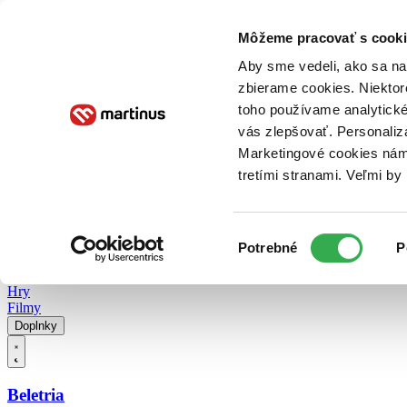
Doručenie
Kníhkupectvá
Knihovrátok
Poukážky
Knižný blog
Kontakt
Môžeme pracovať s cooki
Aby sme vedeli, ako sa na 
zbierame cookies. Niektor
E-knihy
Audioknihy
Hry
Filmy
Knihy
Doplnky
toho používame analytické
vás zlepšovať. Personaliz
Vyhľadávanie
Marketingové cookies nám 
tretími stranami. Veľmi b
Prihlásiť
Vyhľadávanie
Výber
Knihy
Potrebné
P
súhlasu
E-knihy
Audioknihy
Hry
Filmy
Doplnky
Beletria