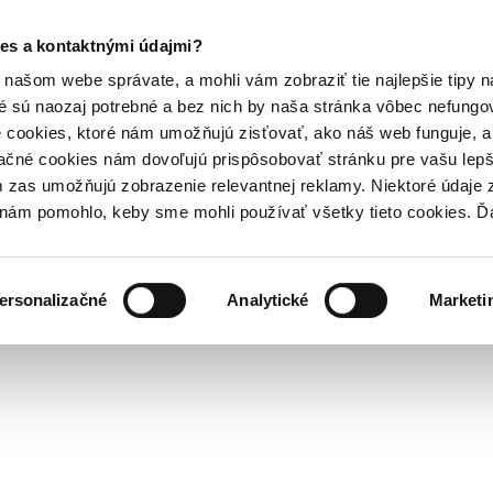
es a kontaktnými údajmi?
našom webe správate, a mohli vám zobraziť tie najlepšie tipy n
é sú naozaj potrebné a bez nich by naša stránka vôbec nefung
 cookies, ktoré nám umožňujú zisťovať, ako náš web funguje, a 
ačné cookies nám dovoľujú prispôsobovať stránku pre vašu lepši
zas umožňujú zobrazenie relevantnej reklamy. Niektoré údaje z
y nám pomohlo, keby sme mohli používať všetky tieto cookies. 
ersonalizačné
Analytické
Marketi