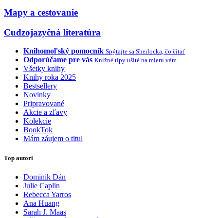
Mapy a cestovanie
Cudzojazyčná literatúra
Knihomoľský pomocník
Spýtajte sa Sherlocka, čo čítať
Odporúčame pre vás
Knižné tipy ušité na mieru vám
Všetky knihy
Knihy roka 2025
Bestsellery
Novinky
Pripravované
Akcie a zľavy
Kolekcie
BookTok
Mám záujem o titul
Top autori
Dominik Dán
Julie Caplin
Rebecca Yarros
Ana Huang
Sarah J. Maas