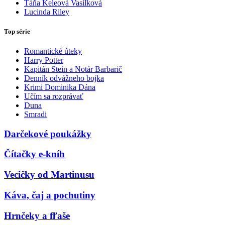
Táňa Keleová Vasilková
Lucinda Riley
Top série
Romantické úteky
Harry Potter
Kapitán Stein a Notár Barbarič
Denník odvážneho bojka
Krimi Dominika Dána
Učím sa rozprávať
Duna
Smradi
Darčekové poukážky
Čítačky e-kníh
Vecičky od Martinusu
Káva, čaj a pochutiny
Hrnčeky a fľaše