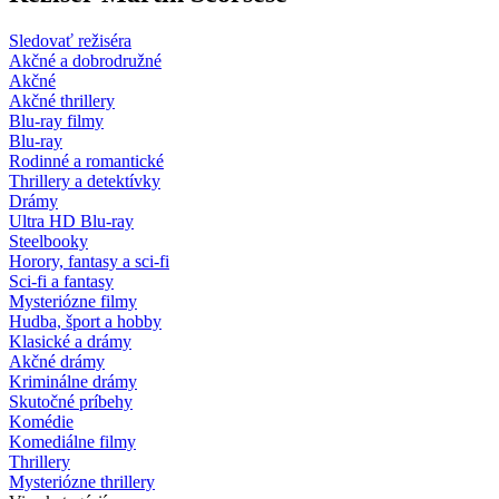
Sledovať režiséra
Akčné a dobrodružné
Akčné
Akčné thrillery
Blu-ray filmy
Blu-ray
Rodinné a romantické
Thrillery a detektívky
Drámy
Ultra HD Blu-ray
Steelbooky
Horory, fantasy a sci-fi
Sci-fi a fantasy
Mysteriózne filmy
Hudba, šport a hobby
Klasické a drámy
Akčné drámy
Kriminálne drámy
Skutočné príbehy
Komédie
Komediálne filmy
Thrillery
Mysteriózne thrillery