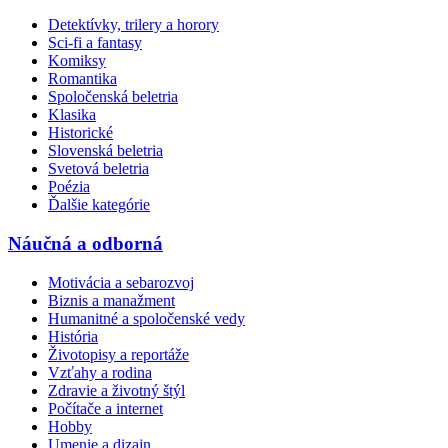
Detektívky, trilery a horory
Sci-fi a fantasy
Komiksy
Romantika
Spoločenská beletria
Klasika
Historické
Slovenská beletria
Svetová beletria
Poézia
Ďalšie kategórie
Náučná a odborná
Motivácia a sebarozvoj
Biznis a manažment
Humanitné a spoločenské vedy
História
Životopisy a reportáže
Vzťahy a rodina
Zdravie a životný štýl
Počítače a internet
Hobby
Umenie a dizajn