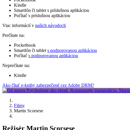
Kindle
Smartfón či tablet s príslušnou aplikáciou
Počítač s príslušnou aplikáciou
Viac informácií v
našich návodoch
Prečítate na:
Pocketbook
Smartfón či tablet
s podporovanou aplikáciou
Počítač
s podporovanou aplikáciou
Neprečítate na:
Kindle
Ako čítať e-knihy zabezpečené cez Adobe DRM?
Filmy
Martin Scorsese
Režisér Martin Scorsese