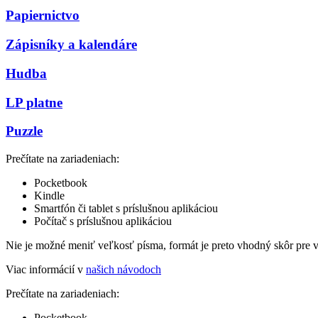
Papiernictvo
Zápisníky a kalendáre
Hudba
LP platne
Puzzle
Prečítate na zariadeniach:
Pocketbook
Kindle
Smartfón či tablet s príslušnou aplikáciou
Počítač s príslušnou aplikáciou
Nie je možné meniť veľkosť písma, formát je preto vhodný skôr pre 
Viac informácií v
našich návodoch
Prečítate na zariadeniach:
Pocketbook