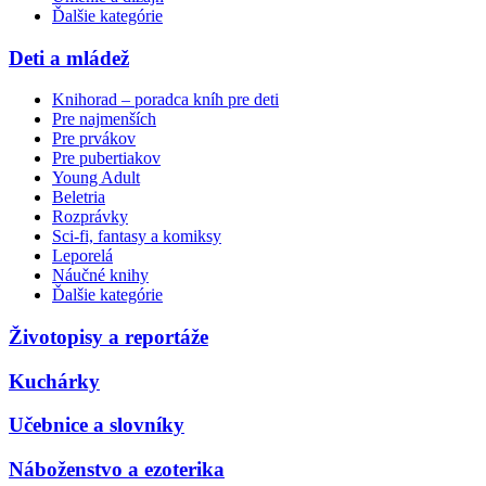
Ďalšie kategórie
Deti a mládež
Knihorad – poradca kníh pre deti
Pre najmenších
Pre prvákov
Pre pubertiakov
Young Adult
Beletria
Rozprávky
Sci-fi, fantasy a komiksy
Leporelá
Náučné knihy
Ďalšie kategórie
Životopisy a reportáže
Kuchárky
Učebnice a slovníky
Náboženstvo a ezoterika