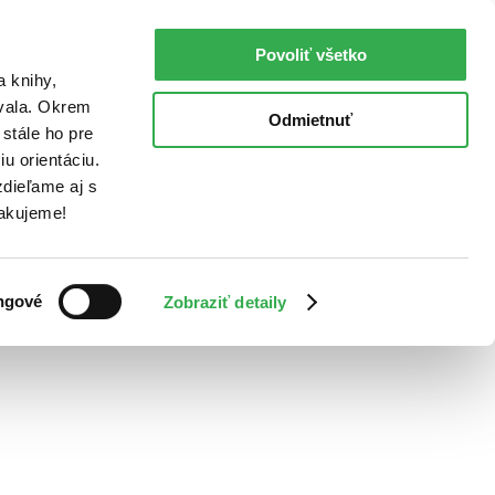
Povoliť všetko
a knihy,
ovala. Okrem
Odmietnuť
stále ho pre
u orientáciu.
dieľame aj s
Ďakujeme!
ngové
Zobraziť detaily