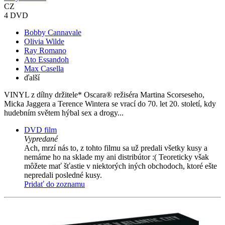
CZ
4 DVD
Bobby Cannavale
Olivia Wilde
Ray Romano
Ato Essandoh
Max Casella
ďalší
VINYL z dílny držitele* Oscara® režiséra Martina Scorseseho,
Micka Jaggera a Terence Wintera se vrací do 70. let 20. století, kdy
hudebním světem hýbal sex a drogy...
DVD film
Vypredané
Ach, mrzí nás to, z tohto filmu sa už predali všetky kusy a
nemáme ho na sklade my ani distribútor :( Teoreticky však
môžete mať šťastie v niektorých iných obchodoch, ktoré ešte
nepredali posledné kusy.
Pridať do zoznamu