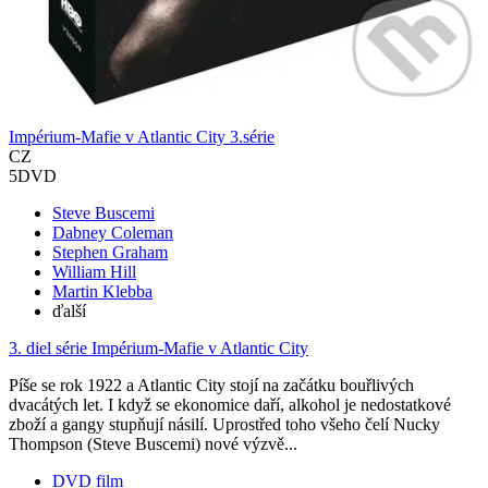
Impérium-Mafie v Atlantic City 3.série
CZ
5DVD
Steve Buscemi
Dabney Coleman
Stephen Graham
William Hill
Martin Klebba
ďalší
3. diel série
Impérium-Mafie v Atlantic City
Píše se rok 1922 a Atlantic City stojí na začátku bouřlivých
dvacátých let. I když se ekonomice daří, alkohol je nedostatkové
zboží a gangy stupňují násilí. Uprostřed toho všeho čelí Nucky
Thompson (Steve Buscemi) nové výzvě...
DVD film