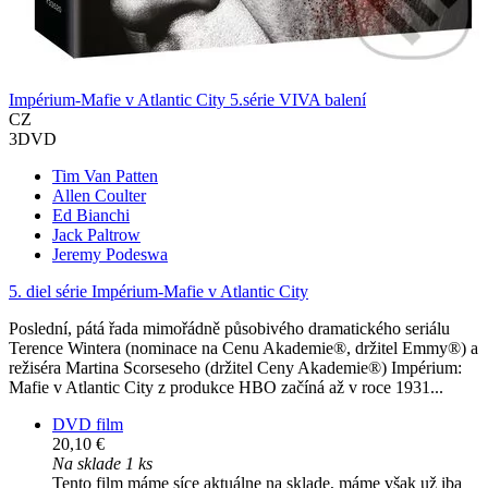
Impérium-Mafie v Atlantic City 5.série VIVA balení
CZ
3DVD
Tim Van Patten
Allen Coulter
Ed Bianchi
Jack Paltrow
Jeremy Podeswa
5. diel série
Impérium-Mafie v Atlantic City
Poslední, pátá řada mimořádně působivého dramatického seriálu
Terence Wintera (nominace na Cenu Akademie®, držitel Emmy®) a
režiséra Martina Scorseseho (držitel Ceny Akademie®) Impérium:
Mafie v Atlantic City z produkce HBO začíná až v roce 1931...
DVD film
20,10 €
Na sklade 1 ks
Tento film máme síce aktuálne na sklade, máme však už iba