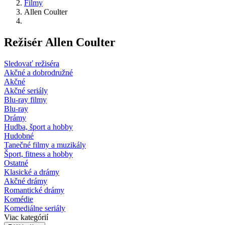
Filmy
Allen Coulter
Režisér Allen Coulter
Sledovať režiséra
Akčné a dobrodružné
Akčné
Akčné seriály
Blu-ray filmy
Blu-ray
Drámy
Hudba, šport a hobby
Hudobné
Tanečné filmy a muzikály
Šport, fitness a hobby
Ostatné
Klasické a drámy
Akčné drámy
Romantické drámy
Komédie
Komediálne seriály
Viac kategórií