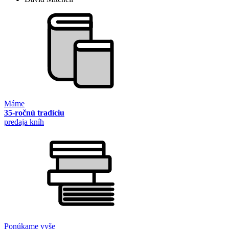
Máme
35-ročnú tradíciu
predaja kníh
Ponúkame vyše