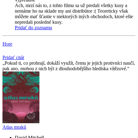
Ach, mrzí nás to, z tohto filmu sa už predali všetky kusy a
nemáme ho na sklade my ani distribútor :( Teoreticky však
môžete mať šťastie v niektorých iných obchodoch, ktoré ešte
nepredali posledné kusy.
Pridať do zoznamu
Hore
Pridať citát
Pokud ti, co prohrají, dokáží využít, čemu je jejich protivníci naučí,
pak ano, mohou z nich být z dlouhodobějšího hlediska vítězové.
Atlas mraků
David Mitchell