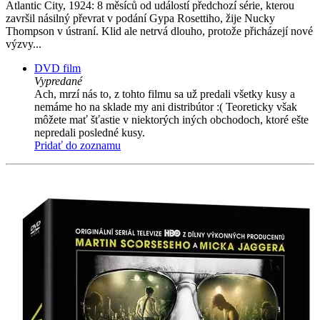
Atlantic City, 1924: 8 měsíců od událostí předchozí série, kterou
završil násilný převrat v podání Gypa Rosettiho, žije Nucky
Thompson v ústraní. Klid ale netrvá dlouho, protože přicházejí nové
výzvy...
DVD film
Vypredané
Ach, mrzí nás to, z tohto filmu sa už predali všetky kusy a
nemáme ho na sklade my ani distribútor :( Teoreticky však
môžete mať šťastie v niektorých iných obchodoch, ktoré ešte
nepredali posledné kusy.
Pridať do zoznamu