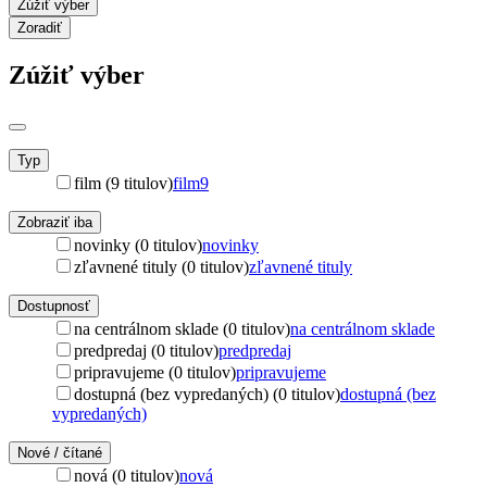
Zúžiť výber
Zoradiť
Zúžiť výber
Typ
film (9 titulov)
film
9
Zobraziť iba
novinky (0 titulov)
novinky
zľavnené tituly (0 titulov)
zľavnené tituly
Dostupnosť
na centrálnom sklade (0 titulov)
na centrálnom sklade
predpredaj (0 titulov)
predpredaj
pripravujeme (0 titulov)
pripravujeme
dostupná (bez vypredaných) (0 titulov)
dostupná (bez
vypredaných)
Nové / čítané
nová (0 titulov)
nová