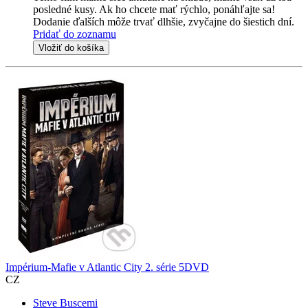
posledné kusy. Ak ho chcete mať rýchlo, ponáhľajte sa!
Dodanie ďalších môže trvať dlhšie, zvyčajne do šiestich dní.
Pridať do zoznamu
Vložiť do košíka
Impérium-Mafie v Atlantic City 2. série 5DVD
CZ
Steve Buscemi