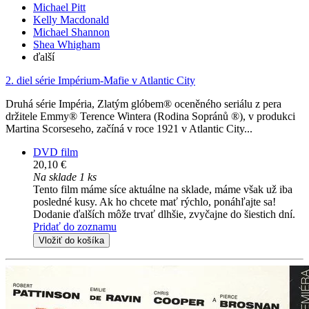
Michael Pitt
Kelly Macdonald
Michael Shannon
Shea Whigham
ďalší
2. diel série
Impérium-Mafie v Atlantic City
Druhá série Impéria, Zlatým glóbem® oceněného seriálu z pera
držitele Emmy® Terence Wintera (Rodina Sopránů ®), v produkci
Martina Scorseseho, začíná v roce 1921 v Atlantic City...
DVD film
20,10 €
Na sklade 1 ks
Tento film máme síce aktuálne na sklade, máme však už iba
posledné kusy. Ak ho chcete mať rýchlo, ponáhľajte sa!
Dodanie ďalších môže trvať dlhšie, zvyčajne do šiestich dní.
Pridať do zoznamu
Vložiť do košíka