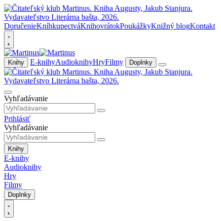
Doručenie
Kníhkupectvá
Knihovrátok
Poukážky
Knižný blog
Kontakt
E-knihy
Audioknihy
Hry
Filmy
Knihy
Doplnky
Vyhľadávanie
Prihlásiť
Vyhľadávanie
Knihy
E-knihy
Audioknihy
Hry
Filmy
Doplnky