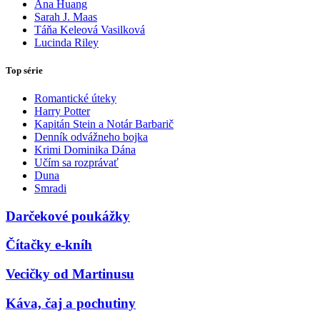
Ana Huang
Sarah J. Maas
Táňa Keleová Vasilková
Lucinda Riley
Top série
Romantické úteky
Harry Potter
Kapitán Stein a Notár Barbarič
Denník odvážneho bojka
Krimi Dominika Dána
Učím sa rozprávať
Duna
Smradi
Darčekové poukážky
Čítačky e-kníh
Vecičky od Martinusu
Káva, čaj a pochutiny