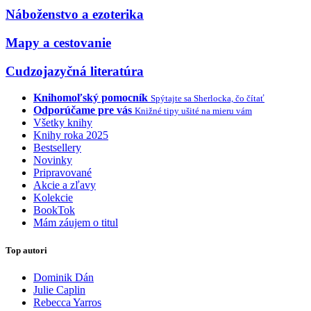
Náboženstvo a ezoterika
Mapy a cestovanie
Cudzojazyčná literatúra
Knihomoľský pomocník
Spýtajte sa Sherlocka, čo čítať
Odporúčame pre vás
Knižné tipy ušité na mieru vám
Všetky knihy
Knihy roka 2025
Bestsellery
Novinky
Pripravované
Akcie a zľavy
Kolekcie
BookTok
Mám záujem o titul
Top autori
Dominik Dán
Julie Caplin
Rebecca Yarros