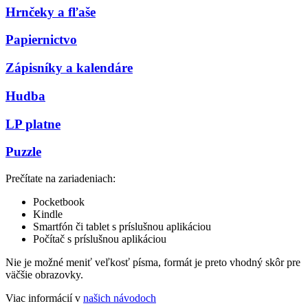
Hrnčeky a fľaše
Papiernictvo
Zápisníky a kalendáre
Hudba
LP platne
Puzzle
Prečítate na zariadeniach:
Pocketbook
Kindle
Smartfón či tablet s príslušnou aplikáciou
Počítač s príslušnou aplikáciou
Nie je možné meniť veľkosť písma, formát je preto vhodný skôr pre
väčšie obrazovky.
Viac informácií v
našich návodoch