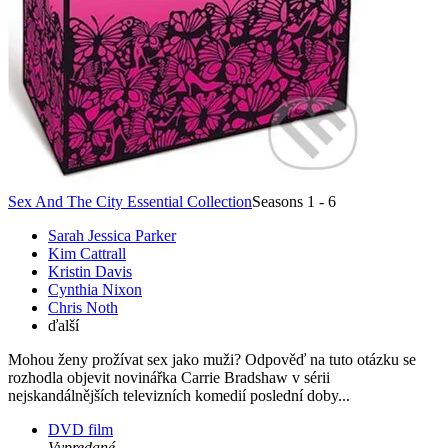
Sex And The City Essential Collection
Seasons 1 - 6
Sarah Jessica Parker
Kim Cattrall
Kristin Davis
Cynthia Nixon
Chris Noth
ďalší
Mohou ženy prožívat sex jako muži? Odpověď na tuto otázku se
rozhodla objevit novinářka Carrie Bradshaw v sérii
nejskandálnějších televizních komedií poslední doby...
DVD film
Vypredané