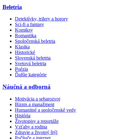
Beletria
Detektívky, trilery a horory
Sci-fi a fantasy
Komiksy
Romantika
Spoločenská beletria
Klasika
Historické
Slovenská beletria
Svetová beletria
Poézia
Ďalšie kategórie
Náučná a odborná
Motivácia a sebarozvoj
Biznis a manažment
Humanitné a spoločenské vedy
História
Životopisy a reportáže
Vzťahy a rodina
Zdravie a životný štýl
Počítače a internet