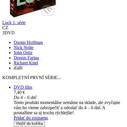
Luck 1. série
CZ
3DVD
Dustin Hoffman
Nick Nolte
John Ortiz
Dennis Farina
Richard Kind
ďalší
KOMPLETNÍ PRVNÍ SÉRIE...
DVD film
7,40 €
Do 4 – 6 dní
Tento produkt momentálne nemáme na sklade, ale zvyčajne
vám ho vieme zabezpečiť a odoslať do 4 – 6 dní. A
posnažíme sa aj trochu rýchlejšie!
Pridať do zoznamu
Vložiť do košíka