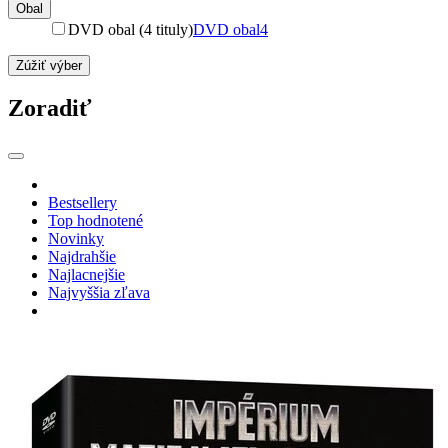
Obal
DVD obal (4 tituly)
DVD obal
4
Zúžiť výber
Zoradiť
Bestsellery
Top hodnotené
Novinky
Najdrahšie
Najlacnejšie
Najvyššia zľava