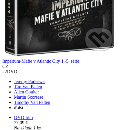
Impérium-Mafie v Atlantic City 1.-5. série
CZ
22DVD
Jeremy Podeswa
Tim Van Patten
Allen Coulter
Martin Scorsese
Timothy Van Patten
ďalší
DVD film
77,09 €
Na sklade 1 ks