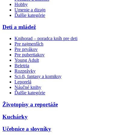
Hobby
Umenie a dizajn
Ďalšie kategórie
Deti a mládež
Knihorad – poradca kníh pre deti
Pre najmenších
Pre prvákov
Pre pubertiakov
Young Adult
Beletria
Rozprávky
Sci-fi, fantasy a komiksy
Leporelá
Náučné knihy
Ďalšie kategórie
Životopisy a reportáže
Kuchárky
Učebnice a slovníky