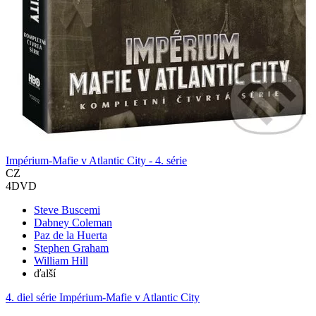
Impérium-Mafie v Atlantic City - 4. série
CZ
4DVD
Steve Buscemi
Dabney Coleman
Paz de la Huerta
Stephen Graham
William Hill
ďalší
4. diel série
Impérium-Mafie v Atlantic City