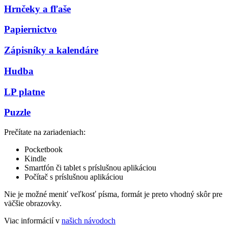
Hrnčeky a fľaše
Papiernictvo
Zápisníky a kalendáre
Hudba
LP platne
Puzzle
Prečítate na zariadeniach:
Pocketbook
Kindle
Smartfón či tablet s príslušnou aplikáciou
Počítač s príslušnou aplikáciou
Nie je možné meniť veľkosť písma, formát je preto vhodný skôr pre
väčšie obrazovky.
Viac informácií v
našich návodoch