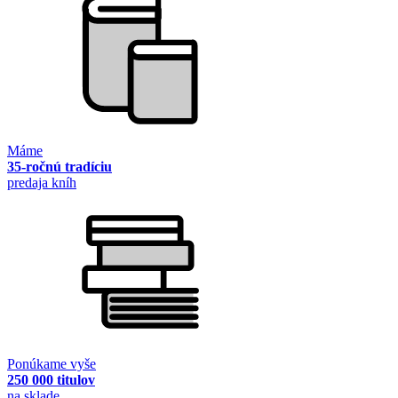
Máme
35-ročnú tradíciu
predaja kníh
Ponúkame vyše
250 000 titulov
na sklade