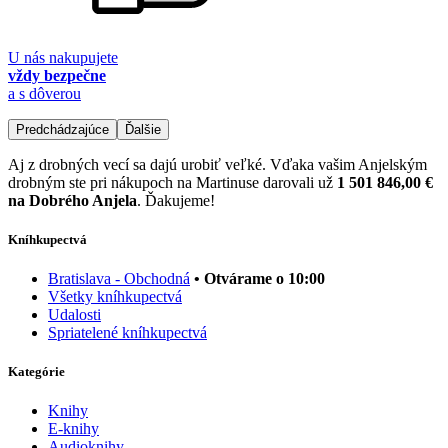
U nás nakupujete
vždy bezpečne
a s dôverou
Predchádzajúce
Ďalšie
Aj z drobných vecí sa dajú urobiť veľké. Vďaka vašim Anjelským
drobným ste pri nákupoch na Martinuse darovali už
1 501 846,00 €
na Dobrého Anjela
. Ďakujeme!
Kníhkupectvá
Bratislava - Obchodná
• Otvárame o 10:00
Všetky kníhkupectvá
Udalosti
Spriatelené kníhkupectvá
Kategórie
Knihy
E-knihy
Audioknihy