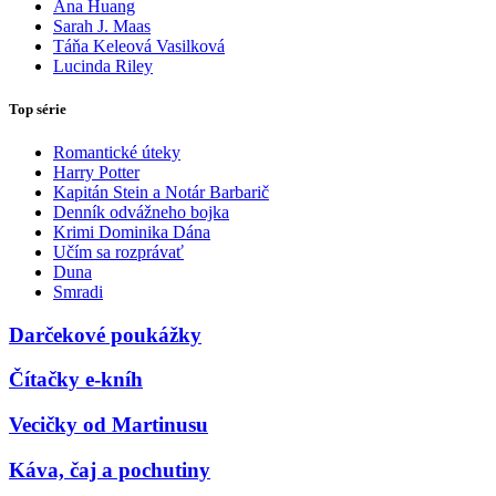
Ana Huang
Sarah J. Maas
Táňa Keleová Vasilková
Lucinda Riley
Top série
Romantické úteky
Harry Potter
Kapitán Stein a Notár Barbarič
Denník odvážneho bojka
Krimi Dominika Dána
Učím sa rozprávať
Duna
Smradi
Darčekové poukážky
Čítačky e-kníh
Vecičky od Martinusu
Káva, čaj a pochutiny