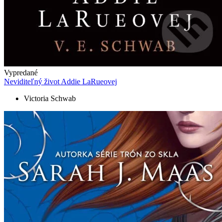
Vypredané
Neviditeľný život Addie LaRueovej
Victoria Schwab