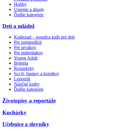
Hobby
Umenie a dizajn
Ďalšie kategórie
Deti a mládež
Knihorad – poradca kníh pre deti
Pre najmenších
Pre prvákov
Pre pubertiakov
Young Adult
Beletria
Rozprávky
Sci-fi, fantasy a komiksy
Leporelá
Náučné knihy
Ďalšie kategórie
Životopisy a reportáže
Kuchárky
Učebnice a slovníky