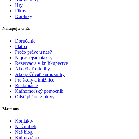
Hry
Filmy
Doplnky
Nakupujte u nás
Doručenie
Platba
Prečo práve u nás?
Najčastejšie otázky
Rezervácia v kníhkupectve
Ako čítať e-knihy
Ako počúvať audioknihy
Pre školy a knižnice
Reklamácie
Knihomoľský pomocník
Odstúpiť od zmluvy
Martinus
Kontakty
Náš príbeh
Náš blog
Knihovrátok