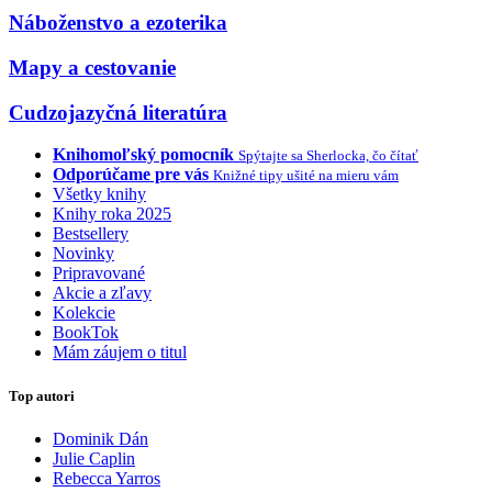
Náboženstvo a ezoterika
Mapy a cestovanie
Cudzojazyčná literatúra
Knihomoľský pomocník
Spýtajte sa Sherlocka, čo čítať
Odporúčame pre vás
Knižné tipy ušité na mieru vám
Všetky knihy
Knihy roka 2025
Bestsellery
Novinky
Pripravované
Akcie a zľavy
Kolekcie
BookTok
Mám záujem o titul
Top autori
Dominik Dán
Julie Caplin
Rebecca Yarros