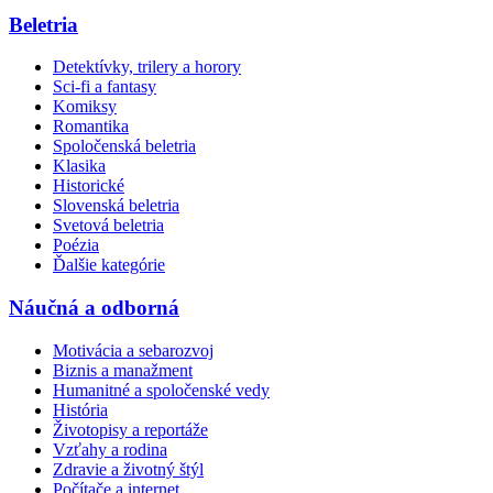
Beletria
Detektívky, trilery a horory
Sci-fi a fantasy
Komiksy
Romantika
Spoločenská beletria
Klasika
Historické
Slovenská beletria
Svetová beletria
Poézia
Ďalšie kategórie
Náučná a odborná
Motivácia a sebarozvoj
Biznis a manažment
Humanitné a spoločenské vedy
História
Životopisy a reportáže
Vzťahy a rodina
Zdravie a životný štýl
Počítače a internet