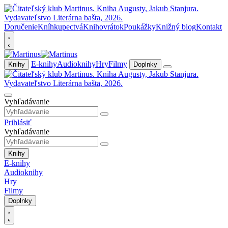
Doručenie
Kníhkupectvá
Knihovrátok
Poukážky
Knižný blog
Kontakt
E-knihy
Audioknihy
Hry
Filmy
Knihy
Doplnky
Vyhľadávanie
Prihlásiť
Vyhľadávanie
Knihy
E-knihy
Audioknihy
Hry
Filmy
Doplnky