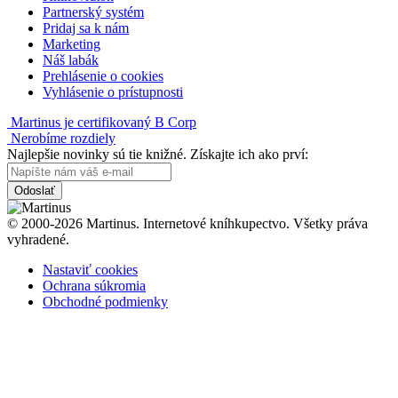
Partnerský systém
Pridaj sa k nám
Marketing
Náš labák
Prehlásenie o cookies
Vyhlásenie o prístupnosti
Martinus je certifikovaný B Corp
Nerobíme rozdiely
Najlepšie novinky sú tie knižné. Získajte ich ako prví:
Odoslať
© 2000-2026 Martinus. Internetové kníhkupectvo. Všetky práva
vyhradené.
Nastaviť cookies
Ochrana súkromia
Obchodné podmienky