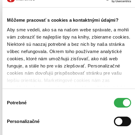
Môžeme pracovať s cookies a kontaktnými údajmi?
Aby sme vedeli, ako sa na našom webe správate, a mohli
vám zobraziť tie najlepšie tipy na knihy, zbierame cookies.
Niektoré sú naozaj potrebné a bez nich by naša stránka
vôbec nefungovala. Okrem toho používame analytické
cookies, ktoré nám umožňujú zisťovať, ako náš web
funguje, a stále ho pre vás zlepšovať. Personalizačné
cookies nám dovoľujú prispôsobovať stránku pre vašu
lepšiu orientáciu. Marketingové cookies nám zas
umožňujú zobrazenie relevantnej reklamy. Niektoré údaje
zdieľame aj s tretími stranami. Veľmi by nám pomohlo,
Výber
keby sme mohli používať všetky tieto cookies. Ďakujeme!
Potrebné
súhlasu
Personalizačné