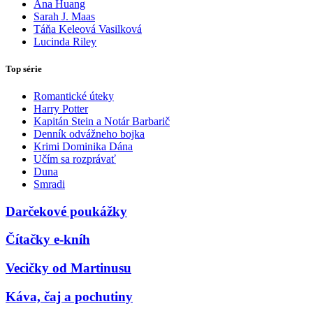
Ana Huang
Sarah J. Maas
Táňa Keleová Vasilková
Lucinda Riley
Top série
Romantické úteky
Harry Potter
Kapitán Stein a Notár Barbarič
Denník odvážneho bojka
Krimi Dominika Dána
Učím sa rozprávať
Duna
Smradi
Darčekové poukážky
Čítačky e-kníh
Vecičky od Martinusu
Káva, čaj a pochutiny