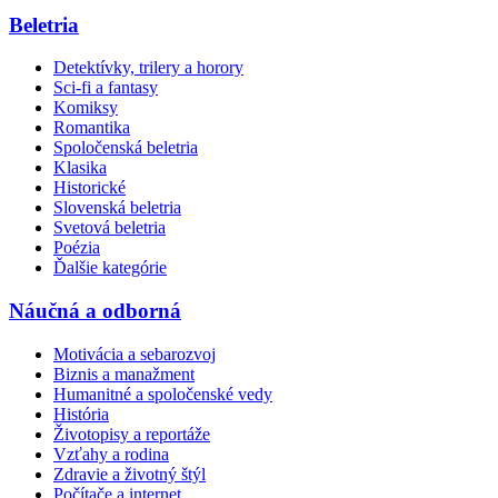
Beletria
Detektívky, trilery a horory
Sci-fi a fantasy
Komiksy
Romantika
Spoločenská beletria
Klasika
Historické
Slovenská beletria
Svetová beletria
Poézia
Ďalšie kategórie
Náučná a odborná
Motivácia a sebarozvoj
Biznis a manažment
Humanitné a spoločenské vedy
História
Životopisy a reportáže
Vzťahy a rodina
Zdravie a životný štýl
Počítače a internet