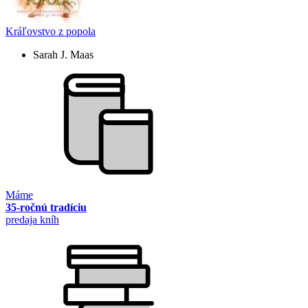
Kráľovstvo z popola
Sarah J. Maas
Máme
35-ročnú tradíciu
predaja kníh