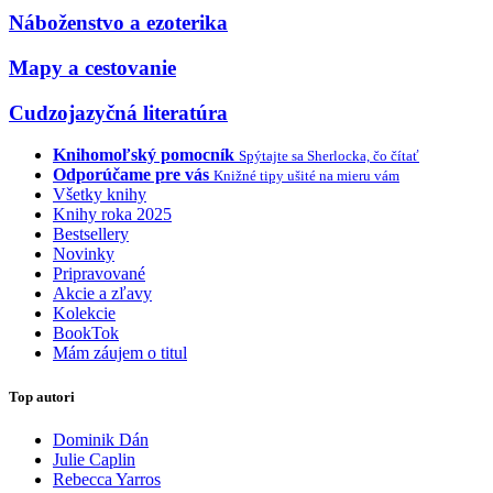
Náboženstvo a ezoterika
Mapy a cestovanie
Cudzojazyčná literatúra
Knihomoľský pomocník
Spýtajte sa Sherlocka, čo čítať
Odporúčame pre vás
Knižné tipy ušité na mieru vám
Všetky knihy
Knihy roka 2025
Bestsellery
Novinky
Pripravované
Akcie a zľavy
Kolekcie
BookTok
Mám záujem o titul
Top autori
Dominik Dán
Julie Caplin
Rebecca Yarros