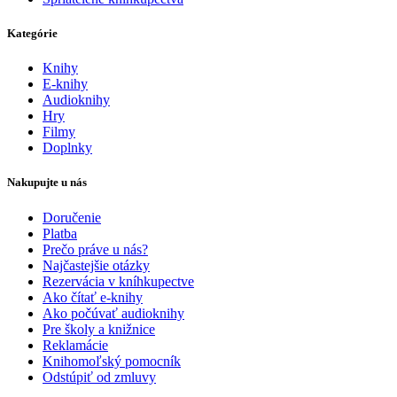
Kategórie
Knihy
E-knihy
Audioknihy
Hry
Filmy
Doplnky
Nakupujte u nás
Doručenie
Platba
Prečo práve u nás?
Najčastejšie otázky
Rezervácia v kníhkupectve
Ako čítať e-knihy
Ako počúvať audioknihy
Pre školy a knižnice
Reklamácie
Knihomoľský pomocník
Odstúpiť od zmluvy