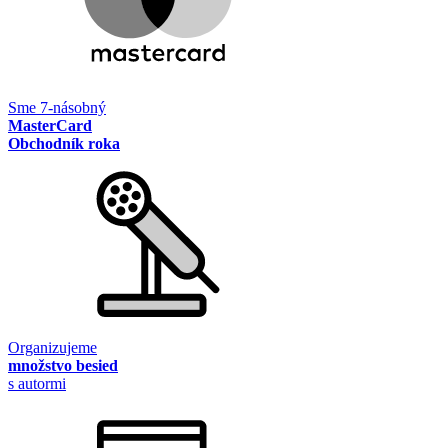
Sme 7-násobný
MasterCard
Obchodník roka
Organizujeme
množstvo besied
s autormi