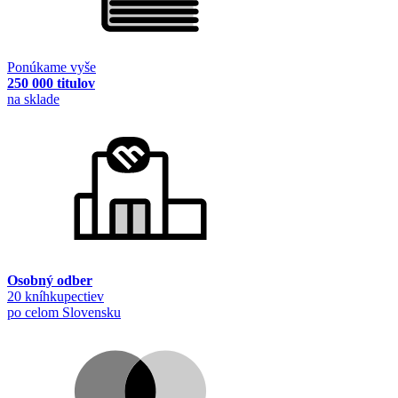
Ponúkame vyše
250 000 titulov
na sklade
Osobný odber
20 kníhkupectiev
po celom Slovensku