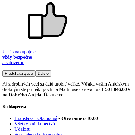
U nás nakupujete
vždy bezpečne
a s dôverou
Predchádzajúce
Ďalšie
Aj z drobných vecí sa dajú urobiť veľké. Vďaka vašim Anjelským
drobným ste pri nákupoch na Martinuse darovali už
1 501 846,00 €
na Dobrého Anjela
. Ďakujeme!
Kníhkupectvá
Bratislava - Obchodná
• Otvárame o 10:00
Všetky kníhkupectvá
Udalosti
Spriatelené kníhkupectvá