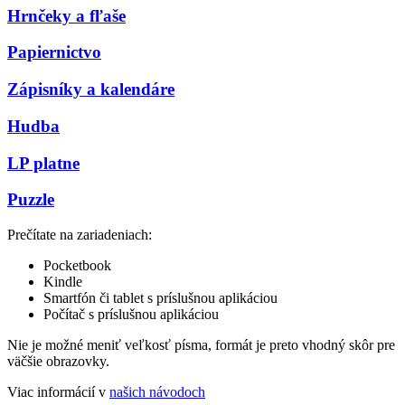
Hrnčeky a fľaše
Papiernictvo
Zápisníky a kalendáre
Hudba
LP platne
Puzzle
Prečítate na zariadeniach:
Pocketbook
Kindle
Smartfón či tablet s príslušnou aplikáciou
Počítač s príslušnou aplikáciou
Nie je možné meniť veľkosť písma, formát je preto vhodný skôr pre
väčšie obrazovky.
Viac informácií v
našich návodoch