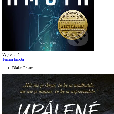
Vypredané
Temná hmota
Blake Crouch