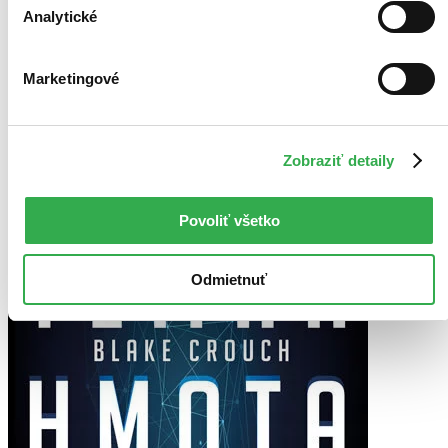
Analytické
4,6
Záblesk v temnote
Stacy Willingham
Marketingové
Zobraziť detaily
Povoliť všetko
Odmietnuť