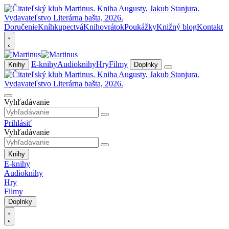
Doručenie
Kníhkupectvá
Knihovrátok
Poukážky
Knižný blog
Kontakt
E-knihy
Audioknihy
Hry
Filmy
Knihy
Doplnky
Vyhľadávanie
Prihlásiť
Vyhľadávanie
Knihy
E-knihy
Audioknihy
Hry
Filmy
Doplnky