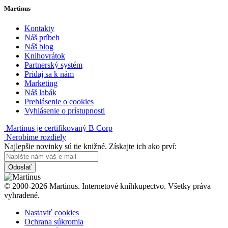
Martinus
Kontakty
Náš príbeh
Náš blog
Knihovrátok
Partnerský systém
Pridaj sa k nám
Marketing
Náš labák
Prehlásenie o cookies
Vyhlásenie o prístupnosti
Martinus je certifikovaný B Corp
Nerobíme rozdiely
Najlepšie novinky sú tie knižné. Získajte ich ako prví:
Odoslať
© 2000-2026 Martinus. Internetové kníhkupectvo. Všetky práva
vyhradené.
Nastaviť cookies
Ochrana súkromia