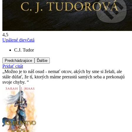
4,5
Upálené dievčatá
C.J. Tudor
Predchádzajúce
Ďalšie
Pridať citát
Možno je to náš osud - nemať otcov, akých by sme si želali, ale
stále dúfať, že tí­, ktorých máme prerastú samých seba a prekonajú
svoje chyby.