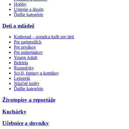
Hobby
Umenie a dizajn
Ďalšie kategórie
Deti a mládež
Knihorad – poradca kníh pre deti
Pre najmenších
Pre prvákov
Pre pubertiakov
Young Adult
Beletria
Rozprávky
Sci-fi, fantasy a komiksy
Leporelá
Náučné knihy
Ďalšie kategórie
Životopisy a reportáže
Kuchárky
Učebnice a slovníky