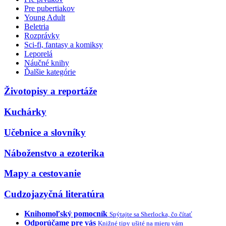
Pre pubertiakov
Young Adult
Beletria
Rozprávky
Sci-fi, fantasy a komiksy
Leporelá
Náučné knihy
Ďalšie kategórie
Životopisy a reportáže
Kuchárky
Učebnice a slovníky
Náboženstvo a ezoterika
Mapy a cestovanie
Cudzojazyčná literatúra
Knihomoľský pomocník
Spýtajte sa Sherlocka, čo čítať
Odporúčame pre vás
Knižné tipy ušité na mieru vám