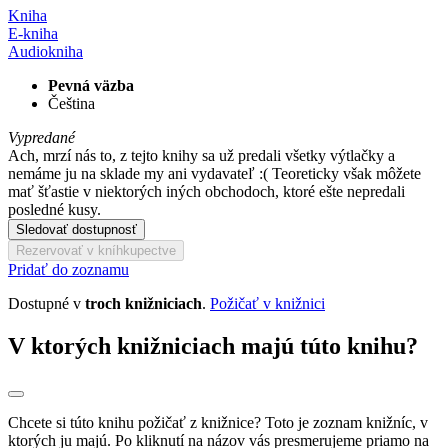
Kniha
E-kniha
Audiokniha
Pevná väzba
Čeština
Vypredané
Ach, mrzí nás to, z tejto knihy sa už predali všetky výtlačky a
nemáme ju na sklade my ani vydavateľ :( Teoreticky však môžete
mať šťastie v niektorých iných obchodoch, ktoré ešte nepredali
posledné kusy.
Sledovať dostupnosť
Rezervovať v kníhkupectve
Pridať do zoznamu
Dostupné v
troch knižniciach
.
Požičať v knižnici
V ktorých knižniciach majú túto knihu?
Chcete si túto knihu požičať z knižnice? Toto je zoznam knižníc, v
ktorých ju majú. Po kliknutí na názov vás presmerujeme priamo na