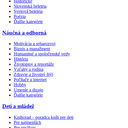
Historické
Slovenská beletria
Svetová beletria
Poézia
Ďalšie kategórie
Náučná a odborná
Motivácia a sebarozvoj
Biznis a manažment
Humanitné a spoločenské vedy
História
Životopisy a reportáže
Vzťahy a rodina
Zdravie a životný štýl
Počítače a internet
Hobby
Umenie a dizajn
Ďalšie kategórie
Deti a mládež
Knihorad – poradca kníh pre deti
Pre najmenších
Pre prvákov