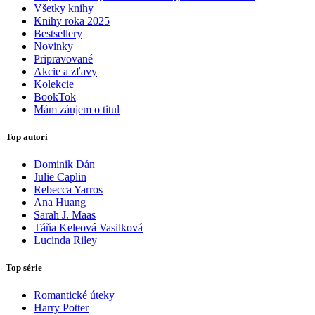
Všetky knihy
Knihy roka 2025
Bestsellery
Novinky
Pripravované
Akcie a zľavy
Kolekcie
BookTok
Mám záujem o titul
Top autori
Dominik Dán
Julie Caplin
Rebecca Yarros
Ana Huang
Sarah J. Maas
Táňa Keleová Vasilková
Lucinda Riley
Top série
Romantické úteky
Harry Potter