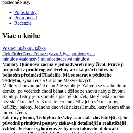
posledné kusy.
Popis knihy
Podrobnosti
Recenzie
Viac o knihe
Pozrieť ukážku
Ukážka
#telo
#triler
#žena
#obrázky
#vraždy
#spomienky na
minulosť
#tajomstvá minulosti
#desivá minulosť
Mallory Quinnová začíná v jednadvaceti nový život. Právě ji
propustili z protidrogové léčebny a získá práci chůvy na
bohatém předměstí Filadelfie. Má se starat o pětiletého
Teddyho
, syna Teda a Caroline Maxwellových.
Mallory si novou práci okamžitě zamiluje. Zabydlí se v zahradním
domku, po večerech chodí běhat a těší se ze znovu nabyté životní
stability. Teddy je roztomilý a plachý klouček, který nedá ani ránu
bez skicáku a tužky. Kreslí to, co jiné děti v jeho věku: stromy,
králíčky, balony. Jednoho dne však nakreslí muže, který lesem táhne
mrtvou ženu.
Jak dny plynou, Teddyho obrázky jsou stále zlověstnější a jeho
původně primitivní postavy získávají detailnější a realističtější
vzhled. Je skoro vyloučené, že by něco takového dokázalo