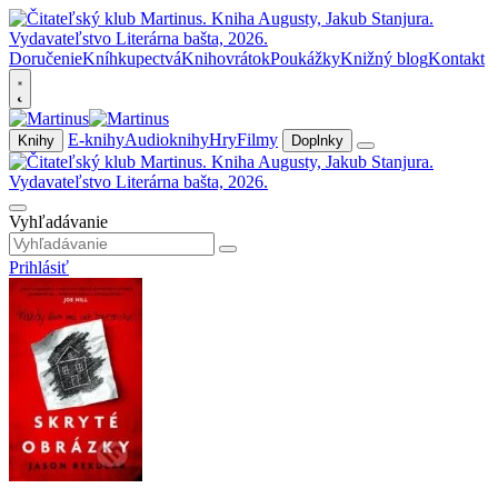
Doručenie
Kníhkupectvá
Knihovrátok
Poukážky
Knižný blog
Kontakt
E-knihy
Audioknihy
Hry
Filmy
Knihy
Doplnky
Vyhľadávanie
Prihlásiť