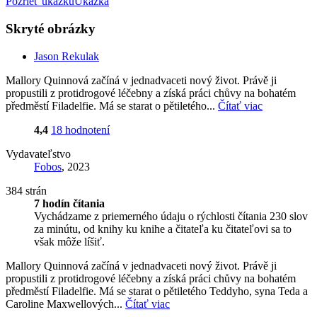
Pozrieť ukážku
Ukážka
Skryté obrázky
Jason Rekulak
Mallory Quinnová začíná v jednadvaceti nový život. Právě ji
propustili z protidrogové léčebny a získá práci chůvy na bohatém
předměstí Filadelfie. Má se starat o pětiletého...
Čítať viac
4,4
18 hodnotení
Vydavateľstvo
Fobos
, 2023
384 strán
7 hodín čítania
Vychádzame z priemerného údaju o rýchlosti čítania 230 slov
za minútu, od knihy ku knihe a čitateľa ku čitateľovi sa to
však môže líšiť.
Mallory Quinnová začíná v jednadvaceti nový život. Právě ji
propustili z protidrogové léčebny a získá práci chůvy na bohatém
předměstí Filadelfie. Má se starat o pětiletého Teddyho, syna Teda a
Caroline Maxwellových...
Čítať viac