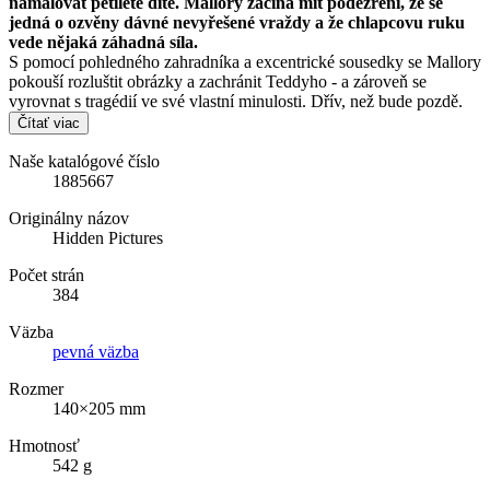
namalovat pětileté dítě. Mallory začíná mít podezření, že se
jedná o ozvěny dávné nevyřešené vraždy a že chlapcovu ruku
vede nějaká záhadná síla.
S pomocí pohledného zahradníka a excentrické sousedky se Mallory
pokouší rozluštit obrázky a zachránit Teddyho - a zároveň se
vyrovnat s tragédií ve své vlastní minulosti. Dřív, než bude pozdě.
Čítať viac
Naše katalógové číslo
1885667
Originálny názov
Hidden Pictures
Počet strán
384
Väzba
pevná väzba
Rozmer
140×205 mm
Hmotnosť
542 g