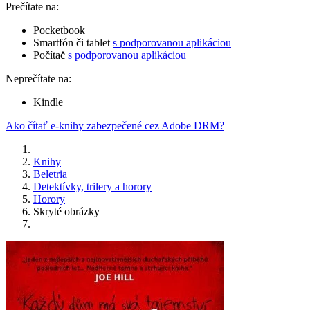
Prečítate na:
Pocketbook
Smartfón či tablet
s podporovanou aplikáciou
Počítač
s podporovanou aplikáciou
Neprečítate na:
Kindle
Ako čítať e-knihy zabezpečené cez Adobe DRM?
Knihy
Beletria
Detektívky, trilery a horory
Horory
Skryté obrázky