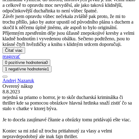
a celkově to opravdu moc nevyděsí, ale jako taková klidnější,
odpočinkovější duchařinka to není vůbec špatné.
Závěr jsem opravdu vůbec nečekala zvláště pak proto, že mi to
trochu přišlo, jako by autor upustil od původního plánu s duchem a
skočil k něčemu úplně jinému, ale aspoň to bylo originální.
Příjemným zpestřením děje jsou úžasně znepokojivé kresby a velmi
kladně hodnotím i vyvedenou obálku. Sečteno podtrženo, jsou to
krásné čtyři hvězdičky a knihu s klidným srdcem doporučuji.
Čítať viac
reagovať
0 pozitívne hodnotenia
0
1 negatívne hodnotenie
1
Andrej Nazaruk
Overený nákup
8.8.2023
nejedná sa priamo o horror, je to skôr ducharská kriminálka či
thriller kde sa pomocou obrázkov hlavná hrdinka snaží zistiť čo sa
stalo v chatke v ktorej býva.
Je to docela zaujímavé čítanie a obrázky tomu pridávajú ešte viac.
Koniec sa mi zdal už trochu pritiahnutý za vlasy a velmi
nepravdepodobný ale inak fajn thriller.