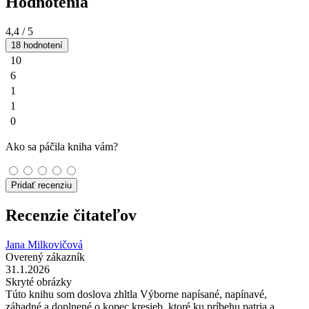
Hodnotenia
4,4
/ 5
18 hodnotení
10
6
1
1
0
Ako sa páčila kniha vám?
Pridať recenziu
Recenzie čitateľov
Jana Milkovičová
Overený zákazník
31.1.2026
Skryté obrázky
Túto knihu som doslova zhltla Výborne napísané, napínavé,
záhadné a doplnené o kopec kresieb, ktoré ku príbehu patria a