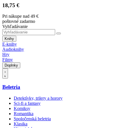
18,75 €
Pri nákupe nad 49 €
poštovné zadarmo
Vyhľadávanie
Knihy
E-knihy
Audioknihy
Hry
Filmy
Doplnky
Beletria
Detektívky, trilery a horory
Sci-fi a fantasy
Komiksy
Romantika
Spoločenská beletria
Klasika