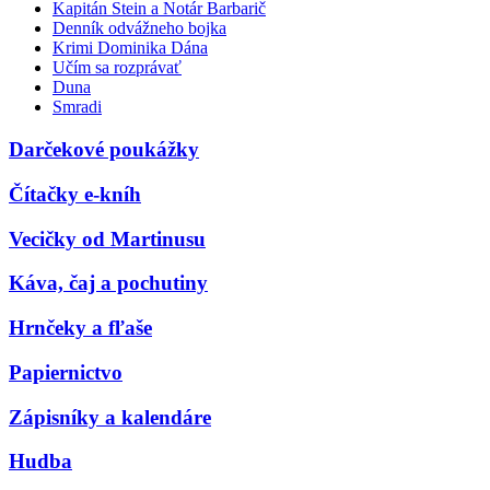
Kapitán Stein a Notár Barbarič
Denník odvážneho bojka
Krimi Dominika Dána
Učím sa rozprávať
Duna
Smradi
Darčekové poukážky
Čítačky e-kníh
Vecičky od Martinusu
Káva, čaj a pochutiny
Hrnčeky a fľaše
Papiernictvo
Zápisníky a kalendáre
Hudba