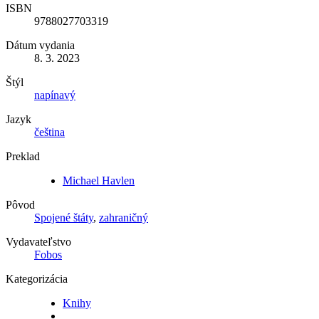
ISBN
9788027703319
Dátum vydania
8. 3. 2023
Štýl
napínavý
Jazyk
čeština
Preklad
Michael Havlen
Pôvod
Spojené štáty
,
zahraničný
Vydavateľstvo
Fobos
Kategorizácia
Knihy