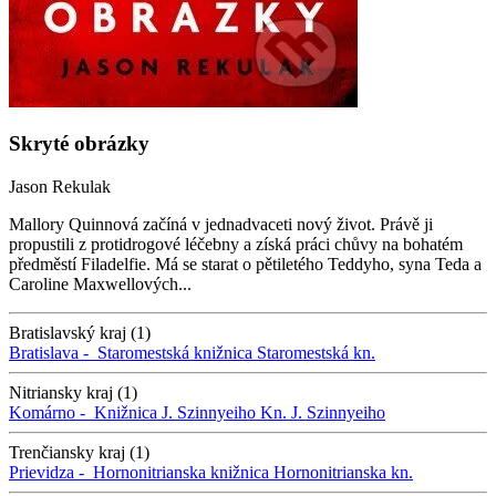
Skryté obrázky
Jason Rekulak
Mallory Quinnová začíná v jednadvaceti nový život. Právě ji
propustili z protidrogové léčebny a získá práci chůvy na bohatém
předměstí Filadelfie. Má se starat o pětiletého Teddyho, syna Teda a
Caroline Maxwellových...
Bratislavský kraj (1)
Bratislava -
Staromestská knižnica
Staromestská kn.
Nitriansky kraj (1)
Komárno -
Knižnica J. Szinnyeiho
Kn. J. Szinnyeiho
Trenčiansky kraj (1)
Prievidza -
Hornonitrianska knižnica
Hornonitrianska kn.