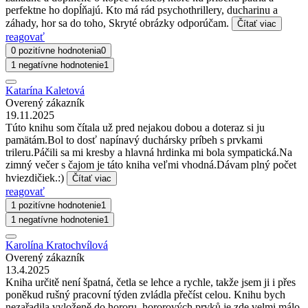
perfektne ho dopĺňajú. Kto má rád psychothrillery, ducharinu a
záhady, hor sa do toho, Skryté obrázky odporúčam.
Čítať viac
reagovať
0 pozitívne hodnotenia
0
1 negatívne hodnotenie
1
Katarína Kaletová
Overený zákazník
19.11.2025
Túto knihu som čítala už pred nejakou dobou a doteraz si ju
pamätám.Bol to dosť napínavý duchársky príbeh s prvkami
trileru.Páčili sa mi kresby a hlavná hrdinka mi bola sympatická.Na
zimný večer s čajom je táto kniha veľmi vhodná.Dávam plný počet
hviezdičiek.:)
Čítať viac
reagovať
1 pozitívne hodnotenie
1
1 negatívne hodnotenie
1
Karolína Kratochvílová
Overený zákazník
13.4.2025
Kniha určitě není špatná, četla se lehce a rychle, takže jsem ji i přes
poněkud rušný pracovní týden zvládla přečíst celou. Knihu bych
nezařadila vyloženě do hororu, hororových prvků je zde velmi málo